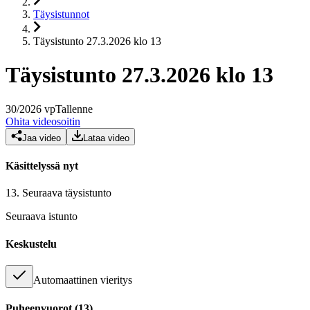
Täysistunnot
Täysistunto 27.3.2026 klo 13
Täysistunto 27.3.2026 klo 13
30
/
2026
vp
Tallenne
Ohita videosoitin
Jaa video
Lataa video
Käsittelyssä nyt
13.
Seuraava täysistunto
Seuraava istunto
Keskustelu
Automaattinen vieritys
Puheenvuorot
(
13
)