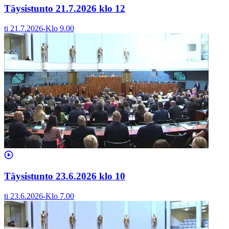
Täysistunto 21.7.2026 klo 12
ti 21.7.2026
-
Klo
9.00
Täysistunto 23.6.2026 klo 10
ti 23.6.2026
-
Klo
7.00