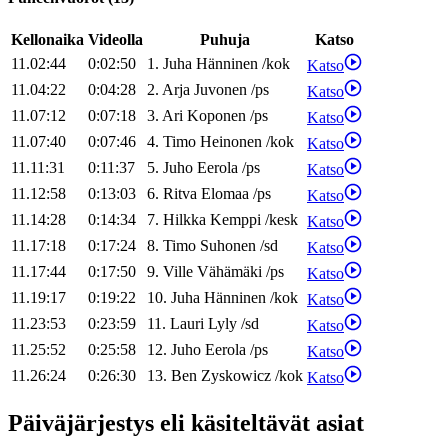
Kellonaika
Videolla
Puhuja
Katso
11.02:44
0:02:50
1
.
Juha
Hänninen
/
kok
Katso
11.04:22
0:04:28
2
.
Arja
Juvonen
/
ps
Katso
11.07:12
0:07:18
3
.
Ari
Koponen
/
ps
Katso
11.07:40
0:07:46
4
.
Timo
Heinonen
/
kok
Katso
11.11:31
0:11:37
5
.
Juho
Eerola
/
ps
Katso
11.12:58
0:13:03
6
.
Ritva
Elomaa
/
ps
Katso
11.14:28
0:14:34
7
.
Hilkka
Kemppi
/
kesk
Katso
11.17:18
0:17:24
8
.
Timo
Suhonen
/
sd
Katso
11.17:44
0:17:50
9
.
Ville
Vähämäki
/
ps
Katso
11.19:17
0:19:22
10
.
Juha
Hänninen
/
kok
Katso
11.23:53
0:23:59
11
.
Lauri
Lyly
/
sd
Katso
11.25:52
0:25:58
12
.
Juho
Eerola
/
ps
Katso
11.26:24
0:26:30
13
.
Ben
Zyskowicz
/
kok
Katso
Päiväjärjestys eli käsiteltävät asiat