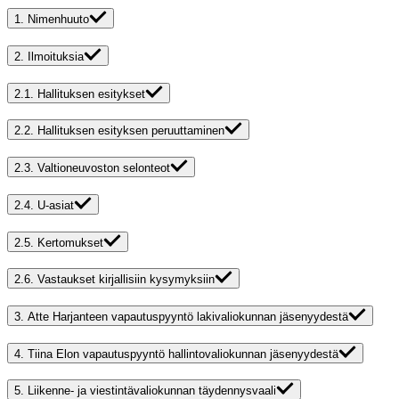
1.
Nimenhuuto
2.
Ilmoituksia
2.1.
Hallituksen esitykset
2.2.
Hallituksen esityksen peruuttaminen
2.3.
Valtioneuvoston selonteot
2.4.
U-asiat
2.5.
Kertomukset
2.6.
Vastaukset kirjallisiin kysymyksiin
3.
Atte Harjanteen vapautuspyyntö lakivaliokunnan jäsenyydestä
4.
Tiina Elon vapautuspyyntö hallintovaliokunnan jäsenyydestä
5.
Liikenne- ja viestintävaliokunnan täydennysvaali