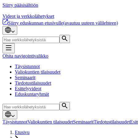
Siirry pääsisältöön
Videot ja verkkolähetykset
Siirry eduskunnan etusivulle
(avautuu uuteen välilehteen)
Ohita navigointivalikko
Täysistunnot
Valiokuntien tilaisuudet
Seminaarit
Tiedotustilaisuudet
Esittelyvideot
Eduskuntaryhmät
Täysistunnot
Valiokuntien tilaisuudet
Seminaarit
Tiedotustilaisuudet
Esit
Etusivu