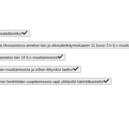
insäädännöksi
stä rikosasioissa annetun lain ja oikeudenkäymiskaaren 11 luvun 3 b §:n muut
 annetun lain 14 §:n muuttamisesta
in muuttamisesta ja siihen liittyviksi laeiksi
istuvien henkilöiden suojelemisesta rajat ylittäviltä häirintäkanteilta