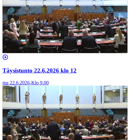
Täysistunto 22.6.2026 klo 12
ma 22.6.2026
-
Klo
9.00