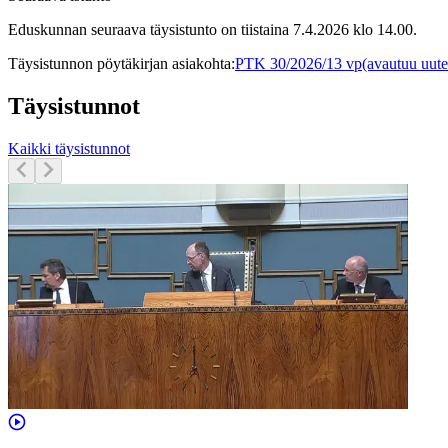
Eduskunnan seuraava täysistunto on tiistaina 7.4.2026 klo 14.00.
Täysistunnon pöytäkirjan asiakohta
:
PTK 30/2026/13 vp
(avautuu uute
Täysistunnot
Kaikki täysistunnot