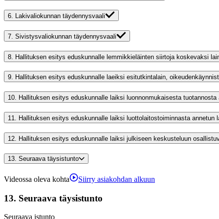
6.
Lakivaliokunnan täydennysvaali
7.
Sivistysvaliokunnan täydennysvaali
8.
Hallituksen esitys eduskunnalle lemmikkieläinten siirtoja koskevaksi la
9.
Hallituksen esitys eduskunnalle laeiksi esitutkintalain, oikeudenkäynni
10.
Hallituksen esitys eduskunnalle laiksi luonnonmukaisesta tuotannosta
11.
Hallituksen esitys eduskunnalle laiksi luottolaitostoiminnasta annetun la
12.
Hallituksen esitys eduskunnalle laiksi julkiseen keskusteluun osall
13.
Seuraava täysistunto
Videossa oleva kohta
Siirry asiakohdan alkuun
13.
Seuraava täysistunto
Seuraava istunto