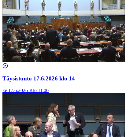
Täysistunto 17.6.2026 klo 14
ke 17.6.2026
-
Klo
11.00