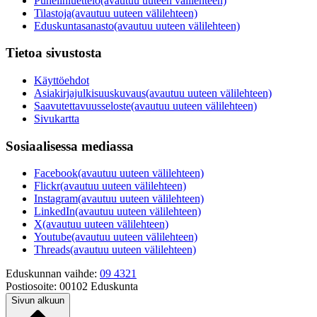
Puhelinluettelo
(avautuu uuteen välilehteen)
Tilastoja
(avautuu uuteen välilehteen)
Eduskuntasanasto
(avautuu uuteen välilehteen)
Tietoa sivustosta
Käyttöehdot
Asiakirjajulkisuuskuvaus
(avautuu uuteen välilehteen)
Saavutettavuusseloste
(avautuu uuteen välilehteen)
Sivukartta
Sosiaalisessa mediassa
Facebook
(avautuu uuteen välilehteen)
Flickr
(avautuu uuteen välilehteen)
Instagram
(avautuu uuteen välilehteen)
LinkedIn
(avautuu uuteen välilehteen)
X
(avautuu uuteen välilehteen)
Youtube
(avautuu uuteen välilehteen)
Threads
(avautuu uuteen välilehteen)
Eduskunnan vaihde:
09 4321
Postiosoite:
00102 Eduskunta
Sivun alkuun