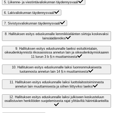
5.
Liikenne- ja viestintävaliokunnan täydennysvaali
6.
Lakivaliokunnan täydennysvaali
7.
Sivistysvaliokunnan täydennysvaali
8.
Hallituksen esitys eduskunnalle lemmikkieläinten siirtoja koskevaksi
lainsäädännöksi
9.
Hallituksen esitys eduskunnalle laeiksi esitutkintalain,
oikeudenkäynnistä rikosasioissa annetun lain ja oikeudenkäymiskaaren
11 luvun 3 b §:n muuttamisesta
10.
Hallituksen esitys eduskunnalle laiksi luonnonmukaisesta
tuotannosta annetun lain 14 §:n muuttamisesta
11.
Hallituksen esitys eduskunnalle laiksi luottolaitostoiminnasta
annetun lain muuttamisesta ja siihen liittyviksi laeiksi
12.
Hallituksen esitys eduskunnalle laiksi julkiseen keskusteluun
osallistuvien henkilöiden suojelemisesta rajat ylittäviltä häirintäkanteilta