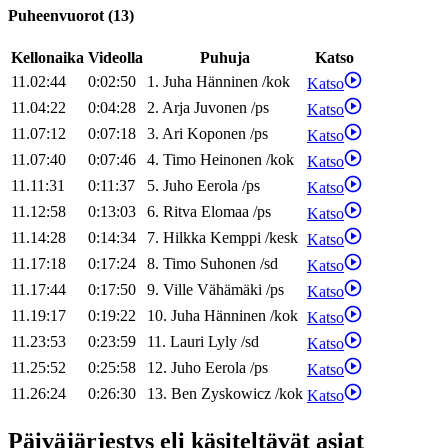
Puheenvuorot
(
13
)
Kellonaika
Videolla
Puhuja
Katso
11.02:44
0:02:50
1
.
Juha
Hänninen
/
kok
Katso
11.04:22
0:04:28
2
.
Arja
Juvonen
/
ps
Katso
11.07:12
0:07:18
3
.
Ari
Koponen
/
ps
Katso
11.07:40
0:07:46
4
.
Timo
Heinonen
/
kok
Katso
11.11:31
0:11:37
5
.
Juho
Eerola
/
ps
Katso
11.12:58
0:13:03
6
.
Ritva
Elomaa
/
ps
Katso
11.14:28
0:14:34
7
.
Hilkka
Kemppi
/
kesk
Katso
11.17:18
0:17:24
8
.
Timo
Suhonen
/
sd
Katso
11.17:44
0:17:50
9
.
Ville
Vähämäki
/
ps
Katso
11.19:17
0:19:22
10
.
Juha
Hänninen
/
kok
Katso
11.23:53
0:23:59
11
.
Lauri
Lyly
/
sd
Katso
11.25:52
0:25:58
12
.
Juho
Eerola
/
ps
Katso
11.26:24
0:26:30
13
.
Ben
Zyskowicz
/
kok
Katso
Päiväjärjestys eli käsiteltävät asiat