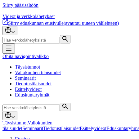
Siirry pääsisältöön
Videot ja verkkolähetykset
Siirry eduskunnan etusivulle
(avautuu uuteen välilehteen)
Ohita navigointivalikko
Täysistunnot
Valiokuntien tilaisuudet
Seminaarit
Tiedotustilaisuudet
Esittelyvideot
Eduskuntaryhmät
Täysistunnot
Valiokuntien
tilaisuudet
Seminaarit
Tiedotustilaisuudet
Esittelyvideot
Eduskuntaryhmä
Etusivu