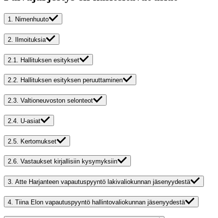
1.
Nimenhuuto
2.
Ilmoituksia
2.1.
Hallituksen esitykset
2.2.
Hallituksen esityksen peruuttaminen
2.3.
Valtioneuvoston selonteot
2.4.
U-asiat
2.5.
Kertomukset
2.6.
Vastaukset kirjallisiin kysymyksiin
3.
Atte Harjanteen vapautuspyyntö lakivaliokunnan jäsenyydestä
4.
Tiina Elon vapautuspyyntö hallintovaliokunnan jäsenyydestä