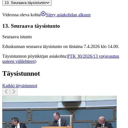
13.
Seuraava täysistunto
Videossa oleva kohta
Siirry asiakohdan alkuun
13.
Seuraava täysistunto
Seuraava istunto
Eduskunnan seuraava täysistunto on tiistaina 7.4.2026 klo 14.00.
Täysistunnon pöytäkirjan asiakohta
:
PTK 30/2026/13 vp
(avautuu
uuteen välilehteen)
Täysistunnot
Kaikki täysistunnot