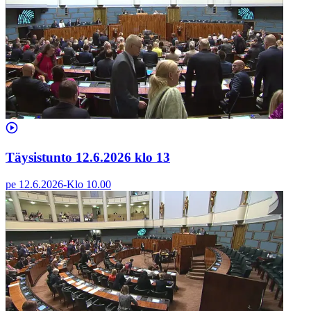
Täysistunto 12.6.2026 klo 13
pe 12.6.2026
-
Klo
10.00