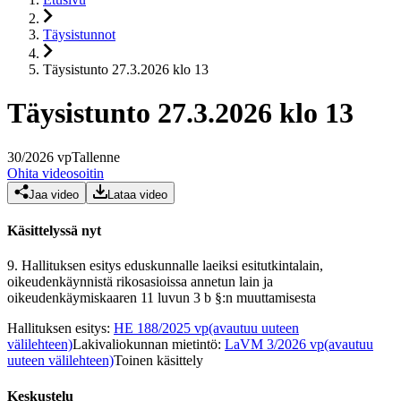
Täysistunnot
Täysistunto 27.3.2026 klo 13
Täysistunto 27.3.2026 klo 13
30
/
2026
vp
Tallenne
Ohita videosoitin
Jaa video
Lataa video
Käsittelyssä nyt
9.
Hallituksen esitys eduskunnalle laeiksi esitutkintalain,
oikeudenkäynnistä rikosasioissa annetun lain ja
oikeudenkäymiskaaren 11 luvun 3 b §:n muuttamisesta
Hallituksen esitys
:
HE 188/2025 vp
(avautuu uuteen
välilehteen)
Lakivaliokunnan mietintö
:
LaVM 3/2026 vp
(avautuu
uuteen välilehteen)
Toinen käsittely
Keskustelu