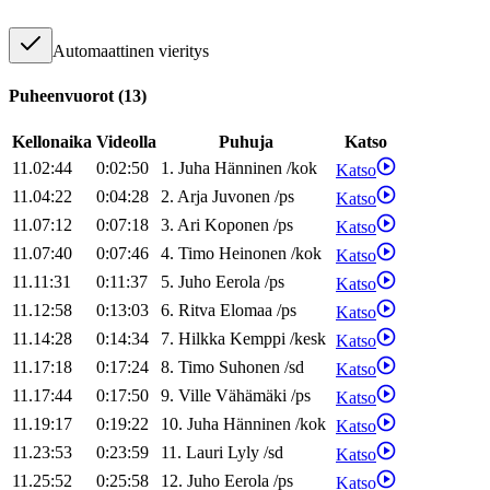
Automaattinen vieritys
Puheenvuorot
(
13
)
Kellonaika
Videolla
Puhuja
Katso
11.02:44
0:02:50
1
.
Juha
Hänninen
/
kok
Katso
11.04:22
0:04:28
2
.
Arja
Juvonen
/
ps
Katso
11.07:12
0:07:18
3
.
Ari
Koponen
/
ps
Katso
11.07:40
0:07:46
4
.
Timo
Heinonen
/
kok
Katso
11.11:31
0:11:37
5
.
Juho
Eerola
/
ps
Katso
11.12:58
0:13:03
6
.
Ritva
Elomaa
/
ps
Katso
11.14:28
0:14:34
7
.
Hilkka
Kemppi
/
kesk
Katso
11.17:18
0:17:24
8
.
Timo
Suhonen
/
sd
Katso
11.17:44
0:17:50
9
.
Ville
Vähämäki
/
ps
Katso
11.19:17
0:19:22
10
.
Juha
Hänninen
/
kok
Katso
11.23:53
0:23:59
11
.
Lauri
Lyly
/
sd
Katso
11.25:52
0:25:58
12
.
Juho
Eerola
/
ps
Katso