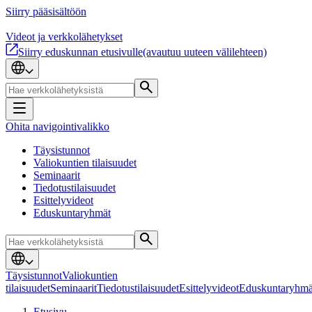
Siirry pääsisältöön
Videot ja verkkolähetykset
Siirry eduskunnan etusivulle
(avautuu uuteen välilehteen)
Ohita navigointivalikko
Täysistunnot
Valiokuntien tilaisuudet
Seminaarit
Tiedotustilaisuudet
Esittelyvideot
Eduskuntaryhmät
Täysistunnot
Valiokuntien
tilaisuudet
Seminaarit
Tiedotustilaisuudet
Esittelyvideot
Eduskuntaryhmä
Etusivu