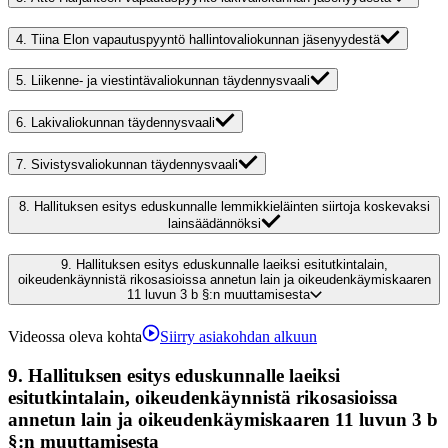
4.
Tiina Elon vapautuspyyntö hallintovaliokunnan jäsenyydestä
5.
Liikenne- ja viestintävaliokunnan täydennysvaali
6.
Lakivaliokunnan täydennysvaali
7.
Sivistysvaliokunnan täydennysvaali
8.
Hallituksen esitys eduskunnalle lemmikkieläinten siirtoja koskevaksi
lainsäädännöksi
9.
Hallituksen esitys eduskunnalle laeiksi esitutkintalain,
oikeudenkäynnistä rikosasioissa annetun lain ja oikeudenkäymiskaaren
11 luvun 3 b §:n muuttamisesta
Videossa oleva kohta
Siirry asiakohdan alkuun
9.
Hallituksen esitys eduskunnalle laeiksi
esitutkintalain, oikeudenkäynnistä rikosasioissa
annetun lain ja oikeudenkäymiskaaren 11 luvun 3 b
§:n muuttamisesta