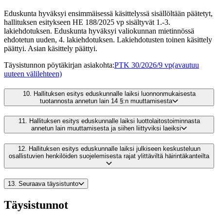
Eduskunta hyväksyi ensimmäisessä käsittelyssä sisällöltään päätetyt,
hallituksen esitykseen HE 188/2025 vp sisältyvät 1.-3.
lakiehdotuksen. Eduskunta hyväksyi valiokunnan mietinnössä
ehdotetun uuden, 4. lakiehdotuksen. Lakiehdotusten toinen käsittely
päättyi. Asian käsittely päättyi.
Täysistunnon pöytäkirjan asiakohta
:
PTK 30/2026/9 vp
(avautuu
uuteen välilehteen)
10.
Hallituksen esitys eduskunnalle laiksi luonnonmukaisesta
tuotannosta annetun lain 14 §:n muuttamisesta
11.
Hallituksen esitys eduskunnalle laiksi luottolaitostoiminnasta
annetun lain muuttamisesta ja siihen liittyviksi laeiksi
12.
Hallituksen esitys eduskunnalle laiksi julkiseen keskusteluun
osallistuvien henkilöiden suojelemisesta rajat ylittäviltä häirintäkanteilta
13.
Seuraava täysistunto
Täysistunnot