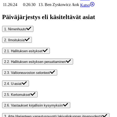
11.26:24
0:26:30
13
.
Ben
Zyskowicz
/
kok
Katso
Päiväjärjestys eli käsiteltävät asiat
1.
Nimenhuuto
2.
Ilmoituksia
2.1.
Hallituksen esitykset
2.2.
Hallituksen esityksen peruuttaminen
2.3.
Valtioneuvoston selonteot
2.4.
U-asiat
2.5.
Kertomukset
2.6.
Vastaukset kirjallisiin kysymyksiin
3.
Atte Harjanteen vapautuspyyntö lakivaliokunnan jäsenyydestä