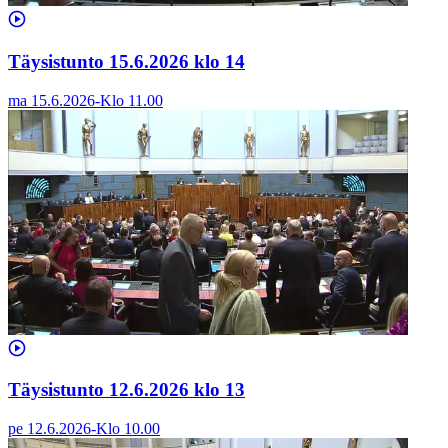
Täysistunto 15.6.2026 klo 14
ma 15.6.2026
-
Klo
11.00
Täysistunto 12.6.2026 klo 13
pe 12.6.2026
-
Klo
10.00