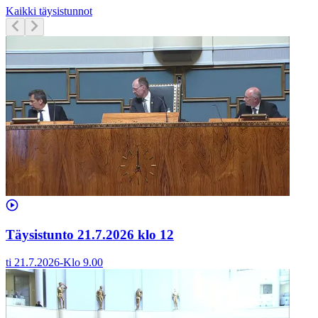
Kaikki täysistunnot
Täysistunto 21.7.2026 klo 12
ti 21.7.2026
-
Klo
9.00