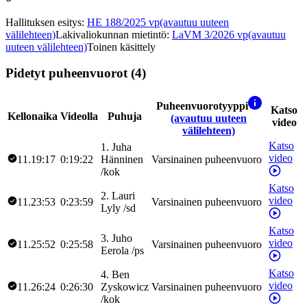
Hallituksen esitys
:
HE 188/2025 vp
(avautuu uuteen
välilehteen)
Lakivaliokunnan mietintö
:
LaVM 3/2026 vp
(avautuu
uuteen välilehteen)
Toinen käsittely
Pidetyt puheenvuorot (4)
Puheenvuorotyyppi
Katso
Kellonaika
Videolla
Puhuja
(avautuu uuteen
video
välilehteen)
Katso
1
.
Juha
video
11.19:17
0:19:22
Hänninen
Varsinainen puheenvuoro
/
kok
Katso
2
.
Lauri
video
11.23:53
0:23:59
Varsinainen puheenvuoro
Lyly
/
sd
Katso
3
.
Juho
video
11.25:52
0:25:58
Varsinainen puheenvuoro
Eerola
/
ps
Katso
4
.
Ben
video
11.26:24
0:26:30
Zyskowicz
Varsinainen puheenvuoro
/
kok