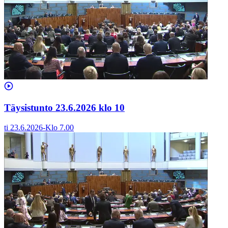
Täysistunto 23.6.2026 klo 10
ti 23.6.2026
-
Klo
7.00