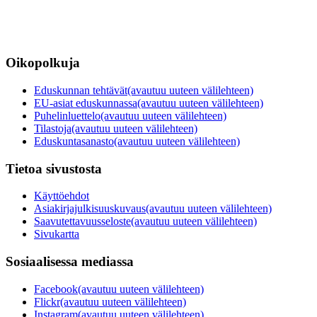
Oikopolkuja
Eduskunnan tehtävät
(avautuu uuteen välilehteen)
EU-asiat eduskunnassa
(avautuu uuteen välilehteen)
Puhelinluettelo
(avautuu uuteen välilehteen)
Tilastoja
(avautuu uuteen välilehteen)
Eduskuntasanasto
(avautuu uuteen välilehteen)
Tietoa sivustosta
Käyttöehdot
Asiakirjajulkisuuskuvaus
(avautuu uuteen välilehteen)
Saavutettavuusseloste
(avautuu uuteen välilehteen)
Sivukartta
Sosiaalisessa mediassa
Facebook
(avautuu uuteen välilehteen)
Flickr
(avautuu uuteen välilehteen)
Instagram
(avautuu uuteen välilehteen)