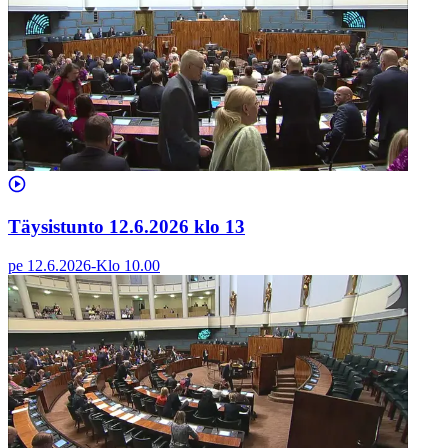
Täysistunto 12.6.2026 klo 13
pe 12.6.2026
-
Klo
10.00