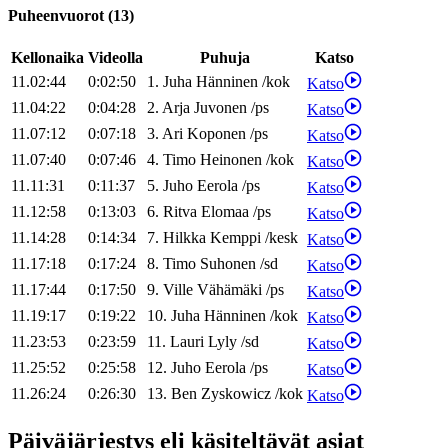
Puheenvuorot
(
13
)
Kellonaika
Videolla
Puhuja
Katso
11.02:44
0:02:50
1
.
Juha
Hänninen
/
kok
Katso
11.04:22
0:04:28
2
.
Arja
Juvonen
/
ps
Katso
11.07:12
0:07:18
3
.
Ari
Koponen
/
ps
Katso
11.07:40
0:07:46
4
.
Timo
Heinonen
/
kok
Katso
11.11:31
0:11:37
5
.
Juho
Eerola
/
ps
Katso
11.12:58
0:13:03
6
.
Ritva
Elomaa
/
ps
Katso
11.14:28
0:14:34
7
.
Hilkka
Kemppi
/
kesk
Katso
11.17:18
0:17:24
8
.
Timo
Suhonen
/
sd
Katso
11.17:44
0:17:50
9
.
Ville
Vähämäki
/
ps
Katso
11.19:17
0:19:22
10
.
Juha
Hänninen
/
kok
Katso
11.23:53
0:23:59
11
.
Lauri
Lyly
/
sd
Katso
11.25:52
0:25:58
12
.
Juho
Eerola
/
ps
Katso
11.26:24
0:26:30
13
.
Ben
Zyskowicz
/
kok
Katso
Päiväjärjestys eli käsiteltävät asiat