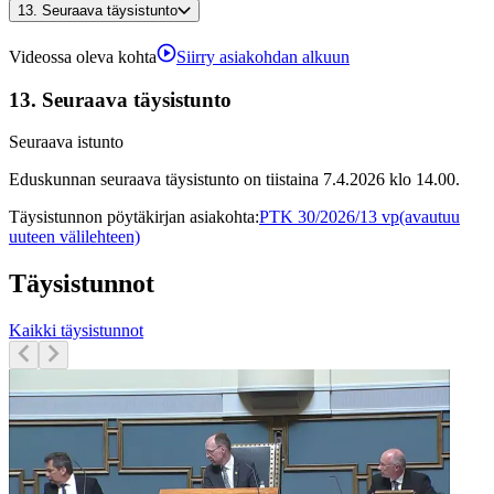
13.
Seuraava täysistunto
Videossa oleva kohta
Siirry asiakohdan alkuun
13.
Seuraava täysistunto
Seuraava istunto
Eduskunnan seuraava täysistunto on tiistaina 7.4.2026 klo 14.00.
Täysistunnon pöytäkirjan asiakohta
:
PTK 30/2026/13 vp
(avautuu
uuteen välilehteen)
Täysistunnot
Kaikki täysistunnot