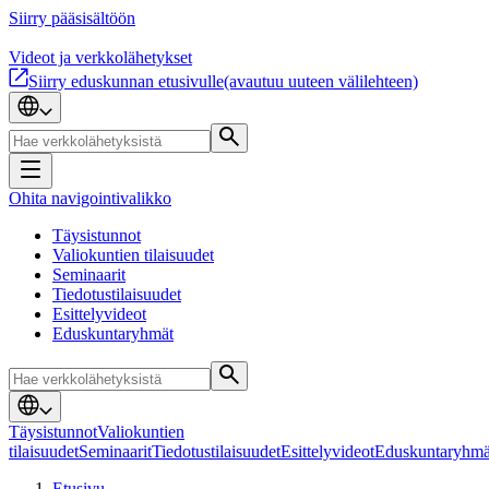
Siirry pääsisältöön
Videot ja verkkolähetykset
Siirry eduskunnan etusivulle
(avautuu uuteen välilehteen)
Ohita navigointivalikko
Täysistunnot
Valiokuntien tilaisuudet
Seminaarit
Tiedotustilaisuudet
Esittelyvideot
Eduskuntaryhmät
Täysistunnot
Valiokuntien
tilaisuudet
Seminaarit
Tiedotustilaisuudet
Esittelyvideot
Eduskuntaryhmä
Etusivu