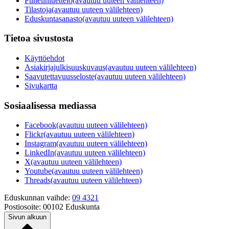
Puhelinluettelo
(avautuu uuteen välilehteen)
Tilastoja
(avautuu uuteen välilehteen)
Eduskuntasanasto
(avautuu uuteen välilehteen)
Tietoa sivustosta
Käyttöehdot
Asiakirjajulkisuuskuvaus
(avautuu uuteen välilehteen)
Saavutettavuusseloste
(avautuu uuteen välilehteen)
Sivukartta
Sosiaalisessa mediassa
Facebook
(avautuu uuteen välilehteen)
Flickr
(avautuu uuteen välilehteen)
Instagram
(avautuu uuteen välilehteen)
LinkedIn
(avautuu uuteen välilehteen)
X
(avautuu uuteen välilehteen)
Youtube
(avautuu uuteen välilehteen)
Threads
(avautuu uuteen välilehteen)
Eduskunnan vaihde:
09 4321
Postiosoite:
00102 Eduskunta
Sivun alkuun