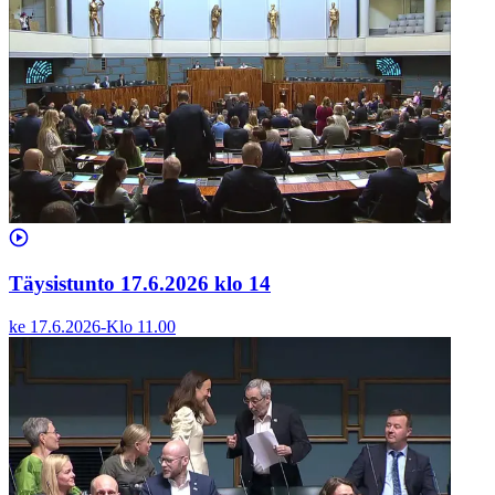
Täysistunto 17.6.2026 klo 14
ke 17.6.2026
-
Klo
11.00