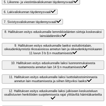
5.
Liikenne- ja viestintävaliokunnan täydennysvaali
6.
Lakivaliokunnan täydennysvaali
7.
Sivistysvaliokunnan täydennysvaali
8.
Hallituksen esitys eduskunnalle lemmikkieläinten siirtoja koskevaksi
lainsäädännöksi
9.
Hallituksen esitys eduskunnalle laeiksi esitutkintalain,
oikeudenkäynnistä rikosasioissa annetun lain ja oikeudenkäymiskaaren
11 luvun 3 b §:n muuttamisesta
10.
Hallituksen esitys eduskunnalle laiksi luonnonmukaisesta
tuotannosta annetun lain 14 §:n muuttamisesta
11.
Hallituksen esitys eduskunnalle laiksi luottolaitostoiminnasta
annetun lain muuttamisesta ja siihen liittyviksi laeiksi
12.
Hallituksen esitys eduskunnalle laiksi julkiseen keskusteluun
osallistuvien henkilöiden suojelemisesta rajat ylittäviltä häirintäkanteilta