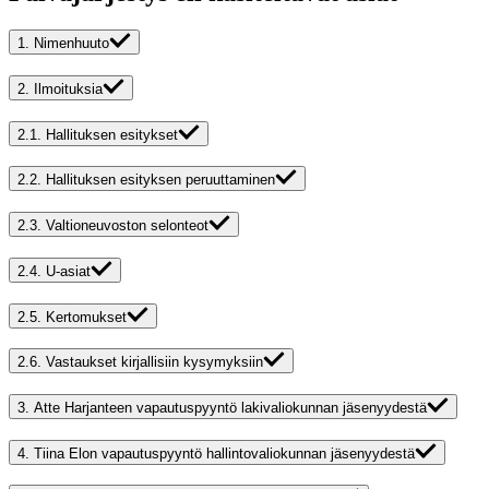
1.
Nimenhuuto
2.
Ilmoituksia
2.1.
Hallituksen esitykset
2.2.
Hallituksen esityksen peruuttaminen
2.3.
Valtioneuvoston selonteot
2.4.
U-asiat
2.5.
Kertomukset
2.6.
Vastaukset kirjallisiin kysymyksiin
3.
Atte Harjanteen vapautuspyyntö lakivaliokunnan jäsenyydestä
4.
Tiina Elon vapautuspyyntö hallintovaliokunnan jäsenyydestä