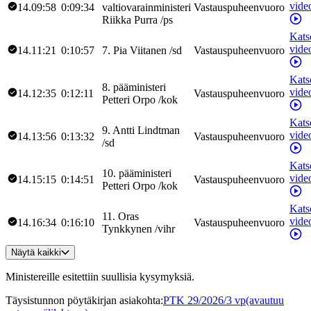
vide
14.09:58
0:09:34
valtiovarainministeri
Vastauspuheenvuoro
Riikka
Purra
/
ps
Kats
vide
14.11:21
0:10:57
7
.
Pia
Viitanen
/
sd
Vastauspuheenvuoro
Kats
8
.
pääministeri
vide
14.12:35
0:12:11
Vastauspuheenvuoro
Petteri
Orpo
/
kok
Kats
9
.
Antti
Lindtman
vide
14.13:56
0:13:32
Vastauspuheenvuoro
/
sd
Kats
10
.
pääministeri
vide
14.15:15
0:14:51
Vastauspuheenvuoro
Petteri
Orpo
/
kok
Kats
11
.
Oras
vide
14.16:34
0:16:10
Vastauspuheenvuoro
Tynkkynen
/
vihr
Näytä kaikki
Ministereille esitettiin suullisia kysymyksiä.
Täysistunnon pöytäkirjan asiakohta
:
PTK 29/2026/3 vp
(avautuu