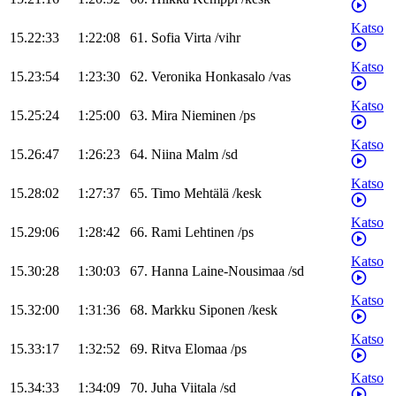
Katso
15.22:33
1:22:08
61
.
Sofia
Virta
/
vihr
Katso
15.23:54
1:23:30
62
.
Veronika
Honkasalo
/
vas
Katso
15.25:24
1:25:00
63
.
Mira
Nieminen
/
ps
Katso
15.26:47
1:26:23
64
.
Niina
Malm
/
sd
Katso
15.28:02
1:27:37
65
.
Timo
Mehtälä
/
kesk
Katso
15.29:06
1:28:42
66
.
Rami
Lehtinen
/
ps
Katso
15.30:28
1:30:03
67
.
Hanna
Laine-Nousimaa
/
sd
Katso
15.32:00
1:31:36
68
.
Markku
Siponen
/
kesk
Katso
15.33:17
1:32:52
69
.
Ritva
Elomaa
/
ps
Katso
15.34:33
1:34:09
70
.
Juha
Viitala
/
sd