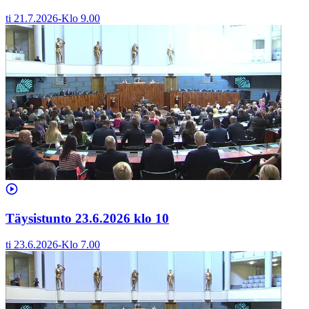
ti 21.7.2026
-
Klo
9.00
Täysistunto 23.6.2026 klo 10
ti 23.6.2026
-
Klo
7.00