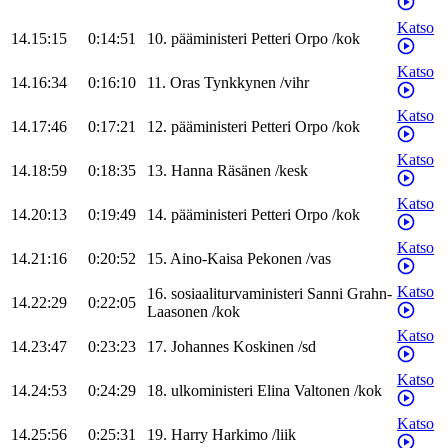
Katso
14.15:15
0:14:51
10
.
pääministeri
Petteri
Orpo
/
kok
Katso
14.16:34
0:16:10
11
.
Oras
Tynkkynen
/
vihr
Katso
14.17:46
0:17:21
12
.
pääministeri
Petteri
Orpo
/
kok
Katso
14.18:59
0:18:35
13
.
Hanna
Räsänen
/
kesk
Katso
14.20:13
0:19:49
14
.
pääministeri
Petteri
Orpo
/
kok
Katso
14.21:16
0:20:52
15
.
Aino-Kaisa
Pekonen
/
vas
Katso
16
.
sosiaaliturvaministeri
Sanni
Grahn-
14.22:29
0:22:05
Laasonen
/
kok
Katso
14.23:47
0:23:23
17
.
Johannes
Koskinen
/
sd
Katso
14.24:53
0:24:29
18
.
ulkoministeri
Elina
Valtonen
/
kok
Katso
14.25:56
0:25:31
19
.
Harry
Harkimo
/
liik