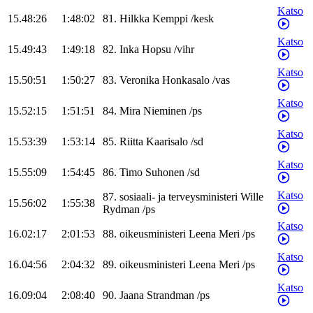
Katso
15.48:26
1:48:02
81
.
Hilkka
Kemppi
/
kesk
Katso
15.49:43
1:49:18
82
.
Inka
Hopsu
/
vihr
Katso
15.50:51
1:50:27
83
.
Veronika
Honkasalo
/
vas
Katso
15.52:15
1:51:51
84
.
Mira
Nieminen
/
ps
Katso
15.53:39
1:53:14
85
.
Riitta
Kaarisalo
/
sd
Katso
15.55:09
1:54:45
86
.
Timo
Suhonen
/
sd
Katso
87
.
sosiaali- ja terveysministeri
Wille
15.56:02
1:55:38
Rydman
/
ps
Katso
16.02:17
2:01:53
88
.
oikeusministeri
Leena
Meri
/
ps
Katso
16.04:56
2:04:32
89
.
oikeusministeri
Leena
Meri
/
ps
Katso
16.09:04
2:08:40
90
.
Jaana
Strandman
/
ps