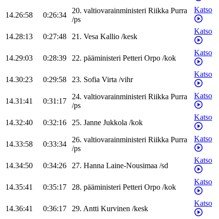
Katso
20
.
valtiovarainministeri
Riikka
Purra
14.26:58
0:26:34
/
ps
Katso
14.28:13
0:27:48
21
.
Vesa
Kallio
/
kesk
Katso
14.29:03
0:28:39
22
.
pääministeri
Petteri
Orpo
/
kok
Katso
14.30:23
0:29:58
23
.
Sofia
Virta
/
vihr
Katso
24
.
valtiovarainministeri
Riikka
Purra
14.31:41
0:31:17
/
ps
Katso
14.32:40
0:32:16
25
.
Janne
Jukkola
/
kok
Katso
26
.
valtiovarainministeri
Riikka
Purra
14.33:58
0:33:34
/
ps
Katso
14.34:50
0:34:26
27
.
Hanna
Laine-Nousimaa
/
sd
Katso
14.35:41
0:35:17
28
.
pääministeri
Petteri
Orpo
/
kok
Katso
14.36:41
0:36:17
29
.
Antti
Kurvinen
/
kesk