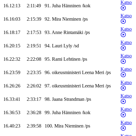
Katso
16.12:13
2:11:49
91
.
Juha
Hänninen
/
kok
Katso
16.16:03
2:15:39
92
.
Mira
Nieminen
/
ps
Katso
16.18:17
2:17:53
93
.
Anne
Rintamäki
/
ps
Katso
16.20:15
2:19:51
94
.
Lauri
Lyly
/
sd
Katso
16.22:32
2:22:08
95
.
Rami
Lehtinen
/
ps
Katso
16.23:59
2:23:35
96
.
oikeusministeri
Leena
Meri
/
ps
Katso
16.26:26
2:26:02
97
.
oikeusministeri
Leena
Meri
/
ps
Katso
16.33:41
2:33:17
98
.
Jaana
Strandman
/
ps
Katso
16.36:53
2:36:28
99
.
Juha
Hänninen
/
kok
Katso
16.40:23
2:39:58
100
.
Mira
Nieminen
/
ps
Katso