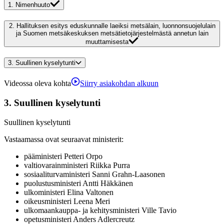
1.
Nimenhuuto
2.
Hallituksen esitys eduskunnalle laeiksi metsälain, luonnonsuojelulain
ja Suomen metsäkeskuksen metsätietojärjestelmästä annetun lain
muuttamisesta
3.
Suullinen kyselytunti
Videossa oleva kohta
Siirry asiakohdan alkuun
3.
Suullinen kyselytunti
Suullinen kyselytunti
Vastaamassa ovat seuraavat ministerit
:
pääministeri
Petteri
Orpo
valtiovarainministeri
Riikka
Purra
sosiaaliturvaministeri
Sanni
Grahn-Laasonen
puolustusministeri
Antti
Häkkänen
ulkoministeri
Elina
Valtonen
oikeusministeri
Leena
Meri
ulkomaankauppa- ja kehitysministeri
Ville
Tavio
opetusministeri
Anders
Adlercreutz