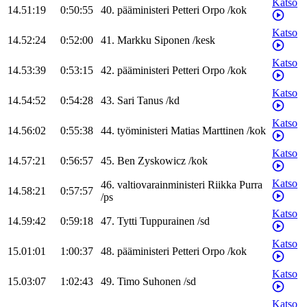
Katso
14.51:19
0:50:55
40
.
pääministeri
Petteri
Orpo
/
kok
Katso
14.52:24
0:52:00
41
.
Markku
Siponen
/
kesk
Katso
14.53:39
0:53:15
42
.
pääministeri
Petteri
Orpo
/
kok
Katso
14.54:52
0:54:28
43
.
Sari
Tanus
/
kd
Katso
14.56:02
0:55:38
44
.
työministeri
Matias
Marttinen
/
kok
Katso
14.57:21
0:56:57
45
.
Ben
Zyskowicz
/
kok
Katso
46
.
valtiovarainministeri
Riikka
Purra
14.58:21
0:57:57
/
ps
Katso
14.59:42
0:59:18
47
.
Tytti
Tuppurainen
/
sd
Katso
15.01:01
1:00:37
48
.
pääministeri
Petteri
Orpo
/
kok
Katso
15.03:07
1:02:43
49
.
Timo
Suhonen
/
sd
Katso