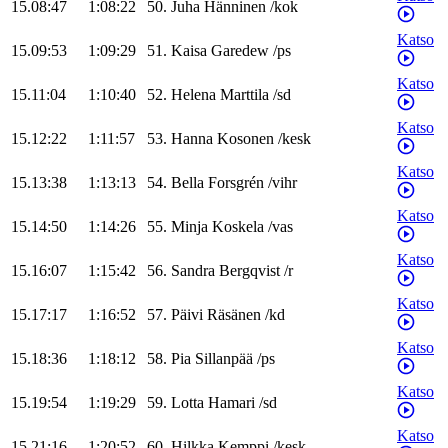
15.08:47
1:08:22
50
.
Juha
Hänninen
/
kok
Katso
15.09:53
1:09:29
51
.
Kaisa
Garedew
/
ps
Katso
15.11:04
1:10:40
52
.
Helena
Marttila
/
sd
Katso
15.12:22
1:11:57
53
.
Hanna
Kosonen
/
kesk
Katso
15.13:38
1:13:13
54
.
Bella
Forsgrén
/
vihr
Katso
15.14:50
1:14:26
55
.
Minja
Koskela
/
vas
Katso
15.16:07
1:15:42
56
.
Sandra
Bergqvist
/
r
Katso
15.17:17
1:16:52
57
.
Päivi
Räsänen
/
kd
Katso
15.18:36
1:18:12
58
.
Pia
Sillanpää
/
ps
Katso
15.19:54
1:19:29
59
.
Lotta
Hamari
/
sd
Katso
15.21:16
1:20:52
60
.
Hilkka
Kemppi
/
kesk