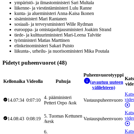
ympäristö- ja ilmastoministeri
Sari
Multala
liikenne- ja viestintäministeri
Lulu
Ranne
kunta- ja alueministeri
Anna-Kaisa
Ikonen
sisäministeri
Mari
Rantanen
sosiaali- ja terveysministeri
Wille
Rydman
eurooppa- ja omistajaohjausministeri
Joakim
Strand
tiede- ja kulttuuriministeri
Mari-Leena
Talvitie
työministeri
Matias
Marttinen
elinkeinoministeri
Sakari
Puisto
liikunta-, urheilu- ja nuorisoministeri
Mika
Poutala
Pidetyt puheenvuorot (48)
Puheenvuorotyyppi
Kat
Kellonaika
Videolla
Puhuja
(avautuu uuteen
vide
välilehteen)
Kats
4
.
pääministeri
vide
14.07:34
0:07:10
Vastauspuheenvuoro
Petteri
Orpo
/
kok
Kats
5
.
Tuomas
Kettunen
vide
14.08:43
0:08:19
Vastauspuheenvuoro
/
kesk
Kats
6
.