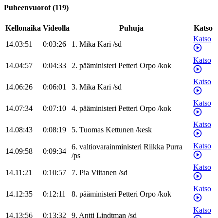
Puheenvuorot
(
119
)
Kellonaika
Videolla
Puhuja
Katso
Katso
14.03:51
0:03:26
1
.
Mika
Kari
/
sd
Katso
14.04:57
0:04:33
2
.
pääministeri
Petteri
Orpo
/
kok
Katso
14.06:26
0:06:01
3
.
Mika
Kari
/
sd
Katso
14.07:34
0:07:10
4
.
pääministeri
Petteri
Orpo
/
kok
Katso
14.08:43
0:08:19
5
.
Tuomas
Kettunen
/
kesk
Katso
6
.
valtiovarainministeri
Riikka
Purra
14.09:58
0:09:34
/
ps
Katso
14.11:21
0:10:57
7
.
Pia
Viitanen
/
sd
Katso
14.12:35
0:12:11
8
.
pääministeri
Petteri
Orpo
/
kok
Katso
14.13:56
0:13:32
9
.
Antti
Lindtman
/
sd