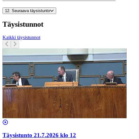
12.
Seuraava täysistunto
Täysistunnot
Kaikki täysistunnot
Täysistunto 21.7.2026 klo 12