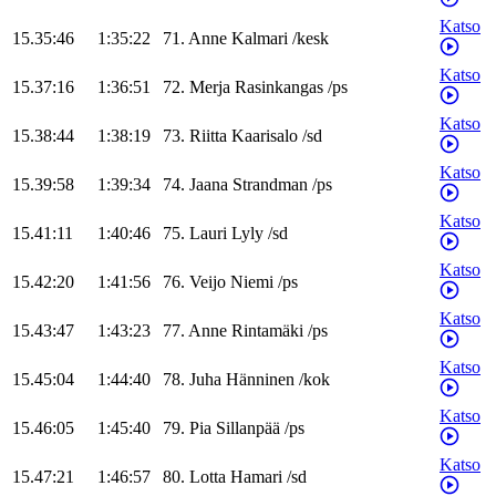
Katso
15.35:46
1:35:22
71
.
Anne
Kalmari
/
kesk
Katso
15.37:16
1:36:51
72
.
Merja
Rasinkangas
/
ps
Katso
15.38:44
1:38:19
73
.
Riitta
Kaarisalo
/
sd
Katso
15.39:58
1:39:34
74
.
Jaana
Strandman
/
ps
Katso
15.41:11
1:40:46
75
.
Lauri
Lyly
/
sd
Katso
15.42:20
1:41:56
76
.
Veijo
Niemi
/
ps
Katso
15.43:47
1:43:23
77
.
Anne
Rintamäki
/
ps
Katso
15.45:04
1:44:40
78
.
Juha
Hänninen
/
kok
Katso
15.46:05
1:45:40
79
.
Pia
Sillanpää
/
ps
Katso
15.47:21
1:46:57
80
.
Lotta
Hamari
/
sd