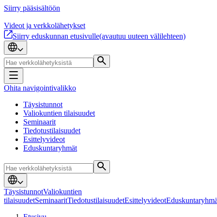
Siirry pääsisältöön
Videot ja verkkolähetykset
Siirry eduskunnan etusivulle
(avautuu uuteen välilehteen)
Ohita navigointivalikko
Täysistunnot
Valiokuntien tilaisuudet
Seminaarit
Tiedotustilaisuudet
Esittelyvideot
Eduskuntaryhmät
Täysistunnot
Valiokuntien
tilaisuudet
Seminaarit
Tiedotustilaisuudet
Esittelyvideot
Eduskuntaryhmä
Etusivu