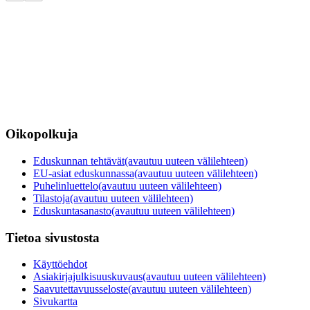
Oikopolkuja
Eduskunnan tehtävät
(avautuu uuteen välilehteen)
EU-asiat eduskunnassa
(avautuu uuteen välilehteen)
Puhelinluettelo
(avautuu uuteen välilehteen)
Tilastoja
(avautuu uuteen välilehteen)
Eduskuntasanasto
(avautuu uuteen välilehteen)
Tietoa sivustosta
Käyttöehdot
Asiakirjajulkisuuskuvaus
(avautuu uuteen välilehteen)
Saavutettavuusseloste
(avautuu uuteen välilehteen)
Sivukartta