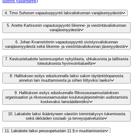
uuteen välilehteen)
4.
Timo Suhosen vapautuspyyntö lakivaliokunnan varajäsenyydestä
5.
Anette Karlssonin vapautuspyyntö liikenne- ja viestintävaliokunnan
varajäsenyydestä
6.
Johan Kvarnströmin vapautuspyyntö sivistysvaliokunnan
varajäsenyydestä sekä liikenne- ja viestintävaliokunnan jäsenyydestä
7.
Keskustelualoite lastensuojelun nykytilasta, uhkakuvista ja laillisesta
toteutuksesta hyvinvointialueilla
8.
Hallituksen esitys eduskunnalle laiksi sakon täytäntöönpanosta
annetun lain muuttamisesta ja siihen liittyviksi laeiksi
9.
Hallituksen esitys eduskunnalle Rikosseuraamuslaitoksen
organisaation ja rikosseuraamusalan koulutusjärjestelmän uudistamista
koskevaksi lainsäädännöksi
10.
Lakialoite laiksi ikääntyneen väestön toimintakyvyn tukemisesta
sekä iäkkäiden sosiaali- ja terveyspalveluista
11.
Lakialoite laiksi perusopetuslain 11 §:n muuttamisesta