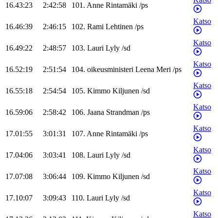
16.43:23
2:42:58
101
.
Anne
Rintamäki
/
ps
Katso
16.46:39
2:46:15
102
.
Rami
Lehtinen
/
ps
Katso
16.49:22
2:48:57
103
.
Lauri
Lyly
/
sd
Katso
16.52:19
2:51:54
104
.
oikeusministeri
Leena
Meri
/
ps
Katso
16.55:18
2:54:54
105
.
Kimmo
Kiljunen
/
sd
Katso
16.59:06
2:58:42
106
.
Jaana
Strandman
/
ps
Katso
17.01:55
3:01:31
107
.
Anne
Rintamäki
/
ps
Katso
17.04:06
3:03:41
108
.
Lauri
Lyly
/
sd
Katso
17.07:08
3:06:44
109
.
Kimmo
Kiljunen
/
sd
Katso
17.10:07
3:09:43
110
.
Lauri
Lyly
/
sd
Katso