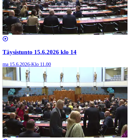
Täysistunto 15.6.2026 klo 14
ma 15.6.2026
-
Klo
11.00