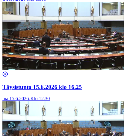
Täysistunto 15.6.2026 klo 16.25
ma 15.6.2026
-
Klo
12.30