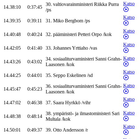
Katso
30
.
valtiovarainministeri
Riikka
Purra
14.38:10
0:37:45
/
ps
Katso
14.39:35
0:39:11
31
.
Miko
Bergbom
/
ps
Katso
14.40:48
0:40:24
32
.
pääministeri
Petteri
Orpo
/
kok
Katso
14.42:05
0:41:40
33
.
Johannes
Yrttiaho
/
vas
Katso
34
.
sosiaaliturvaministeri
Sanni
Grahn-
14.43:26
0:43:02
Laasonen
/
kok
Katso
14.44:25
0:44:01
35
.
Seppo
Eskelinen
/
sd
Katso
36
.
sosiaaliturvaministeri
Sanni
Grahn-
14.45:47
0:45:23
Laasonen
/
kok
Katso
14.47:02
0:46:38
37
.
Saara
Hyrkkö
/
vihr
Katso
38
.
ympäristö- ja ilmastoministeri
Sari
14.48:38
0:48:14
Multala
/
kok
Katso
14.50:01
0:49:37
39
.
Otto
Andersson
/
r