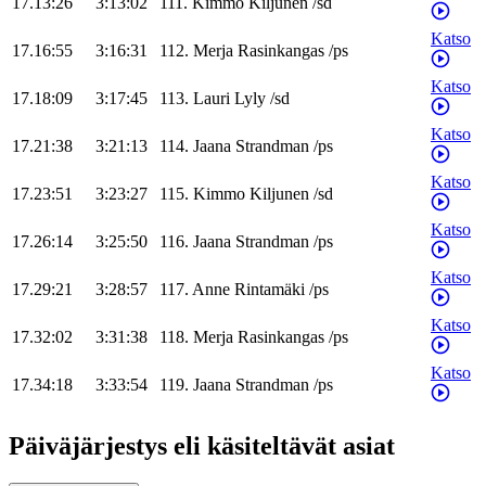
17.13:26
3:13:02
111
.
Kimmo
Kiljunen
/
sd
Katso
17.16:55
3:16:31
112
.
Merja
Rasinkangas
/
ps
Katso
17.18:09
3:17:45
113
.
Lauri
Lyly
/
sd
Katso
17.21:38
3:21:13
114
.
Jaana
Strandman
/
ps
Katso
17.23:51
3:23:27
115
.
Kimmo
Kiljunen
/
sd
Katso
17.26:14
3:25:50
116
.
Jaana
Strandman
/
ps
Katso
17.29:21
3:28:57
117
.
Anne
Rintamäki
/
ps
Katso
17.32:02
3:31:38
118
.
Merja
Rasinkangas
/
ps
Katso
17.34:18
3:33:54
119
.
Jaana
Strandman
/
ps
Päiväjärjestys eli käsiteltävät asiat