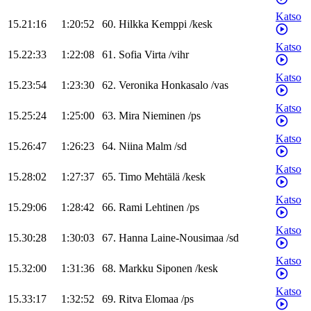
Katso
15.21:16
1:20:52
60
.
Hilkka
Kemppi
/
kesk
Katso
15.22:33
1:22:08
61
.
Sofia
Virta
/
vihr
Katso
15.23:54
1:23:30
62
.
Veronika
Honkasalo
/
vas
Katso
15.25:24
1:25:00
63
.
Mira
Nieminen
/
ps
Katso
15.26:47
1:26:23
64
.
Niina
Malm
/
sd
Katso
15.28:02
1:27:37
65
.
Timo
Mehtälä
/
kesk
Katso
15.29:06
1:28:42
66
.
Rami
Lehtinen
/
ps
Katso
15.30:28
1:30:03
67
.
Hanna
Laine-Nousimaa
/
sd
Katso
15.32:00
1:31:36
68
.
Markku
Siponen
/
kesk
Katso
15.33:17
1:32:52
69
.
Ritva
Elomaa
/
ps