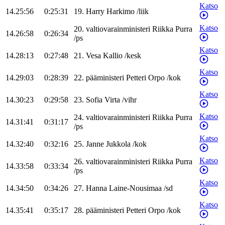
Katso
14.25:56
0:25:31
19
.
Harry
Harkimo
/
liik
Katso
20
.
valtiovarainministeri
Riikka
Purra
14.26:58
0:26:34
/
ps
Katso
14.28:13
0:27:48
21
.
Vesa
Kallio
/
kesk
Katso
14.29:03
0:28:39
22
.
pääministeri
Petteri
Orpo
/
kok
Katso
14.30:23
0:29:58
23
.
Sofia
Virta
/
vihr
Katso
24
.
valtiovarainministeri
Riikka
Purra
14.31:41
0:31:17
/
ps
Katso
14.32:40
0:32:16
25
.
Janne
Jukkola
/
kok
Katso
26
.
valtiovarainministeri
Riikka
Purra
14.33:58
0:33:34
/
ps
Katso
14.34:50
0:34:26
27
.
Hanna
Laine-Nousimaa
/
sd
Katso
14.35:41
0:35:17
28
.
pääministeri
Petteri
Orpo
/
kok