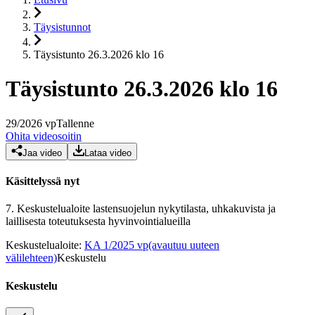
Täysistunnot
Täysistunto 26.3.2026 klo 16
Täysistunto 26.3.2026 klo 16
29
/
2026
vp
Tallenne
Ohita videosoitin
Jaa video
Lataa video
Käsittelyssä nyt
7.
Keskustelualoite lastensuojelun nykytilasta, uhkakuvista ja
laillisesta toteutuksesta hyvinvointialueilla
Keskustelualoite
:
KA 1/2025 vp
(avautuu uuteen
välilehteen)
Keskustelu
Keskustelu