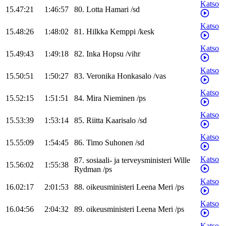
Katso
15.47:21
1:46:57
80
.
Lotta
Hamari
/
sd
Katso
15.48:26
1:48:02
81
.
Hilkka
Kemppi
/
kesk
Katso
15.49:43
1:49:18
82
.
Inka
Hopsu
/
vihr
Katso
15.50:51
1:50:27
83
.
Veronika
Honkasalo
/
vas
Katso
15.52:15
1:51:51
84
.
Mira
Nieminen
/
ps
Katso
15.53:39
1:53:14
85
.
Riitta
Kaarisalo
/
sd
Katso
15.55:09
1:54:45
86
.
Timo
Suhonen
/
sd
Katso
87
.
sosiaali- ja terveysministeri
Wille
15.56:02
1:55:38
Rydman
/
ps
Katso
16.02:17
2:01:53
88
.
oikeusministeri
Leena
Meri
/
ps
Katso
16.04:56
2:04:32
89
.
oikeusministeri
Leena
Meri
/
ps
Katso