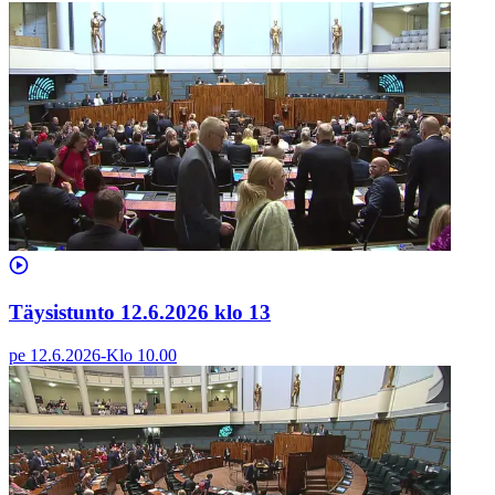
Täysistunto 12.6.2026 klo 13
pe 12.6.2026
-
Klo
10.00