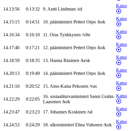
Katso
14.13:56
0:13:32
9
.
Antti
Lindtman
/
sd
Katso
14.15:15
0:14:51
10
.
pääministeri
Petteri
Orpo
/
kok
Katso
14.16:34
0:16:10
11
.
Oras
Tynkkynen
/
vihr
Katso
14.17:46
0:17:21
12
.
pääministeri
Petteri
Orpo
/
kok
Katso
14.18:59
0:18:35
13
.
Hanna
Räsänen
/
kesk
Katso
14.20:13
0:19:49
14
.
pääministeri
Petteri
Orpo
/
kok
Katso
14.21:16
0:20:52
15
.
Aino-Kaisa
Pekonen
/
vas
Katso
16
.
sosiaaliturvaministeri
Sanni
Grahn-
14.22:29
0:22:05
Laasonen
/
kok
Katso
14.23:47
0:23:23
17
.
Johannes
Koskinen
/
sd
Katso
14.24:53
0:24:29
18
.
ulkoministeri
Elina
Valtonen
/
kok