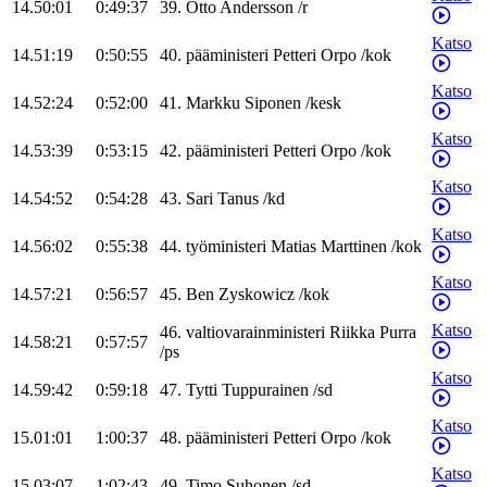
14.50:01
0:49:37
39
.
Otto
Andersson
/
r
Katso
14.51:19
0:50:55
40
.
pääministeri
Petteri
Orpo
/
kok
Katso
14.52:24
0:52:00
41
.
Markku
Siponen
/
kesk
Katso
14.53:39
0:53:15
42
.
pääministeri
Petteri
Orpo
/
kok
Katso
14.54:52
0:54:28
43
.
Sari
Tanus
/
kd
Katso
14.56:02
0:55:38
44
.
työministeri
Matias
Marttinen
/
kok
Katso
14.57:21
0:56:57
45
.
Ben
Zyskowicz
/
kok
Katso
46
.
valtiovarainministeri
Riikka
Purra
14.58:21
0:57:57
/
ps
Katso
14.59:42
0:59:18
47
.
Tytti
Tuppurainen
/
sd
Katso
15.01:01
1:00:37
48
.
pääministeri
Petteri
Orpo
/
kok
Katso
15.03:07
1:02:43
49
.
Timo
Suhonen
/
sd