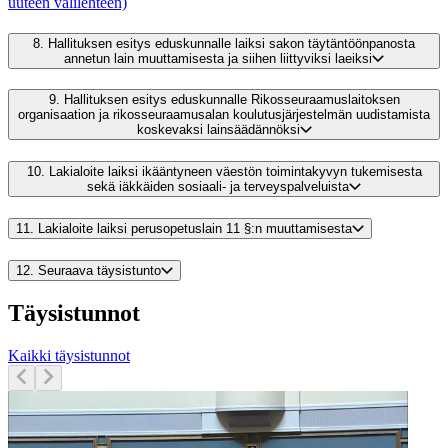
uuteen välilehteen)
8.
Hallituksen esitys eduskunnalle laiksi sakon täytäntöönpanosta
annetun lain muuttamisesta ja siihen liittyviksi laeiksi
9.
Hallituksen esitys eduskunnalle Rikosseuraamuslaitoksen
organisaation ja rikosseuraamusalan koulutusjärjestelmän uudistamista
koskevaksi lainsäädännöksi
10.
Lakialoite laiksi ikääntyneen väestön toimintakyvyn tukemisesta
sekä iäkkäiden sosiaali- ja terveyspalveluista
11.
Lakialoite laiksi perusopetuslain 11 §:n muuttamisesta
12.
Seuraava täysistunto
Täysistunnot
Kaikki täysistunnot