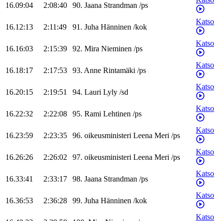
16.09:04
2:08:40
90
.
Jaana
Strandman
/
ps
Katso
16.12:13
2:11:49
91
.
Juha
Hänninen
/
kok
Katso
16.16:03
2:15:39
92
.
Mira
Nieminen
/
ps
Katso
16.18:17
2:17:53
93
.
Anne
Rintamäki
/
ps
Katso
16.20:15
2:19:51
94
.
Lauri
Lyly
/
sd
Katso
16.22:32
2:22:08
95
.
Rami
Lehtinen
/
ps
Katso
16.23:59
2:23:35
96
.
oikeusministeri
Leena
Meri
/
ps
Katso
16.26:26
2:26:02
97
.
oikeusministeri
Leena
Meri
/
ps
Katso
16.33:41
2:33:17
98
.
Jaana
Strandman
/
ps
Katso
16.36:53
2:36:28
99
.
Juha
Hänninen
/
kok
Katso