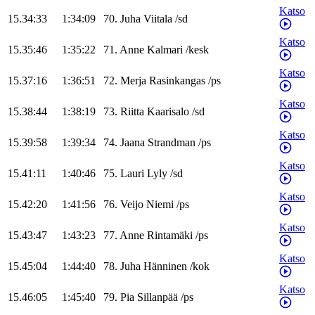
Katso
15.34:33
1:34:09
70
.
Juha
Viitala
/
sd
Katso
15.35:46
1:35:22
71
.
Anne
Kalmari
/
kesk
Katso
15.37:16
1:36:51
72
.
Merja
Rasinkangas
/
ps
Katso
15.38:44
1:38:19
73
.
Riitta
Kaarisalo
/
sd
Katso
15.39:58
1:39:34
74
.
Jaana
Strandman
/
ps
Katso
15.41:11
1:40:46
75
.
Lauri
Lyly
/
sd
Katso
15.42:20
1:41:56
76
.
Veijo
Niemi
/
ps
Katso
15.43:47
1:43:23
77
.
Anne
Rintamäki
/
ps
Katso
15.45:04
1:44:40
78
.
Juha
Hänninen
/
kok
Katso
15.46:05
1:45:40
79
.
Pia
Sillanpää
/
ps