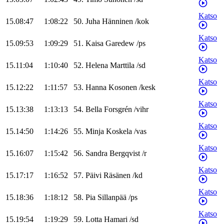
Katso
15.08:47
1:08:22
50
.
Juha
Hänninen
/
kok
Katso
15.09:53
1:09:29
51
.
Kaisa
Garedew
/
ps
Katso
15.11:04
1:10:40
52
.
Helena
Marttila
/
sd
Katso
15.12:22
1:11:57
53
.
Hanna
Kosonen
/
kesk
Katso
15.13:38
1:13:13
54
.
Bella
Forsgrén
/
vihr
Katso
15.14:50
1:14:26
55
.
Minja
Koskela
/
vas
Katso
15.16:07
1:15:42
56
.
Sandra
Bergqvist
/
r
Katso
15.17:17
1:16:52
57
.
Päivi
Räsänen
/
kd
Katso
15.18:36
1:18:12
58
.
Pia
Sillanpää
/
ps
Katso
15.19:54
1:19:29
59
.
Lotta
Hamari
/
sd