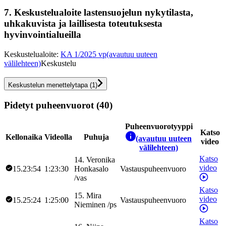
7.
Keskustelualoite lastensuojelun nykytilasta,
uhkakuvista ja laillisesta toteutuksesta
hyvinvointialueilla
Keskustelualoite
:
KA 1/2025 vp
(avautuu uuteen
välilehteen)
Keskustelu
Keskustelun menettelytapa
(
1
)
Pidetyt puheenvuorot (40)
Puheenvuorotyyppi
Katso
Kellonaika
Videolla
Puhuja
(avautuu uuteen
video
välilehteen)
Katso
14
.
Veronika
video
15.23:54
1:23:30
Honkasalo
Vastauspuheenvuoro
/
vas
Katso
15
.
Mira
video
15.25:24
1:25:00
Vastauspuheenvuoro
Nieminen
/
ps
Katso