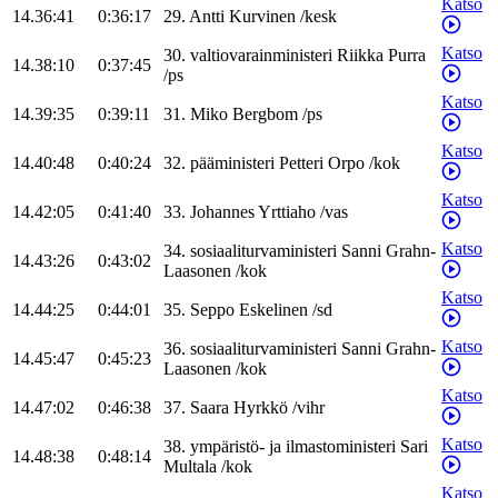
Katso
14.36:41
0:36:17
29
.
Antti
Kurvinen
/
kesk
Katso
30
.
valtiovarainministeri
Riikka
Purra
14.38:10
0:37:45
/
ps
Katso
14.39:35
0:39:11
31
.
Miko
Bergbom
/
ps
Katso
14.40:48
0:40:24
32
.
pääministeri
Petteri
Orpo
/
kok
Katso
14.42:05
0:41:40
33
.
Johannes
Yrttiaho
/
vas
Katso
34
.
sosiaaliturvaministeri
Sanni
Grahn-
14.43:26
0:43:02
Laasonen
/
kok
Katso
14.44:25
0:44:01
35
.
Seppo
Eskelinen
/
sd
Katso
36
.
sosiaaliturvaministeri
Sanni
Grahn-
14.45:47
0:45:23
Laasonen
/
kok
Katso
14.47:02
0:46:38
37
.
Saara
Hyrkkö
/
vihr
Katso
38
.
ympäristö- ja ilmastoministeri
Sari
14.48:38
0:48:14
Multala
/
kok
Katso