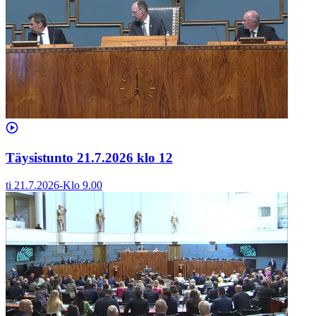
Täysistunto 21.7.2026 klo 12
ti 21.7.2026
-
Klo
9.00