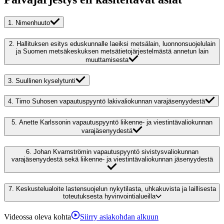
1.
Nimenhuuto
2.
Hallituksen esitys eduskunnalle laeiksi metsälain, luonnonsuojelulain
ja Suomen metsäkeskuksen metsätietojärjestelmästä annetun lain
muuttamisesta
3.
Suullinen kyselytunti
4.
Timo Suhosen vapautuspyyntö lakivaliokunnan varajäsenyydestä
5.
Anette Karlssonin vapautuspyyntö liikenne- ja viestintävaliokunnan
varajäsenyydestä
6.
Johan Kvarnströmin vapautuspyyntö sivistysvaliokunnan
varajäsenyydestä sekä liikenne- ja viestintävaliokunnan jäsenyydestä
7.
Keskustelualoite lastensuojelun nykytilasta, uhkakuvista ja laillisesta
toteutuksesta hyvinvointialueilla
Videossa oleva kohta
Siirry asiakohdan alkuun