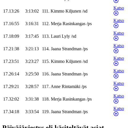
Katso
17.13:26
3:13:02
111
.
Kimmo
Kiljunen
/
sd
Katso
17.16:55
3:16:31
112
.
Merja
Rasinkangas
/
ps
Katso
17.18:09
3:17:45
113
.
Lauri
Lyly
/
sd
Katso
17.21:38
3:21:13
114
.
Jaana
Strandman
/
ps
Katso
17.23:51
3:23:27
115
.
Kimmo
Kiljunen
/
sd
Katso
17.26:14
3:25:50
116
.
Jaana
Strandman
/
ps
Katso
17.29:21
3:28:57
117
.
Anne
Rintamäki
/
ps
Katso
17.32:02
3:31:38
118
.
Merja
Rasinkangas
/
ps
Katso
17.34:18
3:33:54
119
.
Jaana
Strandman
/
ps
Päiväjärjestys eli käsiteltävät asiat