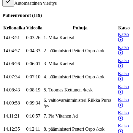
Automaattinen vieritys
Puheenvuorot
(
119
)
Kellonaika
Videolla
Puhuja
Katso
Katso
14.03:51
0:03:26
1
.
Mika
Kari
/
sd
Katso
14.04:57
0:04:33
2
.
pääministeri
Petteri
Orpo
/
kok
Katso
14.06:26
0:06:01
3
.
Mika
Kari
/
sd
Katso
14.07:34
0:07:10
4
.
pääministeri
Petteri
Orpo
/
kok
Katso
14.08:43
0:08:19
5
.
Tuomas
Kettunen
/
kesk
Katso
6
.
valtiovarainministeri
Riikka
Purra
14.09:58
0:09:34
/
ps
Katso
14.11:21
0:10:57
7
.
Pia
Viitanen
/
sd
Katso
14.12:35
0:12:11
8
.
pääministeri
Petteri
Orpo
/
kok