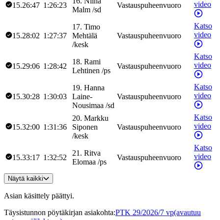
16
.
Niina
video
15.26:47
1:26:23
Vastauspuheenvuoro
Malm
/
sd
Katso
17
.
Timo
video
15.28:02
1:27:37
Mehtälä
Vastauspuheenvuoro
/
kesk
Katso
18
.
Rami
video
15.29:06
1:28:42
Vastauspuheenvuoro
Lehtinen
/
ps
Katso
19
.
Hanna
video
15.30:28
1:30:03
Laine-
Vastauspuheenvuoro
Nousimaa
/
sd
Katso
20
.
Markku
video
15.32:00
1:31:36
Siponen
Vastauspuheenvuoro
/
kesk
Katso
21
.
Ritva
video
15.33:17
1:32:52
Vastauspuheenvuoro
Elomaa
/
ps
Näytä kaikki
Asian käsittely päättyi.
Täysistunnon pöytäkirjan asiakohta
:
PTK 29/2026/7 vp
(avautuu