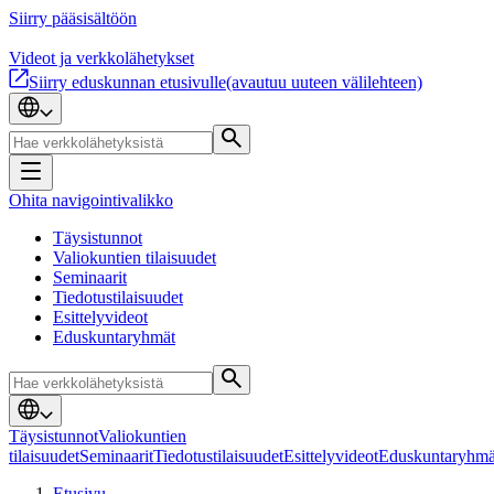
Siirry pääsisältöön
Videot ja verkkolähetykset
Siirry eduskunnan etusivulle
(avautuu uuteen välilehteen)
Ohita navigointivalikko
Täysistunnot
Valiokuntien tilaisuudet
Seminaarit
Tiedotustilaisuudet
Esittelyvideot
Eduskuntaryhmät
Täysistunnot
Valiokuntien
tilaisuudet
Seminaarit
Tiedotustilaisuudet
Esittelyvideot
Eduskuntaryhmä
Etusivu