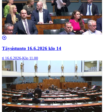
Täysistunto 16.6.2026 klo 14
ti 16.6.2026
-
Klo
11.00