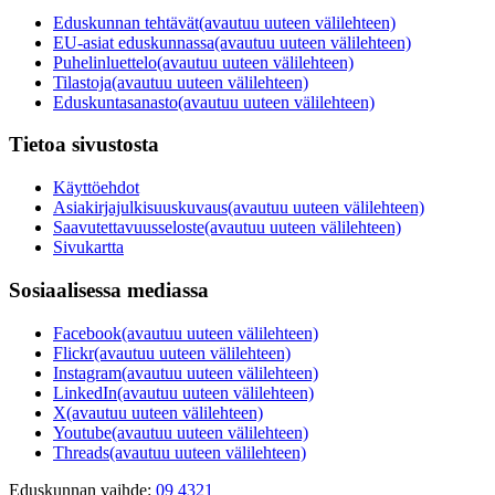
Eduskunnan tehtävät
(avautuu uuteen välilehteen)
EU-asiat eduskunnassa
(avautuu uuteen välilehteen)
Puhelinluettelo
(avautuu uuteen välilehteen)
Tilastoja
(avautuu uuteen välilehteen)
Eduskuntasanasto
(avautuu uuteen välilehteen)
Tietoa sivustosta
Käyttöehdot
Asiakirjajulkisuuskuvaus
(avautuu uuteen välilehteen)
Saavutettavuusseloste
(avautuu uuteen välilehteen)
Sivukartta
Sosiaalisessa mediassa
Facebook
(avautuu uuteen välilehteen)
Flickr
(avautuu uuteen välilehteen)
Instagram
(avautuu uuteen välilehteen)
LinkedIn
(avautuu uuteen välilehteen)
X
(avautuu uuteen välilehteen)
Youtube
(avautuu uuteen välilehteen)
Threads
(avautuu uuteen välilehteen)
Eduskunnan vaihde:
09 4321