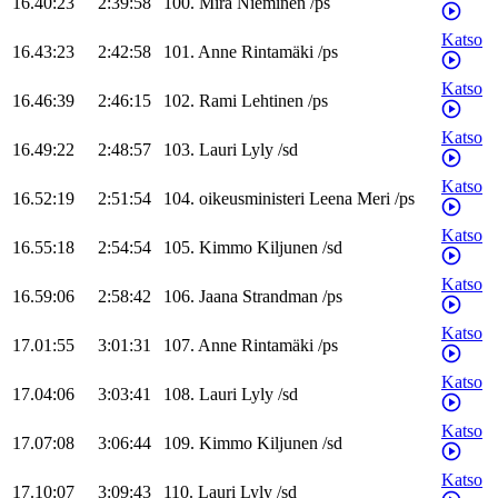
16.40:23
2:39:58
100
.
Mira
Nieminen
/
ps
Katso
16.43:23
2:42:58
101
.
Anne
Rintamäki
/
ps
Katso
16.46:39
2:46:15
102
.
Rami
Lehtinen
/
ps
Katso
16.49:22
2:48:57
103
.
Lauri
Lyly
/
sd
Katso
16.52:19
2:51:54
104
.
oikeusministeri
Leena
Meri
/
ps
Katso
16.55:18
2:54:54
105
.
Kimmo
Kiljunen
/
sd
Katso
16.59:06
2:58:42
106
.
Jaana
Strandman
/
ps
Katso
17.01:55
3:01:31
107
.
Anne
Rintamäki
/
ps
Katso
17.04:06
3:03:41
108
.
Lauri
Lyly
/
sd
Katso
17.07:08
3:06:44
109
.
Kimmo
Kiljunen
/
sd
Katso
17.10:07
3:09:43
110
.
Lauri
Lyly
/
sd