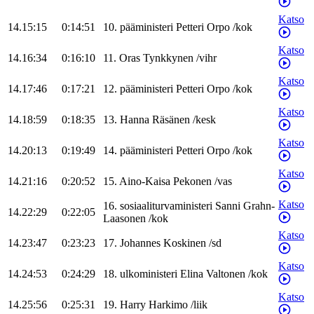
Katso
14.15:15
0:14:51
10
.
pääministeri
Petteri
Orpo
/
kok
Katso
14.16:34
0:16:10
11
.
Oras
Tynkkynen
/
vihr
Katso
14.17:46
0:17:21
12
.
pääministeri
Petteri
Orpo
/
kok
Katso
14.18:59
0:18:35
13
.
Hanna
Räsänen
/
kesk
Katso
14.20:13
0:19:49
14
.
pääministeri
Petteri
Orpo
/
kok
Katso
14.21:16
0:20:52
15
.
Aino-Kaisa
Pekonen
/
vas
Katso
16
.
sosiaaliturvaministeri
Sanni
Grahn-
14.22:29
0:22:05
Laasonen
/
kok
Katso
14.23:47
0:23:23
17
.
Johannes
Koskinen
/
sd
Katso
14.24:53
0:24:29
18
.
ulkoministeri
Elina
Valtonen
/
kok
Katso
14.25:56
0:25:31
19
.
Harry
Harkimo
/
liik