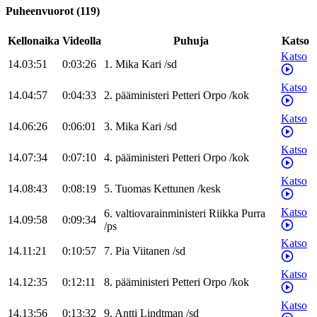
Puheenvuorot
(
119
)
Kellonaika
Videolla
Puhuja
Katso
Katso
14.03:51
0:03:26
1
.
Mika
Kari
/
sd
Katso
14.04:57
0:04:33
2
.
pääministeri
Petteri
Orpo
/
kok
Katso
14.06:26
0:06:01
3
.
Mika
Kari
/
sd
Katso
14.07:34
0:07:10
4
.
pääministeri
Petteri
Orpo
/
kok
Katso
14.08:43
0:08:19
5
.
Tuomas
Kettunen
/
kesk
Katso
6
.
valtiovarainministeri
Riikka
Purra
14.09:58
0:09:34
/
ps
Katso
14.11:21
0:10:57
7
.
Pia
Viitanen
/
sd
Katso
14.12:35
0:12:11
8
.
pääministeri
Petteri
Orpo
/
kok
Katso
14.13:56
0:13:32
9
.
Antti
Lindtman
/
sd