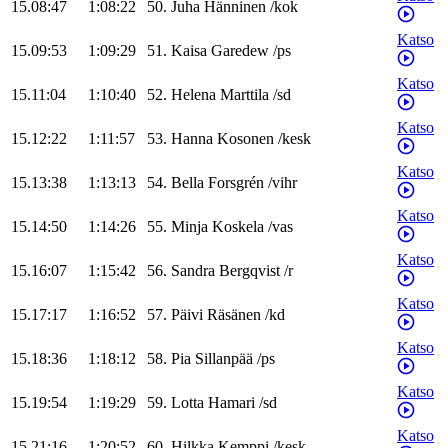
15.08:47
1:08:22
50
.
Juha
Hänninen
/
kok
Katso
15.09:53
1:09:29
51
.
Kaisa
Garedew
/
ps
Katso
15.11:04
1:10:40
52
.
Helena
Marttila
/
sd
Katso
15.12:22
1:11:57
53
.
Hanna
Kosonen
/
kesk
Katso
15.13:38
1:13:13
54
.
Bella
Forsgrén
/
vihr
Katso
15.14:50
1:14:26
55
.
Minja
Koskela
/
vas
Katso
15.16:07
1:15:42
56
.
Sandra
Bergqvist
/
r
Katso
15.17:17
1:16:52
57
.
Päivi
Räsänen
/
kd
Katso
15.18:36
1:18:12
58
.
Pia
Sillanpää
/
ps
Katso
15.19:54
1:19:29
59
.
Lotta
Hamari
/
sd
Katso
15.21:16
1:20:52
60
.
Hilkka
Kemppi
/
kesk