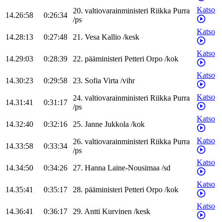
Katso
20
.
valtiovarainministeri
Riikka
Purra
14.26:58
0:26:34
/
ps
Katso
14.28:13
0:27:48
21
.
Vesa
Kallio
/
kesk
Katso
14.29:03
0:28:39
22
.
pääministeri
Petteri
Orpo
/
kok
Katso
14.30:23
0:29:58
23
.
Sofia
Virta
/
vihr
Katso
24
.
valtiovarainministeri
Riikka
Purra
14.31:41
0:31:17
/
ps
Katso
14.32:40
0:32:16
25
.
Janne
Jukkola
/
kok
Katso
26
.
valtiovarainministeri
Riikka
Purra
14.33:58
0:33:34
/
ps
Katso
14.34:50
0:34:26
27
.
Hanna
Laine-Nousimaa
/
sd
Katso
14.35:41
0:35:17
28
.
pääministeri
Petteri
Orpo
/
kok
Katso
14.36:41
0:36:17
29
.
Antti
Kurvinen
/
kesk