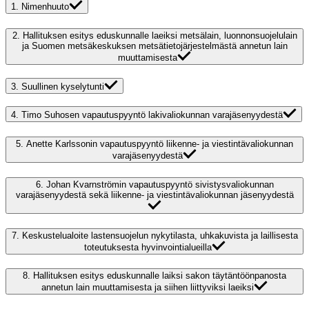
1.
Nimenhuuto
2.
Hallituksen esitys eduskunnalle laeiksi metsälain, luonnonsuojelulain
ja Suomen metsäkeskuksen metsätietojärjestelmästä annetun lain
muuttamisesta
3.
Suullinen kyselytunti
4.
Timo Suhosen vapautuspyyntö lakivaliokunnan varajäsenyydestä
5.
Anette Karlssonin vapautuspyyntö liikenne- ja viestintävaliokunnan
varajäsenyydestä
6.
Johan Kvarnströmin vapautuspyyntö sivistysvaliokunnan
varajäsenyydestä sekä liikenne- ja viestintävaliokunnan jäsenyydestä
7.
Keskustelualoite lastensuojelun nykytilasta, uhkakuvista ja laillisesta
toteutuksesta hyvinvointialueilla
8.
Hallituksen esitys eduskunnalle laiksi sakon täytäntöönpanosta
annetun lain muuttamisesta ja siihen liittyviksi laeiksi