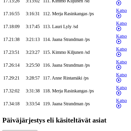
17.13:26
3:13:02
111
.
Kimmo
Kiljunen
/
sd
Katso
17.16:55
3:16:31
112
.
Merja
Rasinkangas
/
ps
Katso
17.18:09
3:17:45
113
.
Lauri
Lyly
/
sd
Katso
17.21:38
3:21:13
114
.
Jaana
Strandman
/
ps
Katso
17.23:51
3:23:27
115
.
Kimmo
Kiljunen
/
sd
Katso
17.26:14
3:25:50
116
.
Jaana
Strandman
/
ps
Katso
17.29:21
3:28:57
117
.
Anne
Rintamäki
/
ps
Katso
17.32:02
3:31:38
118
.
Merja
Rasinkangas
/
ps
Katso
17.34:18
3:33:54
119
.
Jaana
Strandman
/
ps
Päiväjärjestys eli käsiteltävät asiat