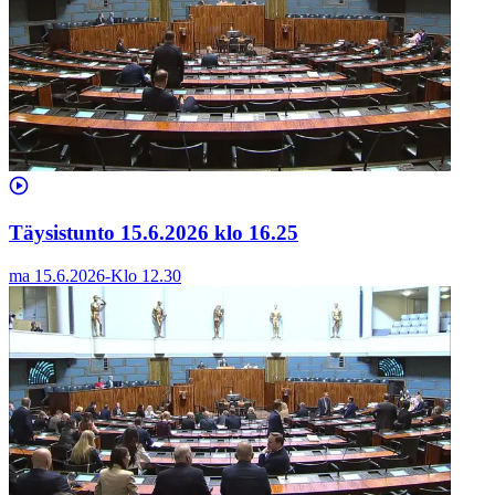
Täysistunto 15.6.2026 klo 16.25
ma 15.6.2026
-
Klo
12.30