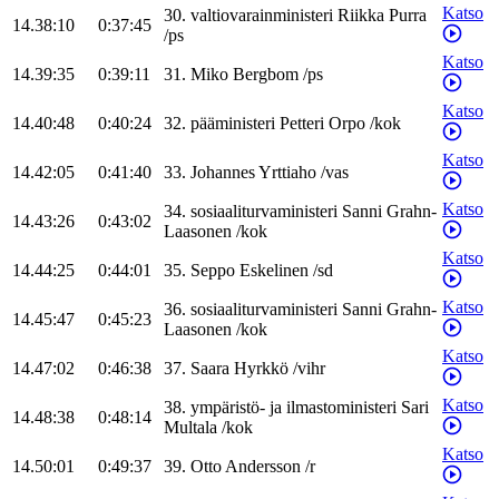
Katso
30
.
valtiovarainministeri
Riikka
Purra
14.38:10
0:37:45
/
ps
Katso
14.39:35
0:39:11
31
.
Miko
Bergbom
/
ps
Katso
14.40:48
0:40:24
32
.
pääministeri
Petteri
Orpo
/
kok
Katso
14.42:05
0:41:40
33
.
Johannes
Yrttiaho
/
vas
Katso
34
.
sosiaaliturvaministeri
Sanni
Grahn-
14.43:26
0:43:02
Laasonen
/
kok
Katso
14.44:25
0:44:01
35
.
Seppo
Eskelinen
/
sd
Katso
36
.
sosiaaliturvaministeri
Sanni
Grahn-
14.45:47
0:45:23
Laasonen
/
kok
Katso
14.47:02
0:46:38
37
.
Saara
Hyrkkö
/
vihr
Katso
38
.
ympäristö- ja ilmastoministeri
Sari
14.48:38
0:48:14
Multala
/
kok
Katso
14.50:01
0:49:37
39
.
Otto
Andersson
/
r