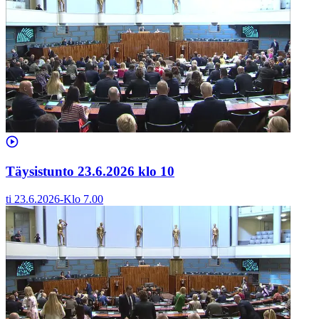
Täysistunto 23.6.2026 klo 10
ti 23.6.2026
-
Klo
7.00