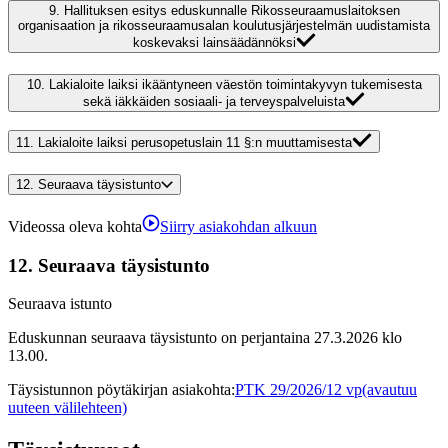
9.
Hallituksen esitys eduskunnalle Rikosseuraamuslaitoksen
organisaation ja rikosseuraamusalan koulutusjärjestelmän uudistamista
koskevaksi lainsäädännöksi
10.
Lakialoite laiksi ikääntyneen väestön toimintakyvyn tukemisesta
sekä iäkkäiden sosiaali- ja terveyspalveluista
11.
Lakialoite laiksi perusopetuslain 11 §:n muuttamisesta
12.
Seuraava täysistunto
Videossa oleva kohta
Siirry asiakohdan alkuun
12.
Seuraava täysistunto
Seuraava istunto
Eduskunnan seuraava täysistunto on perjantaina 27.3.2026 klo
13.00.
Täysistunnon pöytäkirjan asiakohta
:
PTK 29/2026/12 vp
(avautuu
uuteen välilehteen)