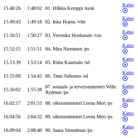
Katso
15.48:26
1:48:02
81
.
Hilkka
Kemppi
/
kesk
Katso
15.49:43
1:49:18
82
.
Inka
Hopsu
/
vihr
Katso
15.50:51
1:50:27
83
.
Veronika
Honkasalo
/
vas
Katso
15.52:15
1:51:51
84
.
Mira
Nieminen
/
ps
Katso
15.53:39
1:53:14
85
.
Riitta
Kaarisalo
/
sd
Katso
15.55:09
1:54:45
86
.
Timo
Suhonen
/
sd
Katso
87
.
sosiaali- ja terveysministeri
Wille
15.56:02
1:55:38
Rydman
/
ps
Katso
16.02:17
2:01:53
88
.
oikeusministeri
Leena
Meri
/
ps
Katso
16.04:56
2:04:32
89
.
oikeusministeri
Leena
Meri
/
ps
Katso
16.09:04
2:08:40
90
.
Jaana
Strandman
/
ps