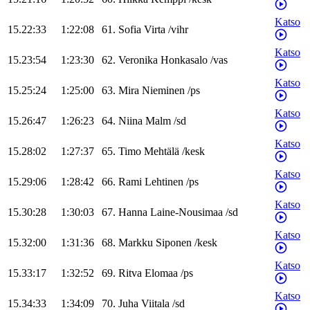
Katso
15.22:33
1:22:08
61
.
Sofia
Virta
/
vihr
Katso
15.23:54
1:23:30
62
.
Veronika
Honkasalo
/
vas
Katso
15.25:24
1:25:00
63
.
Mira
Nieminen
/
ps
Katso
15.26:47
1:26:23
64
.
Niina
Malm
/
sd
Katso
15.28:02
1:27:37
65
.
Timo
Mehtälä
/
kesk
Katso
15.29:06
1:28:42
66
.
Rami
Lehtinen
/
ps
Katso
15.30:28
1:30:03
67
.
Hanna
Laine-Nousimaa
/
sd
Katso
15.32:00
1:31:36
68
.
Markku
Siponen
/
kesk
Katso
15.33:17
1:32:52
69
.
Ritva
Elomaa
/
ps
Katso
15.34:33
1:34:09
70
.
Juha
Viitala
/
sd