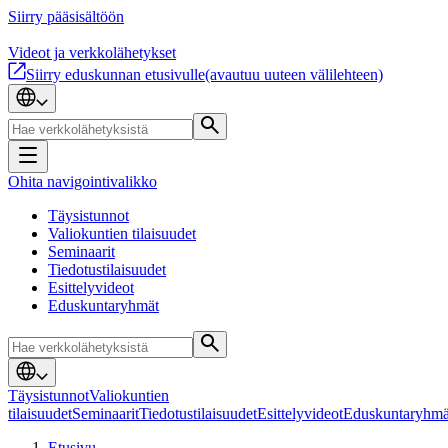
Siirry pääsisältöön
Videot ja verkkolähetykset
Siirry eduskunnan etusivulle
(avautuu uuteen välilehteen)
Ohita navigointivalikko
Täysistunnot
Valiokuntien tilaisuudet
Seminaarit
Tiedotustilaisuudet
Esittelyvideot
Eduskuntaryhmät
Täysistunnot
Valiokuntien
tilaisuudet
Seminaarit
Tiedotustilaisuudet
Esittelyvideot
Eduskuntaryhmä
Etusivu