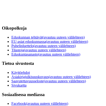
Oikopolkuja
Eduskunnan tehtävät
(avautuu uuteen välilehteen)
EU-asiat eduskunnassa
(avautuu uuteen välilehteen)
Puhelinluettelo
(avautuu uuteen välilehteen)
Tilastoja
(avautuu uuteen välilehteen)
Eduskuntasanasto
(avautuu uuteen välilehteen)
Tietoa sivustosta
Käyttöehdot
Asiakirjajulkisuuskuvaus
(avautuu uuteen välilehteen)
Saavutettavuusseloste
(avautuu uuteen välilehteen)
Sivukartta
Sosiaalisessa mediassa
Facebook
(avautuu uuteen välilehteen)