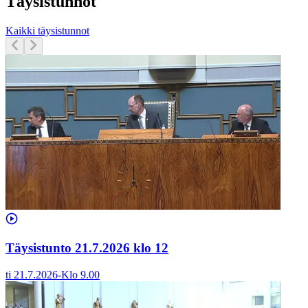
Täysistunnot
Kaikki täysistunnot
Täysistunto 21.7.2026 klo 12
ti 21.7.2026
-
Klo
9.00