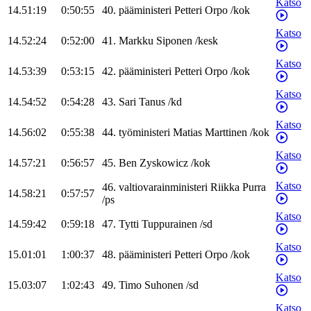
Katso
14.51:19
0:50:55
40
.
pääministeri
Petteri
Orpo
/
kok
Katso
14.52:24
0:52:00
41
.
Markku
Siponen
/
kesk
Katso
14.53:39
0:53:15
42
.
pääministeri
Petteri
Orpo
/
kok
Katso
14.54:52
0:54:28
43
.
Sari
Tanus
/
kd
Katso
14.56:02
0:55:38
44
.
työministeri
Matias
Marttinen
/
kok
Katso
14.57:21
0:56:57
45
.
Ben
Zyskowicz
/
kok
Katso
46
.
valtiovarainministeri
Riikka
Purra
14.58:21
0:57:57
/
ps
Katso
14.59:42
0:59:18
47
.
Tytti
Tuppurainen
/
sd
Katso
15.01:01
1:00:37
48
.
pääministeri
Petteri
Orpo
/
kok
Katso
15.03:07
1:02:43
49
.
Timo
Suhonen
/
sd
Katso