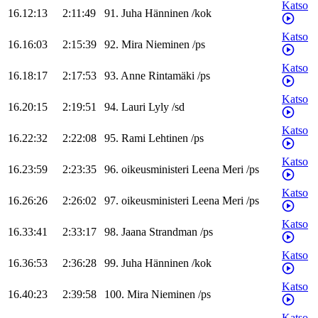
Katso
16.12:13
2:11:49
91
.
Juha
Hänninen
/
kok
Katso
16.16:03
2:15:39
92
.
Mira
Nieminen
/
ps
Katso
16.18:17
2:17:53
93
.
Anne
Rintamäki
/
ps
Katso
16.20:15
2:19:51
94
.
Lauri
Lyly
/
sd
Katso
16.22:32
2:22:08
95
.
Rami
Lehtinen
/
ps
Katso
16.23:59
2:23:35
96
.
oikeusministeri
Leena
Meri
/
ps
Katso
16.26:26
2:26:02
97
.
oikeusministeri
Leena
Meri
/
ps
Katso
16.33:41
2:33:17
98
.
Jaana
Strandman
/
ps
Katso
16.36:53
2:36:28
99
.
Juha
Hänninen
/
kok
Katso
16.40:23
2:39:58
100
.
Mira
Nieminen
/
ps
Katso