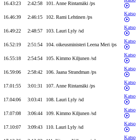
16.43:23
2:42:58
101
.
Anne
Rintamäki
/
ps
Katso
16.46:39
2:46:15
102
.
Rami
Lehtinen
/
ps
Katso
16.49:22
2:48:57
103
.
Lauri
Lyly
/
sd
Katso
16.52:19
2:51:54
104
.
oikeusministeri
Leena
Meri
/
ps
Katso
16.55:18
2:54:54
105
.
Kimmo
Kiljunen
/
sd
Katso
16.59:06
2:58:42
106
.
Jaana
Strandman
/
ps
Katso
17.01:55
3:01:31
107
.
Anne
Rintamäki
/
ps
Katso
17.04:06
3:03:41
108
.
Lauri
Lyly
/
sd
Katso
17.07:08
3:06:44
109
.
Kimmo
Kiljunen
/
sd
Katso
17.10:07
3:09:43
110
.
Lauri
Lyly
/
sd
Katso