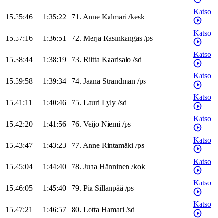
Katso
15.35:46
1:35:22
71
.
Anne
Kalmari
/
kesk
Katso
15.37:16
1:36:51
72
.
Merja
Rasinkangas
/
ps
Katso
15.38:44
1:38:19
73
.
Riitta
Kaarisalo
/
sd
Katso
15.39:58
1:39:34
74
.
Jaana
Strandman
/
ps
Katso
15.41:11
1:40:46
75
.
Lauri
Lyly
/
sd
Katso
15.42:20
1:41:56
76
.
Veijo
Niemi
/
ps
Katso
15.43:47
1:43:23
77
.
Anne
Rintamäki
/
ps
Katso
15.45:04
1:44:40
78
.
Juha
Hänninen
/
kok
Katso
15.46:05
1:45:40
79
.
Pia
Sillanpää
/
ps
Katso
15.47:21
1:46:57
80
.
Lotta
Hamari
/
sd