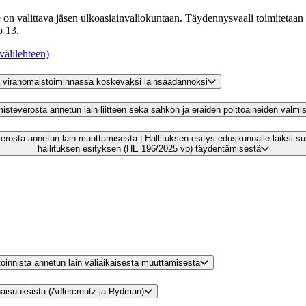
on valittava jäsen ulkoasiainvaliokuntaan. Täydennysvaali toimitetaan t
o 13.
välilehteen)
ta viranomaistoiminnassa koskevaksi lainsäädännöksi
isteverosta annetun lain liitteen sekä sähkön ja eräiden polttoaineiden valmi
i suurten konsernien vähimmäisverosta annetun lain muuttamisesta annetun
hallituksen esityksen (HE 196/2025 vp) täydentämisestä
stoinnista annetun lain väliaikaisesta muuttamisesta
naisuuksista (Adlercreutz ja Rydman)