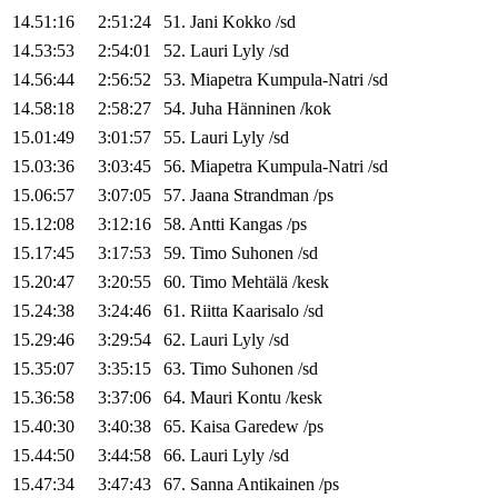
14.51:16
2:51:24
51
.
Jani
Kokko
/
sd
14.53:53
2:54:01
52
.
Lauri
Lyly
/
sd
14.56:44
2:56:52
53
.
Miapetra
Kumpula-Natri
/
sd
14.58:18
2:58:27
54
.
Juha
Hänninen
/
kok
15.01:49
3:01:57
55
.
Lauri
Lyly
/
sd
15.03:36
3:03:45
56
.
Miapetra
Kumpula-Natri
/
sd
15.06:57
3:07:05
57
.
Jaana
Strandman
/
ps
15.12:08
3:12:16
58
.
Antti
Kangas
/
ps
15.17:45
3:17:53
59
.
Timo
Suhonen
/
sd
15.20:47
3:20:55
60
.
Timo
Mehtälä
/
kesk
15.24:38
3:24:46
61
.
Riitta
Kaarisalo
/
sd
15.29:46
3:29:54
62
.
Lauri
Lyly
/
sd
15.35:07
3:35:15
63
.
Timo
Suhonen
/
sd
15.36:58
3:37:06
64
.
Mauri
Kontu
/
kesk
15.40:30
3:40:38
65
.
Kaisa
Garedew
/
ps
15.44:50
3:44:58
66
.
Lauri
Lyly
/
sd
15.47:34
3:47:43
67
.
Sanna
Antikainen
/
ps