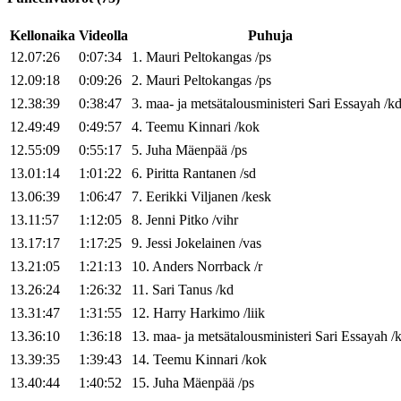
Kellonaika
Videolla
Puhuja
12.07:26
0:07:34
1
.
Mauri
Peltokangas
/
ps
12.09:18
0:09:26
2
.
Mauri
Peltokangas
/
ps
12.38:39
0:38:47
3
.
maa- ja metsätalousministeri
Sari
Essayah
/
k
12.49:49
0:49:57
4
.
Teemu
Kinnari
/
kok
12.55:09
0:55:17
5
.
Juha
Mäenpää
/
ps
13.01:14
1:01:22
6
.
Piritta
Rantanen
/
sd
13.06:39
1:06:47
7
.
Eerikki
Viljanen
/
kesk
13.11:57
1:12:05
8
.
Jenni
Pitko
/
vihr
13.17:17
1:17:25
9
.
Jessi
Jokelainen
/
vas
13.21:05
1:21:13
10
.
Anders
Norrback
/
r
13.26:24
1:26:32
11
.
Sari
Tanus
/
kd
13.31:47
1:31:55
12
.
Harry
Harkimo
/
liik
13.36:10
1:36:18
13
.
maa- ja metsätalousministeri
Sari
Essayah
/
13.39:35
1:39:43
14
.
Teemu
Kinnari
/
kok
13.40:44
1:40:52
15
.
Juha
Mäenpää
/
ps