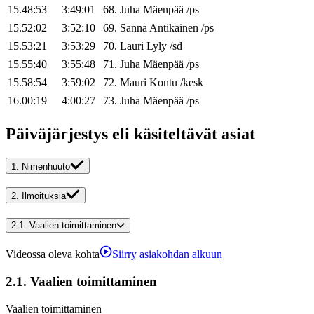
15.48:53
3:49:01
68
.
Juha
Mäenpää
/
ps
15.52:02
3:52:10
69
.
Sanna
Antikainen
/
ps
15.53:21
3:53:29
70
.
Lauri
Lyly
/
sd
15.55:40
3:55:48
71
.
Juha
Mäenpää
/
ps
15.58:54
3:59:02
72
.
Mauri
Kontu
/
kesk
16.00:19
4:00:27
73
.
Juha
Mäenpää
/
ps
Päiväjärjestys eli käsiteltävät asiat
1.
Nimenhuuto
2.
Ilmoituksia
2.1.
Vaalien toimittaminen
Videossa oleva kohta
Siirry asiakohdan alkuun
2.1.
Vaalien toimittaminen
Vaalien toimittaminen