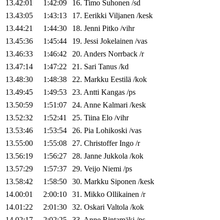
13.42:01
1:42:09
16
.
Timo
Suhonen
/
sd
13.43:05
1:43:13
17
.
Eerikki
Viljanen
/
kesk
13.44:21
1:44:30
18
.
Jenni
Pitko
/
vihr
13.45:36
1:45:44
19
.
Jessi
Jokelainen
/
vas
13.46:33
1:46:42
20
.
Anders
Norrback
/
r
13.47:14
1:47:22
21
.
Sari
Tanus
/
kd
13.48:30
1:48:38
22
.
Markku
Eestilä
/
kok
13.49:45
1:49:53
23
.
Antti
Kangas
/
ps
13.50:59
1:51:07
24
.
Anne
Kalmari
/
kesk
13.52:32
1:52:41
25
.
Tiina
Elo
/
vihr
13.53:46
1:53:54
26
.
Pia
Lohikoski
/
vas
13.55:00
1:55:08
27
.
Christoffer
Ingo
/
r
13.56:19
1:56:27
28
.
Janne
Jukkola
/
kok
13.57:29
1:57:37
29
.
Veijo
Niemi
/
ps
13.58:42
1:58:50
30
.
Markku
Siponen
/
kesk
14.00:01
2:00:10
31
.
Mikko
Ollikainen
/
r
14.01:22
2:01:30
32
.
Oskari
Valtola
/
kok
14.02:17
2:02:25
33
.
Anne
Rintamäki
/
ps