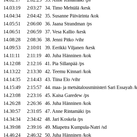
14.03:19
2:03:27
34
.
Timo
Mehtälä
/
kesk
14.04:34
2:04:42
35
.
Susanne
Päivärinta
/
kok
14.05:51
2:06:00
36
.
Jaana
Strandman
/
ps
14.06:51
2:06:59
37
.
Vesa
Kallio
/
kesk
14.08:28
2:08:36
38
.
Jenni
Pitko
/
vihr
14.09:53
2:10:01
39
.
Eerikki
Viljanen
/
kesk
14.11:11
2:11:19
40
.
Juha
Hänninen
/
kok
14.12:08
2:12:16
41
.
Pia
Sillanpää
/
ps
14.13:22
2:13:30
42
.
Teemu
Kinnari
/
kok
14.14:35
2:14:43
43
.
Tiina
Elo
/
vihr
14.15:49
2:15:57
44
.
maa- ja metsätalousministeri
Sari
Essayah
/
14.23:08
2:23:16
45
.
Kaisa
Garedew
/
ps
14.26:28
2:26:36
46
.
Juha
Hänninen
/
kok
14.30:57
2:31:05
47
.
Anne
Rintamäki
/
ps
14.34:34
2:34:42
48
.
Jari
Koskela
/
ps
14.39:08
2:39:16
49
.
Miapetra
Kumpula-Natri
/
sd
14.46:24
2:46:32
50
.
Juha
Hänninen
/
kok