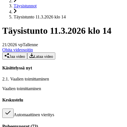
Täysistunnot
Täysistunto 11.3.2026 klo 14
Täysistunto 11.3.2026 klo 14
21
/
2026
vp
Tallenne
Ohita videosoitin
Jaa video
Lataa video
Käsittelyssä nyt
2.1.
Vaalien toimittaminen
Vaalien toimittaminen
Keskustelu
Automaattinen vieritys
Puheenvuorot
(
73
)