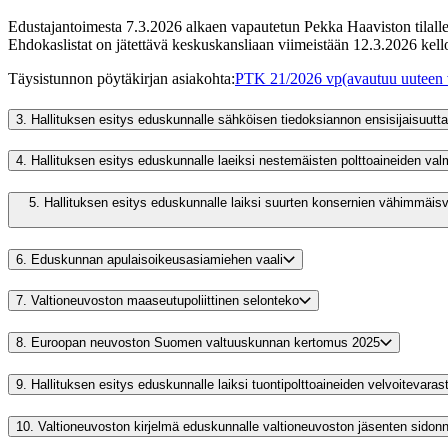
Edustajantoimesta 7.3.2026 alkaen vapautetun Pekka Haaviston tilalle 
Ehdokaslistat on jätettävä keskuskansliaan viimeistään 12.3.2026 kell
Täysistunnon pöytäkirjan asiakohta
:
PTK 21/2026 vp
(avautuu uuteen 
3.
Hallituksen esitys eduskunnalle sähköisen tiedoksiannon ensisijaisuut
4.
Hallituksen esitys eduskunnalle laeiksi nestemäisten polttoaineiden valm
5.
Hallituksen esitys eduskunnalle laiksi suurten konsernien vähimmäisverosta annetun lain muuttamisesta | Hallituksen esitys eduskunnalle laiks
6.
Eduskunnan apulaisoikeusasiamiehen vaali
7.
Valtioneuvoston maaseutupoliittinen selonteko
8.
Euroopan neuvoston Suomen valtuuskunnan kertomus 2025
9.
Hallituksen esitys eduskunnalle laiksi tuontipolttoaineiden velvoitevara
10.
Valtioneuvoston kirjelmä eduskunnalle valtioneuvoston jäsenten sidon