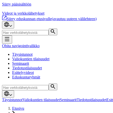
Siirry pääsisältöön
Videot ja verkkolähetykset
Siirry eduskunnan etusivulle
(avautuu uuteen välilehteen)
Ohita navigointivalikko
Täysistunnot
Valiokuntien tilaisuudet
Seminaarit
Tiedotustilaisuudet
Esittelyvideot
Eduskuntaryhmät
Täysistunnot
Valiokuntien tilaisuudet
Seminaarit
Tiedotustilaisuudet
Esit
Etusivu