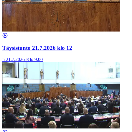
Täysistunto 21.7.2026 klo 12
ti 21.7.2026
-
Klo
9.00