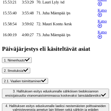
15.53:21
3:53:29
70
.
Lauri
Lyly
/
sd
Katso
15.55:40
3:55:48
71
.
Juha
Mäenpää
/
ps
Katso
15.58:54
3:59:02
72
.
Mauri
Kontu
/
kesk
Katso
16.00:19
4:00:27
73
.
Juha
Mäenpää
/
ps
Päiväjärjestys eli käsiteltävät asiat
1.
Nimenhuuto
2.
Ilmoituksia
2.1.
Vaalien toimittaminen
3.
Hallituksen esitys eduskunnalle sähköisen tiedoksiannon
ensisijaisuutta viranomaistoiminnassa koskevaksi lainsäädännöksi
4.
Hallituksen esitys eduskunnalle laeiksi nestemäisten polttoaineiden
valmisteverosta annetun lain liitteen sekä sähkön ja eräiden