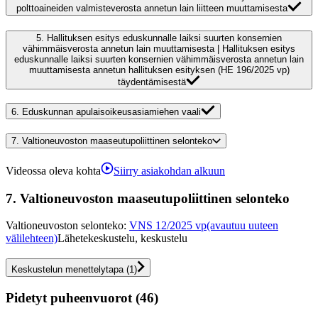
polttoaineiden valmisteverosta annetun lain liitteen muuttamisesta
5.
Hallituksen esitys eduskunnalle laiksi suurten konsernien
vähimmäisverosta annetun lain muuttamisesta | Hallituksen esitys
eduskunnalle laiksi suurten konsernien vähimmäisverosta annetun lain
muuttamisesta annetun hallituksen esityksen (HE 196/2025 vp)
täydentämisestä
6.
Eduskunnan apulaisoikeusasiamiehen vaali
7.
Valtioneuvoston maaseutupoliittinen selonteko
Videossa oleva kohta
Siirry asiakohdan alkuun
7.
Valtioneuvoston maaseutupoliittinen selonteko
Valtioneuvoston selonteko
:
VNS 12/2025 vp
(avautuu uuteen
välilehteen)
Lähetekeskustelu, keskustelu
Keskustelun menettelytapa
(
1
)
Pidetyt puheenvuorot (46)