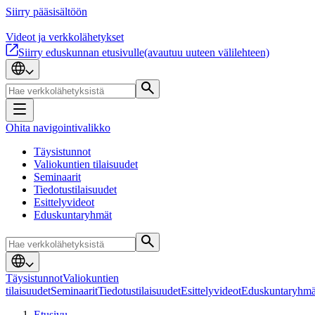
Siirry pääsisältöön
Videot ja verkkolähetykset
Siirry eduskunnan etusivulle
(avautuu uuteen välilehteen)
Ohita navigointivalikko
Täysistunnot
Valiokuntien tilaisuudet
Seminaarit
Tiedotustilaisuudet
Esittelyvideot
Eduskuntaryhmät
Täysistunnot
Valiokuntien
tilaisuudet
Seminaarit
Tiedotustilaisuudet
Esittelyvideot
Eduskuntaryhmä
Etusivu