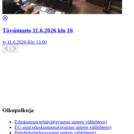
Täysistunto 11.6.2026 klo 16
to 11.6.2026
-
Klo
13.00
Oikopolkuja
Eduskunnan tehtävät
(avautuu uuteen välilehteen)
EU-asiat eduskunnassa
(avautuu uuteen välilehteen)
Puhelinluettelo
(avautuu uuteen välilehteen)