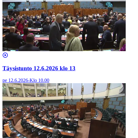
Täysistunto 12.6.2026 klo 13
pe 12.6.2026
-
Klo
10.00