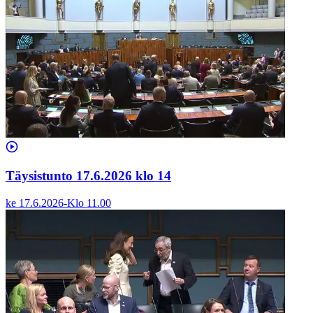
Täysistunto 17.6.2026 klo 14
ke 17.6.2026
-
Klo
11.00