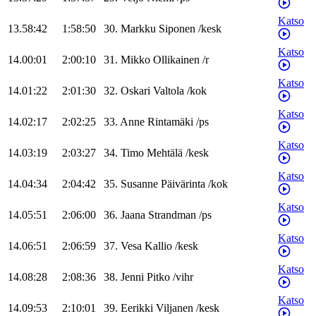
Katso
13.58:42
1:58:50
30
.
Markku
Siponen
/
kesk
Katso
14.00:01
2:00:10
31
.
Mikko
Ollikainen
/
r
Katso
14.01:22
2:01:30
32
.
Oskari
Valtola
/
kok
Katso
14.02:17
2:02:25
33
.
Anne
Rintamäki
/
ps
Katso
14.03:19
2:03:27
34
.
Timo
Mehtälä
/
kesk
Katso
14.04:34
2:04:42
35
.
Susanne
Päivärinta
/
kok
Katso
14.05:51
2:06:00
36
.
Jaana
Strandman
/
ps
Katso
14.06:51
2:06:59
37
.
Vesa
Kallio
/
kesk
Katso
14.08:28
2:08:36
38
.
Jenni
Pitko
/
vihr
Katso
14.09:53
2:10:01
39
.
Eerikki
Viljanen
/
kesk