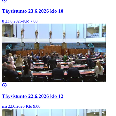
Täysistunto 23.6.2026 klo 10
ti 23.6.2026
-
Klo
7.00
Täysistunto 22.6.2026 klo 12
ma 22.6.2026
-
Klo
9.00