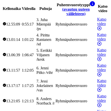
Puheenvuorotyyppi
Katso
Kellonaika
Videolla
Puhuja
(avautuu uuteen
video
välilehteen)
Katso
3
.
Juha
video
12.55:09
0:55:17
Mäenpää
Ryhmäpuheenvuoro
/
ps
Katso
4
.
Piritta
video
13.01:14
1:01:22
Rantanen
Ryhmäpuheenvuoro
/
sd
Katso
5
.
Eerikki
video
13.06:39
1:06:47
Viljanen
Ryhmäpuheenvuoro
/
kesk
Katso
6
.
Jenni
video
13.11:57
1:12:05
Ryhmäpuheenvuoro
Pitko
/
vihr
Katso
7
.
Jessi
video
13.17:17
1:17:25
Jokelainen
Ryhmäpuheenvuoro
/
vas
Katso
8
.
Anders
video
13.21:05
1:21:13
Ryhmäpuheenvuoro
Norrback
/
r