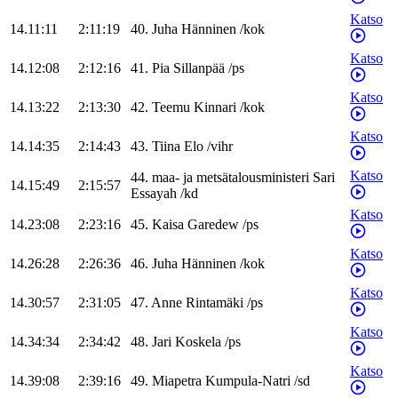
Katso
14.11:11
2:11:19
40
.
Juha
Hänninen
/
kok
Katso
14.12:08
2:12:16
41
.
Pia
Sillanpää
/
ps
Katso
14.13:22
2:13:30
42
.
Teemu
Kinnari
/
kok
Katso
14.14:35
2:14:43
43
.
Tiina
Elo
/
vihr
Katso
44
.
maa- ja metsätalousministeri
Sari
14.15:49
2:15:57
Essayah
/
kd
Katso
14.23:08
2:23:16
45
.
Kaisa
Garedew
/
ps
Katso
14.26:28
2:26:36
46
.
Juha
Hänninen
/
kok
Katso
14.30:57
2:31:05
47
.
Anne
Rintamäki
/
ps
Katso
14.34:34
2:34:42
48
.
Jari
Koskela
/
ps
Katso
14.39:08
2:39:16
49
.
Miapetra
Kumpula-Natri
/
sd