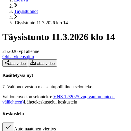
Täysistunnot
Täysistunto 11.3.2026 klo 14
Täysistunto 11.3.2026 klo 14
21
/
2026
vp
Tallenne
Ohita videosoitin
Jaa video
Lataa video
Käsittelyssä nyt
7.
Valtioneuvoston maaseutupoliittinen selonteko
Valtioneuvoston selonteko
:
VNS 12/2025 vp
(avautuu uuteen
välilehteen)
Lähetekeskustelu, keskustelu
Keskustelu
Automaattinen vieritys