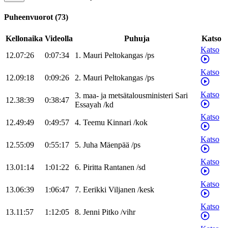
Puheenvuorot
(
73
)
Kellonaika
Videolla
Puhuja
Katso
Katso
12.07:26
0:07:34
1
.
Mauri
Peltokangas
/
ps
Katso
12.09:18
0:09:26
2
.
Mauri
Peltokangas
/
ps
Katso
3
.
maa- ja metsätalousministeri
Sari
12.38:39
0:38:47
Essayah
/
kd
Katso
12.49:49
0:49:57
4
.
Teemu
Kinnari
/
kok
Katso
12.55:09
0:55:17
5
.
Juha
Mäenpää
/
ps
Katso
13.01:14
1:01:22
6
.
Piritta
Rantanen
/
sd
Katso
13.06:39
1:06:47
7
.
Eerikki
Viljanen
/
kesk
Katso
13.11:57
1:12:05
8
.
Jenni
Pitko
/
vihr