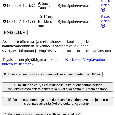
Katso
9
.
Sari
video
13.26:24
1:26:32
Ryhmäpuheenvuoro
Tanus
/
kd
Katso
10
.
Harry
video
13.31:47
1:31:55
Harkimo
Ryhmäpuheenvuoro
/
liik
Näytä kaikki
Asia lähetettiin maa- ja metsätalousvaliokuntaan, jolle
hallintovaliokunnan, liikenne- ja viestintävaliokunnan,
sivistysvaliokunnan ja ympäristövaliokunnan on annettava lausunto.
Täysistunnon pöytäkirjan asiakohta
:
PTK 21/2026/7 vp
(avautuu
uuteen välilehteen)
8.
Euroopan neuvoston Suomen valtuuskunnan kertomus 2025
9.
Hallituksen esitys eduskunnalle laiksi tuontipolttoaineiden
velvoitevarastoinnista annetun lain väliaikaisesta muuttamisesta
10.
Valtioneuvoston kirjelmä eduskunnalle valtioneuvoston jäsenten
sidonnaisuuksista (Adlercreutz ja Rydman)
7.
Valtioneuvoston maaseutupoliittinen selonteko