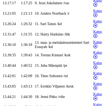
Katso
13.17:17
1:17:25
9
.
Jessi
Jokelainen
/
vas
Katso
13.21:05
1:21:13
10
.
Anders
Norrback
/
r
Katso
13.26:24
1:26:32
11
.
Sari
Tanus
/
kd
Katso
13.31:47
1:31:55
12
.
Harry
Harkimo
/
liik
Katso
13
.
maa- ja metsätalousministeri
Sari
13.36:10
1:36:18
Essayah
/
kd
Katso
13.39:35
1:39:43
14
.
Teemu
Kinnari
/
kok
Katso
13.40:44
1:40:52
15
.
Juha
Mäenpää
/
ps
Katso
13.42:01
1:42:09
16
.
Timo
Suhonen
/
sd
Katso
13.43:05
1:43:13
17
.
Eerikki
Viljanen
/
kesk
Katso
13.44:21
1:44:30
18
.
Jenni
Pitko
/
vihr
Katso