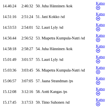
Katso
14.46:24
2:46:32
50
.
Juha
Hänninen
/
kok
Katso
14.51:16
2:51:24
51
.
Jani
Kokko
/
sd
Katso
14.53:53
2:54:01
52
.
Lauri
Lyly
/
sd
Katso
14.56:44
2:56:52
53
.
Miapetra
Kumpula-Natri
/
sd
Katso
14.58:18
2:58:27
54
.
Juha
Hänninen
/
kok
Katso
15.01:49
3:01:57
55
.
Lauri
Lyly
/
sd
Katso
15.03:36
3:03:45
56
.
Miapetra
Kumpula-Natri
/
sd
Katso
15.06:57
3:07:05
57
.
Jaana
Strandman
/
ps
Katso
15.12:08
3:12:16
58
.
Antti
Kangas
/
ps
Katso
15.17:45
3:17:53
59
.
Timo
Suhonen
/
sd