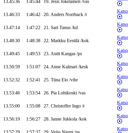
13.45:36
1:45:44
19
.
Jessi
Jokelainen
/
vas
Katso
13.46:33
1:46:42
20
.
Anders
Norrback
/
r
Katso
13.47:14
1:47:22
21
.
Sari
Tanus
/
kd
Katso
13.48:30
1:48:38
22
.
Markku
Eestilä
/
kok
Katso
13.49:45
1:49:53
23
.
Antti
Kangas
/
ps
Katso
13.50:59
1:51:07
24
.
Anne
Kalmari
/
kesk
Katso
13.52:32
1:52:41
25
.
Tiina
Elo
/
vihr
Katso
13.53:46
1:53:54
26
.
Pia
Lohikoski
/
vas
Katso
13.55:00
1:55:08
27
.
Christoffer
Ingo
/
r
Katso
13.56:19
1:56:27
28
.
Janne
Jukkola
/
kok
Katso
13.57:29
1:57:37
29
.
Veijo
Niemi
/
ps