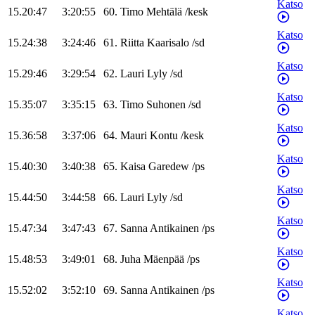
Katso
15.20:47
3:20:55
60
.
Timo
Mehtälä
/
kesk
Katso
15.24:38
3:24:46
61
.
Riitta
Kaarisalo
/
sd
Katso
15.29:46
3:29:54
62
.
Lauri
Lyly
/
sd
Katso
15.35:07
3:35:15
63
.
Timo
Suhonen
/
sd
Katso
15.36:58
3:37:06
64
.
Mauri
Kontu
/
kesk
Katso
15.40:30
3:40:38
65
.
Kaisa
Garedew
/
ps
Katso
15.44:50
3:44:58
66
.
Lauri
Lyly
/
sd
Katso
15.47:34
3:47:43
67
.
Sanna
Antikainen
/
ps
Katso
15.48:53
3:49:01
68
.
Juha
Mäenpää
/
ps
Katso
15.52:02
3:52:10
69
.
Sanna
Antikainen
/
ps
Katso