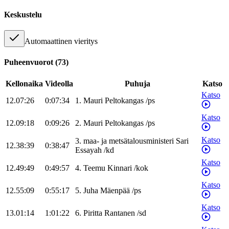
Keskustelu
Automaattinen vieritys
Puheenvuorot
(
73
)
Kellonaika
Videolla
Puhuja
Katso
Katso
12.07:26
0:07:34
1
.
Mauri
Peltokangas
/
ps
Katso
12.09:18
0:09:26
2
.
Mauri
Peltokangas
/
ps
Katso
3
.
maa- ja metsätalousministeri
Sari
12.38:39
0:38:47
Essayah
/
kd
Katso
12.49:49
0:49:57
4
.
Teemu
Kinnari
/
kok
Katso
12.55:09
0:55:17
5
.
Juha
Mäenpää
/
ps
Katso
13.01:14
1:01:22
6
.
Piritta
Rantanen
/
sd