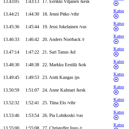
13.43:05
1:43:13
17
.
Eerikki
Viljanen
/
kesk
Katso
13.44:21
1:44:30
18
.
Jenni
Pitko
/
vihr
Katso
13.45:36
1:45:44
19
.
Jessi
Jokelainen
/
vas
Katso
13.46:33
1:46:42
20
.
Anders
Norrback
/
r
Katso
13.47:14
1:47:22
21
.
Sari
Tanus
/
kd
Katso
13.48:30
1:48:38
22
.
Markku
Eestilä
/
kok
Katso
13.49:45
1:49:53
23
.
Antti
Kangas
/
ps
Katso
13.50:59
1:51:07
24
.
Anne
Kalmari
/
kesk
Katso
13.52:32
1:52:41
25
.
Tiina
Elo
/
vihr
Katso
13.53:46
1:53:54
26
.
Pia
Lohikoski
/
vas
Katso
13.55:00
1:55:08
27
.
Christoffer
Ingo
/
r