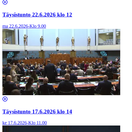
Täysistunto 22.6.2026 klo 12
ma 22.6.2026
-
Klo
9.00
Täysistunto 17.6.2026 klo 14
ke 17.6.2026
-
Klo
11.00