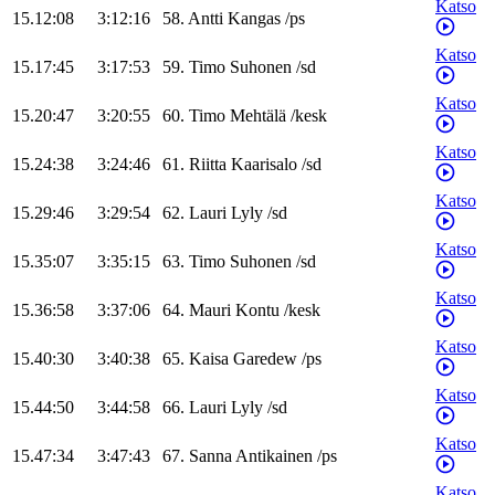
Katso
15.12:08
3:12:16
58
.
Antti
Kangas
/
ps
Katso
15.17:45
3:17:53
59
.
Timo
Suhonen
/
sd
Katso
15.20:47
3:20:55
60
.
Timo
Mehtälä
/
kesk
Katso
15.24:38
3:24:46
61
.
Riitta
Kaarisalo
/
sd
Katso
15.29:46
3:29:54
62
.
Lauri
Lyly
/
sd
Katso
15.35:07
3:35:15
63
.
Timo
Suhonen
/
sd
Katso
15.36:58
3:37:06
64
.
Mauri
Kontu
/
kesk
Katso
15.40:30
3:40:38
65
.
Kaisa
Garedew
/
ps
Katso
15.44:50
3:44:58
66
.
Lauri
Lyly
/
sd
Katso
15.47:34
3:47:43
67
.
Sanna
Antikainen
/
ps
Katso