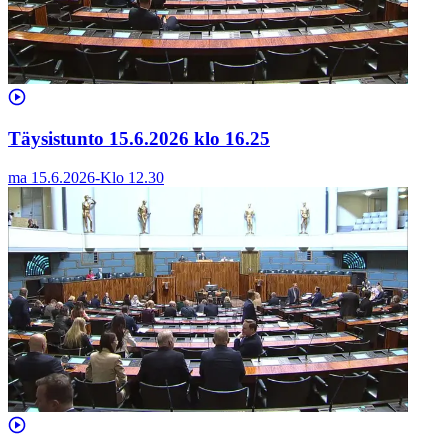
Täysistunto 15.6.2026 klo 16.25
ma 15.6.2026
-
Klo
12.30