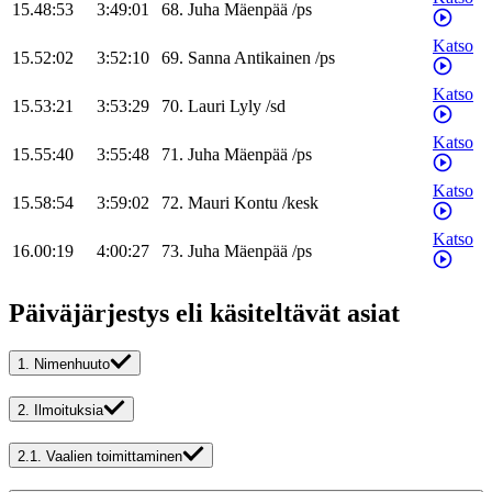
15.48:53
3:49:01
68
.
Juha
Mäenpää
/
ps
Katso
15.52:02
3:52:10
69
.
Sanna
Antikainen
/
ps
Katso
15.53:21
3:53:29
70
.
Lauri
Lyly
/
sd
Katso
15.55:40
3:55:48
71
.
Juha
Mäenpää
/
ps
Katso
15.58:54
3:59:02
72
.
Mauri
Kontu
/
kesk
Katso
16.00:19
4:00:27
73
.
Juha
Mäenpää
/
ps
Päiväjärjestys eli käsiteltävät asiat
1.
Nimenhuuto
2.
Ilmoituksia
2.1.
Vaalien toimittaminen