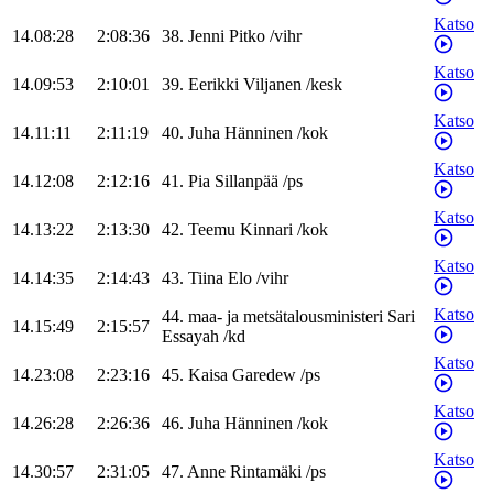
Katso
14.08:28
2:08:36
38
.
Jenni
Pitko
/
vihr
Katso
14.09:53
2:10:01
39
.
Eerikki
Viljanen
/
kesk
Katso
14.11:11
2:11:19
40
.
Juha
Hänninen
/
kok
Katso
14.12:08
2:12:16
41
.
Pia
Sillanpää
/
ps
Katso
14.13:22
2:13:30
42
.
Teemu
Kinnari
/
kok
Katso
14.14:35
2:14:43
43
.
Tiina
Elo
/
vihr
Katso
44
.
maa- ja metsätalousministeri
Sari
14.15:49
2:15:57
Essayah
/
kd
Katso
14.23:08
2:23:16
45
.
Kaisa
Garedew
/
ps
Katso
14.26:28
2:26:36
46
.
Juha
Hänninen
/
kok
Katso
14.30:57
2:31:05
47
.
Anne
Rintamäki
/
ps