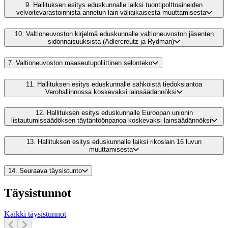
9.
Hallituksen esitys eduskunnalle laiksi tuontipolttoaineiden
velvoitevarastoinnista annetun lain väliaikaisesta muuttamisesta
10.
Valtioneuvoston kirjelmä eduskunnalle valtioneuvoston jäsenten
sidonnaisuuksista (Adlercreutz ja Rydman)
7.
Valtioneuvoston maaseutupoliittinen selonteko
11.
Hallituksen esitys eduskunnalle sähköistä tiedoksiantoa
Verohallinnossa koskevaksi lainsäädännöksi
12.
Hallituksen esitys eduskunnalle Euroopan unionin
listautumissäädöksen täytäntöönpanoa koskevaksi lainsäädännöksi
13.
Hallituksen esitys eduskunnalle laiksi rikoslain 16 luvun
muuttamisesta
14.
Seuraava täysistunto
Täysistunnot
Kaikki täysistunnot