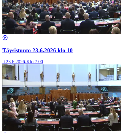
Täysistunto 23.6.2026 klo 10
ti 23.6.2026
-
Klo
7.00