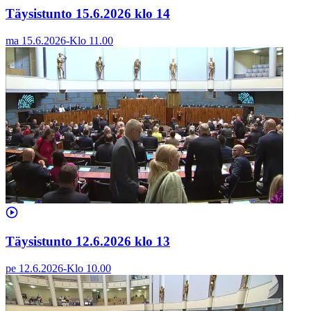
Täysistunto 15.6.2026 klo 14
ma 15.6.2026
-
Klo
11.00
Täysistunto 12.6.2026 klo 13
pe 12.6.2026
-
Klo
10.00