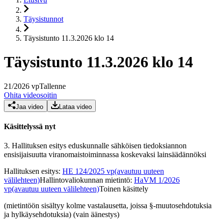
Täysistunnot
Täysistunto 11.3.2026 klo 14
Täysistunto 11.3.2026 klo 14
21
/
2026
vp
Tallenne
Ohita videosoitin
Jaa video
Lataa video
Käsittelyssä nyt
3.
Hallituksen esitys eduskunnalle sähköisen tiedoksiannon
ensisijaisuutta viranomaistoiminnassa koskevaksi lainsäädännöksi
Hallituksen esitys
:
HE 124/2025 vp
(avautuu uuteen
välilehteen)
Hallintovaliokunnan mietintö
:
HaVM 1/2026
vp
(avautuu uuteen välilehteen)
Toinen käsittely
(mietintöön sisältyy kolme vastalausetta, joissa §-muutosehdotuksia
ja hylkäysehdotuksia) (vain äänestys)