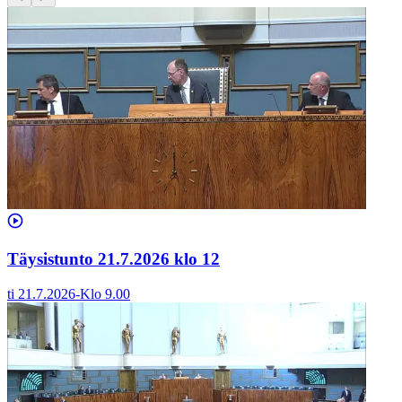
Täysistunto 21.7.2026 klo 12
ti 21.7.2026
-
Klo
9.00