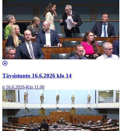
Täysistunto 16.6.2026 klo 14
ti 16.6.2026
-
Klo
11.00