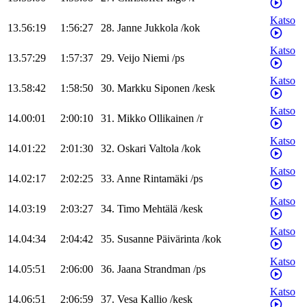
Katso
13.56:19
1:56:27
28
.
Janne
Jukkola
/
kok
Katso
13.57:29
1:57:37
29
.
Veijo
Niemi
/
ps
Katso
13.58:42
1:58:50
30
.
Markku
Siponen
/
kesk
Katso
14.00:01
2:00:10
31
.
Mikko
Ollikainen
/
r
Katso
14.01:22
2:01:30
32
.
Oskari
Valtola
/
kok
Katso
14.02:17
2:02:25
33
.
Anne
Rintamäki
/
ps
Katso
14.03:19
2:03:27
34
.
Timo
Mehtälä
/
kesk
Katso
14.04:34
2:04:42
35
.
Susanne
Päivärinta
/
kok
Katso
14.05:51
2:06:00
36
.
Jaana
Strandman
/
ps
Katso
14.06:51
2:06:59
37
.
Vesa
Kallio
/
kesk