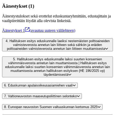
Äänestykset
(
1
)
Äänestystulokset sekä erottelut eduskuntaryhmittäin, edustajittain ja
vaalipiireittäin löydät alla olevista linkeistä.
Äänestykset
1
(avautuu uuteen välilehteen)
4.
Hallituksen esitys eduskunnalle laeiksi nestemäisten polttoaineiden
valmisteverosta annetun lain liitteen sekä sähkön ja eräiden
polttoaineiden valmisteverosta annetun lain liitteen muuttamisesta
5.
Hallituksen esitys eduskunnalle laiksi suurten konsernien
vähimmäisverosta annetun lain muuttamisesta | Hallituksen esitys
eduskunnalle laiksi suurten konsernien vähimmäisverosta annetun lain
muuttamisesta annetun hallituksen esityksen (HE 196/2025 vp)
täydentämisestä
6.
Eduskunnan apulaisoikeusasiamiehen vaali
7.
Valtioneuvoston maaseutupoliittinen selonteko
8.
Euroopan neuvoston Suomen valtuuskunnan kertomus 2025