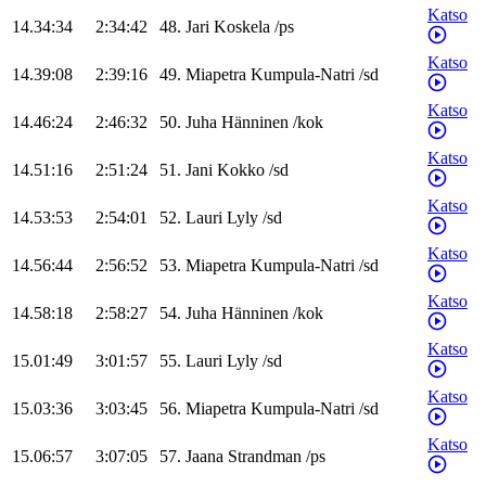
Katso
14.34:34
2:34:42
48
.
Jari
Koskela
/
ps
Katso
14.39:08
2:39:16
49
.
Miapetra
Kumpula-Natri
/
sd
Katso
14.46:24
2:46:32
50
.
Juha
Hänninen
/
kok
Katso
14.51:16
2:51:24
51
.
Jani
Kokko
/
sd
Katso
14.53:53
2:54:01
52
.
Lauri
Lyly
/
sd
Katso
14.56:44
2:56:52
53
.
Miapetra
Kumpula-Natri
/
sd
Katso
14.58:18
2:58:27
54
.
Juha
Hänninen
/
kok
Katso
15.01:49
3:01:57
55
.
Lauri
Lyly
/
sd
Katso
15.03:36
3:03:45
56
.
Miapetra
Kumpula-Natri
/
sd
Katso
15.06:57
3:07:05
57
.
Jaana
Strandman
/
ps