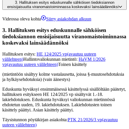
3.
Hallituksen esitys eduskunnalle sähköisen tiedoksiannon
ensisijaisuutta viranomaistoiminnassa koskevaksi lainsäädännöksi
Videossa oleva kohta
Siirry asiakohdan alkuun
3.
Hallituksen esitys eduskunnalle sähköisen
tiedoksiannon ensisijaisuutta viranomaistoiminnassa
koskevaksi lainsäädännöksi
Hallituksen esitys
:
HE 124/2025 vp
(avautuu uuteen
välilehteen)
Hallintovaliokunnan mietintö
:
HaVM 1/2026
vp
(avautuu uuteen välilehteen)
Toinen käsittely
(mietintöön sisältyy kolme vastalausetta, joissa §-muutosehdotuksia
ja hylkäysehdotuksia) (vain äänestys)
Eduskunta hyväksyi ensimmäisessä käsittelyssä sisällöltään päätetyt,
hallituksen esitykseen HE 124/2025 vp sisältyvät 1.-18.
lakiehdotuksen. Eduskunta hyväksyi valiokunnan mietinnössä
ehdotetun uuden, 19. lakiehdotuksen. Lakiehdotusten toinen
käsittely päättyi. Asian käsittely päättyi.
Täysistunnon pöytäkirjan asiakohta
:
PTK 21/2026/3 vp
(avautuu
uuteen välilehteen)