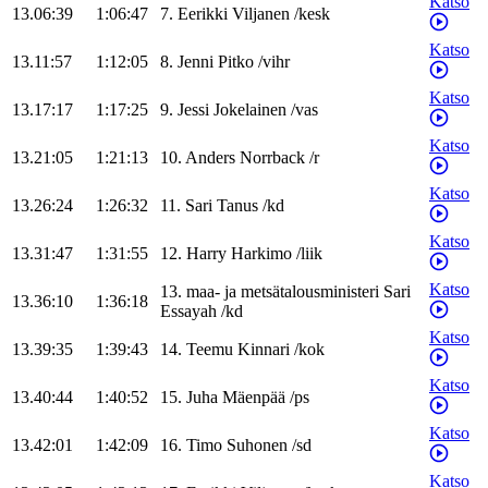
Katso
13.06:39
1:06:47
7
.
Eerikki
Viljanen
/
kesk
Katso
13.11:57
1:12:05
8
.
Jenni
Pitko
/
vihr
Katso
13.17:17
1:17:25
9
.
Jessi
Jokelainen
/
vas
Katso
13.21:05
1:21:13
10
.
Anders
Norrback
/
r
Katso
13.26:24
1:26:32
11
.
Sari
Tanus
/
kd
Katso
13.31:47
1:31:55
12
.
Harry
Harkimo
/
liik
Katso
13
.
maa- ja metsätalousministeri
Sari
13.36:10
1:36:18
Essayah
/
kd
Katso
13.39:35
1:39:43
14
.
Teemu
Kinnari
/
kok
Katso
13.40:44
1:40:52
15
.
Juha
Mäenpää
/
ps
Katso
13.42:01
1:42:09
16
.
Timo
Suhonen
/
sd
Katso