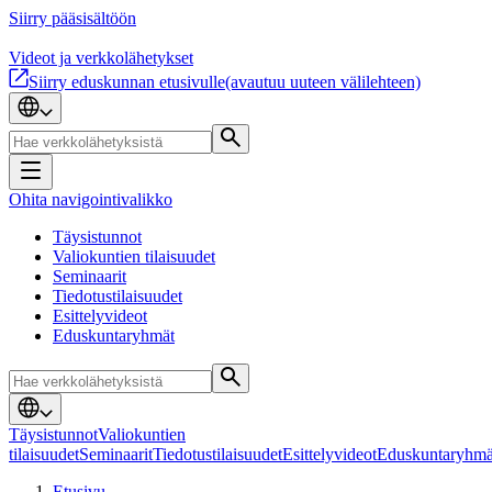
Siirry pääsisältöön
Videot ja verkkolähetykset
Siirry eduskunnan etusivulle
(avautuu uuteen välilehteen)
Ohita navigointivalikko
Täysistunnot
Valiokuntien tilaisuudet
Seminaarit
Tiedotustilaisuudet
Esittelyvideot
Eduskuntaryhmät
Täysistunnot
Valiokuntien
tilaisuudet
Seminaarit
Tiedotustilaisuudet
Esittelyvideot
Eduskuntaryhmä
Etusivu