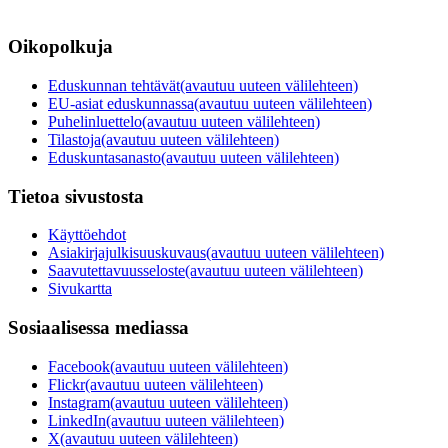
Oikopolkuja
Eduskunnan tehtävät
(avautuu uuteen välilehteen)
EU-asiat eduskunnassa
(avautuu uuteen välilehteen)
Puhelinluettelo
(avautuu uuteen välilehteen)
Tilastoja
(avautuu uuteen välilehteen)
Eduskuntasanasto
(avautuu uuteen välilehteen)
Tietoa sivustosta
Käyttöehdot
Asiakirjajulkisuuskuvaus
(avautuu uuteen välilehteen)
Saavutettavuusseloste
(avautuu uuteen välilehteen)
Sivukartta
Sosiaalisessa mediassa
Facebook
(avautuu uuteen välilehteen)
Flickr
(avautuu uuteen välilehteen)
Instagram
(avautuu uuteen välilehteen)
LinkedIn
(avautuu uuteen välilehteen)
X
(avautuu uuteen välilehteen)