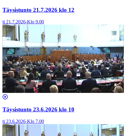
Täysistunto 21.7.2026 klo 12
ti 21.7.2026
-
Klo
9.00
Täysistunto 23.6.2026 klo 10
ti 23.6.2026
-
Klo
7.00