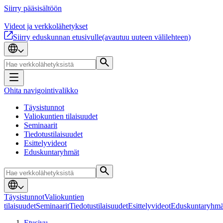
Siirry pääsisältöön
Videot ja verkkolähetykset
Siirry eduskunnan etusivulle
(avautuu uuteen välilehteen)
Ohita navigointivalikko
Täysistunnot
Valiokuntien tilaisuudet
Seminaarit
Tiedotustilaisuudet
Esittelyvideot
Eduskuntaryhmät
Täysistunnot
Valiokuntien
tilaisuudet
Seminaarit
Tiedotustilaisuudet
Esittelyvideot
Eduskuntaryhmä
Etusivu