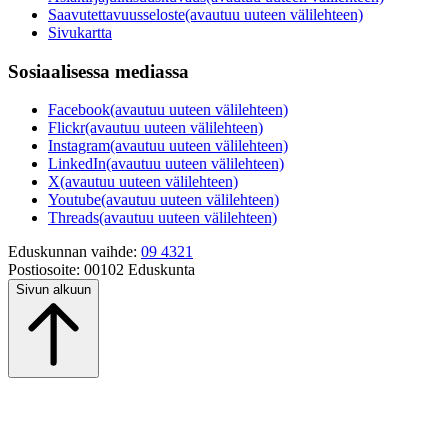
Saavutettavuusseloste
(avautuu uuteen välilehteen)
Sivukartta
Sosiaalisessa mediassa
Facebook
(avautuu uuteen välilehteen)
Flickr
(avautuu uuteen välilehteen)
Instagram
(avautuu uuteen välilehteen)
LinkedIn
(avautuu uuteen välilehteen)
X
(avautuu uuteen välilehteen)
Youtube
(avautuu uuteen välilehteen)
Threads
(avautuu uuteen välilehteen)
Eduskunnan vaihde:
09 4321
Postiosoite:
00102 Eduskunta
Sivun alkuun