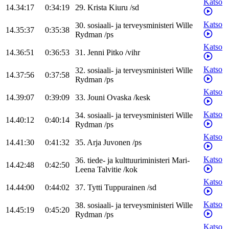
Katso
14.34:17
0:34:19
29
.
Krista
Kiuru
/
sd
Katso
30
.
sosiaali- ja terveysministeri
Wille
14.35:37
0:35:38
Rydman
/
ps
Katso
14.36:51
0:36:53
31
.
Jenni
Pitko
/
vihr
Katso
32
.
sosiaali- ja terveysministeri
Wille
14.37:56
0:37:58
Rydman
/
ps
Katso
14.39:07
0:39:09
33
.
Jouni
Ovaska
/
kesk
Katso
34
.
sosiaali- ja terveysministeri
Wille
14.40:12
0:40:14
Rydman
/
ps
Katso
14.41:30
0:41:32
35
.
Arja
Juvonen
/
ps
Katso
36
.
tiede- ja kulttuuriministeri
Mari-
14.42:48
0:42:50
Leena
Talvitie
/
kok
Katso
14.44:00
0:44:02
37
.
Tytti
Tuppurainen
/
sd
Katso
38
.
sosiaali- ja terveysministeri
Wille
14.45:19
0:45:20
Rydman
/
ps
Katso