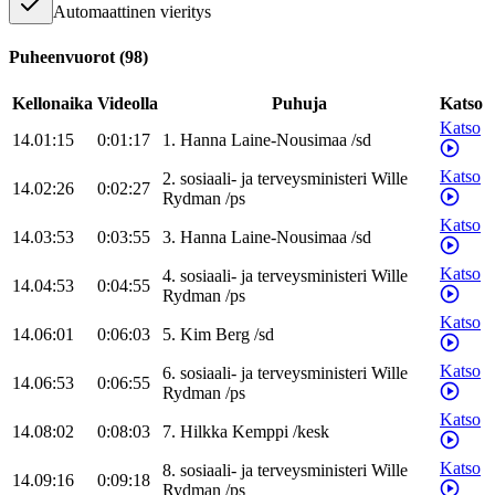
Automaattinen vieritys
Puheenvuorot
(
98
)
Kellonaika
Videolla
Puhuja
Katso
Katso
14.01:15
0:01:17
1
.
Hanna
Laine-Nousimaa
/
sd
Katso
2
.
sosiaali- ja terveysministeri
Wille
14.02:26
0:02:27
Rydman
/
ps
Katso
14.03:53
0:03:55
3
.
Hanna
Laine-Nousimaa
/
sd
Katso
4
.
sosiaali- ja terveysministeri
Wille
14.04:53
0:04:55
Rydman
/
ps
Katso
14.06:01
0:06:03
5
.
Kim
Berg
/
sd
Katso
6
.
sosiaali- ja terveysministeri
Wille
14.06:53
0:06:55
Rydman
/
ps
Katso
14.08:02
0:08:03
7
.
Hilkka
Kemppi
/
kesk
Katso
8
.
sosiaali- ja terveysministeri
Wille
14.09:16
0:09:18
Rydman
/
ps