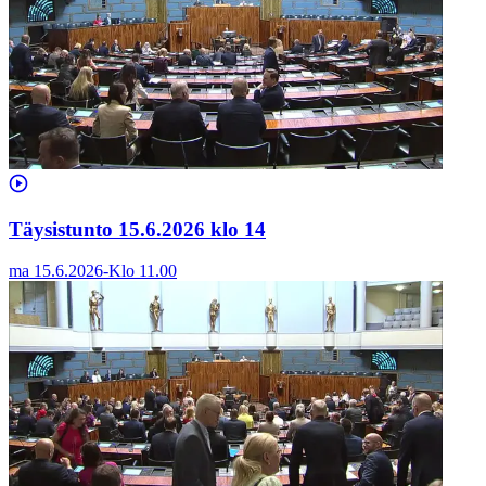
Täysistunto 15.6.2026 klo 14
ma 15.6.2026
-
Klo
11.00