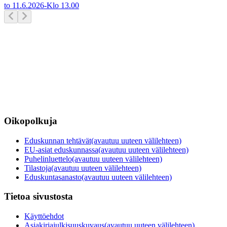
to 11.6.2026
-
Klo
13.00
Oikopolkuja
Eduskunnan tehtävät
(avautuu uuteen välilehteen)
EU-asiat eduskunnassa
(avautuu uuteen välilehteen)
Puhelinluettelo
(avautuu uuteen välilehteen)
Tilastoja
(avautuu uuteen välilehteen)
Eduskuntasanasto
(avautuu uuteen välilehteen)
Tietoa sivustosta
Käyttöehdot
Asiakirjajulkisuuskuvaus
(avautuu uuteen välilehteen)