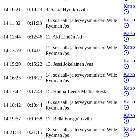
Katso
14.10:21
0:10:23
9
.
Saara
Hyrkkö
/
vihr
Katso
10
.
sosiaali- ja terveysministeri
Wille
14.11:32
0:11:33
Rydman
/
ps
Katso
14.12:44
0:12:46
11
.
Aki
Lindén
/
sd
Katso
12
.
sosiaali- ja terveysministeri
Wille
14.13:59
0:14:01
Rydman
/
ps
Katso
14.15:20
0:15:22
13
.
Jessi
Jokelainen
/
vas
Katso
14
.
sosiaali- ja terveysministeri
Wille
14.16:25
0:16:27
Rydman
/
ps
Katso
14.17:42
0:17:43
15
.
Hanna-Leena
Mattila
/
kesk
Katso
16
.
sosiaali- ja terveysministeri
Wille
14.18:42
0:18:44
Rydman
/
ps
Katso
14.19:57
0:19:58
17
.
Bella
Forsgrén
/
vihr
Katso
18
.
sosiaali- ja terveysministeri
Wille
14.21:13
0:21:15
Rydman
/
ps