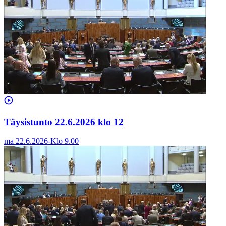
Täysistunto 22.6.2026 klo 12
ma 22.6.2026
-
Klo
9.00