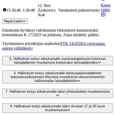
Katso
12
.
Ben
video
15.36:46
1:36:48
Zyskowicz
Varsinainen puheenvuoro
/
kok
Näytä kaikki
Eduskunta hyväksyi valiokunnan ehdotuksen kannanotoksi
kertomuksen K 17/2025 vp johdosta. Asian käsittely päättyi.
Täysistunnon pöytäkirjan asiakohta
:
PTK 14/2026/4 vp
(avautuu
uuteen välilehteen)
5.
Hallituksen esitys eduskunnalle nuorisorangaistusta koskevan
lainsäädännön muuttamista koskevaksi lainsäädännöksi
6.
Hallituksen esitys eduskunnalle tietosuojalainsäädännön
kokonaisuudistukseen liittyvistä muutoksista oikeusministeriön
hallinnonalan lainsäädäntöön
7.
Hallituksen esitys eduskunnalle laiksi yhteisaluelain muuttamisesta
8.
Hallituksen esitys eduskunnalle laiksi rikoslain 17 ja 20 luvun
muuttamisesta