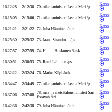
Katso
16.12:28
2:12:30
70
.
oikeusministeri
Leena
Meri
/
ps
Katso
16.15:05
2:15:06
71
.
oikeusministeri
Leena
Meri
/
ps
Katso
16.21:21
2:21:22
72
.
Juha
Hänninen
/
kok
Katso
16.25:30
2:25:32
73
.
Jaana
Strandman
/
ps
Katso
16.27:57
2:27:59
74
.
Hannu
Hoskonen
/
kesk
Katso
16.30:51
2:30:53
75
.
Rami
Lehtinen
/
ps
Katso
16.32:22
2:32:24
76
.
Marko
Kilpi
/
kok
Katso
16.34:47
2:34:49
77
.
oikeusministeri
Leena
Meri
/
ps
Katso
78
.
maa- ja metsätalousministeri
Sari
16.37:06
2:37:08
Essayah
/
kd
Katso
16.42:36
2:42:38
79
.
Juha
Hänninen
/
kok