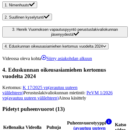
1.
Nimenhuuto
2.
Suullinen kyselytunti
3.
Henrik Vuornoksen vapautuspyyntö perustuslakivaliokunnan
jäsenyydestä
4.
Eduskunnan oikeusasiamiehen kertomus vuodelta 2024
Videossa oleva kohta
Siirry asiakohdan alkuun
4.
Eduskunnan oikeusasiamiehen kertomus
vuodelta 2024
Kertomus
:
K 17/2025 vp
(avautuu uuteen
välilehteen)
Perustuslakivaliokunnan mietintö
:
PeVM 1/2026
vp
(avautuu uuteen välilehteen)
Ainoa käsittely
Pidetyt puheenvuorot (13)
Puheenvuorotyyppi
Katso
Kellonaika
Videolla
Puhuja
(avautuu uuteen
video