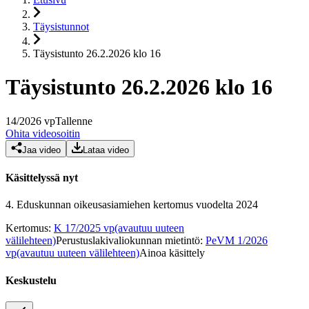
Täysistunnot
Täysistunto 26.2.2026 klo 16
Täysistunto 26.2.2026 klo 16
14
/
2026
vp
Tallenne
Ohita videosoitin
Jaa video
Lataa video
Käsittelyssä nyt
4.
Eduskunnan oikeusasiamiehen kertomus vuodelta 2024
Kertomus
:
K 17/2025 vp
(avautuu uuteen
välilehteen)
Perustuslakivaliokunnan mietintö
:
PeVM 1/2026
vp
(avautuu uuteen välilehteen)
Ainoa käsittely
Keskustelu