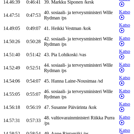
14.46:39
0:46:41
39
.
Markku
Siponen
/
kesk
Katso
40
.
sosiaali- ja terveysministeri
Wille
14.47:51
0:47:53
Rydman
/
ps
Katso
14.49:05
0:49:07
41
.
Heikki
Vestman
/
kok
Katso
42
.
sosiaali- ja terveysministeri
Wille
14.50:26
0:50:28
Rydman
/
ps
Katso
14.51:40
0:51:42
43
.
Pia
Lohikoski
/
vas
Katso
44
.
sosiaali- ja terveysministeri
Wille
14.52:49
0:52:51
Rydman
/
ps
Katso
14.54:06
0:54:07
45
.
Hanna
Laine-Nousimaa
/
sd
Katso
46
.
sosiaali- ja terveysministeri
Wille
14.55:05
0:55:07
Rydman
/
ps
Katso
14.56:18
0:56:19
47
.
Susanne
Päivärinta
/
kok
Katso
48
.
valtiovarainministeri
Riikka
Purra
14.57:31
0:57:33
/
ps
Katso
14.58:52
0:58:54
49
.
Anne
Rintamäki
/
ps