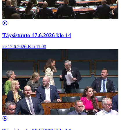
Täysistunto 17.6.2026 klo 14
ke 17.6.2026
-
Klo
11.00