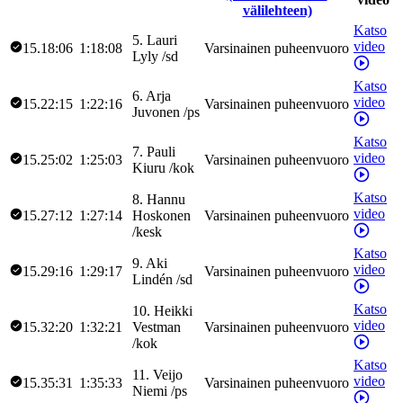
välilehteen)
Katso
5
.
Lauri
video
15.18:06
1:18:08
Varsinainen puheenvuoro
Lyly
/
sd
Katso
6
.
Arja
video
15.22:15
1:22:16
Varsinainen puheenvuoro
Juvonen
/
ps
Katso
7
.
Pauli
video
15.25:02
1:25:03
Varsinainen puheenvuoro
Kiuru
/
kok
Katso
8
.
Hannu
video
15.27:12
1:27:14
Hoskonen
Varsinainen puheenvuoro
/
kesk
Katso
9
.
Aki
video
15.29:16
1:29:17
Varsinainen puheenvuoro
Lindén
/
sd
Katso
10
.
Heikki
video
15.32:20
1:32:21
Vestman
Varsinainen puheenvuoro
/
kok
Katso
11
.
Veijo
video
15.35:31
1:35:33
Varsinainen puheenvuoro
Niemi
/
ps