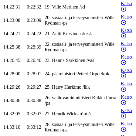
Katso
14.22:31
0:22:32
19
.
Ville
Merinen
/
sd
Katso
20
.
sosiaali- ja terveysministeri
Wille
14.23:08
0:23:09
Rydman
/
ps
Katso
14.24:21
0:24:22
21
.
Antti
Kurvinen
/
kesk
Katso
22
.
sosiaali- ja terveysministeri
Wille
14.25:38
0:25:39
Rydman
/
ps
Katso
14.26:45
0:26:46
23
.
Hanna
Sarkkinen
/
vas
Katso
14.28:00
0:28:01
24
.
pääministeri
Petteri
Orpo
/
kok
Katso
14.29:26
0:29:27
25
.
Harry
Harkimo
/
liik
Katso
26
.
valtiovarainministeri
Riikka
Purra
14.30:36
0:30:38
/
ps
Katso
14.32:05
0:32:07
27
.
Henrik
Wickström
/
r
Katso
28
.
sosiaali- ja terveysministeri
Wille
14.33:10
0:33:12
Rydman
/
ps