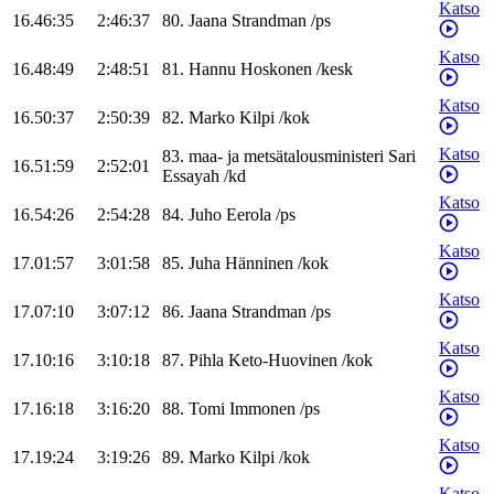
Katso
16.46:35
2:46:37
80
.
Jaana
Strandman
/
ps
Katso
16.48:49
2:48:51
81
.
Hannu
Hoskonen
/
kesk
Katso
16.50:37
2:50:39
82
.
Marko
Kilpi
/
kok
Katso
83
.
maa- ja metsätalousministeri
Sari
16.51:59
2:52:01
Essayah
/
kd
Katso
16.54:26
2:54:28
84
.
Juho
Eerola
/
ps
Katso
17.01:57
3:01:58
85
.
Juha
Hänninen
/
kok
Katso
17.07:10
3:07:12
86
.
Jaana
Strandman
/
ps
Katso
17.10:16
3:10:18
87
.
Pihla
Keto-Huovinen
/
kok
Katso
17.16:18
3:16:20
88
.
Tomi
Immonen
/
ps
Katso
17.19:24
3:19:26
89
.
Marko
Kilpi
/
kok
Katso