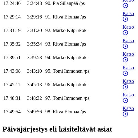
17.24:46
3:24:48
90
.
Pia
Sillanpää
/
ps
Katso
17.29:14
3:29:16
91
.
Ritva
Elomaa
/
ps
Katso
17.31:19
3:31:20
92
.
Marko
Kilpi
/
kok
Katso
17.35:32
3:35:34
93
.
Ritva
Elomaa
/
ps
Katso
17.39:51
3:39:53
94
.
Marko
Kilpi
/
kok
Katso
17.43:08
3:43:10
95
.
Tomi
Immonen
/
ps
Katso
17.45:11
3:45:13
96
.
Marko
Kilpi
/
kok
Katso
17.48:31
3:48:32
97
.
Tomi
Immonen
/
ps
Katso
17.49:54
3:49:56
98
.
Ritva
Elomaa
/
ps
Päiväjärjestys eli käsiteltävät asiat