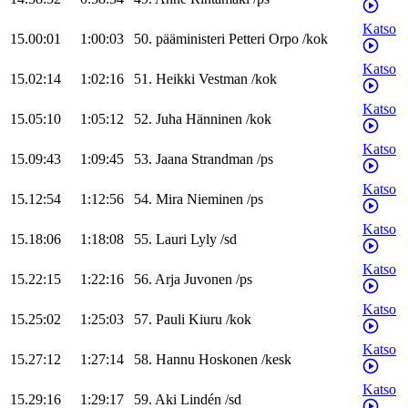
Katso
15.00:01
1:00:03
50
.
pääministeri
Petteri
Orpo
/
kok
Katso
15.02:14
1:02:16
51
.
Heikki
Vestman
/
kok
Katso
15.05:10
1:05:12
52
.
Juha
Hänninen
/
kok
Katso
15.09:43
1:09:45
53
.
Jaana
Strandman
/
ps
Katso
15.12:54
1:12:56
54
.
Mira
Nieminen
/
ps
Katso
15.18:06
1:18:08
55
.
Lauri
Lyly
/
sd
Katso
15.22:15
1:22:16
56
.
Arja
Juvonen
/
ps
Katso
15.25:02
1:25:03
57
.
Pauli
Kiuru
/
kok
Katso
15.27:12
1:27:14
58
.
Hannu
Hoskonen
/
kesk
Katso
15.29:16
1:29:17
59
.
Aki
Lindén
/
sd