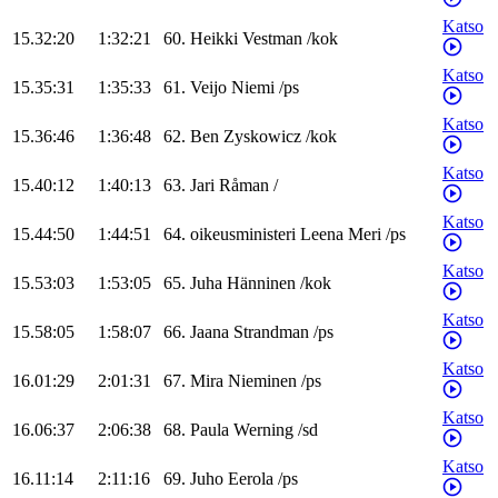
Katso
15.32:20
1:32:21
60
.
Heikki
Vestman
/
kok
Katso
15.35:31
1:35:33
61
.
Veijo
Niemi
/
ps
Katso
15.36:46
1:36:48
62
.
Ben
Zyskowicz
/
kok
Katso
15.40:12
1:40:13
63
.
Jari
Råman
/
Katso
15.44:50
1:44:51
64
.
oikeusministeri
Leena
Meri
/
ps
Katso
15.53:03
1:53:05
65
.
Juha
Hänninen
/
kok
Katso
15.58:05
1:58:07
66
.
Jaana
Strandman
/
ps
Katso
16.01:29
2:01:31
67
.
Mira
Nieminen
/
ps
Katso
16.06:37
2:06:38
68
.
Paula
Werning
/
sd
Katso
16.11:14
2:11:16
69
.
Juho
Eerola
/
ps