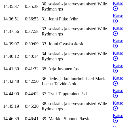
Katso
30
.
sosiaali- ja terveysministeri
Wille
14.35:37
0:35:38
Rydman
/
ps
Katso
14.36:51
0:36:53
31
.
Jenni
Pitko
/
vihr
Katso
32
.
sosiaali- ja terveysministeri
Wille
14.37:56
0:37:58
Rydman
/
ps
Katso
14.39:07
0:39:09
33
.
Jouni
Ovaska
/
kesk
Katso
34
.
sosiaali- ja terveysministeri
Wille
14.40:12
0:40:14
Rydman
/
ps
Katso
14.41:30
0:41:32
35
.
Arja
Juvonen
/
ps
Katso
36
.
tiede- ja kulttuuriministeri
Mari-
14.42:48
0:42:50
Leena
Talvitie
/
kok
Katso
14.44:00
0:44:02
37
.
Tytti
Tuppurainen
/
sd
Katso
38
.
sosiaali- ja terveysministeri
Wille
14.45:19
0:45:20
Rydman
/
ps
Katso
14.46:39
0:46:41
39
.
Markku
Siponen
/
kesk