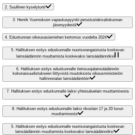
2.
Suullinen kyselytunti
3.
Henrik Vuornoksen vapautuspyyntö perustuslakivaliokunnan
jäsenyydestä
4.
Eduskunnan oikeusasiamiehen kertomus vuodelta 2024
5.
Hallituksen esitys eduskunnalle nuorisorangaistusta koskevan
lainsäädännön muuttamista koskevaksi lainsäädännöksi
6.
Hallituksen esitys eduskunnalle tietosuojalainsäädännön
kokonaisuudistukseen liittyvistä muutoksista oikeusministeriön
hallinnonalan lainsäädäntöön
7.
Hallituksen esitys eduskunnalle laiksi yhteisaluelain muuttamisesta
8.
Hallituksen esitys eduskunnalle laiksi rikoslain 17 ja 20 luvun
muuttamisesta
5.
Hallituksen esitys eduskunnalle nuorisorangaistusta koskevan
lainsäädännön muuttamista koskevaksi lainsäädännöksi