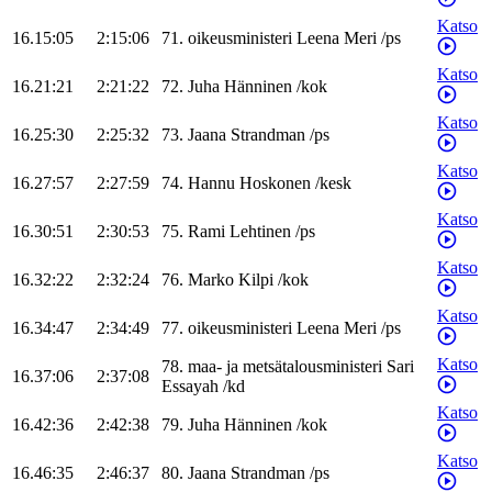
Katso
16.15:05
2:15:06
71
.
oikeusministeri
Leena
Meri
/
ps
Katso
16.21:21
2:21:22
72
.
Juha
Hänninen
/
kok
Katso
16.25:30
2:25:32
73
.
Jaana
Strandman
/
ps
Katso
16.27:57
2:27:59
74
.
Hannu
Hoskonen
/
kesk
Katso
16.30:51
2:30:53
75
.
Rami
Lehtinen
/
ps
Katso
16.32:22
2:32:24
76
.
Marko
Kilpi
/
kok
Katso
16.34:47
2:34:49
77
.
oikeusministeri
Leena
Meri
/
ps
Katso
78
.
maa- ja metsätalousministeri
Sari
16.37:06
2:37:08
Essayah
/
kd
Katso
16.42:36
2:42:38
79
.
Juha
Hänninen
/
kok
Katso
16.46:35
2:46:37
80
.
Jaana
Strandman
/
ps