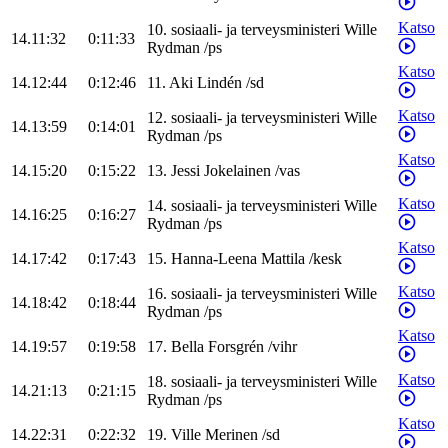
Katso
10
.
sosiaali- ja terveysministeri
Wille
14.11:32
0:11:33
Rydman
/
ps
Katso
14.12:44
0:12:46
11
.
Aki
Lindén
/
sd
Katso
12
.
sosiaali- ja terveysministeri
Wille
14.13:59
0:14:01
Rydman
/
ps
Katso
14.15:20
0:15:22
13
.
Jessi
Jokelainen
/
vas
Katso
14
.
sosiaali- ja terveysministeri
Wille
14.16:25
0:16:27
Rydman
/
ps
Katso
14.17:42
0:17:43
15
.
Hanna-Leena
Mattila
/
kesk
Katso
16
.
sosiaali- ja terveysministeri
Wille
14.18:42
0:18:44
Rydman
/
ps
Katso
14.19:57
0:19:58
17
.
Bella
Forsgrén
/
vihr
Katso
18
.
sosiaali- ja terveysministeri
Wille
14.21:13
0:21:15
Rydman
/
ps
Katso
14.22:31
0:22:32
19
.
Ville
Merinen
/
sd