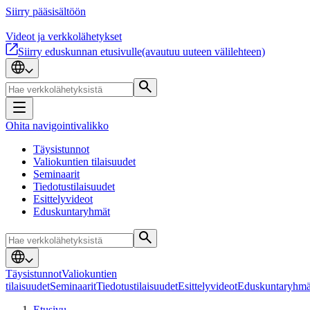
Siirry pääsisältöön
Videot ja verkkolähetykset
Siirry eduskunnan etusivulle
(avautuu uuteen välilehteen)
Ohita navigointivalikko
Täysistunnot
Valiokuntien tilaisuudet
Seminaarit
Tiedotustilaisuudet
Esittelyvideot
Eduskuntaryhmät
Täysistunnot
Valiokuntien
tilaisuudet
Seminaarit
Tiedotustilaisuudet
Esittelyvideot
Eduskuntaryhmä
Etusivu