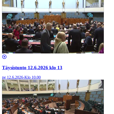
Täysistunto 12.6.2026 klo 13
pe 12.6.2026
-
Klo
10.00