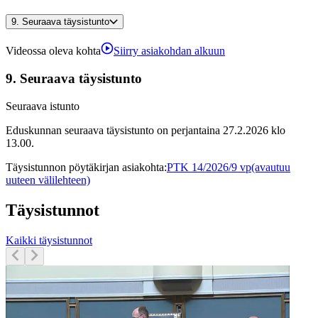
9.
Seuraava täysistunto
Videossa oleva kohta
Siirry asiakohdan alkuun
9.
Seuraava täysistunto
Seuraava istunto
Eduskunnan seuraava täysistunto on perjantaina 27.2.2026 klo
13.00.
Täysistunnon pöytäkirjan asiakohta
:
PTK 14/2026/9 vp
(avautuu
uuteen välilehteen)
Täysistunnot
Kaikki täysistunnot