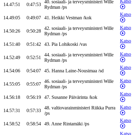
Katso
40
.
sosiaali- ja terveysministeri
Wille
14.47:51
0:47:53
Rydman
/
ps
Katso
14.49:05
0:49:07
41
.
Heikki
Vestman
/
kok
Katso
42
.
sosiaali- ja terveysministeri
Wille
14.50:26
0:50:28
Rydman
/
ps
Katso
14.51:40
0:51:42
43
.
Pia
Lohikoski
/
vas
Katso
44
.
sosiaali- ja terveysministeri
Wille
14.52:49
0:52:51
Rydman
/
ps
Katso
14.54:06
0:54:07
45
.
Hanna
Laine-Nousimaa
/
sd
Katso
46
.
sosiaali- ja terveysministeri
Wille
14.55:05
0:55:07
Rydman
/
ps
Katso
14.56:18
0:56:19
47
.
Susanne
Päivärinta
/
kok
Katso
48
.
valtiovarainministeri
Riikka
Purra
14.57:31
0:57:33
/
ps
Katso
14.58:52
0:58:54
49
.
Anne
Rintamäki
/
ps
Katso