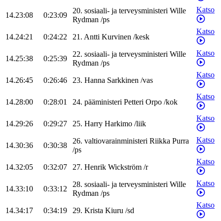
Katso
20
.
sosiaali- ja terveysministeri
Wille
14.23:08
0:23:09
Rydman
/
ps
Katso
14.24:21
0:24:22
21
.
Antti
Kurvinen
/
kesk
Katso
22
.
sosiaali- ja terveysministeri
Wille
14.25:38
0:25:39
Rydman
/
ps
Katso
14.26:45
0:26:46
23
.
Hanna
Sarkkinen
/
vas
Katso
14.28:00
0:28:01
24
.
pääministeri
Petteri
Orpo
/
kok
Katso
14.29:26
0:29:27
25
.
Harry
Harkimo
/
liik
Katso
26
.
valtiovarainministeri
Riikka
Purra
14.30:36
0:30:38
/
ps
Katso
14.32:05
0:32:07
27
.
Henrik
Wickström
/
r
Katso
28
.
sosiaali- ja terveysministeri
Wille
14.33:10
0:33:12
Rydman
/
ps
Katso
14.34:17
0:34:19
29
.
Krista
Kiuru
/
sd