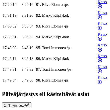
Katso
17.29:14
3:29:16
91
.
Ritva
Elomaa
/
ps
Katso
17.31:19
3:31:20
92
.
Marko
Kilpi
/
kok
Katso
17.35:32
3:35:34
93
.
Ritva
Elomaa
/
ps
Katso
17.39:51
3:39:53
94
.
Marko
Kilpi
/
kok
Katso
17.43:08
3:43:10
95
.
Tomi
Immonen
/
ps
Katso
17.45:11
3:45:13
96
.
Marko
Kilpi
/
kok
Katso
17.48:31
3:48:32
97
.
Tomi
Immonen
/
ps
Katso
17.49:54
3:49:56
98
.
Ritva
Elomaa
/
ps
Päiväjärjestys eli käsiteltävät asiat
1.
Nimenhuuto