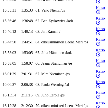
Katso
15.35:31
1:35:33
61
.
Veijo
Niemi
/
ps
Katso
15.36:46
1:36:48
62
.
Ben
Zyskowicz
/
kok
Katso
15.40:12
1:40:13
63
.
Jari
Råman
/
Katso
15.44:50
1:44:51
64
.
oikeusministeri
Leena
Meri
/
ps
Katso
15.53:03
1:53:05
65
.
Juha
Hänninen
/
kok
Katso
15.58:05
1:58:07
66
.
Jaana
Strandman
/
ps
Katso
16.01:29
2:01:31
67
.
Mira
Nieminen
/
ps
Katso
16.06:37
2:06:38
68
.
Paula
Werning
/
sd
Katso
16.11:14
2:11:16
69
.
Juho
Eerola
/
ps
Katso
16.12:28
2:12:30
70
.
oikeusministeri
Leena
Meri
/
ps