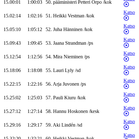
15.00:01
1:00:03
50
.
pääministeri
Petteri
Orpo
/
kok
Katso
15.02:14
1:02:16
51
.
Heikki
Vestman
/
kok
Katso
15.05:10
1:05:12
52
.
Juha
Hänninen
/
kok
Katso
15.09:43
1:09:45
53
.
Jaana
Strandman
/
ps
Katso
15.12:54
1:12:56
54
.
Mira
Nieminen
/
ps
Katso
15.18:06
1:18:08
55
.
Lauri
Lyly
/
sd
Katso
15.22:15
1:22:16
56
.
Arja
Juvonen
/
ps
Katso
15.25:02
1:25:03
57
.
Pauli
Kiuru
/
kok
Katso
15.27:12
1:27:14
58
.
Hannu
Hoskonen
/
kesk
Katso
15.29:16
1:29:17
59
.
Aki
Lindén
/
sd
Katso
15.32:20
1:32:21
60
.
Heikki
Vestman
/
kok