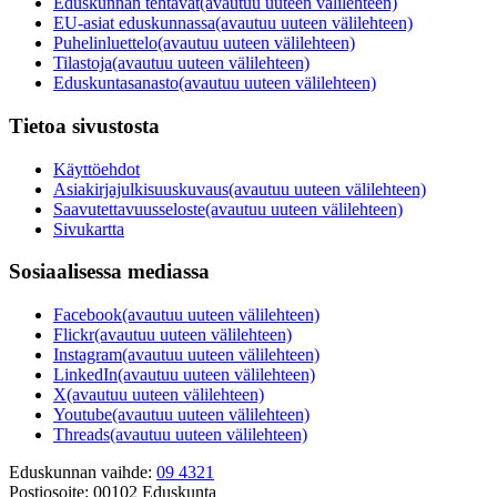
Eduskunnan tehtävät
(avautuu uuteen välilehteen)
EU-asiat eduskunnassa
(avautuu uuteen välilehteen)
Puhelinluettelo
(avautuu uuteen välilehteen)
Tilastoja
(avautuu uuteen välilehteen)
Eduskuntasanasto
(avautuu uuteen välilehteen)
Tietoa sivustosta
Käyttöehdot
Asiakirjajulkisuuskuvaus
(avautuu uuteen välilehteen)
Saavutettavuusseloste
(avautuu uuteen välilehteen)
Sivukartta
Sosiaalisessa mediassa
Facebook
(avautuu uuteen välilehteen)
Flickr
(avautuu uuteen välilehteen)
Instagram
(avautuu uuteen välilehteen)
LinkedIn
(avautuu uuteen välilehteen)
X
(avautuu uuteen välilehteen)
Youtube
(avautuu uuteen välilehteen)
Threads
(avautuu uuteen välilehteen)
Eduskunnan vaihde:
09 4321
Postiosoite:
00102 Eduskunta