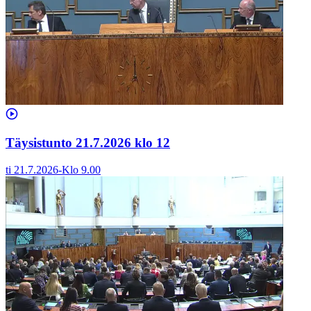
Täysistunto 21.7.2026 klo 12
ti 21.7.2026
-
Klo
9.00