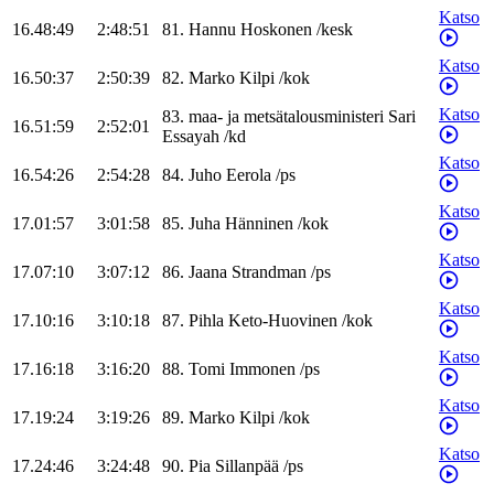
Katso
16.48:49
2:48:51
81
.
Hannu
Hoskonen
/
kesk
Katso
16.50:37
2:50:39
82
.
Marko
Kilpi
/
kok
Katso
83
.
maa- ja metsätalousministeri
Sari
16.51:59
2:52:01
Essayah
/
kd
Katso
16.54:26
2:54:28
84
.
Juho
Eerola
/
ps
Katso
17.01:57
3:01:58
85
.
Juha
Hänninen
/
kok
Katso
17.07:10
3:07:12
86
.
Jaana
Strandman
/
ps
Katso
17.10:16
3:10:18
87
.
Pihla
Keto-Huovinen
/
kok
Katso
17.16:18
3:16:20
88
.
Tomi
Immonen
/
ps
Katso
17.19:24
3:19:26
89
.
Marko
Kilpi
/
kok
Katso
17.24:46
3:24:48
90
.
Pia
Sillanpää
/
ps