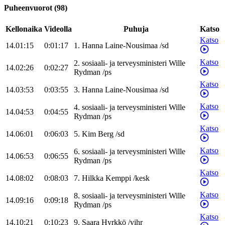
Puheenvuorot
(
98
)
Kellonaika
Videolla
Puhuja
Katso
Katso
14.01:15
0:01:17
1
.
Hanna
Laine-Nousimaa
/
sd
Katso
2
.
sosiaali- ja terveysministeri
Wille
14.02:26
0:02:27
Rydman
/
ps
Katso
14.03:53
0:03:55
3
.
Hanna
Laine-Nousimaa
/
sd
Katso
4
.
sosiaali- ja terveysministeri
Wille
14.04:53
0:04:55
Rydman
/
ps
Katso
14.06:01
0:06:03
5
.
Kim
Berg
/
sd
Katso
6
.
sosiaali- ja terveysministeri
Wille
14.06:53
0:06:55
Rydman
/
ps
Katso
14.08:02
0:08:03
7
.
Hilkka
Kemppi
/
kesk
Katso
8
.
sosiaali- ja terveysministeri
Wille
14.09:16
0:09:18
Rydman
/
ps
Katso
14.10:21
0:10:23
9
.
Saara
Hyrkkö
/
vihr