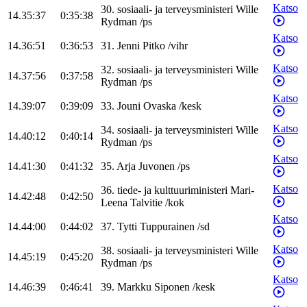
Katso
30
.
sosiaali- ja terveysministeri
Wille
14.35:37
0:35:38
Rydman
/
ps
Katso
14.36:51
0:36:53
31
.
Jenni
Pitko
/
vihr
Katso
32
.
sosiaali- ja terveysministeri
Wille
14.37:56
0:37:58
Rydman
/
ps
Katso
14.39:07
0:39:09
33
.
Jouni
Ovaska
/
kesk
Katso
34
.
sosiaali- ja terveysministeri
Wille
14.40:12
0:40:14
Rydman
/
ps
Katso
14.41:30
0:41:32
35
.
Arja
Juvonen
/
ps
Katso
36
.
tiede- ja kulttuuriministeri
Mari-
14.42:48
0:42:50
Leena
Talvitie
/
kok
Katso
14.44:00
0:44:02
37
.
Tytti
Tuppurainen
/
sd
Katso
38
.
sosiaali- ja terveysministeri
Wille
14.45:19
0:45:20
Rydman
/
ps
Katso
14.46:39
0:46:41
39
.
Markku
Siponen
/
kesk