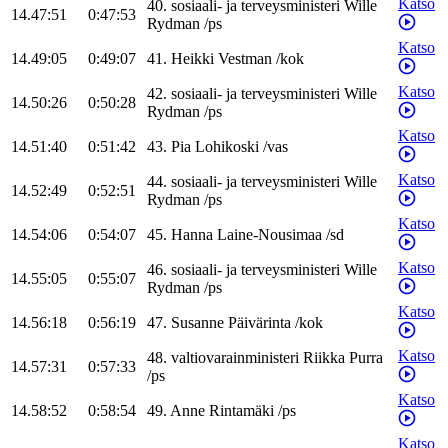
Katso
40
.
sosiaali- ja terveysministeri
Wille
14.47:51
0:47:53
Rydman
/
ps
Katso
14.49:05
0:49:07
41
.
Heikki
Vestman
/
kok
Katso
42
.
sosiaali- ja terveysministeri
Wille
14.50:26
0:50:28
Rydman
/
ps
Katso
14.51:40
0:51:42
43
.
Pia
Lohikoski
/
vas
Katso
44
.
sosiaali- ja terveysministeri
Wille
14.52:49
0:52:51
Rydman
/
ps
Katso
14.54:06
0:54:07
45
.
Hanna
Laine-Nousimaa
/
sd
Katso
46
.
sosiaali- ja terveysministeri
Wille
14.55:05
0:55:07
Rydman
/
ps
Katso
14.56:18
0:56:19
47
.
Susanne
Päivärinta
/
kok
Katso
48
.
valtiovarainministeri
Riikka
Purra
14.57:31
0:57:33
/
ps
Katso
14.58:52
0:58:54
49
.
Anne
Rintamäki
/
ps
Katso