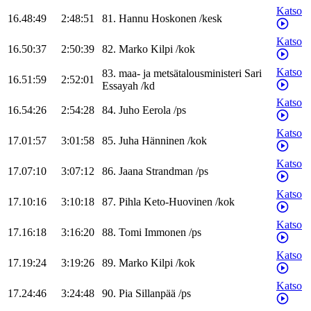
Katso
16.48:49
2:48:51
81
.
Hannu
Hoskonen
/
kesk
Katso
16.50:37
2:50:39
82
.
Marko
Kilpi
/
kok
Katso
83
.
maa- ja metsätalousministeri
Sari
16.51:59
2:52:01
Essayah
/
kd
Katso
16.54:26
2:54:28
84
.
Juho
Eerola
/
ps
Katso
17.01:57
3:01:58
85
.
Juha
Hänninen
/
kok
Katso
17.07:10
3:07:12
86
.
Jaana
Strandman
/
ps
Katso
17.10:16
3:10:18
87
.
Pihla
Keto-Huovinen
/
kok
Katso
17.16:18
3:16:20
88
.
Tomi
Immonen
/
ps
Katso
17.19:24
3:19:26
89
.
Marko
Kilpi
/
kok
Katso
17.24:46
3:24:48
90
.
Pia
Sillanpää
/
ps