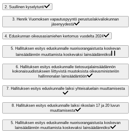
2.
Suullinen kyselytunti
3.
Henrik Vuornoksen vapautuspyyntö perustuslakivaliokunnan
jäsenyydestä
4.
Eduskunnan oikeusasiamiehen kertomus vuodelta 2024
5.
Hallituksen esitys eduskunnalle nuorisorangaistusta koskevan
lainsäädännön muuttamista koskevaksi lainsäädännöksi
6.
Hallituksen esitys eduskunnalle tietosuojalainsäädännön
kokonaisuudistukseen liittyvistä muutoksista oikeusministeriön
hallinnonalan lainsäädäntöön
7.
Hallituksen esitys eduskunnalle laiksi yhteisaluelain muuttamisesta
8.
Hallituksen esitys eduskunnalle laiksi rikoslain 17 ja 20 luvun
muuttamisesta
5.
Hallituksen esitys eduskunnalle nuorisorangaistusta koskevan
lainsäädännön muuttamista koskevaksi lainsäädännöksi