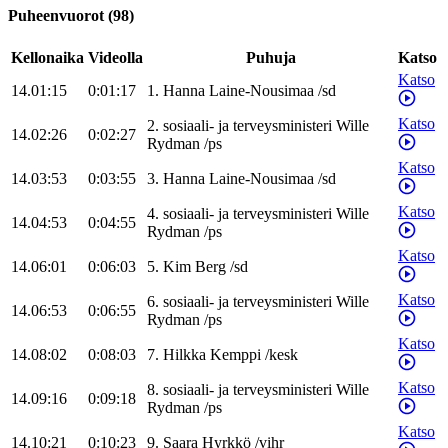
Puheenvuorot
(
98
)
Kellonaika
Videolla
Puhuja
Katso
Katso
14.01:15
0:01:17
1
.
Hanna
Laine-Nousimaa
/
sd
Katso
2
.
sosiaali- ja terveysministeri
Wille
14.02:26
0:02:27
Rydman
/
ps
Katso
14.03:53
0:03:55
3
.
Hanna
Laine-Nousimaa
/
sd
Katso
4
.
sosiaali- ja terveysministeri
Wille
14.04:53
0:04:55
Rydman
/
ps
Katso
14.06:01
0:06:03
5
.
Kim
Berg
/
sd
Katso
6
.
sosiaali- ja terveysministeri
Wille
14.06:53
0:06:55
Rydman
/
ps
Katso
14.08:02
0:08:03
7
.
Hilkka
Kemppi
/
kesk
Katso
8
.
sosiaali- ja terveysministeri
Wille
14.09:16
0:09:18
Rydman
/
ps
Katso
14.10:21
0:10:23
9
.
Saara
Hyrkkö
/
vihr