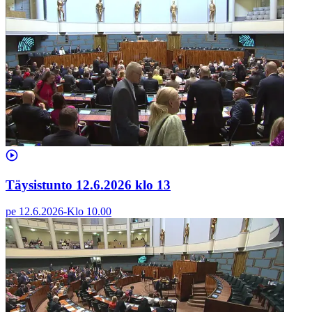
Täysistunto 12.6.2026 klo 13
pe 12.6.2026
-
Klo
10.00