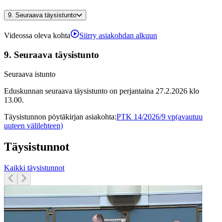
9.
Seuraava täysistunto
Videossa oleva kohta
Siirry asiakohdan alkuun
9.
Seuraava täysistunto
Seuraava istunto
Eduskunnan seuraava täysistunto on perjantaina 27.2.2026 klo
13.00.
Täysistunnon pöytäkirjan asiakohta
:
PTK 14/2026/9 vp
(avautuu
uuteen välilehteen)
Täysistunnot
Kaikki täysistunnot