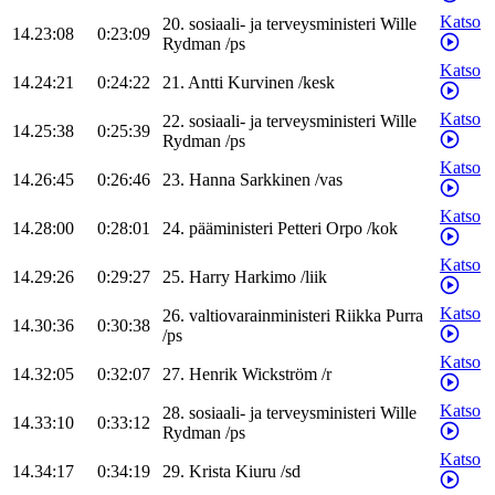
Katso
20
.
sosiaali- ja terveysministeri
Wille
14.23:08
0:23:09
Rydman
/
ps
Katso
14.24:21
0:24:22
21
.
Antti
Kurvinen
/
kesk
Katso
22
.
sosiaali- ja terveysministeri
Wille
14.25:38
0:25:39
Rydman
/
ps
Katso
14.26:45
0:26:46
23
.
Hanna
Sarkkinen
/
vas
Katso
14.28:00
0:28:01
24
.
pääministeri
Petteri
Orpo
/
kok
Katso
14.29:26
0:29:27
25
.
Harry
Harkimo
/
liik
Katso
26
.
valtiovarainministeri
Riikka
Purra
14.30:36
0:30:38
/
ps
Katso
14.32:05
0:32:07
27
.
Henrik
Wickström
/
r
Katso
28
.
sosiaali- ja terveysministeri
Wille
14.33:10
0:33:12
Rydman
/
ps
Katso
14.34:17
0:34:19
29
.
Krista
Kiuru
/
sd