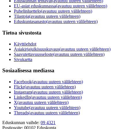
Eduskunnan tehtävät
(avautuu uuteen välilehteen)
EU-asiat eduskunnassa
(avautuu uuteen välilehteen)
Puhelinluettelo
(avautuu uuteen välilehteen)
Tilastoja
(avautuu uuteen välilehteen)
Eduskuntasanasto
(avautuu uuteen välilehteen)
Tietoa sivustosta
Käyttöehdot
Asiakirjajulkisuuskuvaus
(avautuu uuteen välilehteen)
Saavutettavuusseloste
(avautuu uuteen välilehteen)
Sivukartta
Sosiaalisessa mediassa
Facebook
(avautuu uuteen välilehteen)
Flickr
(avautuu uuteen välilehteen)
Instagram
(avautuu uuteen välilehteen)
LinkedIn
(avautuu uuteen välilehteen)
X
(avautuu uuteen välilehteen)
Youtube
(avautuu uuteen välilehteen)
Threads
(avautuu uuteen välilehteen)
Eduskunnan vaihde:
09 4321
Postiosoite:
00102 Eduskunta