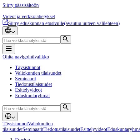
Siirry pääsisältöön
Videot ja verkkolähetykset
Siirry eduskunnan etusivulle
(avautuu uuteen välilehteen)
Ohita navigointivalikko
Täysistunnot
Valiokuntien tilaisuudet
Seminaarit
Tiedotustilaisuudet
Esittelyvideot
Eduskuntaryhmät
Täysistunnot
Valiokuntien
tilaisuudet
Seminaarit
Tiedotustilaisuudet
Esittelyvideot
Eduskuntaryhmä
Etusivu