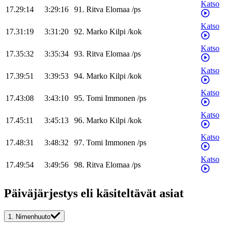
Katso
17.29:14
3:29:16
91
.
Ritva
Elomaa
/
ps
Katso
17.31:19
3:31:20
92
.
Marko
Kilpi
/
kok
Katso
17.35:32
3:35:34
93
.
Ritva
Elomaa
/
ps
Katso
17.39:51
3:39:53
94
.
Marko
Kilpi
/
kok
Katso
17.43:08
3:43:10
95
.
Tomi
Immonen
/
ps
Katso
17.45:11
3:45:13
96
.
Marko
Kilpi
/
kok
Katso
17.48:31
3:48:32
97
.
Tomi
Immonen
/
ps
Katso
17.49:54
3:49:56
98
.
Ritva
Elomaa
/
ps
Päiväjärjestys eli käsiteltävät asiat
1.
Nimenhuuto