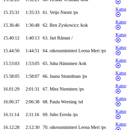
Katso
15.35:31
1:35:33
61
.
Veijo
Niemi
/
ps
Katso
15.36:46
1:36:48
62
.
Ben
Zyskowicz
/
kok
Katso
15.40:12
1:40:13
63
.
Jari
Råman
/
Katso
15.44:50
1:44:51
64
.
oikeusministeri
Leena
Meri
/
ps
Katso
15.53:03
1:53:05
65
.
Juha
Hänninen
/
kok
Katso
15.58:05
1:58:07
66
.
Jaana
Strandman
/
ps
Katso
16.01:29
2:01:31
67
.
Mira
Nieminen
/
ps
Katso
16.06:37
2:06:38
68
.
Paula
Werning
/
sd
Katso
16.11:14
2:11:16
69
.
Juho
Eerola
/
ps
Katso
16.12:28
2:12:30
70
.
oikeusministeri
Leena
Meri
/
ps