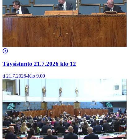
Täysistunto 21.7.2026 klo 12
ti 21.7.2026
-
Klo
9.00