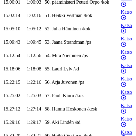
15.00:01
1:00:03
50
.
pääministeri
Petteri
Orpo
/
kok
Katso
15.02:14
1:02:16
51
.
Heikki
Vestman
/
kok
Katso
15.05:10
1:05:12
52
.
Juha
Hänninen
/
kok
Katso
15.09:43
1:09:45
53
.
Jaana
Strandman
/
ps
Katso
15.12:54
1:12:56
54
.
Mira
Nieminen
/
ps
Katso
15.18:06
1:18:08
55
.
Lauri
Lyly
/
sd
Katso
15.22:15
1:22:16
56
.
Arja
Juvonen
/
ps
Katso
15.25:02
1:25:03
57
.
Pauli
Kiuru
/
kok
Katso
15.27:12
1:27:14
58
.
Hannu
Hoskonen
/
kesk
Katso
15.29:16
1:29:17
59
.
Aki
Lindén
/
sd
Katso
15.32:20
1:32:21
60
.
Heikki
Vestman
/
kok