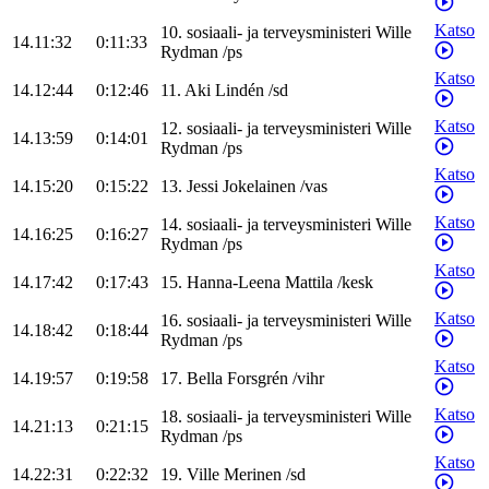
Katso
10
.
sosiaali- ja terveysministeri
Wille
14.11:32
0:11:33
Rydman
/
ps
Katso
14.12:44
0:12:46
11
.
Aki
Lindén
/
sd
Katso
12
.
sosiaali- ja terveysministeri
Wille
14.13:59
0:14:01
Rydman
/
ps
Katso
14.15:20
0:15:22
13
.
Jessi
Jokelainen
/
vas
Katso
14
.
sosiaali- ja terveysministeri
Wille
14.16:25
0:16:27
Rydman
/
ps
Katso
14.17:42
0:17:43
15
.
Hanna-Leena
Mattila
/
kesk
Katso
16
.
sosiaali- ja terveysministeri
Wille
14.18:42
0:18:44
Rydman
/
ps
Katso
14.19:57
0:19:58
17
.
Bella
Forsgrén
/
vihr
Katso
18
.
sosiaali- ja terveysministeri
Wille
14.21:13
0:21:15
Rydman
/
ps
Katso
14.22:31
0:22:32
19
.
Ville
Merinen
/
sd