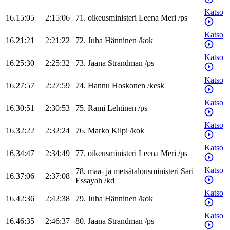
Katso
16.15:05
2:15:06
71
.
oikeusministeri
Leena
Meri
/
ps
Katso
16.21:21
2:21:22
72
.
Juha
Hänninen
/
kok
Katso
16.25:30
2:25:32
73
.
Jaana
Strandman
/
ps
Katso
16.27:57
2:27:59
74
.
Hannu
Hoskonen
/
kesk
Katso
16.30:51
2:30:53
75
.
Rami
Lehtinen
/
ps
Katso
16.32:22
2:32:24
76
.
Marko
Kilpi
/
kok
Katso
16.34:47
2:34:49
77
.
oikeusministeri
Leena
Meri
/
ps
Katso
78
.
maa- ja metsätalousministeri
Sari
16.37:06
2:37:08
Essayah
/
kd
Katso
16.42:36
2:42:38
79
.
Juha
Hänninen
/
kok
Katso
16.46:35
2:46:37
80
.
Jaana
Strandman
/
ps