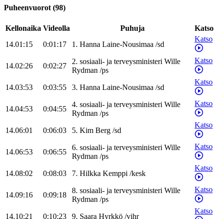
Puheenvuorot
(
98
)
Kellonaika
Videolla
Puhuja
Katso
Katso
14.01:15
0:01:17
1
.
Hanna
Laine-Nousimaa
/
sd
Katso
2
.
sosiaali- ja terveysministeri
Wille
14.02:26
0:02:27
Rydman
/
ps
Katso
14.03:53
0:03:55
3
.
Hanna
Laine-Nousimaa
/
sd
Katso
4
.
sosiaali- ja terveysministeri
Wille
14.04:53
0:04:55
Rydman
/
ps
Katso
14.06:01
0:06:03
5
.
Kim
Berg
/
sd
Katso
6
.
sosiaali- ja terveysministeri
Wille
14.06:53
0:06:55
Rydman
/
ps
Katso
14.08:02
0:08:03
7
.
Hilkka
Kemppi
/
kesk
Katso
8
.
sosiaali- ja terveysministeri
Wille
14.09:16
0:09:18
Rydman
/
ps
Katso
14.10:21
0:10:23
9
.
Saara
Hyrkkö
/
vihr