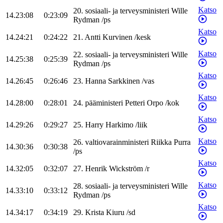
Katso
20
.
sosiaali- ja terveysministeri
Wille
14.23:08
0:23:09
Rydman
/
ps
Katso
14.24:21
0:24:22
21
.
Antti
Kurvinen
/
kesk
Katso
22
.
sosiaali- ja terveysministeri
Wille
14.25:38
0:25:39
Rydman
/
ps
Katso
14.26:45
0:26:46
23
.
Hanna
Sarkkinen
/
vas
Katso
14.28:00
0:28:01
24
.
pääministeri
Petteri
Orpo
/
kok
Katso
14.29:26
0:29:27
25
.
Harry
Harkimo
/
liik
Katso
26
.
valtiovarainministeri
Riikka
Purra
14.30:36
0:30:38
/
ps
Katso
14.32:05
0:32:07
27
.
Henrik
Wickström
/
r
Katso
28
.
sosiaali- ja terveysministeri
Wille
14.33:10
0:33:12
Rydman
/
ps
Katso
14.34:17
0:34:19
29
.
Krista
Kiuru
/
sd