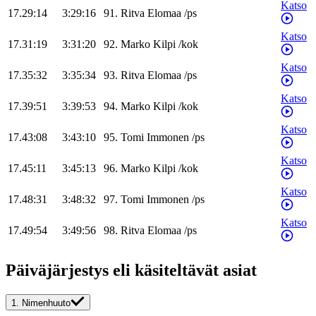
Katso
17.29:14
3:29:16
91
.
Ritva
Elomaa
/
ps
Katso
17.31:19
3:31:20
92
.
Marko
Kilpi
/
kok
Katso
17.35:32
3:35:34
93
.
Ritva
Elomaa
/
ps
Katso
17.39:51
3:39:53
94
.
Marko
Kilpi
/
kok
Katso
17.43:08
3:43:10
95
.
Tomi
Immonen
/
ps
Katso
17.45:11
3:45:13
96
.
Marko
Kilpi
/
kok
Katso
17.48:31
3:48:32
97
.
Tomi
Immonen
/
ps
Katso
17.49:54
3:49:56
98
.
Ritva
Elomaa
/
ps
Päiväjärjestys eli käsiteltävät asiat
1.
Nimenhuuto