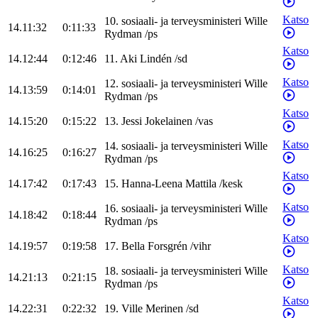
Katso
10
.
sosiaali- ja terveysministeri
Wille
14.11:32
0:11:33
Rydman
/
ps
Katso
14.12:44
0:12:46
11
.
Aki
Lindén
/
sd
Katso
12
.
sosiaali- ja terveysministeri
Wille
14.13:59
0:14:01
Rydman
/
ps
Katso
14.15:20
0:15:22
13
.
Jessi
Jokelainen
/
vas
Katso
14
.
sosiaali- ja terveysministeri
Wille
14.16:25
0:16:27
Rydman
/
ps
Katso
14.17:42
0:17:43
15
.
Hanna-Leena
Mattila
/
kesk
Katso
16
.
sosiaali- ja terveysministeri
Wille
14.18:42
0:18:44
Rydman
/
ps
Katso
14.19:57
0:19:58
17
.
Bella
Forsgrén
/
vihr
Katso
18
.
sosiaali- ja terveysministeri
Wille
14.21:13
0:21:15
Rydman
/
ps
Katso
14.22:31
0:22:32
19
.
Ville
Merinen
/
sd