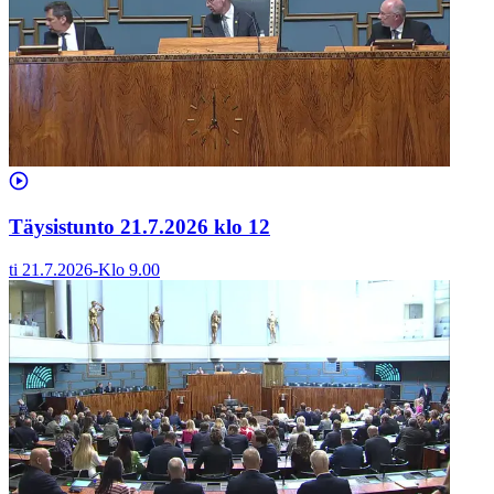
Täysistunto 21.7.2026 klo 12
ti 21.7.2026
-
Klo
9.00