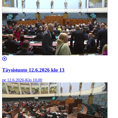
Täysistunto 12.6.2026 klo 13
pe 12.6.2026
-
Klo
10.00