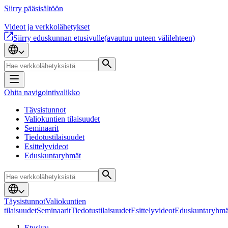
Siirry pääsisältöön
Videot ja verkkolähetykset
Siirry eduskunnan etusivulle
(avautuu uuteen välilehteen)
Ohita navigointivalikko
Täysistunnot
Valiokuntien tilaisuudet
Seminaarit
Tiedotustilaisuudet
Esittelyvideot
Eduskuntaryhmät
Täysistunnot
Valiokuntien
tilaisuudet
Seminaarit
Tiedotustilaisuudet
Esittelyvideot
Eduskuntaryhmä
Etusivu