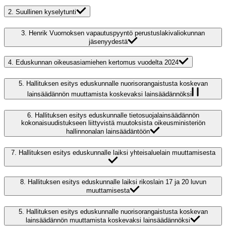
2.
Suullinen kyselytunti
3.
Henrik Vuornoksen vapautuspyyntö perustuslakivaliokunnan
jäsenyydestä
4.
Eduskunnan oikeusasiamiehen kertomus vuodelta 2024
5.
Hallituksen esitys eduskunnalle nuorisorangaistusta koskevan
lainsäädännön muuttamista koskevaksi lainsäädännöksi
6.
Hallituksen esitys eduskunnalle tietosuojalainsäädännön
kokonaisuudistukseen liittyvistä muutoksista oikeusministeriön
hallinnonalan lainsäädäntöön
7.
Hallituksen esitys eduskunnalle laiksi yhteisaluelain muuttamisesta
8.
Hallituksen esitys eduskunnalle laiksi rikoslain 17 ja 20 luvun
muuttamisesta
5.
Hallituksen esitys eduskunnalle nuorisorangaistusta koskevan
lainsäädännön muuttamista koskevaksi lainsäädännöksi