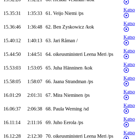
Katso
15.35:31
1:35:33
61
.
Veijo
Niemi
/
ps
Katso
15.36:46
1:36:48
62
.
Ben
Zyskowicz
/
kok
Katso
15.40:12
1:40:13
63
.
Jari
Råman
/
Katso
15.44:50
1:44:51
64
.
oikeusministeri
Leena
Meri
/
ps
Katso
15.53:03
1:53:05
65
.
Juha
Hänninen
/
kok
Katso
15.58:05
1:58:07
66
.
Jaana
Strandman
/
ps
Katso
16.01:29
2:01:31
67
.
Mira
Nieminen
/
ps
Katso
16.06:37
2:06:38
68
.
Paula
Werning
/
sd
Katso
16.11:14
2:11:16
69
.
Juho
Eerola
/
ps
Katso
16.12:28
2:12:30
70
.
oikeusministeri
Leena
Meri
/
ps