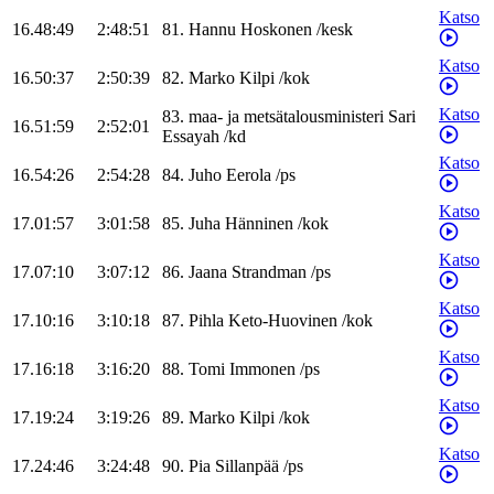
Katso
16.48:49
2:48:51
81
.
Hannu
Hoskonen
/
kesk
Katso
16.50:37
2:50:39
82
.
Marko
Kilpi
/
kok
Katso
83
.
maa- ja metsätalousministeri
Sari
16.51:59
2:52:01
Essayah
/
kd
Katso
16.54:26
2:54:28
84
.
Juho
Eerola
/
ps
Katso
17.01:57
3:01:58
85
.
Juha
Hänninen
/
kok
Katso
17.07:10
3:07:12
86
.
Jaana
Strandman
/
ps
Katso
17.10:16
3:10:18
87
.
Pihla
Keto-Huovinen
/
kok
Katso
17.16:18
3:16:20
88
.
Tomi
Immonen
/
ps
Katso
17.19:24
3:19:26
89
.
Marko
Kilpi
/
kok
Katso
17.24:46
3:24:48
90
.
Pia
Sillanpää
/
ps