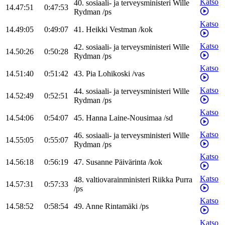
Katso
40
.
sosiaali- ja terveysministeri
Wille
14.47:51
0:47:53
Rydman
/
ps
Katso
14.49:05
0:49:07
41
.
Heikki
Vestman
/
kok
Katso
42
.
sosiaali- ja terveysministeri
Wille
14.50:26
0:50:28
Rydman
/
ps
Katso
14.51:40
0:51:42
43
.
Pia
Lohikoski
/
vas
Katso
44
.
sosiaali- ja terveysministeri
Wille
14.52:49
0:52:51
Rydman
/
ps
Katso
14.54:06
0:54:07
45
.
Hanna
Laine-Nousimaa
/
sd
Katso
46
.
sosiaali- ja terveysministeri
Wille
14.55:05
0:55:07
Rydman
/
ps
Katso
14.56:18
0:56:19
47
.
Susanne
Päivärinta
/
kok
Katso
48
.
valtiovarainministeri
Riikka
Purra
14.57:31
0:57:33
/
ps
Katso
14.58:52
0:58:54
49
.
Anne
Rintamäki
/
ps
Katso