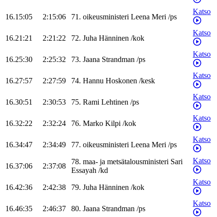
Katso
16.15:05
2:15:06
71
.
oikeusministeri
Leena
Meri
/
ps
Katso
16.21:21
2:21:22
72
.
Juha
Hänninen
/
kok
Katso
16.25:30
2:25:32
73
.
Jaana
Strandman
/
ps
Katso
16.27:57
2:27:59
74
.
Hannu
Hoskonen
/
kesk
Katso
16.30:51
2:30:53
75
.
Rami
Lehtinen
/
ps
Katso
16.32:22
2:32:24
76
.
Marko
Kilpi
/
kok
Katso
16.34:47
2:34:49
77
.
oikeusministeri
Leena
Meri
/
ps
Katso
78
.
maa- ja metsätalousministeri
Sari
16.37:06
2:37:08
Essayah
/
kd
Katso
16.42:36
2:42:38
79
.
Juha
Hänninen
/
kok
Katso
16.46:35
2:46:37
80
.
Jaana
Strandman
/
ps