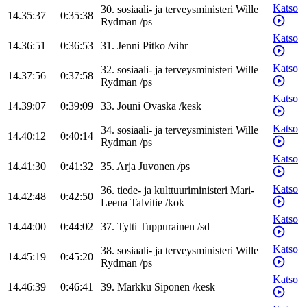
Katso
30
.
sosiaali- ja terveysministeri
Wille
14.35:37
0:35:38
Rydman
/
ps
Katso
14.36:51
0:36:53
31
.
Jenni
Pitko
/
vihr
Katso
32
.
sosiaali- ja terveysministeri
Wille
14.37:56
0:37:58
Rydman
/
ps
Katso
14.39:07
0:39:09
33
.
Jouni
Ovaska
/
kesk
Katso
34
.
sosiaali- ja terveysministeri
Wille
14.40:12
0:40:14
Rydman
/
ps
Katso
14.41:30
0:41:32
35
.
Arja
Juvonen
/
ps
Katso
36
.
tiede- ja kulttuuriministeri
Mari-
14.42:48
0:42:50
Leena
Talvitie
/
kok
Katso
14.44:00
0:44:02
37
.
Tytti
Tuppurainen
/
sd
Katso
38
.
sosiaali- ja terveysministeri
Wille
14.45:19
0:45:20
Rydman
/
ps
Katso
14.46:39
0:46:41
39
.
Markku
Siponen
/
kesk