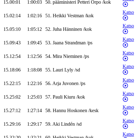
15.00:01
1:00:03
50
.
pääministeri
Petteri
Orpo
/
kok
Katso
15.02:14
1:02:16
51
.
Heikki
Vestman
/
kok
Katso
15.05:10
1:05:12
52
.
Juha
Hänninen
/
kok
Katso
15.09:43
1:09:45
53
.
Jaana
Strandman
/
ps
Katso
15.12:54
1:12:56
54
.
Mira
Nieminen
/
ps
Katso
15.18:06
1:18:08
55
.
Lauri
Lyly
/
sd
Katso
15.22:15
1:22:16
56
.
Arja
Juvonen
/
ps
Katso
15.25:02
1:25:03
57
.
Pauli
Kiuru
/
kok
Katso
15.27:12
1:27:14
58
.
Hannu
Hoskonen
/
kesk
Katso
15.29:16
1:29:17
59
.
Aki
Lindén
/
sd
Katso
15.32:20
1:32:21
60
.
Heikki
Vestman
/
kok