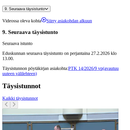
9.
Seuraava täysistunto
Videossa oleva kohta
Siirry asiakohdan alkuun
9.
Seuraava täysistunto
Seuraava istunto
Eduskunnan seuraava täysistunto on perjantaina 27.2.2026 klo
13.00.
Täysistunnon pöytäkirjan asiakohta
:
PTK 14/2026/9 vp
(avautuu
uuteen välilehteen)
Täysistunnot
Kaikki täysistunnot