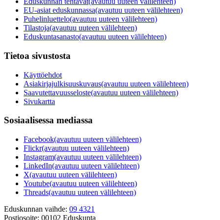
Eduskunnan tehtävät
(avautuu uuteen välilehteen)
EU-asiat eduskunnassa
(avautuu uuteen välilehteen)
Puhelinluettelo
(avautuu uuteen välilehteen)
Tilastoja
(avautuu uuteen välilehteen)
Eduskuntasanasto
(avautuu uuteen välilehteen)
Tietoa sivustosta
Käyttöehdot
Asiakirjajulkisuuskuvaus
(avautuu uuteen välilehteen)
Saavutettavuusseloste
(avautuu uuteen välilehteen)
Sivukartta
Sosiaalisessa mediassa
Facebook
(avautuu uuteen välilehteen)
Flickr
(avautuu uuteen välilehteen)
Instagram
(avautuu uuteen välilehteen)
LinkedIn
(avautuu uuteen välilehteen)
X
(avautuu uuteen välilehteen)
Youtube
(avautuu uuteen välilehteen)
Threads
(avautuu uuteen välilehteen)
Eduskunnan vaihde:
09 4321
Postiosoite:
00102 Eduskunta