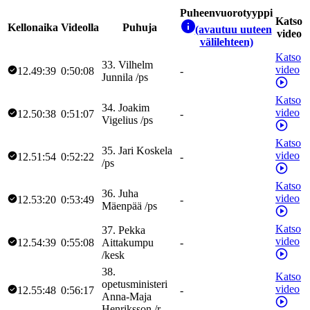
Puheenvuorotyyppi
Katso
Kellonaika
Videolla
Puhuja
(avautuu uuteen
video
välilehteen)
Katso
33
.
Vilhelm
video
12.49:39
0:50:08
-
Junnila
/
ps
Katso
34
.
Joakim
video
12.50:38
0:51:07
-
Vigelius
/
ps
Katso
35
.
Jari
Koskela
video
12.51:54
0:52:22
-
/
ps
Katso
36
.
Juha
video
12.53:20
0:53:49
-
Mäenpää
/
ps
Katso
37
.
Pekka
video
12.54:39
0:55:08
Aittakumpu
-
/
kesk
38
.
Katso
opetusministeri
video
12.55:48
0:56:17
-
Anna-Maja
Henriksson
/
r