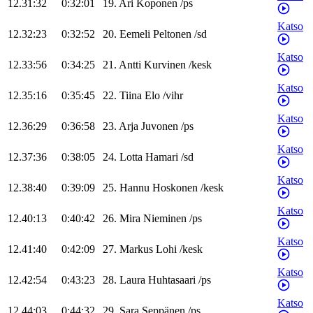
12.31:32
0:32:01
19
.
Ari
Koponen
/
ps
Katso
12.32:23
0:32:52
20
.
Eemeli
Peltonen
/
sd
Katso
12.33:56
0:34:25
21
.
Antti
Kurvinen
/
kesk
Katso
12.35:16
0:35:45
22
.
Tiina
Elo
/
vihr
Katso
12.36:29
0:36:58
23
.
Arja
Juvonen
/
ps
Katso
12.37:36
0:38:05
24
.
Lotta
Hamari
/
sd
Katso
12.38:40
0:39:09
25
.
Hannu
Hoskonen
/
kesk
Katso
12.40:13
0:40:42
26
.
Mira
Nieminen
/
ps
Katso
12.41:40
0:42:09
27
.
Markus
Lohi
/
kesk
Katso
12.42:54
0:43:23
28
.
Laura
Huhtasaari
/
ps
Katso
12.44:03
0:44:32
29
.
Sara
Seppänen
/
ps