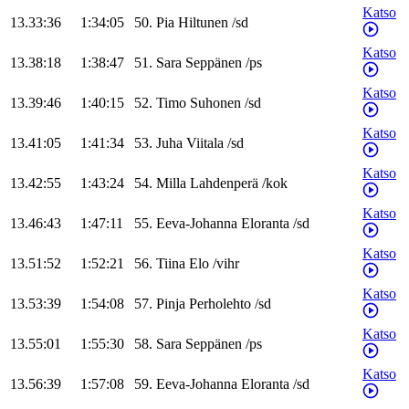
Katso
13.33:36
1:34:05
50
.
Pia
Hiltunen
/
sd
Katso
13.38:18
1:38:47
51
.
Sara
Seppänen
/
ps
Katso
13.39:46
1:40:15
52
.
Timo
Suhonen
/
sd
Katso
13.41:05
1:41:34
53
.
Juha
Viitala
/
sd
Katso
13.42:55
1:43:24
54
.
Milla
Lahdenperä
/
kok
Katso
13.46:43
1:47:11
55
.
Eeva-Johanna
Eloranta
/
sd
Katso
13.51:52
1:52:21
56
.
Tiina
Elo
/
vihr
Katso
13.53:39
1:54:08
57
.
Pinja
Perholehto
/
sd
Katso
13.55:01
1:55:30
58
.
Sara
Seppänen
/
ps
Katso
13.56:39
1:57:08
59
.
Eeva-Johanna
Eloranta
/
sd