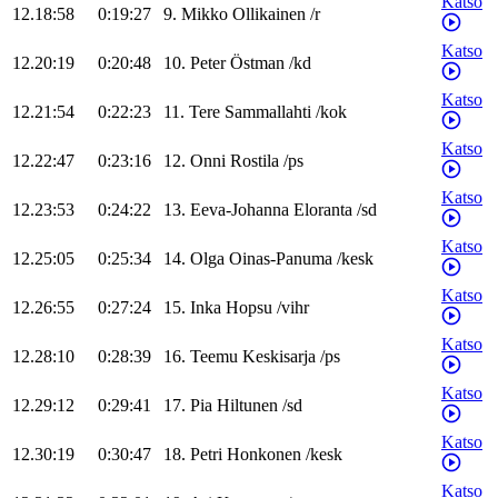
Katso
12.18:58
0:19:27
9
.
Mikko
Ollikainen
/
r
Katso
12.20:19
0:20:48
10
.
Peter
Östman
/
kd
Katso
12.21:54
0:22:23
11
.
Tere
Sammallahti
/
kok
Katso
12.22:47
0:23:16
12
.
Onni
Rostila
/
ps
Katso
12.23:53
0:24:22
13
.
Eeva-Johanna
Eloranta
/
sd
Katso
12.25:05
0:25:34
14
.
Olga
Oinas-Panuma
/
kesk
Katso
12.26:55
0:27:24
15
.
Inka
Hopsu
/
vihr
Katso
12.28:10
0:28:39
16
.
Teemu
Keskisarja
/
ps
Katso
12.29:12
0:29:41
17
.
Pia
Hiltunen
/
sd
Katso
12.30:19
0:30:47
18
.
Petri
Honkonen
/
kesk
Katso