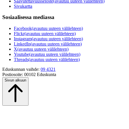
Saavutettavuusseloste
(avautuu uuteen välilehteen)
Sivukartta
Sosiaalisessa mediassa
Facebook
(avautuu uuteen välilehteen)
Flickr
(avautuu uuteen välilehteen)
Instagram
(avautuu uuteen välilehteen)
LinkedIn
(avautuu uuteen välilehteen)
X
(avautuu uuteen välilehteen)
Youtube
(avautuu uuteen välilehteen)
Threads
(avautuu uuteen välilehteen)
Eduskunnan vaihde:
09 4321
Postiosoite:
00102 Eduskunta
Sivun alkuun