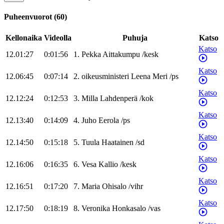
Puheenvuorot
(
60
)
Kellonaika
Videolla
Puhuja
Katso
Katso
12.01:27
0:01:56
1
.
Pekka
Aittakumpu
/
kesk
Katso
12.06:45
0:07:14
2
.
oikeusministeri
Leena
Meri
/
ps
Katso
12.12:24
0:12:53
3
.
Milla
Lahdenperä
/
kok
Katso
12.13:40
0:14:09
4
.
Juho
Eerola
/
ps
Katso
12.14:50
0:15:18
5
.
Tuula
Haatainen
/
sd
Katso
12.16:06
0:16:35
6
.
Vesa
Kallio
/
kesk
Katso
12.16:51
0:17:20
7
.
Maria
Ohisalo
/
vihr
Katso
12.17:50
0:18:19
8
.
Veronika
Honkasalo
/
vas