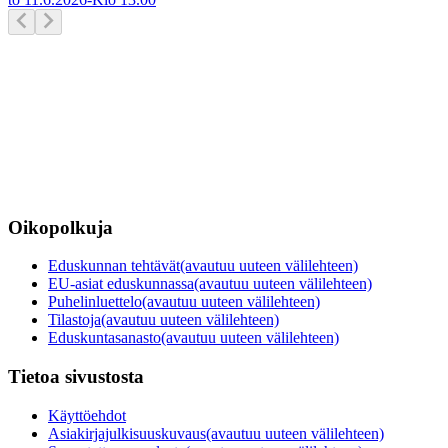
Oikopolkuja
Eduskunnan tehtävät
(avautuu uuteen välilehteen)
EU-asiat eduskunnassa
(avautuu uuteen välilehteen)
Puhelinluettelo
(avautuu uuteen välilehteen)
Tilastoja
(avautuu uuteen välilehteen)
Eduskuntasanasto
(avautuu uuteen välilehteen)
Tietoa sivustosta
Käyttöehdot
Asiakirjajulkisuuskuvaus
(avautuu uuteen välilehteen)