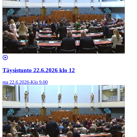
Täysistunto 22.6.2026 klo 12
ma 22.6.2026
-
Klo
9.00