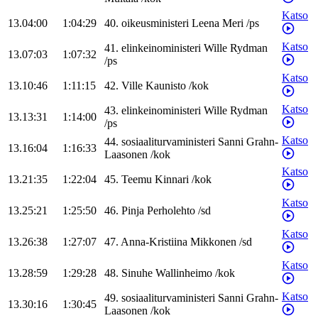
Katso
13.04:00
1:04:29
40
.
oikeusministeri
Leena
Meri
/
ps
Katso
41
.
elinkeinoministeri
Wille
Rydman
13.07:03
1:07:32
/
ps
Katso
13.10:46
1:11:15
42
.
Ville
Kaunisto
/
kok
Katso
43
.
elinkeinoministeri
Wille
Rydman
13.13:31
1:14:00
/
ps
Katso
44
.
sosiaaliturvaministeri
Sanni
Grahn-
13.16:04
1:16:33
Laasonen
/
kok
Katso
13.21:35
1:22:04
45
.
Teemu
Kinnari
/
kok
Katso
13.25:21
1:25:50
46
.
Pinja
Perholehto
/
sd
Katso
13.26:38
1:27:07
47
.
Anna-Kristiina
Mikkonen
/
sd
Katso
13.28:59
1:29:28
48
.
Sinuhe
Wallinheimo
/
kok
Katso
49
.
sosiaaliturvaministeri
Sanni
Grahn-
13.30:16
1:30:45
Laasonen
/
kok