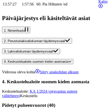
Katso
13.57:27
1:57:56
60
.
Pia
Hiltunen
/
sd
Päiväjärjestys eli käsiteltävät asiat
1.
Nimenhuuto
2.
Perustuslakivaliokunnan täydennysvaali
3.
Lakivaliokunnan täydennysvaali
4.
Keskustelualoite suomen kielen asemasta
Videossa oleva kohta
Siirry asiakohdan alkuun
4.
Keskustelualoite suomen kielen asemasta
Keskustelualoite
:
KA 1/2024 vp
(avautuu uuteen
välilehteen)
Keskustelu
Pidetyt puheenvuorot (40)