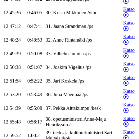
Katso
12.45:36
0:46:05
30
.
Krista
Mikkonen
/
vihr
Katso
12.47:12
0:47:41
31
.
Jaana
Strandman
/
ps
Katso
12.48:24
0:48:53
32
.
Anne
Rintamäki
/
ps
Katso
12.49:39
0:50:08
33
.
Vilhelm
Junnila
/
ps
Katso
12.50:38
0:51:07
34
.
Joakim
Vigelius
/
ps
Katso
12.51:54
0:52:22
35
.
Jari
Koskela
/
ps
Katso
12.53:20
0:53:49
36
.
Juha
Mäenpää
/
ps
Katso
12.54:39
0:55:08
37
.
Pekka
Aittakumpu
/
kesk
Katso
38
.
opetusministeri
Anna-Maja
12.55:48
0:56:17
Henriksson
/
r
Katso
39
.
tiede- ja kulttuuriministeri
Sari
12.59:52
1:00:21
Multala
/
kok