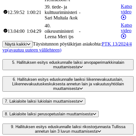
Katso
39
.
tiede- ja
video
12.59:52
1:00:21
kulttuuriministeri
-
Sari
Multala
/
kok
Katso
40
.
video
13.04:00
1:04:29
oikeusministeri
-
Leena
Meri
/
ps
Täysistunnon pöytäkirjan asiakohta
:
PTK 13/2024/4
Näytä kaikki
vp
(avautuu uuteen välilehteen)
5.
Hallituksen esitys eduskunnalle laiksi arvopaperimarkkinalain
muuttamisesta
6.
Hallituksen esitys eduskunnalle laeiksi liikennevakuutuslain,
Liikennevakuutuskeskuksesta annetun lain ja vakuutusyhtiölain
muuttamisesta
7.
Lakialoite laiksi lukiolain muuttamisesta
8.
Lakialoite laiksi perusopetuslain muuttamisesta
9.
Hallituksen esitys eduskunnalle laiksi rikostorjunnasta Tullissa
annetun lain 3 luvun muuttamisesta