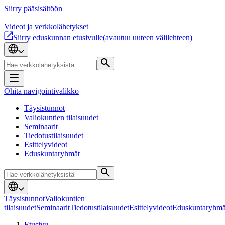
Siirry pääsisältöön
Videot ja verkkolähetykset
Siirry eduskunnan etusivulle
(avautuu uuteen välilehteen)
Ohita navigointivalikko
Täysistunnot
Valiokuntien tilaisuudet
Seminaarit
Tiedotustilaisuudet
Esittelyvideot
Eduskuntaryhmät
Täysistunnot
Valiokuntien
tilaisuudet
Seminaarit
Tiedotustilaisuudet
Esittelyvideot
Eduskuntaryhmä
Etusivu