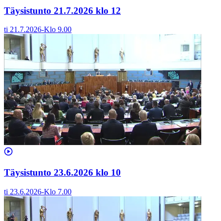
Täysistunto 21.7.2026 klo 12
ti 21.7.2026
-
Klo
9.00
Täysistunto 23.6.2026 klo 10
ti 23.6.2026
-
Klo
7.00