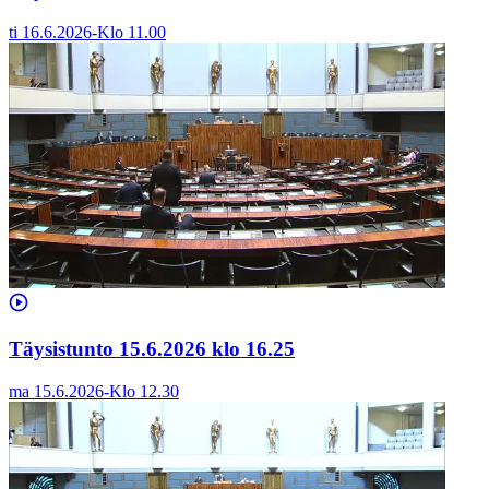
ti 16.6.2026
-
Klo
11.00
Täysistunto 15.6.2026 klo 16.25
ma 15.6.2026
-
Klo
12.30