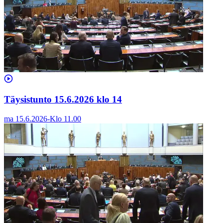
Täysistunto 15.6.2026 klo 14
ma 15.6.2026
-
Klo
11.00