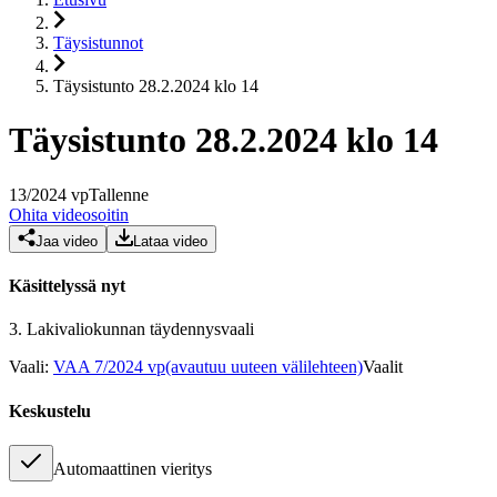
Täysistunnot
Täysistunto 28.2.2024 klo 14
Täysistunto 28.2.2024 klo 14
13
/
2024
vp
Tallenne
Ohita videosoitin
Jaa video
Lataa video
Käsittelyssä nyt
3.
Lakivaliokunnan täydennysvaali
Vaali
:
VAA 7/2024 vp
(avautuu uuteen välilehteen)
Vaalit
Keskustelu
Automaattinen vieritys