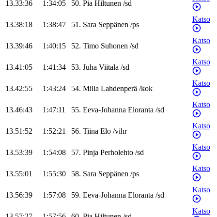
13.33:36
1:34:05
50
.
Pia
Hiltunen
/
sd
Katso
13.38:18
1:38:47
51
.
Sara
Seppänen
/
ps
Katso
13.39:46
1:40:15
52
.
Timo
Suhonen
/
sd
Katso
13.41:05
1:41:34
53
.
Juha
Viitala
/
sd
Katso
13.42:55
1:43:24
54
.
Milla
Lahdenperä
/
kok
Katso
13.46:43
1:47:11
55
.
Eeva-Johanna
Eloranta
/
sd
Katso
13.51:52
1:52:21
56
.
Tiina
Elo
/
vihr
Katso
13.53:39
1:54:08
57
.
Pinja
Perholehto
/
sd
Katso
13.55:01
1:55:30
58
.
Sara
Seppänen
/
ps
Katso
13.56:39
1:57:08
59
.
Eeva-Johanna
Eloranta
/
sd
Katso
13.57:27
1:57:56
60
.
Pia
Hiltunen
/
sd