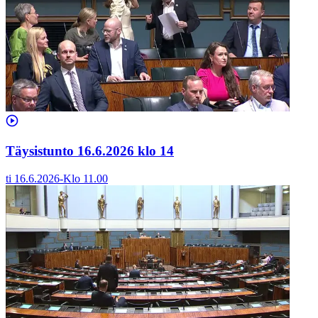
Täysistunto 16.6.2026 klo 14
ti 16.6.2026
-
Klo
11.00