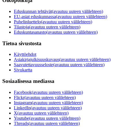
Oikopolkuja
Eduskunnan tehtävät
(avautuu uuteen välilehteen)
EU-asiat eduskunnassa
(avautuu uuteen välilehteen)
Puhelinluettelo
(avautuu uuteen välilehteen)
Tilastoja
(avautuu uuteen välilehteen)
Eduskuntasanasto
(avautuu uuteen välilehteen)
Tietoa sivustosta
Käyttöehdot
Asiakirjajulkisuuskuvaus
(avautuu uuteen välilehteen)
Saavutettavuusseloste
(avautuu uuteen välilehteen)
Sivukartta
Sosiaalisessa mediassa
Facebook
(avautuu uuteen välilehteen)
Flickr
(avautuu uuteen välilehteen)
Instagram
(avautuu uuteen välilehteen)
LinkedIn
(avautuu uuteen välilehteen)
X
(avautuu uuteen välilehteen)
Youtube
(avautuu uuteen välilehteen)
Threads
(avautuu uuteen välilehteen)