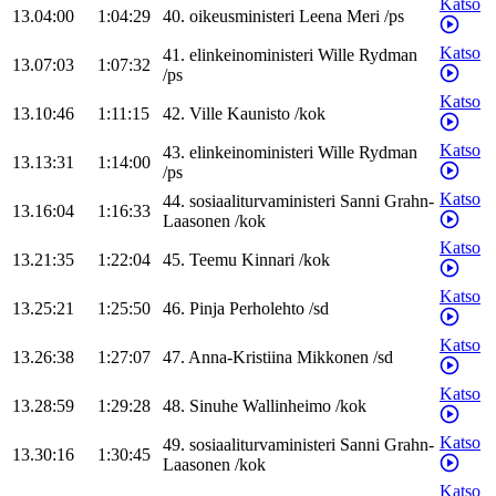
Katso
13.04:00
1:04:29
40
.
oikeusministeri
Leena
Meri
/
ps
Katso
41
.
elinkeinoministeri
Wille
Rydman
13.07:03
1:07:32
/
ps
Katso
13.10:46
1:11:15
42
.
Ville
Kaunisto
/
kok
Katso
43
.
elinkeinoministeri
Wille
Rydman
13.13:31
1:14:00
/
ps
Katso
44
.
sosiaaliturvaministeri
Sanni
Grahn-
13.16:04
1:16:33
Laasonen
/
kok
Katso
13.21:35
1:22:04
45
.
Teemu
Kinnari
/
kok
Katso
13.25:21
1:25:50
46
.
Pinja
Perholehto
/
sd
Katso
13.26:38
1:27:07
47
.
Anna-Kristiina
Mikkonen
/
sd
Katso
13.28:59
1:29:28
48
.
Sinuhe
Wallinheimo
/
kok
Katso
49
.
sosiaaliturvaministeri
Sanni
Grahn-
13.30:16
1:30:45
Laasonen
/
kok
Katso