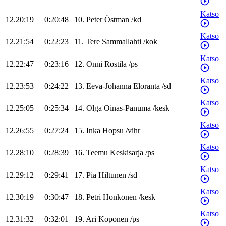
Katso
12.20:19
0:20:48
10
.
Peter
Östman
/
kd
Katso
12.21:54
0:22:23
11
.
Tere
Sammallahti
/
kok
Katso
12.22:47
0:23:16
12
.
Onni
Rostila
/
ps
Katso
12.23:53
0:24:22
13
.
Eeva-Johanna
Eloranta
/
sd
Katso
12.25:05
0:25:34
14
.
Olga
Oinas-Panuma
/
kesk
Katso
12.26:55
0:27:24
15
.
Inka
Hopsu
/
vihr
Katso
12.28:10
0:28:39
16
.
Teemu
Keskisarja
/
ps
Katso
12.29:12
0:29:41
17
.
Pia
Hiltunen
/
sd
Katso
12.30:19
0:30:47
18
.
Petri
Honkonen
/
kesk
Katso
12.31:32
0:32:01
19
.
Ari
Koponen
/
ps