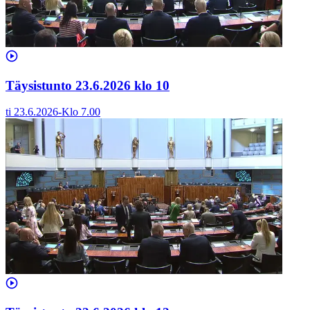
Täysistunto 23.6.2026 klo 10
ti 23.6.2026
-
Klo
7.00