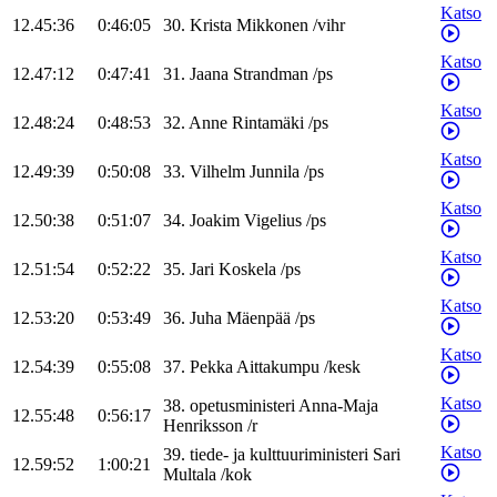
Katso
12.45:36
0:46:05
30
.
Krista
Mikkonen
/
vihr
Katso
12.47:12
0:47:41
31
.
Jaana
Strandman
/
ps
Katso
12.48:24
0:48:53
32
.
Anne
Rintamäki
/
ps
Katso
12.49:39
0:50:08
33
.
Vilhelm
Junnila
/
ps
Katso
12.50:38
0:51:07
34
.
Joakim
Vigelius
/
ps
Katso
12.51:54
0:52:22
35
.
Jari
Koskela
/
ps
Katso
12.53:20
0:53:49
36
.
Juha
Mäenpää
/
ps
Katso
12.54:39
0:55:08
37
.
Pekka
Aittakumpu
/
kesk
Katso
38
.
opetusministeri
Anna-Maja
12.55:48
0:56:17
Henriksson
/
r
Katso
39
.
tiede- ja kulttuuriministeri
Sari
12.59:52
1:00:21
Multala
/
kok