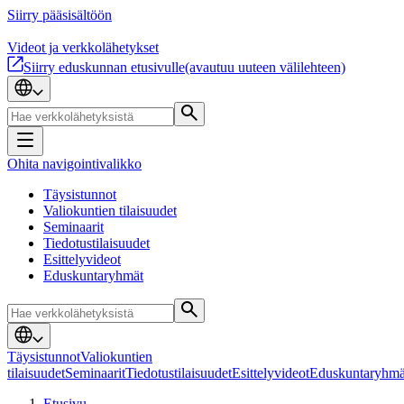
Siirry pääsisältöön
Videot ja verkkolähetykset
Siirry eduskunnan etusivulle
(avautuu uuteen välilehteen)
Ohita navigointivalikko
Täysistunnot
Valiokuntien tilaisuudet
Seminaarit
Tiedotustilaisuudet
Esittelyvideot
Eduskuntaryhmät
Täysistunnot
Valiokuntien
tilaisuudet
Seminaarit
Tiedotustilaisuudet
Esittelyvideot
Eduskuntaryhmä
Etusivu