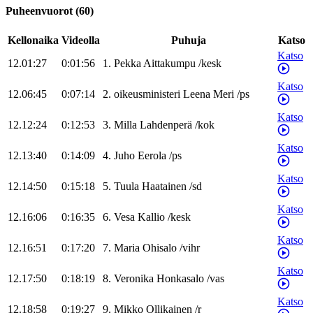
Puheenvuorot
(
60
)
Kellonaika
Videolla
Puhuja
Katso
Katso
12.01:27
0:01:56
1
.
Pekka
Aittakumpu
/
kesk
Katso
12.06:45
0:07:14
2
.
oikeusministeri
Leena
Meri
/
ps
Katso
12.12:24
0:12:53
3
.
Milla
Lahdenperä
/
kok
Katso
12.13:40
0:14:09
4
.
Juho
Eerola
/
ps
Katso
12.14:50
0:15:18
5
.
Tuula
Haatainen
/
sd
Katso
12.16:06
0:16:35
6
.
Vesa
Kallio
/
kesk
Katso
12.16:51
0:17:20
7
.
Maria
Ohisalo
/
vihr
Katso
12.17:50
0:18:19
8
.
Veronika
Honkasalo
/
vas
Katso
12.18:58
0:19:27
9
.
Mikko
Ollikainen
/
r