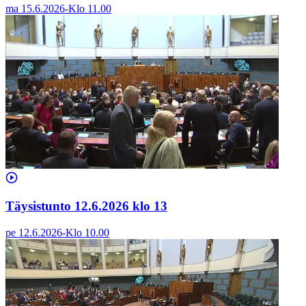
ma 15.6.2026
-
Klo
11.00
Täysistunto 12.6.2026 klo 13
pe 12.6.2026
-
Klo
10.00