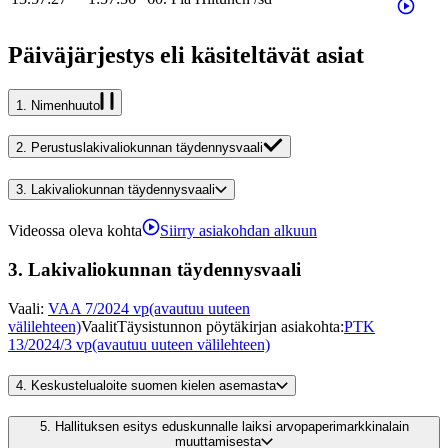
Päiväjärjestys eli käsiteltävät asiat
1.
Nimenhuuto
2.
Perustuslakivaliokunnan täydennysvaali
3.
Lakivaliokunnan täydennysvaali
Videossa oleva kohta
Siirry asiakohdan alkuun
3.
Lakivaliokunnan täydennysvaali
Vaali
:
VAA 7/2024 vp
(avautuu uuteen
välilehteen)
Vaalit
Täysistunnon pöytäkirjan asiakohta
:
PTK
13/2024/3 vp
(avautuu uuteen välilehteen)
4.
Keskustelualoite suomen kielen asemasta
5.
Hallituksen esitys eduskunnalle laiksi arvopaperimarkkinalain
muuttamisesta