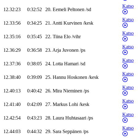
Katso
12.32:23
0:32:52
20
.
Eemeli
Peltonen
/
sd
Katso
12.33:56
0:34:25
21
.
Antti
Kurvinen
/
kesk
Katso
12.35:16
0:35:45
22
.
Tiina
Elo
/
vihr
Katso
12.36:29
0:36:58
23
.
Arja
Juvonen
/
ps
Katso
12.37:36
0:38:05
24
.
Lotta
Hamari
/
sd
Katso
12.38:40
0:39:09
25
.
Hannu
Hoskonen
/
kesk
Katso
12.40:13
0:40:42
26
.
Mira
Nieminen
/
ps
Katso
12.41:40
0:42:09
27
.
Markus
Lohi
/
kesk
Katso
12.42:54
0:43:23
28
.
Laura
Huhtasaari
/
ps
Katso
12.44:03
0:44:32
29
.
Sara
Seppänen
/
ps