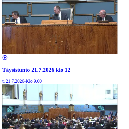
Täysistunto 21.7.2026 klo 12
ti 21.7.2026
-
Klo
9.00