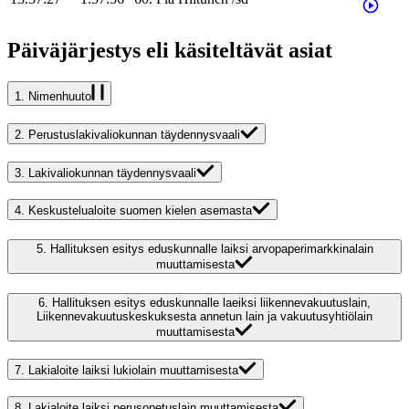
Päiväjärjestys eli käsiteltävät asiat
1.
Nimenhuuto
2.
Perustuslakivaliokunnan täydennysvaali
3.
Lakivaliokunnan täydennysvaali
4.
Keskustelualoite suomen kielen asemasta
5.
Hallituksen esitys eduskunnalle laiksi arvopaperimarkkinalain
muuttamisesta
6.
Hallituksen esitys eduskunnalle laeiksi liikennevakuutuslain,
Liikennevakuutuskeskuksesta annetun lain ja vakuutusyhtiölain
muuttamisesta
7.
Lakialoite laiksi lukiolain muuttamisesta
8.
Lakialoite laiksi perusopetuslain muuttamisesta