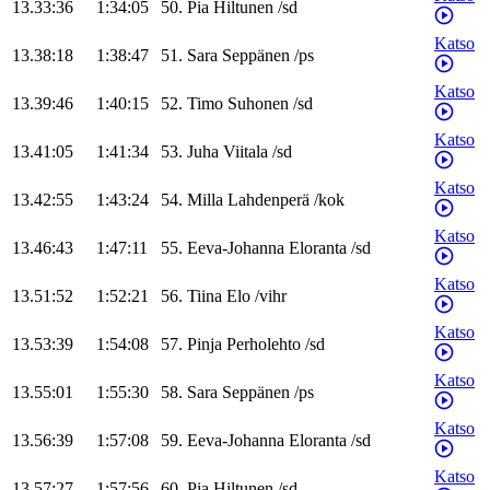
13.33:36
1:34:05
50
.
Pia
Hiltunen
/
sd
Katso
13.38:18
1:38:47
51
.
Sara
Seppänen
/
ps
Katso
13.39:46
1:40:15
52
.
Timo
Suhonen
/
sd
Katso
13.41:05
1:41:34
53
.
Juha
Viitala
/
sd
Katso
13.42:55
1:43:24
54
.
Milla
Lahdenperä
/
kok
Katso
13.46:43
1:47:11
55
.
Eeva-Johanna
Eloranta
/
sd
Katso
13.51:52
1:52:21
56
.
Tiina
Elo
/
vihr
Katso
13.53:39
1:54:08
57
.
Pinja
Perholehto
/
sd
Katso
13.55:01
1:55:30
58
.
Sara
Seppänen
/
ps
Katso
13.56:39
1:57:08
59
.
Eeva-Johanna
Eloranta
/
sd
Katso
13.57:27
1:57:56
60
.
Pia
Hiltunen
/
sd