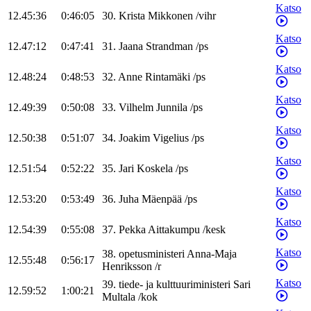
Katso
12.45:36
0:46:05
30
.
Krista
Mikkonen
/
vihr
Katso
12.47:12
0:47:41
31
.
Jaana
Strandman
/
ps
Katso
12.48:24
0:48:53
32
.
Anne
Rintamäki
/
ps
Katso
12.49:39
0:50:08
33
.
Vilhelm
Junnila
/
ps
Katso
12.50:38
0:51:07
34
.
Joakim
Vigelius
/
ps
Katso
12.51:54
0:52:22
35
.
Jari
Koskela
/
ps
Katso
12.53:20
0:53:49
36
.
Juha
Mäenpää
/
ps
Katso
12.54:39
0:55:08
37
.
Pekka
Aittakumpu
/
kesk
Katso
38
.
opetusministeri
Anna-Maja
12.55:48
0:56:17
Henriksson
/
r
Katso
39
.
tiede- ja kulttuuriministeri
Sari
12.59:52
1:00:21
Multala
/
kok