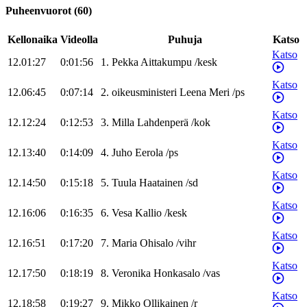
Puheenvuorot
(
60
)
Kellonaika
Videolla
Puhuja
Katso
Katso
12.01:27
0:01:56
1
.
Pekka
Aittakumpu
/
kesk
Katso
12.06:45
0:07:14
2
.
oikeusministeri
Leena
Meri
/
ps
Katso
12.12:24
0:12:53
3
.
Milla
Lahdenperä
/
kok
Katso
12.13:40
0:14:09
4
.
Juho
Eerola
/
ps
Katso
12.14:50
0:15:18
5
.
Tuula
Haatainen
/
sd
Katso
12.16:06
0:16:35
6
.
Vesa
Kallio
/
kesk
Katso
12.16:51
0:17:20
7
.
Maria
Ohisalo
/
vihr
Katso
12.17:50
0:18:19
8
.
Veronika
Honkasalo
/
vas
Katso
12.18:58
0:19:27
9
.
Mikko
Ollikainen
/
r