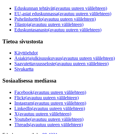
Eduskunnan tehtävät
(avautuu uuteen välilehteen)
EU-asiat eduskunnassa
(avautuu uuteen välilehteen)
Puhelinluettelo
(avautuu uuteen välilehteen)
Tilastoja
(avautuu uuteen välilehteen)
Eduskuntasanasto
(avautuu uuteen välilehteen)
Tietoa sivustosta
Käyttöehdot
Asiakirjajulkisuuskuvaus
(avautuu uuteen välilehteen)
Saavutettavuusseloste
(avautuu uuteen välilehteen)
Sivukartta
Sosiaalisessa mediassa
Facebook
(avautuu uuteen välilehteen)
Flickr
(avautuu uuteen välilehteen)
Instagram
(avautuu uuteen välilehteen)
LinkedIn
(avautuu uuteen välilehteen)
X
(avautuu uuteen välilehteen)
Youtube
(avautuu uuteen välilehteen)
Threads
(avautuu uuteen välilehteen)