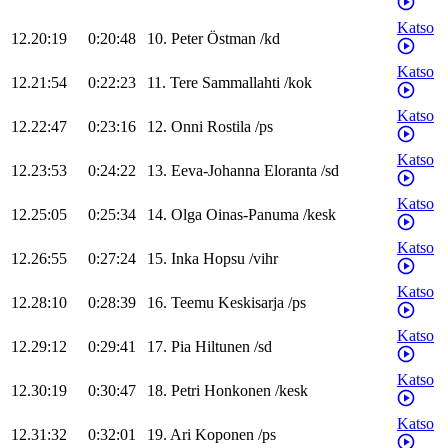
Katso
12.20:19
0:20:48
10
.
Peter
Östman
/
kd
Katso
12.21:54
0:22:23
11
.
Tere
Sammallahti
/
kok
Katso
12.22:47
0:23:16
12
.
Onni
Rostila
/
ps
Katso
12.23:53
0:24:22
13
.
Eeva-Johanna
Eloranta
/
sd
Katso
12.25:05
0:25:34
14
.
Olga
Oinas-Panuma
/
kesk
Katso
12.26:55
0:27:24
15
.
Inka
Hopsu
/
vihr
Katso
12.28:10
0:28:39
16
.
Teemu
Keskisarja
/
ps
Katso
12.29:12
0:29:41
17
.
Pia
Hiltunen
/
sd
Katso
12.30:19
0:30:47
18
.
Petri
Honkonen
/
kesk
Katso
12.31:32
0:32:01
19
.
Ari
Koponen
/
ps