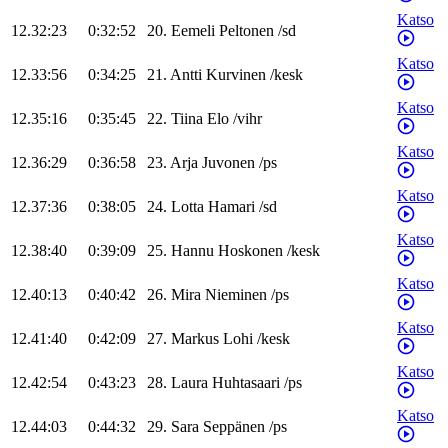
Katso
12.32:23
0:32:52
20
.
Eemeli
Peltonen
/
sd
Katso
12.33:56
0:34:25
21
.
Antti
Kurvinen
/
kesk
Katso
12.35:16
0:35:45
22
.
Tiina
Elo
/
vihr
Katso
12.36:29
0:36:58
23
.
Arja
Juvonen
/
ps
Katso
12.37:36
0:38:05
24
.
Lotta
Hamari
/
sd
Katso
12.38:40
0:39:09
25
.
Hannu
Hoskonen
/
kesk
Katso
12.40:13
0:40:42
26
.
Mira
Nieminen
/
ps
Katso
12.41:40
0:42:09
27
.
Markus
Lohi
/
kesk
Katso
12.42:54
0:43:23
28
.
Laura
Huhtasaari
/
ps
Katso
12.44:03
0:44:32
29
.
Sara
Seppänen
/
ps