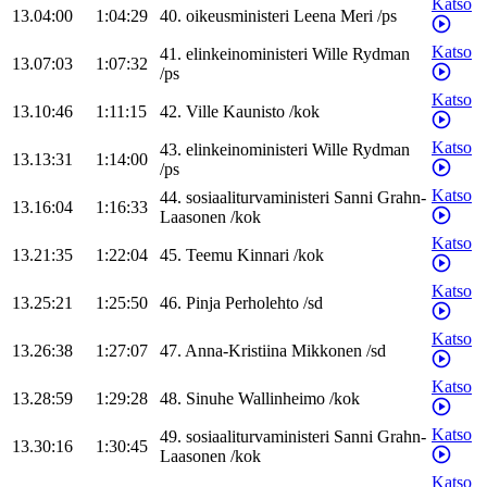
Katso
13.04:00
1:04:29
40
.
oikeusministeri
Leena
Meri
/
ps
Katso
41
.
elinkeinoministeri
Wille
Rydman
13.07:03
1:07:32
/
ps
Katso
13.10:46
1:11:15
42
.
Ville
Kaunisto
/
kok
Katso
43
.
elinkeinoministeri
Wille
Rydman
13.13:31
1:14:00
/
ps
Katso
44
.
sosiaaliturvaministeri
Sanni
Grahn-
13.16:04
1:16:33
Laasonen
/
kok
Katso
13.21:35
1:22:04
45
.
Teemu
Kinnari
/
kok
Katso
13.25:21
1:25:50
46
.
Pinja
Perholehto
/
sd
Katso
13.26:38
1:27:07
47
.
Anna-Kristiina
Mikkonen
/
sd
Katso
13.28:59
1:29:28
48
.
Sinuhe
Wallinheimo
/
kok
Katso
49
.
sosiaaliturvaministeri
Sanni
Grahn-
13.30:16
1:30:45
Laasonen
/
kok
Katso