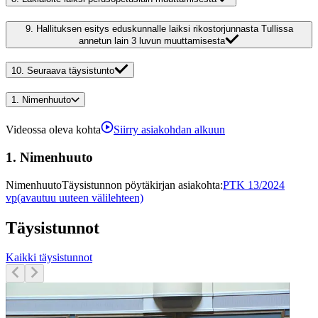
9.
Hallituksen esitys eduskunnalle laiksi rikostorjunnasta Tullissa
annetun lain 3 luvun muuttamisesta
10.
Seuraava täysistunto
1.
Nimenhuuto
Videossa oleva kohta
Siirry asiakohdan alkuun
1.
Nimenhuuto
Nimenhuuto
Täysistunnon pöytäkirjan asiakohta
:
PTK 13/2024
vp
(avautuu uuteen välilehteen)
Täysistunnot
Kaikki täysistunnot