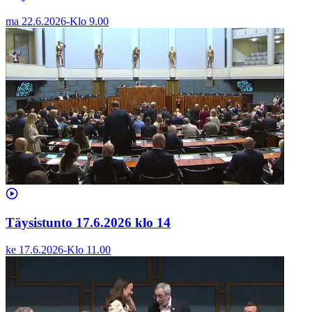
ma 22.6.2026
-
Klo
9.00
Täysistunto 17.6.2026 klo 14
ke 17.6.2026
-
Klo
11.00