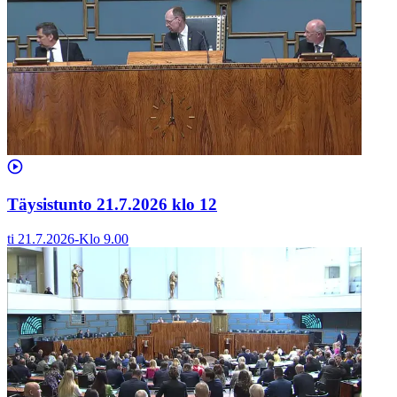
Täysistunto 21.7.2026 klo 12
ti 21.7.2026
-
Klo
9.00