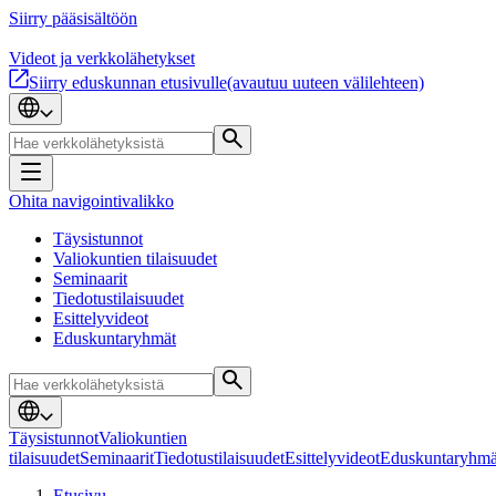
Siirry pääsisältöön
Videot ja verkkolähetykset
Siirry eduskunnan etusivulle
(avautuu uuteen välilehteen)
Ohita navigointivalikko
Täysistunnot
Valiokuntien tilaisuudet
Seminaarit
Tiedotustilaisuudet
Esittelyvideot
Eduskuntaryhmät
Täysistunnot
Valiokuntien
tilaisuudet
Seminaarit
Tiedotustilaisuudet
Esittelyvideot
Eduskuntaryhmä
Etusivu