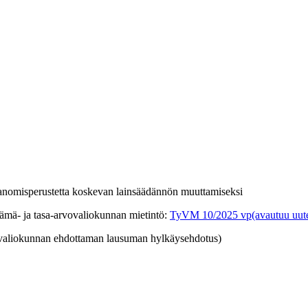
tisanomisperustetta koskevan lainsäädännön muuttamiseksi
ämä- ja tasa-arvovaliokunnan mietintö
:
TyVM 10/2025 vp
(avautuu uut
ja valiokunnan ehdottaman lausuman hylkäysehdotus)