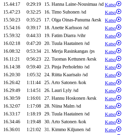
15.44:17
0:29:19
15
.
Hanna
Laine-Nousimaa
/
sd
Katso
15.47:23
0:32:25
16
.
Timo
Suhonen
/
sd
Katso
15.50:23
0:35:25
17
.
Olga
Oinas-Panuma
/
kesk
Katso
15.54:16
0:39:17
18
.
Anette
Karlsson
/
sd
Katso
15.59:32
0:44:33
19
.
Fatim
Diarra
/
vihr
Katso
16.02:18
0:47:20
20
.
Tuula
Haatainen
/
sd
Katso
16.08:32
0:53:34
21
.
Merja
Rasinkangas
/
ps
Katso
16.11:21
0:56:23
22
.
Tuomas
Kettunen
/
kesk
Katso
16.14:38
0:59:40
23
.
Pinja
Perholehto
/
sd
Katso
16.20:30
1:05:32
24
.
Riitta
Kaarisalo
/
sd
Katso
16.26:42
1:11:44
25
.
Arto
Satonen
/
kok
Katso
16.29:49
1:14:51
26
.
Lauri
Lyly
/
sd
Katso
16.30:59
1:16:01
27
.
Hannu
Hoskonen
/
kesk
Katso
16.32:07
1:17:08
28
.
Niina
Malm
/
sd
Katso
16.33:17
1:18:19
29
.
Tuula
Haatainen
/
sd
Katso
16.34:46
1:19:48
30
.
Arto
Satonen
/
kok
Katso
16.36:01
1:21:02
31
.
Kimmo
Kiljunen
/
sd
Katso