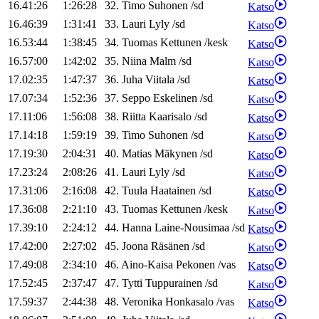
16.41:26
1:26:28
32
.
Timo
Suhonen
/
sd
Katso
16.46:39
1:31:41
33
.
Lauri
Lyly
/
sd
Katso
16.53:44
1:38:45
34
.
Tuomas
Kettunen
/
kesk
Katso
16.57:00
1:42:02
35
.
Niina
Malm
/
sd
Katso
17.02:35
1:47:37
36
.
Juha
Viitala
/
sd
Katso
17.07:34
1:52:36
37
.
Seppo
Eskelinen
/
sd
Katso
17.11:06
1:56:08
38
.
Riitta
Kaarisalo
/
sd
Katso
17.14:18
1:59:19
39
.
Timo
Suhonen
/
sd
Katso
17.19:30
2:04:31
40
.
Matias
Mäkynen
/
sd
Katso
17.23:24
2:08:26
41
.
Lauri
Lyly
/
sd
Katso
17.31:06
2:16:08
42
.
Tuula
Haatainen
/
sd
Katso
17.36:08
2:21:10
43
.
Tuomas
Kettunen
/
kesk
Katso
17.39:10
2:24:12
44
.
Hanna
Laine-Nousimaa
/
sd
Katso
17.42:00
2:27:02
45
.
Joona
Räsänen
/
sd
Katso
17.49:08
2:34:10
46
.
Aino-Kaisa
Pekonen
/
vas
Katso
17.52:45
2:37:47
47
.
Tytti
Tuppurainen
/
sd
Katso
17.59:37
2:44:38
48
.
Veronika
Honkasalo
/
vas
Katso