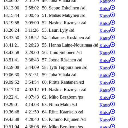
18.06:07
2:51:09
49
.
Juha
Viitala
/
sd
Katso
18.13:00
2:58:02
50
.
Seppo
Eskelinen
/
sd
Katso
18.15:44
3:00:46
51
.
Matias
Mäkynen
/
sd
Katso
18.19:58
3:05:00
52
.
Nasima
Razmyar
/
sd
Katso
18.26:24
3:11:26
53
.
Lauri
Lyly
/
sd
Katso
18.33:50
3:18:52
54
.
Johannes
Koskinen
/
sd
Katso
18.41:21
3:26:23
55
.
Hanna
Laine-Nousimaa
/
sd
Katso
18.43:58
3:29:00
56
.
Timo
Suhonen
/
sd
Katso
18.51:41
3:36:43
57
.
Joona
Räsänen
/
sd
Katso
18.59:08
3:44:09
58
.
Tytti
Tuppurainen
/
sd
Katso
19.06:30
3:51:31
59
.
Juha
Viitala
/
sd
Katso
19.09:52
3:54:54
60
.
Piritta
Rantanen
/
sd
Katso
19.17:10
4:02:12
61
.
Nasima
Razmyar
/
sd
Katso
19.22:41
4:07:43
62
.
Miko
Bergbom
/
ps
Katso
19.29:01
4:14:03
63
.
Niina
Malm
/
sd
Katso
19.36:48
4:21:50
64
.
Riitta
Kaarisalo
/
sd
Katso
19.43:38
4:28:40
65
.
Kimmo
Kiljunen
/
sd
Katso
19.51:04
4:36:06
66
.
Miko
Bergbom
/
ps
Katso