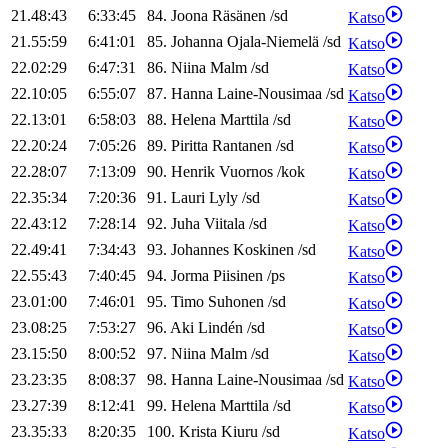
21.48:43
6:33:45
84
.
Joona
Räsänen
/
sd
Katso
21.55:59
6:41:01
85
.
Johanna
Ojala-Niemelä
/
sd
Katso
22.02:29
6:47:31
86
.
Niina
Malm
/
sd
Katso
22.10:05
6:55:07
87
.
Hanna
Laine-Nousimaa
/
sd
Katso
22.13:01
6:58:03
88
.
Helena
Marttila
/
sd
Katso
22.20:24
7:05:26
89
.
Piritta
Rantanen
/
sd
Katso
22.28:07
7:13:09
90
.
Henrik
Vuornos
/
kok
Katso
22.35:34
7:20:36
91
.
Lauri
Lyly
/
sd
Katso
22.43:12
7:28:14
92
.
Juha
Viitala
/
sd
Katso
22.49:41
7:34:43
93
.
Johannes
Koskinen
/
sd
Katso
22.55:43
7:40:45
94
.
Jorma
Piisinen
/
ps
Katso
23.01:00
7:46:01
95
.
Timo
Suhonen
/
sd
Katso
23.08:25
7:53:27
96
.
Aki
Lindén
/
sd
Katso
23.15:50
8:00:52
97
.
Niina
Malm
/
sd
Katso
23.23:35
8:08:37
98
.
Hanna
Laine-Nousimaa
/
sd
Katso
23.27:39
8:12:41
99
.
Helena
Marttila
/
sd
Katso
23.35:33
8:20:35
100
.
Krista
Kiuru
/
sd
Katso