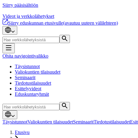
Siirry pääsisältöön
Videot ja verkkolähetykset
Siirry eduskunnan etusivulle
(avautuu uuteen välilehteen)
Ohita navigointivalikko
Täysistunnot
Valiokuntien tilaisuudet
Seminaarit
Tiedotustilaisuudet
Esittelyvideot
Eduskuntaryhmät
Täysistunnot
Valiokuntien tilaisuudet
Seminaarit
Tiedotustilaisuudet
Esit
Etusivu