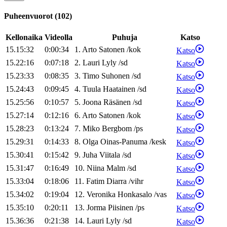
Puheenvuorot
(
102
)
Kellonaika
Videolla
Puhuja
Katso
15.15:32
0:00:34
1
.
Arto
Satonen
/
kok
Katso
15.22:16
0:07:18
2
.
Lauri
Lyly
/
sd
Katso
15.23:33
0:08:35
3
.
Timo
Suhonen
/
sd
Katso
15.24:43
0:09:45
4
.
Tuula
Haatainen
/
sd
Katso
15.25:56
0:10:57
5
.
Joona
Räsänen
/
sd
Katso
15.27:14
0:12:16
6
.
Arto
Satonen
/
kok
Katso
15.28:23
0:13:24
7
.
Miko
Bergbom
/
ps
Katso
15.29:31
0:14:33
8
.
Olga
Oinas-Panuma
/
kesk
Katso
15.30:41
0:15:42
9
.
Juha
Viitala
/
sd
Katso
15.31:47
0:16:49
10
.
Niina
Malm
/
sd
Katso
15.33:04
0:18:06
11
.
Fatim
Diarra
/
vihr
Katso
15.34:02
0:19:04
12
.
Veronika
Honkasalo
/
vas
Katso
15.35:10
0:20:11
13
.
Jorma
Piisinen
/
ps
Katso
15.36:36
0:21:38
14
.
Lauri
Lyly
/
sd
Katso