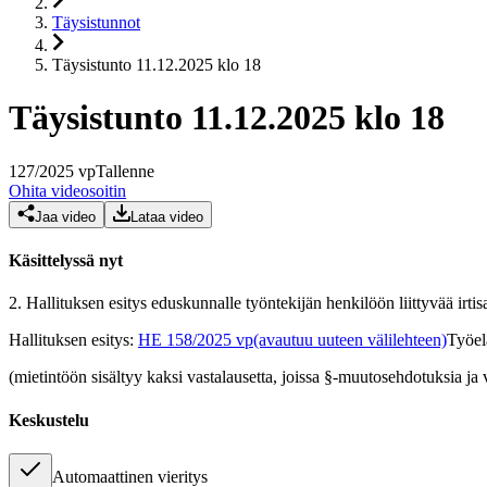
Täysistunnot
Täysistunto 11.12.2025 klo 18
Täysistunto 11.12.2025 klo 18
127
/
2025
vp
Tallenne
Ohita videosoitin
Jaa video
Lataa video
Käsittelyssä nyt
2.
Hallituksen esitys eduskunnalle työntekijän henkilöön liittyvää ir
Hallituksen esitys
:
HE 158/2025 vp
(avautuu uuteen välilehteen)
Työel
(mietintöön sisältyy kaksi vastalausetta, joissa §-muutosehdotuksia 
Keskustelu
Automaattinen vieritys