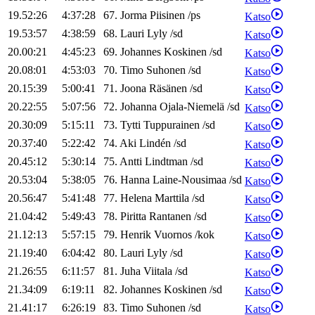
19.52:26
4:37:28
67
.
Jorma
Piisinen
/
ps
Katso
19.53:57
4:38:59
68
.
Lauri
Lyly
/
sd
Katso
20.00:21
4:45:23
69
.
Johannes
Koskinen
/
sd
Katso
20.08:01
4:53:03
70
.
Timo
Suhonen
/
sd
Katso
20.15:39
5:00:41
71
.
Joona
Räsänen
/
sd
Katso
20.22:55
5:07:56
72
.
Johanna
Ojala-Niemelä
/
sd
Katso
20.30:09
5:15:11
73
.
Tytti
Tuppurainen
/
sd
Katso
20.37:40
5:22:42
74
.
Aki
Lindén
/
sd
Katso
20.45:12
5:30:14
75
.
Antti
Lindtman
/
sd
Katso
20.53:04
5:38:05
76
.
Hanna
Laine-Nousimaa
/
sd
Katso
20.56:47
5:41:48
77
.
Helena
Marttila
/
sd
Katso
21.04:42
5:49:43
78
.
Piritta
Rantanen
/
sd
Katso
21.12:13
5:57:15
79
.
Henrik
Vuornos
/
kok
Katso
21.19:40
6:04:42
80
.
Lauri
Lyly
/
sd
Katso
21.26:55
6:11:57
81
.
Juha
Viitala
/
sd
Katso
21.34:09
6:19:11
82
.
Johannes
Koskinen
/
sd
Katso
21.41:17
6:26:19
83
.
Timo
Suhonen
/
sd
Katso