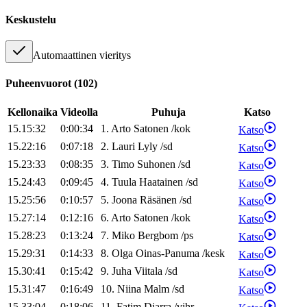
Keskustelu
Automaattinen vieritys
Puheenvuorot
(
102
)
Kellonaika
Videolla
Puhuja
Katso
15.15:32
0:00:34
1
.
Arto
Satonen
/
kok
Katso
15.22:16
0:07:18
2
.
Lauri
Lyly
/
sd
Katso
15.23:33
0:08:35
3
.
Timo
Suhonen
/
sd
Katso
15.24:43
0:09:45
4
.
Tuula
Haatainen
/
sd
Katso
15.25:56
0:10:57
5
.
Joona
Räsänen
/
sd
Katso
15.27:14
0:12:16
6
.
Arto
Satonen
/
kok
Katso
15.28:23
0:13:24
7
.
Miko
Bergbom
/
ps
Katso
15.29:31
0:14:33
8
.
Olga
Oinas-Panuma
/
kesk
Katso
15.30:41
0:15:42
9
.
Juha
Viitala
/
sd
Katso
15.31:47
0:16:49
10
.
Niina
Malm
/
sd
Katso
15.33:04
0:18:06
11
.
Fatim
Diarra
/
vihr