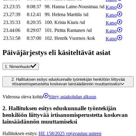
23.23:35
8:08:37
98
.
Hanna
Laine-Nousimaa
/
sd
Katso
23.27:39
8:12:41
99
.
Helena
Marttila
/
sd
Katso
23.35:33
8:20:35
100
.
Krista
Kiuru
/
sd
Katso
23.44:06
8:29:07
101
.
Piritta
Rantanen
/
sd
Katso
23.51:58
8:37:00
102
.
Henrik
Vuornos
/
kok
Katso
Päiväjärjestys eli käsiteltävät asiat
1.
Nimenhuuto
2.
Hallituksen esitys eduskunnalle työntekijän henkilöön liittyvää
irtisanomisperustetta koskevan lainsäädännön muuttamiseksi
Videossa oleva kohta
Siirry asiakohdan alkuun
2.
Hallituksen esitys eduskunnalle työntekijän
henkilöön liittyvää irtisanomisperustetta koskevan
lainsäädännön muuttamiseksi
Hallituksen esitys
:
HE 158/2025 vp
(avautuu uuteen