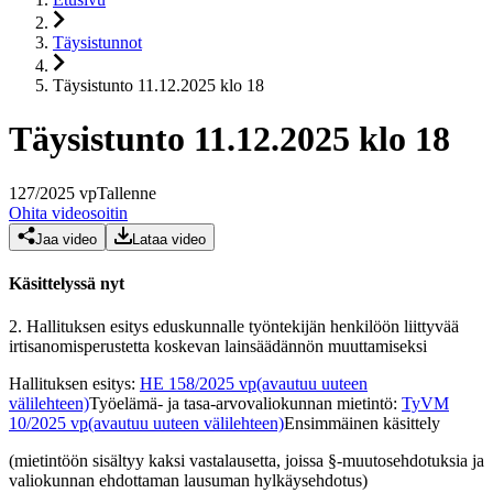
Täysistunnot
Täysistunto 11.12.2025 klo 18
Täysistunto 11.12.2025 klo 18
127
/
2025
vp
Tallenne
Ohita videosoitin
Jaa video
Lataa video
Käsittelyssä nyt
2.
Hallituksen esitys eduskunnalle työntekijän henkilöön liittyvää
irtisanomisperustetta koskevan lainsäädännön muuttamiseksi
Hallituksen esitys
:
HE 158/2025 vp
(avautuu uuteen
välilehteen)
Työelämä- ja tasa-arvovaliokunnan mietintö
:
TyVM
10/2025 vp
(avautuu uuteen välilehteen)
Ensimmäinen käsittely
(mietintöön sisältyy kaksi vastalausetta, joissa §-muutosehdotuksia ja
valiokunnan ehdottaman lausuman hylkäysehdotus)