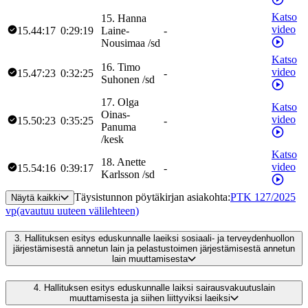
Katso
15
.
Hanna
video
15.44:17
0:29:19
Laine-
-
Nousimaa
/
sd
Katso
16
.
Timo
video
15.47:23
0:32:25
-
Suhonen
/
sd
17
.
Olga
Katso
Oinas-
video
15.50:23
0:35:25
-
Panuma
/
kesk
Katso
18
.
Anette
video
15.54:16
0:39:17
-
Karlsson
/
sd
Täysistunnon pöytäkirjan asiakohta
:
PTK 127/2025
Näytä kaikki
vp
(avautuu uuteen välilehteen)
3.
Hallituksen esitys eduskunnalle laeiksi sosiaali- ja terveydenhuollon
järjestämisestä annetun lain ja pelastustoimen järjestämisestä annetun
lain muuttamisesta
4.
Hallituksen esitys eduskunnalle laiksi sairausvakuutuslain
muuttamisesta ja siihen liittyviksi laeiksi