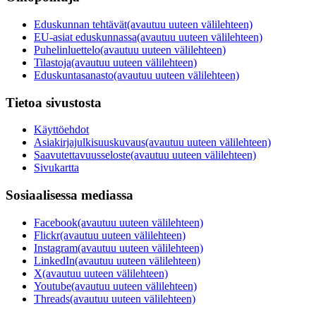
Eduskunnan tehtävät
(avautuu uuteen välilehteen)
EU-asiat eduskunnassa
(avautuu uuteen välilehteen)
Puhelinluettelo
(avautuu uuteen välilehteen)
Tilastoja
(avautuu uuteen välilehteen)
Eduskuntasanasto
(avautuu uuteen välilehteen)
Tietoa sivustosta
Käyttöehdot
Asiakirjajulkisuuskuvaus
(avautuu uuteen välilehteen)
Saavutettavuusseloste
(avautuu uuteen välilehteen)
Sivukartta
Sosiaalisessa mediassa
Facebook
(avautuu uuteen välilehteen)
Flickr
(avautuu uuteen välilehteen)
Instagram
(avautuu uuteen välilehteen)
LinkedIn
(avautuu uuteen välilehteen)
X
(avautuu uuteen välilehteen)
Youtube
(avautuu uuteen välilehteen)
Threads
(avautuu uuteen välilehteen)