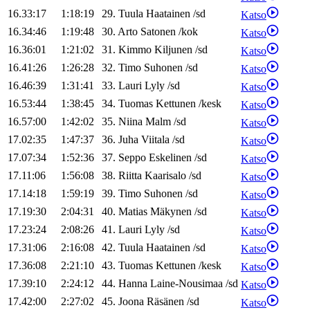
16.33:17
1:18:19
29
.
Tuula
Haatainen
/
sd
Katso
16.34:46
1:19:48
30
.
Arto
Satonen
/
kok
Katso
16.36:01
1:21:02
31
.
Kimmo
Kiljunen
/
sd
Katso
16.41:26
1:26:28
32
.
Timo
Suhonen
/
sd
Katso
16.46:39
1:31:41
33
.
Lauri
Lyly
/
sd
Katso
16.53:44
1:38:45
34
.
Tuomas
Kettunen
/
kesk
Katso
16.57:00
1:42:02
35
.
Niina
Malm
/
sd
Katso
17.02:35
1:47:37
36
.
Juha
Viitala
/
sd
Katso
17.07:34
1:52:36
37
.
Seppo
Eskelinen
/
sd
Katso
17.11:06
1:56:08
38
.
Riitta
Kaarisalo
/
sd
Katso
17.14:18
1:59:19
39
.
Timo
Suhonen
/
sd
Katso
17.19:30
2:04:31
40
.
Matias
Mäkynen
/
sd
Katso
17.23:24
2:08:26
41
.
Lauri
Lyly
/
sd
Katso
17.31:06
2:16:08
42
.
Tuula
Haatainen
/
sd
Katso
17.36:08
2:21:10
43
.
Tuomas
Kettunen
/
kesk
Katso
17.39:10
2:24:12
44
.
Hanna
Laine-Nousimaa
/
sd
Katso
17.42:00
2:27:02
45
.
Joona
Räsänen
/
sd
Katso