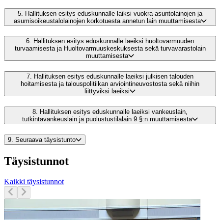
5.
Hallituksen esitys eduskunnalle laiksi vuokra-asuntolainojen ja
asumisoikeustalolainojen korkotuesta annetun lain muuttamisesta
6.
Hallituksen esitys eduskunnalle laeiksi huoltovarmuuden
turvaamisesta ja Huoltovarmuuskeskuksesta sekä turvavarastolain
muuttamisesta
7.
Hallituksen esitys eduskunnalle laeiksi julkisen talouden
hoitamisesta ja talouspolitiikan arviointineuvostosta sekä niihin
liittyviksi laeiksi
8.
Hallituksen esitys eduskunnalle laeiksi vankeuslain,
tutkintavankeuslain ja puolustustilalain 9 §:n muuttamisesta
9.
Seuraava täysistunto
Täysistunnot
Kaikki täysistunnot