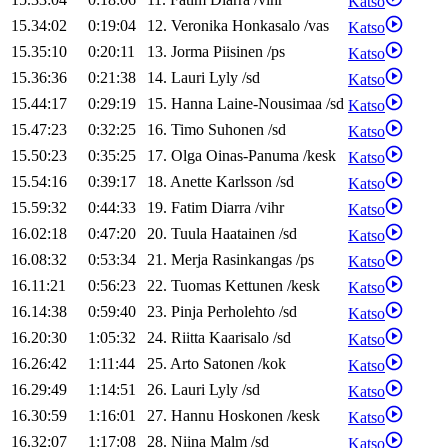
Katso
15.34:02
0:19:04
12
.
Veronika
Honkasalo
/
vas
Katso
15.35:10
0:20:11
13
.
Jorma
Piisinen
/
ps
Katso
15.36:36
0:21:38
14
.
Lauri
Lyly
/
sd
Katso
15.44:17
0:29:19
15
.
Hanna
Laine-Nousimaa
/
sd
Katso
15.47:23
0:32:25
16
.
Timo
Suhonen
/
sd
Katso
15.50:23
0:35:25
17
.
Olga
Oinas-Panuma
/
kesk
Katso
15.54:16
0:39:17
18
.
Anette
Karlsson
/
sd
Katso
15.59:32
0:44:33
19
.
Fatim
Diarra
/
vihr
Katso
16.02:18
0:47:20
20
.
Tuula
Haatainen
/
sd
Katso
16.08:32
0:53:34
21
.
Merja
Rasinkangas
/
ps
Katso
16.11:21
0:56:23
22
.
Tuomas
Kettunen
/
kesk
Katso
16.14:38
0:59:40
23
.
Pinja
Perholehto
/
sd
Katso
16.20:30
1:05:32
24
.
Riitta
Kaarisalo
/
sd
Katso
16.26:42
1:11:44
25
.
Arto
Satonen
/
kok
Katso
16.29:49
1:14:51
26
.
Lauri
Lyly
/
sd
Katso
16.30:59
1:16:01
27
.
Hannu
Hoskonen
/
kesk
Katso
16.32:07
1:17:08
28
.
Niina
Malm
/
sd
Katso