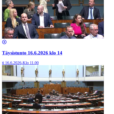
Täysistunto 16.6.2026 klo 14
ti 16.6.2026
-
Klo
11.00