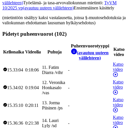
välilehteen)
Työelämä- ja tasa-arvovaliokunnan mietintö
:
TyVM
10/2025 vp
(avautuu uuteen välilehteen)
Ensimmäinen käsittely
(mietintöön sisältyy kaksi vastalausetta, joissa §-muutosehdotuksia ja
valiokunnan ehdottaman lausuman hylkäysehdotus)
Pidetyt puheenvuorot (102)
Puheenvuorotyyppi
Katso
Kellonaika
Videolla
Puhuja
(avautuu uuteen
video
välilehteen)
Katso
11
.
Fatim
video
15.33:04
0:18:06
-
Diarra
/
vihr
Katso
12
.
Veronika
video
15.34:02
0:19:04
Honkasalo
-
/
vas
Katso
13
.
Jorma
video
15.35:10
0:20:11
-
Piisinen
/
ps
Katso
14
.
Lauri
video
15.36:36
0:21:38
-
Lyly
/
sd