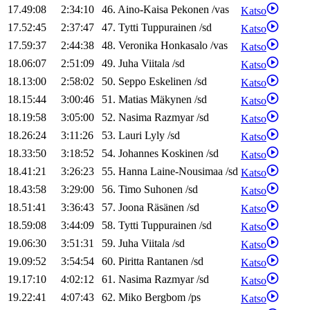
17.49:08
2:34:10
46
.
Aino-Kaisa
Pekonen
/
vas
Katso
17.52:45
2:37:47
47
.
Tytti
Tuppurainen
/
sd
Katso
17.59:37
2:44:38
48
.
Veronika
Honkasalo
/
vas
Katso
18.06:07
2:51:09
49
.
Juha
Viitala
/
sd
Katso
18.13:00
2:58:02
50
.
Seppo
Eskelinen
/
sd
Katso
18.15:44
3:00:46
51
.
Matias
Mäkynen
/
sd
Katso
18.19:58
3:05:00
52
.
Nasima
Razmyar
/
sd
Katso
18.26:24
3:11:26
53
.
Lauri
Lyly
/
sd
Katso
18.33:50
3:18:52
54
.
Johannes
Koskinen
/
sd
Katso
18.41:21
3:26:23
55
.
Hanna
Laine-Nousimaa
/
sd
Katso
18.43:58
3:29:00
56
.
Timo
Suhonen
/
sd
Katso
18.51:41
3:36:43
57
.
Joona
Räsänen
/
sd
Katso
18.59:08
3:44:09
58
.
Tytti
Tuppurainen
/
sd
Katso
19.06:30
3:51:31
59
.
Juha
Viitala
/
sd
Katso
19.09:52
3:54:54
60
.
Piritta
Rantanen
/
sd
Katso
19.17:10
4:02:12
61
.
Nasima
Razmyar
/
sd
Katso
19.22:41
4:07:43
62
.
Miko
Bergbom
/
ps
Katso