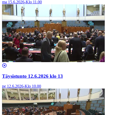
ma 15.6.2026
-
Klo
11.00
Täysistunto 12.6.2026 klo 13
pe 12.6.2026
-
Klo
10.00