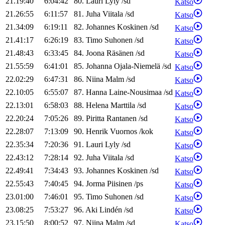
21.19:40
6:04:42
80
.
Lauri
Lyly
/
sd
Katso
21.26:55
6:11:57
81
.
Juha
Viitala
/
sd
Katso
21.34:09
6:19:11
82
.
Johannes
Koskinen
/
sd
Katso
21.41:17
6:26:19
83
.
Timo
Suhonen
/
sd
Katso
21.48:43
6:33:45
84
.
Joona
Räsänen
/
sd
Katso
21.55:59
6:41:01
85
.
Johanna
Ojala-Niemelä
/
sd
Katso
22.02:29
6:47:31
86
.
Niina
Malm
/
sd
Katso
22.10:05
6:55:07
87
.
Hanna
Laine-Nousimaa
/
sd
Katso
22.13:01
6:58:03
88
.
Helena
Marttila
/
sd
Katso
22.20:24
7:05:26
89
.
Piritta
Rantanen
/
sd
Katso
22.28:07
7:13:09
90
.
Henrik
Vuornos
/
kok
Katso
22.35:34
7:20:36
91
.
Lauri
Lyly
/
sd
Katso
22.43:12
7:28:14
92
.
Juha
Viitala
/
sd
Katso
22.49:41
7:34:43
93
.
Johannes
Koskinen
/
sd
Katso
22.55:43
7:40:45
94
.
Jorma
Piisinen
/
ps
Katso
23.01:00
7:46:01
95
.
Timo
Suhonen
/
sd
Katso
23.08:25
7:53:27
96
.
Aki
Lindén
/
sd
Katso
23.15:50
8:00:52
97
.
Niina
Malm
/
sd
Katso