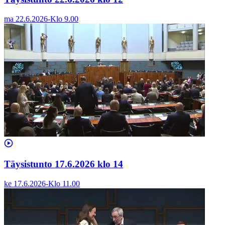
ma 22.6.2026
-
Klo
9.00
Täysistunto 17.6.2026 klo 14
ke 17.6.2026
-
Klo
11.00