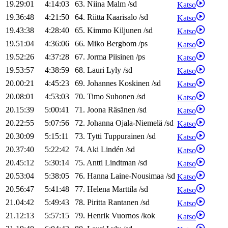
19.29:01
4:14:03
63
.
Niina
Malm
/
sd
Katso
19.36:48
4:21:50
64
.
Riitta
Kaarisalo
/
sd
Katso
19.43:38
4:28:40
65
.
Kimmo
Kiljunen
/
sd
Katso
19.51:04
4:36:06
66
.
Miko
Bergbom
/
ps
Katso
19.52:26
4:37:28
67
.
Jorma
Piisinen
/
ps
Katso
19.53:57
4:38:59
68
.
Lauri
Lyly
/
sd
Katso
20.00:21
4:45:23
69
.
Johannes
Koskinen
/
sd
Katso
20.08:01
4:53:03
70
.
Timo
Suhonen
/
sd
Katso
20.15:39
5:00:41
71
.
Joona
Räsänen
/
sd
Katso
20.22:55
5:07:56
72
.
Johanna
Ojala-Niemelä
/
sd
Katso
20.30:09
5:15:11
73
.
Tytti
Tuppurainen
/
sd
Katso
20.37:40
5:22:42
74
.
Aki
Lindén
/
sd
Katso
20.45:12
5:30:14
75
.
Antti
Lindtman
/
sd
Katso
20.53:04
5:38:05
76
.
Hanna
Laine-Nousimaa
/
sd
Katso
20.56:47
5:41:48
77
.
Helena
Marttila
/
sd
Katso
21.04:42
5:49:43
78
.
Piritta
Rantanen
/
sd
Katso
21.12:13
5:57:15
79
.
Henrik
Vuornos
/
kok
Katso