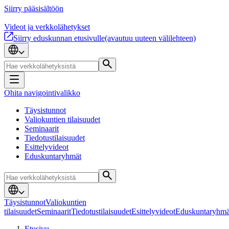
Siirry pääsisältöön
Videot ja verkkolähetykset
Siirry eduskunnan etusivulle
(avautuu uuteen välilehteen)
Ohita navigointivalikko
Täysistunnot
Valiokuntien tilaisuudet
Seminaarit
Tiedotustilaisuudet
Esittelyvideot
Eduskuntaryhmät
Täysistunnot
Valiokuntien
tilaisuudet
Seminaarit
Tiedotustilaisuudet
Esittelyvideot
Eduskuntaryhmä
Etusivu