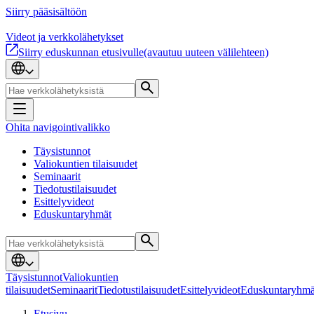
Siirry pääsisältöön
Videot ja verkkolähetykset
Siirry eduskunnan etusivulle
(avautuu uuteen välilehteen)
Ohita navigointivalikko
Täysistunnot
Valiokuntien tilaisuudet
Seminaarit
Tiedotustilaisuudet
Esittelyvideot
Eduskuntaryhmät
Täysistunnot
Valiokuntien
tilaisuudet
Seminaarit
Tiedotustilaisuudet
Esittelyvideot
Eduskuntaryhmä
Etusivu