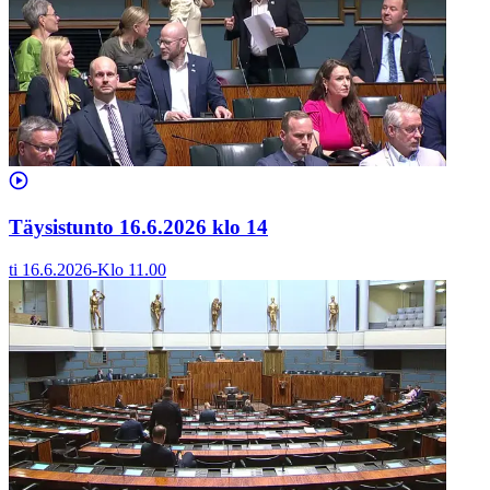
Täysistunto 16.6.2026 klo 14
ti 16.6.2026
-
Klo
11.00