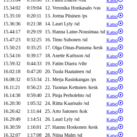
Katso
15.34:02
0:19:04
12
.
Veronika
Honkasalo
/
vas
Katso
15.35:10
0:20:11
13
.
Jorma
Piisinen
/
ps
Katso
15.36:36
0:21:38
14
.
Lauri
Lyly
/
sd
Katso
15.44:17
0:29:19
15
.
Hanna
Laine-Nousimaa
/
sd
Katso
15.47:23
0:32:25
16
.
Timo
Suhonen
/
sd
Katso
15.50:23
0:35:25
17
.
Olga
Oinas-Panuma
/
kesk
Katso
15.54:16
0:39:17
18
.
Anette
Karlsson
/
sd
Katso
15.59:32
0:44:33
19
.
Fatim
Diarra
/
vihr
Katso
16.02:18
0:47:20
20
.
Tuula
Haatainen
/
sd
Katso
16.08:32
0:53:34
21
.
Merja
Rasinkangas
/
ps
Katso
16.11:21
0:56:23
22
.
Tuomas
Kettunen
/
kesk
Katso
16.14:38
0:59:40
23
.
Pinja
Perholehto
/
sd
Katso
16.20:30
1:05:32
24
.
Riitta
Kaarisalo
/
sd
Katso
16.26:42
1:11:44
25
.
Arto
Satonen
/
kok
Katso
16.29:49
1:14:51
26
.
Lauri
Lyly
/
sd
Katso
16.30:59
1:16:01
27
.
Hannu
Hoskonen
/
kesk
Katso
16.32:07
1:17:08
28
.
Niina
Malm
/
sd
Katso