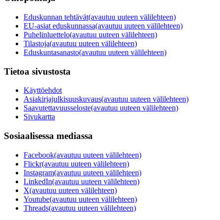
Eduskunnan tehtävät
(avautuu uuteen välilehteen)
EU-asiat eduskunnassa
(avautuu uuteen välilehteen)
Puhelinluettelo
(avautuu uuteen välilehteen)
Tilastoja
(avautuu uuteen välilehteen)
Eduskuntasanasto
(avautuu uuteen välilehteen)
Tietoa sivustosta
Käyttöehdot
Asiakirjajulkisuuskuvaus
(avautuu uuteen välilehteen)
Saavutettavuusseloste
(avautuu uuteen välilehteen)
Sivukartta
Sosiaalisessa mediassa
Facebook
(avautuu uuteen välilehteen)
Flickr
(avautuu uuteen välilehteen)
Instagram
(avautuu uuteen välilehteen)
LinkedIn
(avautuu uuteen välilehteen)
X
(avautuu uuteen välilehteen)
Youtube
(avautuu uuteen välilehteen)
Threads
(avautuu uuteen välilehteen)