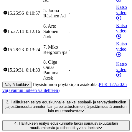
/
sd
Katso
5
.
Joona
video
15.25:56
0:10:57
-
Räsänen
/
sd
Katso
6
.
Arto
video
15.27:14
0:12:16
Satonen
-
/
kok
Katso
7
.
Miko
video
15.28:23
0:13:24
-
Bergbom
/
ps
8
.
Olga
Katso
Oinas-
video
15.29:31
0:14:33
-
Panuma
/
kesk
Täysistunnon pöytäkirjan asiakohta
:
PTK 127/2025
Näytä kaikki
vp
(avautuu uuteen välilehteen)
3.
Hallituksen esitys eduskunnalle laeiksi sosiaali- ja terveydenhuollon
järjestämisestä annetun lain ja pelastustoimen järjestämisestä annetun
lain muuttamisesta
4.
Hallituksen esitys eduskunnalle laiksi sairausvakuutuslain
muuttamisesta ja siihen liittyviksi laeiksi