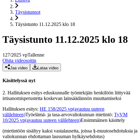
Täysistunnot
Täysistunto 11.12.2025 klo 18
Täysistunto 11.12.2025 klo 18
127
/
2025
vp
Tallenne
Ohita videosoitin
Jaa video
Lataa video
Käsittelyssä nyt
2.
Hallituksen esitys eduskunnalle työntekijän henkilöön liittyvää
irtisanomisperustetta koskevan lainsäädännön muuttamiseksi
Hallituksen esitys
:
HE 158/2025 vp
(avautuu uuteen
välilehteen)
Työelämä- ja tasa-arvovaliokunnan mietintö
:
TyVM
10/2025 vp
(avautuu uuteen välilehteen)
Ensimmäinen käsittely
(mietintöön sisältyy kaksi vastalausetta, joissa §-muutosehdotuksia ja
valiokunnan ehdottaman lausuman hylkäysehdotus)