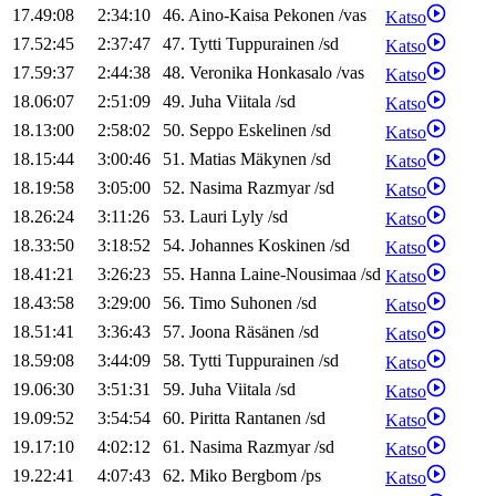
17.49:08
2:34:10
46
.
Aino-Kaisa
Pekonen
/
vas
Katso
17.52:45
2:37:47
47
.
Tytti
Tuppurainen
/
sd
Katso
17.59:37
2:44:38
48
.
Veronika
Honkasalo
/
vas
Katso
18.06:07
2:51:09
49
.
Juha
Viitala
/
sd
Katso
18.13:00
2:58:02
50
.
Seppo
Eskelinen
/
sd
Katso
18.15:44
3:00:46
51
.
Matias
Mäkynen
/
sd
Katso
18.19:58
3:05:00
52
.
Nasima
Razmyar
/
sd
Katso
18.26:24
3:11:26
53
.
Lauri
Lyly
/
sd
Katso
18.33:50
3:18:52
54
.
Johannes
Koskinen
/
sd
Katso
18.41:21
3:26:23
55
.
Hanna
Laine-Nousimaa
/
sd
Katso
18.43:58
3:29:00
56
.
Timo
Suhonen
/
sd
Katso
18.51:41
3:36:43
57
.
Joona
Räsänen
/
sd
Katso
18.59:08
3:44:09
58
.
Tytti
Tuppurainen
/
sd
Katso
19.06:30
3:51:31
59
.
Juha
Viitala
/
sd
Katso
19.09:52
3:54:54
60
.
Piritta
Rantanen
/
sd
Katso
19.17:10
4:02:12
61
.
Nasima
Razmyar
/
sd
Katso
19.22:41
4:07:43
62
.
Miko
Bergbom
/
ps
Katso