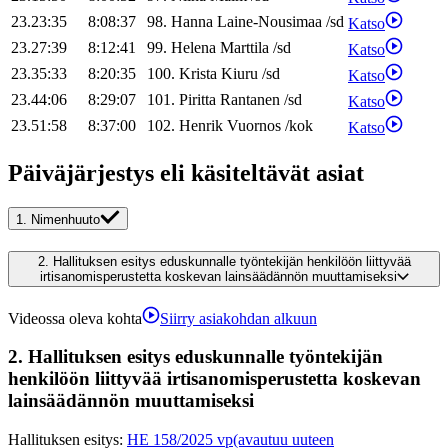
23.23:35
8:08:37
98
.
Hanna
Laine-Nousimaa
/
sd
Katso
23.27:39
8:12:41
99
.
Helena
Marttila
/
sd
Katso
23.35:33
8:20:35
100
.
Krista
Kiuru
/
sd
Katso
23.44:06
8:29:07
101
.
Piritta
Rantanen
/
sd
Katso
23.51:58
8:37:00
102
.
Henrik
Vuornos
/
kok
Katso
Päiväjärjestys eli käsiteltävät asiat
1.
Nimenhuuto
2.
Hallituksen esitys eduskunnalle työntekijän henkilöön liittyvää
irtisanomisperustetta koskevan lainsäädännön muuttamiseksi
Videossa oleva kohta
Siirry asiakohdan alkuun
2.
Hallituksen esitys eduskunnalle työntekijän
henkilöön liittyvää irtisanomisperustetta koskevan
lainsäädännön muuttamiseksi
Hallituksen esitys
:
HE 158/2025 vp
(avautuu uuteen