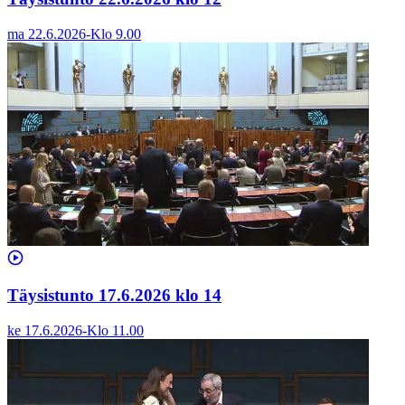
ma 22.6.2026
-
Klo
9.00
Täysistunto 17.6.2026 klo 14
ke 17.6.2026
-
Klo
11.00