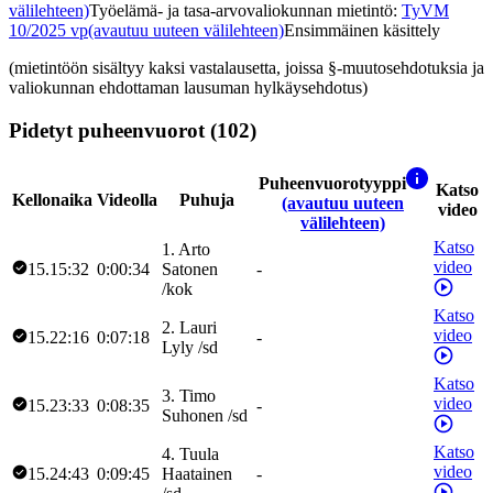
välilehteen)
Työelämä- ja tasa-arvovaliokunnan mietintö
:
TyVM
10/2025 vp
(avautuu uuteen välilehteen)
Ensimmäinen käsittely
(mietintöön sisältyy kaksi vastalausetta, joissa §-muutosehdotuksia ja
valiokunnan ehdottaman lausuman hylkäysehdotus)
Pidetyt puheenvuorot (102)
Puheenvuorotyyppi
Katso
Kellonaika
Videolla
Puhuja
(avautuu uuteen
video
välilehteen)
Katso
1
.
Arto
video
15.15:32
0:00:34
Satonen
-
/
kok
Katso
2
.
Lauri
video
15.22:16
0:07:18
-
Lyly
/
sd
Katso
3
.
Timo
video
15.23:33
0:08:35
-
Suhonen
/
sd
Katso
4
.
Tuula
video
15.24:43
0:09:45
Haatainen
-