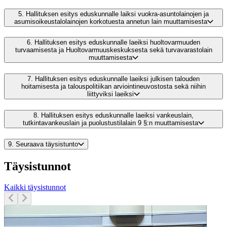
5.
Hallituksen esitys eduskunnalle laiksi vuokra-asuntolainojen ja
asumisoikeustalolainojen korkotuesta annetun lain muuttamisesta
6.
Hallituksen esitys eduskunnalle laeiksi huoltovarmuuden
turvaamisesta ja Huoltovarmuuskeskuksesta sekä turvavarastolain
muuttamisesta
7.
Hallituksen esitys eduskunnalle laeiksi julkisen talouden
hoitamisesta ja talouspolitiikan arviointineuvostosta sekä niihin
liittyviksi laeiksi
8.
Hallituksen esitys eduskunnalle laeiksi vankeuslain,
tutkintavankeuslain ja puolustustilalain 9 §:n muuttamisesta
9.
Seuraava täysistunto
Täysistunnot
Kaikki täysistunnot