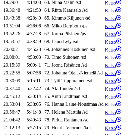
19.29:01
4:14:03
63
.
Niina
Malm
/
sd
Katso
19.36:48
4:21:50
64
.
Riitta
Kaarisalo
/
sd
Katso
19.43:38
4:28:40
65
.
Kimmo
Kiljunen
/
sd
Katso
19.51:04
4:36:06
66
.
Miko
Bergbom
/
ps
Katso
19.52:26
4:37:28
67
.
Jorma
Piisinen
/
ps
Katso
19.53:57
4:38:59
68
.
Lauri
Lyly
/
sd
Katso
20.00:21
4:45:23
69
.
Johannes
Koskinen
/
sd
Katso
20.08:01
4:53:03
70
.
Timo
Suhonen
/
sd
Katso
20.15:39
5:00:41
71
.
Joona
Räsänen
/
sd
Katso
20.22:55
5:07:56
72
.
Johanna
Ojala-Niemelä
/
sd
Katso
20.30:09
5:15:11
73
.
Tytti
Tuppurainen
/
sd
Katso
20.37:40
5:22:42
74
.
Aki
Lindén
/
sd
Katso
20.45:12
5:30:14
75
.
Antti
Lindtman
/
sd
Katso
20.53:04
5:38:05
76
.
Hanna
Laine-Nousimaa
/
sd
Katso
20.56:47
5:41:48
77
.
Helena
Marttila
/
sd
Katso
21.04:42
5:49:43
78
.
Piritta
Rantanen
/
sd
Katso
21.12:13
5:57:15
79
.
Henrik
Vuornos
/
kok
Katso