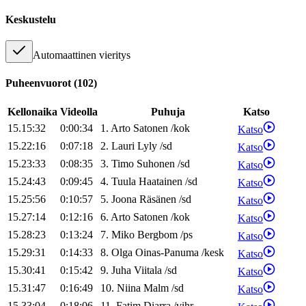
Keskustelu
Automaattinen vieritys
Puheenvuorot
(
102
)
Kellonaika
Videolla
Puhuja
Katso
15.15:32
0:00:34
1
.
Arto
Satonen
/
kok
Katso
15.22:16
0:07:18
2
.
Lauri
Lyly
/
sd
Katso
15.23:33
0:08:35
3
.
Timo
Suhonen
/
sd
Katso
15.24:43
0:09:45
4
.
Tuula
Haatainen
/
sd
Katso
15.25:56
0:10:57
5
.
Joona
Räsänen
/
sd
Katso
15.27:14
0:12:16
6
.
Arto
Satonen
/
kok
Katso
15.28:23
0:13:24
7
.
Miko
Bergbom
/
ps
Katso
15.29:31
0:14:33
8
.
Olga
Oinas-Panuma
/
kesk
Katso
15.30:41
0:15:42
9
.
Juha
Viitala
/
sd
Katso
15.31:47
0:16:49
10
.
Niina
Malm
/
sd
Katso
15.33:04
0:18:06
11
.
Fatim
Diarra
/
vihr