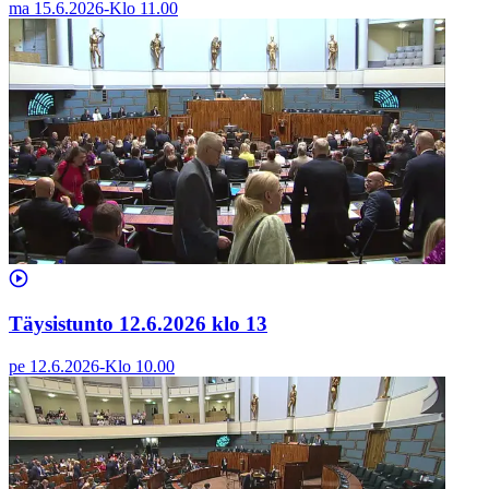
ma 15.6.2026
-
Klo
11.00
Täysistunto 12.6.2026 klo 13
pe 12.6.2026
-
Klo
10.00