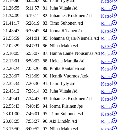
21.19:40
6:04:42
80
.
Lauri
Lyly
/
sd
Katso
21.26:55
6:11:57
81
.
Juha
Viitala
/
sd
Katso
21.34:09
6:19:11
82
.
Johannes
Koskinen
/
sd
Katso
21.41:17
6:26:19
83
.
Timo
Suhonen
/
sd
Katso
21.48:43
6:33:45
84
.
Joona
Räsänen
/
sd
Katso
21.55:59
6:41:01
85
.
Johanna
Ojala-Niemelä
/
sd
Katso
22.02:29
6:47:31
86
.
Niina
Malm
/
sd
Katso
22.10:05
6:55:07
87
.
Hanna
Laine-Nousimaa
/
sd
Katso
22.13:01
6:58:03
88
.
Helena
Marttila
/
sd
Katso
22.20:24
7:05:26
89
.
Piritta
Rantanen
/
sd
Katso
22.28:07
7:13:09
90
.
Henrik
Vuornos
/
kok
Katso
22.35:34
7:20:36
91
.
Lauri
Lyly
/
sd
Katso
22.43:12
7:28:14
92
.
Juha
Viitala
/
sd
Katso
22.49:41
7:34:43
93
.
Johannes
Koskinen
/
sd
Katso
22.55:43
7:40:45
94
.
Jorma
Piisinen
/
ps
Katso
23.01:00
7:46:01
95
.
Timo
Suhonen
/
sd
Katso
23.08:25
7:53:27
96
.
Aki
Lindén
/
sd
Katso
23.15:50
8:00:52
97
.
Niina
Malm
/
sd
Katso