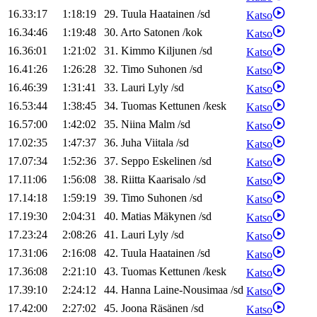
16.33:17
1:18:19
29
.
Tuula
Haatainen
/
sd
Katso
16.34:46
1:19:48
30
.
Arto
Satonen
/
kok
Katso
16.36:01
1:21:02
31
.
Kimmo
Kiljunen
/
sd
Katso
16.41:26
1:26:28
32
.
Timo
Suhonen
/
sd
Katso
16.46:39
1:31:41
33
.
Lauri
Lyly
/
sd
Katso
16.53:44
1:38:45
34
.
Tuomas
Kettunen
/
kesk
Katso
16.57:00
1:42:02
35
.
Niina
Malm
/
sd
Katso
17.02:35
1:47:37
36
.
Juha
Viitala
/
sd
Katso
17.07:34
1:52:36
37
.
Seppo
Eskelinen
/
sd
Katso
17.11:06
1:56:08
38
.
Riitta
Kaarisalo
/
sd
Katso
17.14:18
1:59:19
39
.
Timo
Suhonen
/
sd
Katso
17.19:30
2:04:31
40
.
Matias
Mäkynen
/
sd
Katso
17.23:24
2:08:26
41
.
Lauri
Lyly
/
sd
Katso
17.31:06
2:16:08
42
.
Tuula
Haatainen
/
sd
Katso
17.36:08
2:21:10
43
.
Tuomas
Kettunen
/
kesk
Katso
17.39:10
2:24:12
44
.
Hanna
Laine-Nousimaa
/
sd
Katso
17.42:00
2:27:02
45
.
Joona
Räsänen
/
sd
Katso