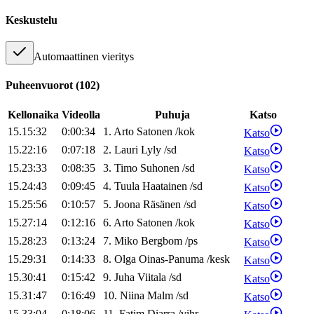
Keskustelu
Automaattinen vieritys
Puheenvuorot
(
102
)
Kellonaika
Videolla
Puhuja
Katso
15.15:32
0:00:34
1
.
Arto
Satonen
/
kok
Katso
15.22:16
0:07:18
2
.
Lauri
Lyly
/
sd
Katso
15.23:33
0:08:35
3
.
Timo
Suhonen
/
sd
Katso
15.24:43
0:09:45
4
.
Tuula
Haatainen
/
sd
Katso
15.25:56
0:10:57
5
.
Joona
Räsänen
/
sd
Katso
15.27:14
0:12:16
6
.
Arto
Satonen
/
kok
Katso
15.28:23
0:13:24
7
.
Miko
Bergbom
/
ps
Katso
15.29:31
0:14:33
8
.
Olga
Oinas-Panuma
/
kesk
Katso
15.30:41
0:15:42
9
.
Juha
Viitala
/
sd
Katso
15.31:47
0:16:49
10
.
Niina
Malm
/
sd
Katso
15.33:04
0:18:06
11
.
Fatim
Diarra
/
vihr