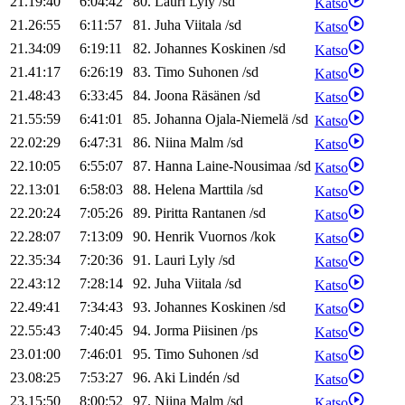
21.19:40
6:04:42
80
.
Lauri
Lyly
/
sd
Katso
21.26:55
6:11:57
81
.
Juha
Viitala
/
sd
Katso
21.34:09
6:19:11
82
.
Johannes
Koskinen
/
sd
Katso
21.41:17
6:26:19
83
.
Timo
Suhonen
/
sd
Katso
21.48:43
6:33:45
84
.
Joona
Räsänen
/
sd
Katso
21.55:59
6:41:01
85
.
Johanna
Ojala-Niemelä
/
sd
Katso
22.02:29
6:47:31
86
.
Niina
Malm
/
sd
Katso
22.10:05
6:55:07
87
.
Hanna
Laine-Nousimaa
/
sd
Katso
22.13:01
6:58:03
88
.
Helena
Marttila
/
sd
Katso
22.20:24
7:05:26
89
.
Piritta
Rantanen
/
sd
Katso
22.28:07
7:13:09
90
.
Henrik
Vuornos
/
kok
Katso
22.35:34
7:20:36
91
.
Lauri
Lyly
/
sd
Katso
22.43:12
7:28:14
92
.
Juha
Viitala
/
sd
Katso
22.49:41
7:34:43
93
.
Johannes
Koskinen
/
sd
Katso
22.55:43
7:40:45
94
.
Jorma
Piisinen
/
ps
Katso
23.01:00
7:46:01
95
.
Timo
Suhonen
/
sd
Katso
23.08:25
7:53:27
96
.
Aki
Lindén
/
sd
Katso
23.15:50
8:00:52
97
.
Niina
Malm
/
sd
Katso