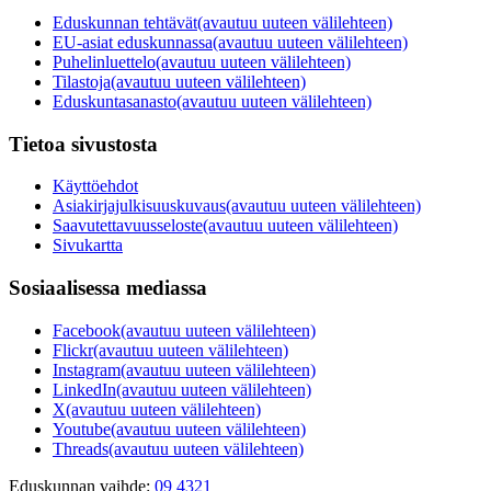
Eduskunnan tehtävät
(avautuu uuteen välilehteen)
EU-asiat eduskunnassa
(avautuu uuteen välilehteen)
Puhelinluettelo
(avautuu uuteen välilehteen)
Tilastoja
(avautuu uuteen välilehteen)
Eduskuntasanasto
(avautuu uuteen välilehteen)
Tietoa sivustosta
Käyttöehdot
Asiakirjajulkisuuskuvaus
(avautuu uuteen välilehteen)
Saavutettavuusseloste
(avautuu uuteen välilehteen)
Sivukartta
Sosiaalisessa mediassa
Facebook
(avautuu uuteen välilehteen)
Flickr
(avautuu uuteen välilehteen)
Instagram
(avautuu uuteen välilehteen)
LinkedIn
(avautuu uuteen välilehteen)
X
(avautuu uuteen välilehteen)
Youtube
(avautuu uuteen välilehteen)
Threads
(avautuu uuteen välilehteen)
Eduskunnan vaihde:
09 4321