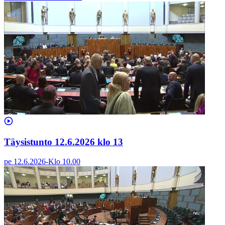
Täysistunto 12.6.2026 klo 13
pe 12.6.2026
-
Klo
10.00