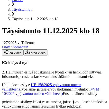
Täysistunnot
Täysistunto 11.12.2025 klo 18
Täysistunto 11.12.2025 klo 18
127
/
2025
vp
Tallenne
Ohita videosoitin
Jaa video
Lataa video
Käsittelyssä nyt
2.
Hallituksen esitys eduskunnalle työntekijän henkilöön liittyvää
irtisanomisperustetta koskevan lainsäädännön muuttamiseksi
Hallituksen esitys
:
HE 158/2025 vp
(avautuu uuteen
välilehteen)
Työelämä- ja tasa-arvovaliokunnan mietintö
:
TyVM
10/2025 vp
(avautuu uuteen välilehteen)
Ensimmäinen käsittely
(mietintöön sisältyy kaksi vastalausetta, joissa §-muutosehdotuksia ja
valiokunnan ehdottaman lausuman hylkäysehdotus)