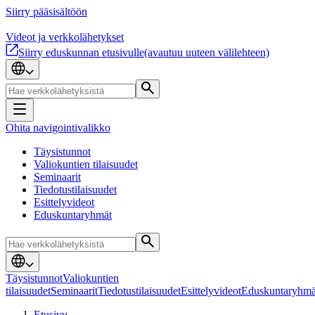
Siirry pääsisältöön
Videot ja verkkolähetykset
Siirry eduskunnan etusivulle
(avautuu uuteen välilehteen)
Ohita navigointivalikko
Täysistunnot
Valiokuntien tilaisuudet
Seminaarit
Tiedotustilaisuudet
Esittelyvideot
Eduskuntaryhmät
Täysistunnot
Valiokuntien
tilaisuudet
Seminaarit
Tiedotustilaisuudet
Esittelyvideot
Eduskuntaryhmä
Etusivu