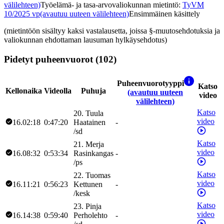
välilehteen)
Työelämä- ja tasa-arvovaliokunnan mietintö
:
TyVM
10/2025 vp
(avautuu uuteen välilehteen)
Ensimmäinen käsittely
(mietintöön sisältyy kaksi vastalausetta, joissa §-muutosehdotuksia ja
valiokunnan ehdottaman lausuman hylkäysehdotus)
Pidetyt puheenvuorot (102)
Puheenvuorotyyppi
Katso
Kellonaika
Videolla
Puhuja
(avautuu uuteen
video
välilehteen)
Katso
20
.
Tuula
video
16.02:18
0:47:20
Haatainen
-
/
sd
Katso
21
.
Merja
video
16.08:32
0:53:34
Rasinkangas
-
/
ps
Katso
22
.
Tuomas
video
16.11:21
0:56:23
Kettunen
-
/
kesk
Katso
23
.
Pinja
video
16.14:38
0:59:40
Perholehto
-