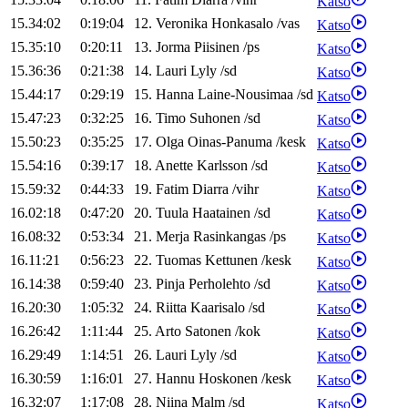
Katso
15.34:02
0:19:04
12
.
Veronika
Honkasalo
/
vas
Katso
15.35:10
0:20:11
13
.
Jorma
Piisinen
/
ps
Katso
15.36:36
0:21:38
14
.
Lauri
Lyly
/
sd
Katso
15.44:17
0:29:19
15
.
Hanna
Laine-Nousimaa
/
sd
Katso
15.47:23
0:32:25
16
.
Timo
Suhonen
/
sd
Katso
15.50:23
0:35:25
17
.
Olga
Oinas-Panuma
/
kesk
Katso
15.54:16
0:39:17
18
.
Anette
Karlsson
/
sd
Katso
15.59:32
0:44:33
19
.
Fatim
Diarra
/
vihr
Katso
16.02:18
0:47:20
20
.
Tuula
Haatainen
/
sd
Katso
16.08:32
0:53:34
21
.
Merja
Rasinkangas
/
ps
Katso
16.11:21
0:56:23
22
.
Tuomas
Kettunen
/
kesk
Katso
16.14:38
0:59:40
23
.
Pinja
Perholehto
/
sd
Katso
16.20:30
1:05:32
24
.
Riitta
Kaarisalo
/
sd
Katso
16.26:42
1:11:44
25
.
Arto
Satonen
/
kok
Katso
16.29:49
1:14:51
26
.
Lauri
Lyly
/
sd
Katso
16.30:59
1:16:01
27
.
Hannu
Hoskonen
/
kesk
Katso
16.32:07
1:17:08
28
.
Niina
Malm
/
sd
Katso