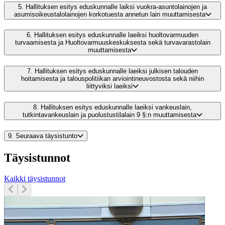
5.
Hallituksen esitys eduskunnalle laiksi vuokra-asuntolainojen ja
asumisoikeustalolainojen korkotuesta annetun lain muuttamisesta
6.
Hallituksen esitys eduskunnalle laeiksi huoltovarmuuden
turvaamisesta ja Huoltovarmuuskeskuksesta sekä turvavarastolain
muuttamisesta
7.
Hallituksen esitys eduskunnalle laeiksi julkisen talouden
hoitamisesta ja talouspolitiikan arviointineuvostosta sekä niihin
liittyviksi laeiksi
8.
Hallituksen esitys eduskunnalle laeiksi vankeuslain,
tutkintavankeuslain ja puolustustilalain 9 §:n muuttamisesta
9.
Seuraava täysistunto
Täysistunnot
Kaikki täysistunnot