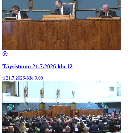
Täysistunto 21.7.2026 klo 12
ti 21.7.2026
-
Klo
9.00