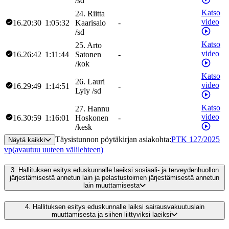
/
sd
Katso
24
.
Riitta
video
16.20:30
1:05:32
Kaarisalo
-
/
sd
Katso
25
.
Arto
video
16.26:42
1:11:44
Satonen
-
/
kok
Katso
26
.
Lauri
video
16.29:49
1:14:51
-
Lyly
/
sd
Katso
27
.
Hannu
video
16.30:59
1:16:01
Hoskonen
-
/
kesk
Täysistunnon pöytäkirjan asiakohta
:
PTK 127/2025
Näytä kaikki
vp
(avautuu uuteen välilehteen)
3.
Hallituksen esitys eduskunnalle laeiksi sosiaali- ja terveydenhuollon
järjestämisestä annetun lain ja pelastustoimen järjestämisestä annetun
lain muuttamisesta
4.
Hallituksen esitys eduskunnalle laiksi sairausvakuutuslain
muuttamisesta ja siihen liittyviksi laeiksi