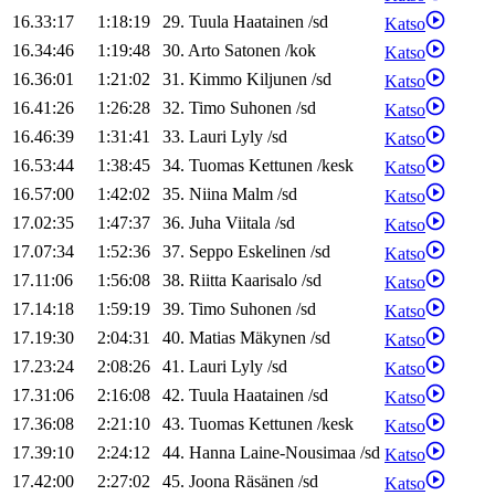
16.33:17
1:18:19
29
.
Tuula
Haatainen
/
sd
Katso
16.34:46
1:19:48
30
.
Arto
Satonen
/
kok
Katso
16.36:01
1:21:02
31
.
Kimmo
Kiljunen
/
sd
Katso
16.41:26
1:26:28
32
.
Timo
Suhonen
/
sd
Katso
16.46:39
1:31:41
33
.
Lauri
Lyly
/
sd
Katso
16.53:44
1:38:45
34
.
Tuomas
Kettunen
/
kesk
Katso
16.57:00
1:42:02
35
.
Niina
Malm
/
sd
Katso
17.02:35
1:47:37
36
.
Juha
Viitala
/
sd
Katso
17.07:34
1:52:36
37
.
Seppo
Eskelinen
/
sd
Katso
17.11:06
1:56:08
38
.
Riitta
Kaarisalo
/
sd
Katso
17.14:18
1:59:19
39
.
Timo
Suhonen
/
sd
Katso
17.19:30
2:04:31
40
.
Matias
Mäkynen
/
sd
Katso
17.23:24
2:08:26
41
.
Lauri
Lyly
/
sd
Katso
17.31:06
2:16:08
42
.
Tuula
Haatainen
/
sd
Katso
17.36:08
2:21:10
43
.
Tuomas
Kettunen
/
kesk
Katso
17.39:10
2:24:12
44
.
Hanna
Laine-Nousimaa
/
sd
Katso
17.42:00
2:27:02
45
.
Joona
Räsänen
/
sd
Katso