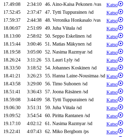
17.49:08
2:34:10
46
.
Aino-Kaisa
Pekonen
/
vas
Katso
17.52:45
2:37:47
47
.
Tytti
Tuppurainen
/
sd
Katso
17.59:37
2:44:38
48
.
Veronika
Honkasalo
/
vas
Katso
18.06:07
2:51:09
49
.
Juha
Viitala
/
sd
Katso
18.13:00
2:58:02
50
.
Seppo
Eskelinen
/
sd
Katso
18.15:44
3:00:46
51
.
Matias
Mäkynen
/
sd
Katso
18.19:58
3:05:00
52
.
Nasima
Razmyar
/
sd
Katso
18.26:24
3:11:26
53
.
Lauri
Lyly
/
sd
Katso
18.33:50
3:18:52
54
.
Johannes
Koskinen
/
sd
Katso
18.41:21
3:26:23
55
.
Hanna
Laine-Nousimaa
/
sd
Katso
18.43:58
3:29:00
56
.
Timo
Suhonen
/
sd
Katso
18.51:41
3:36:43
57
.
Joona
Räsänen
/
sd
Katso
18.59:08
3:44:09
58
.
Tytti
Tuppurainen
/
sd
Katso
19.06:30
3:51:31
59
.
Juha
Viitala
/
sd
Katso
19.09:52
3:54:54
60
.
Piritta
Rantanen
/
sd
Katso
19.17:10
4:02:12
61
.
Nasima
Razmyar
/
sd
Katso
19.22:41
4:07:43
62
.
Miko
Bergbom
/
ps
Katso