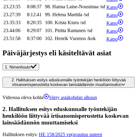
23.23:35
8:08:37
98
.
Hanna
Laine-Nousimaa
/
sd
Katso
23.27:39
8:12:41
99
.
Helena
Marttila
/
sd
Katso
23.35:33
8:20:35
100
.
Krista
Kiuru
/
sd
Katso
23.44:06
8:29:07
101
.
Piritta
Rantanen
/
sd
Katso
23.51:58
8:37:00
102
.
Henrik
Vuornos
/
kok
Katso
Päiväjärjestys eli käsiteltävät asiat
1.
Nimenhuuto
2.
Hallituksen esitys eduskunnalle työntekijän henkilöön liittyvää
irtisanomisperustetta koskevan lainsäädännön muuttamiseksi
Videossa oleva kohta
Siirry asiakohdan alkuun
2.
Hallituksen esitys eduskunnalle työntekijän
henkilöön liittyvää irtisanomisperustetta koskevan
lainsäädännön muuttamiseksi
Hallituksen esitys
:
HE 158/2025 vp
(avautuu uuteen