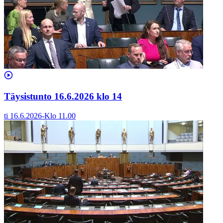
Täysistunto 16.6.2026 klo 14
ti 16.6.2026
-
Klo
11.00