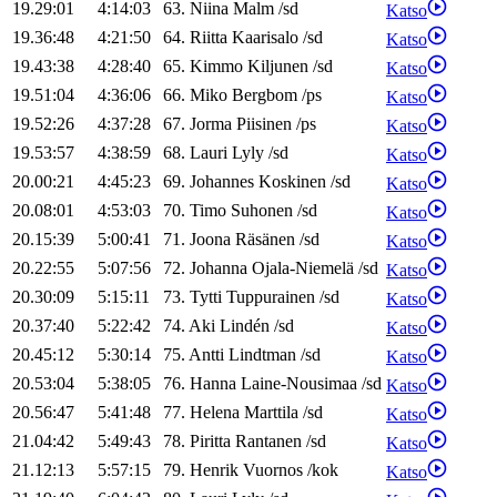
19.29:01
4:14:03
63
.
Niina
Malm
/
sd
Katso
19.36:48
4:21:50
64
.
Riitta
Kaarisalo
/
sd
Katso
19.43:38
4:28:40
65
.
Kimmo
Kiljunen
/
sd
Katso
19.51:04
4:36:06
66
.
Miko
Bergbom
/
ps
Katso
19.52:26
4:37:28
67
.
Jorma
Piisinen
/
ps
Katso
19.53:57
4:38:59
68
.
Lauri
Lyly
/
sd
Katso
20.00:21
4:45:23
69
.
Johannes
Koskinen
/
sd
Katso
20.08:01
4:53:03
70
.
Timo
Suhonen
/
sd
Katso
20.15:39
5:00:41
71
.
Joona
Räsänen
/
sd
Katso
20.22:55
5:07:56
72
.
Johanna
Ojala-Niemelä
/
sd
Katso
20.30:09
5:15:11
73
.
Tytti
Tuppurainen
/
sd
Katso
20.37:40
5:22:42
74
.
Aki
Lindén
/
sd
Katso
20.45:12
5:30:14
75
.
Antti
Lindtman
/
sd
Katso
20.53:04
5:38:05
76
.
Hanna
Laine-Nousimaa
/
sd
Katso
20.56:47
5:41:48
77
.
Helena
Marttila
/
sd
Katso
21.04:42
5:49:43
78
.
Piritta
Rantanen
/
sd
Katso
21.12:13
5:57:15
79
.
Henrik
Vuornos
/
kok
Katso