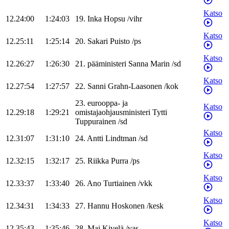
Katso
12.24:00
1:24:03
19
.
Inka
Hopsu
/
vihr
Katso
12.25:11
1:25:14
20
.
Sakari
Puisto
/
ps
Katso
12.26:27
1:26:30
21
.
pääministeri
Sanna
Marin
/
sd
Katso
12.27:54
1:27:57
22
.
Sanni
Grahn-Laasonen
/
kok
23
.
eurooppa- ja
Katso
12.29:18
1:29:21
omistajaohjausministeri
Tytti
Tuppurainen
/
sd
Katso
12.31:07
1:31:10
24
.
Antti
Lindtman
/
sd
Katso
12.32:15
1:32:17
25
.
Riikka
Purra
/
ps
Katso
12.33:37
1:33:40
26
.
Ano
Turtiainen
/
vkk
Katso
12.34:31
1:34:33
27
.
Hannu
Hoskonen
/
kesk
Katso
12.35:43
1:35:46
28
.
Mai
Kivelä
/
vas