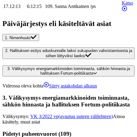
Katso
17.12:13
6:12:15
109
.
Sanna
Antikainen
/
ps
Päiväjärjestys eli käsiteltävät asiat
1.
Nimenhuuto
2.
Hallituksen esitys eduskunnalle laiksi sukupuolen vahvistamisesta ja
siihen liittyviksi laeiksi
3.
Välikysymys energiamarkkinoiden toiminnasta, sähkön hinnasta ja
hallituksen Fortum-politiikasta
Videossa oleva kohta
Siirry asiakohdan alkuun
3.
Välikysymys energiamarkkinoiden toiminnasta,
sähkön hinnasta ja hallituksen Fortum-politiikasta
Välikysymys
:
VK 3/2022 vp
(avautuu uuteen välilehteen)
Ainoa
käsittely, muut asiat
Pidetyt puheenvuorot (109)