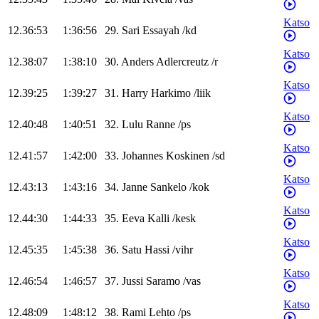
Katso
12.36:53
1:36:56
29
.
Sari
Essayah
/
kd
Katso
12.38:07
1:38:10
30
.
Anders
Adlercreutz
/
r
Katso
12.39:25
1:39:27
31
.
Harry
Harkimo
/
liik
Katso
12.40:48
1:40:51
32
.
Lulu
Ranne
/
ps
Katso
12.41:57
1:42:00
33
.
Johannes
Koskinen
/
sd
Katso
12.43:13
1:43:16
34
.
Janne
Sankelo
/
kok
Katso
12.44:30
1:44:33
35
.
Eeva
Kalli
/
kesk
Katso
12.45:35
1:45:38
36
.
Satu
Hassi
/
vihr
Katso
12.46:54
1:46:57
37
.
Jussi
Saramo
/
vas
Katso
12.48:09
1:48:12
38
.
Rami
Lehto
/
ps