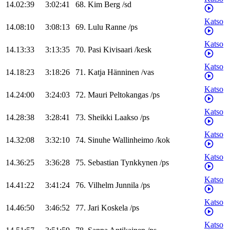
14.02:39
3:02:41
68
.
Kim
Berg
/
sd
Katso
14.08:10
3:08:13
69
.
Lulu
Ranne
/
ps
Katso
14.13:33
3:13:35
70
.
Pasi
Kivisaari
/
kesk
Katso
14.18:23
3:18:26
71
.
Katja
Hänninen
/
vas
Katso
14.24:00
3:24:03
72
.
Mauri
Peltokangas
/
ps
Katso
14.28:38
3:28:41
73
.
Sheikki
Laakso
/
ps
Katso
14.32:08
3:32:10
74
.
Sinuhe
Wallinheimo
/
kok
Katso
14.36:25
3:36:28
75
.
Sebastian
Tynkkynen
/
ps
Katso
14.41:22
3:41:24
76
.
Vilhelm
Junnila
/
ps
Katso
14.46:50
3:46:52
77
.
Jari
Koskela
/
ps
Katso