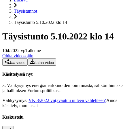
Täysistunnot
Täysistunto 5.10.2022 klo 14
Täysistunto 5.10.2022 klo 14
104
/
2022
vp
Tallenne
Ohita videosoitin
Jaa video
Lataa video
Käsittelyssä nyt
3.
Välikysymys energiamarkkinoiden toiminnasta, sähkön hinnasta
ja hallituksen Fortum-politiikasta
Välikysymys
:
VK 3/2022 vp
(avautuu uuteen välilehteen)
Ainoa
käsittely, muut asiat
Keskustelu