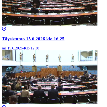
Täysistunto 15.6.2026 klo 16.25
ma 15.6.2026
-
Klo
12.30