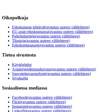
Oikopolkuja
Eduskunnan tehtävät
(avautuu uuteen välilehteen)
EU-asiat eduskunnassa
(avautuu uuteen välilehteen)
Puhelinluettelo
(avautuu uuteen välilehteen)
Tilastoja
(avautuu uuteen välilehteen)
Eduskuntasanasto
(avautuu uuteen välilehteen)
Tietoa sivustosta
Käyttöehdot
Asiakirjajulkisuuskuvaus
(avautuu uuteen välilehteen)
Saavutettavuusseloste
(avautuu uuteen välilehteen)
Sivukartta
Sosiaalisessa mediassa
Facebook
(avautuu uuteen välilehteen)
Flickr
(avautuu uuteen välilehteen)
Instagram
(avautuu uuteen välilehteen)
LinkedIn
(avautuu uuteen välilehteen)