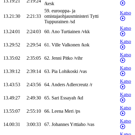
13.19:21
2:19:24
/
kesk
59
.
eurooppa- ja
Katso
13.21:30
2:21:33
omistajaohjausministeri
Tytti
Tuppurainen
/
sd
Katso
13.24:01
2:24:03
60
.
Ano
Turtiainen
/
vkk
Katso
13.29:52
2:29:54
61
.
Ville
Valkonen
/
kok
Katso
13.35:02
2:35:05
62
.
Jenni
Pitko
/
vihr
Katso
13.39:12
2:39:14
63
.
Pia
Lohikoski
/
vas
Katso
13.43:53
2:43:56
64
.
Anders
Adlercreutz
/
r
Katso
13.49:27
2:49:30
65
.
Sari
Essayah
/
kd
Katso
13.55:07
2:55:10
66
.
Leena
Meri
/
ps
Katso
14.00:31
3:00:33
67
.
Johannes
Yrttiaho
/
vas
Katso