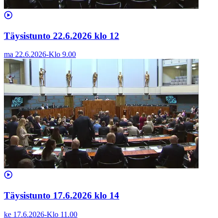
Täysistunto 22.6.2026 klo 12
ma 22.6.2026
-
Klo
9.00
Täysistunto 17.6.2026 klo 14
ke 17.6.2026
-
Klo
11.00