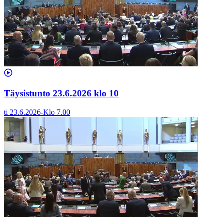
Täysistunto 23.6.2026 klo 10
ti 23.6.2026
-
Klo
7.00