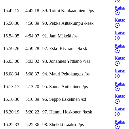
Katso
15.45:15
4:45:18
89
.
Toimi
Kankaanniemi
/
ps
Katso
15.50:36
4:50:39
90
.
Pekka
Aittakumpu
/
kesk
Katso
15.54:05
4:54:07
91
.
Jani
Mäkelä
/
ps
Katso
15.59:26
4:59:28
92
.
Esko
Kiviranta
/
kesk
Katso
16.03:00
5:03:02
93
.
Johannes
Yrttiaho
/
vas
Katso
16.08:34
5:08:37
94
.
Mauri
Peltokangas
/
ps
Katso
16.13:17
5:13:20
95
.
Sanna
Antikainen
/
ps
Katso
16.16:36
5:16:39
96
.
Seppo
Eskelinen
/
sd
Katso
16.20:19
5:20:22
97
.
Hannu
Hoskonen
/
kesk
Katso
16.25:33
5:25:36
98
.
Sheikki
Laakso
/
ps