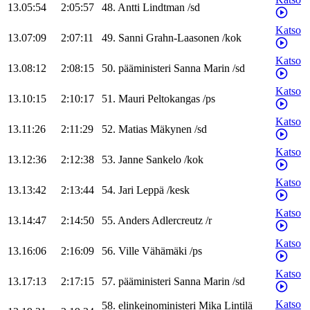
13.05:54
2:05:57
48
.
Antti
Lindtman
/
sd
Katso
13.07:09
2:07:11
49
.
Sanni
Grahn-Laasonen
/
kok
Katso
13.08:12
2:08:15
50
.
pääministeri
Sanna
Marin
/
sd
Katso
13.10:15
2:10:17
51
.
Mauri
Peltokangas
/
ps
Katso
13.11:26
2:11:29
52
.
Matias
Mäkynen
/
sd
Katso
13.12:36
2:12:38
53
.
Janne
Sankelo
/
kok
Katso
13.13:42
2:13:44
54
.
Jari
Leppä
/
kesk
Katso
13.14:47
2:14:50
55
.
Anders
Adlercreutz
/
r
Katso
13.16:06
2:16:09
56
.
Ville
Vähämäki
/
ps
Katso
13.17:13
2:17:15
57
.
pääministeri
Sanna
Marin
/
sd
Katso
58
.
elinkeinoministeri
Mika
Lintilä