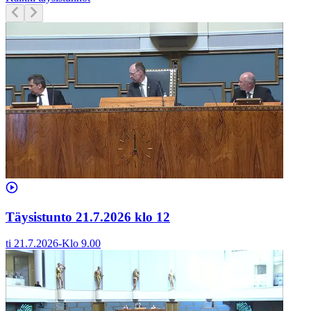
Täysistunto 21.7.2026 klo 12
ti 21.7.2026
-
Klo
9.00