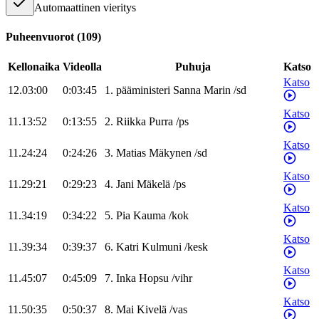
Automaattinen vieritys
Puheenvuorot
(
109
)
Kellonaika
Videolla
Puhuja
Katso
Katso
12.03:00
0:03:45
1
.
pääministeri
Sanna
Marin
/
sd
Katso
11.13:52
0:13:55
2
.
Riikka
Purra
/
ps
Katso
11.24:24
0:24:26
3
.
Matias
Mäkynen
/
sd
Katso
11.29:21
0:29:23
4
.
Jani
Mäkelä
/
ps
Katso
11.34:19
0:34:22
5
.
Pia
Kauma
/
kok
Katso
11.39:34
0:39:37
6
.
Katri
Kulmuni
/
kesk
Katso
11.45:07
0:45:09
7
.
Inka
Hopsu
/
vihr
Katso
11.50:35
0:50:37
8
.
Mai
Kivelä
/
vas