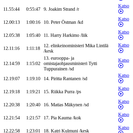
Katso
11.55:44
0:55:47
9
.
Joakim
Strand
/
r
Katso
12.00:13
1:00:16
10
.
Peter
Östman
/
kd
Katso
12.05:38
1:05:40
11
.
Harry
Harkimo
/
liik
Katso
12
.
elinkeinoministeri
Mika
Lintilä
12.11:16
1:11:18
/
kesk
13
.
eurooppa- ja
Katso
12.14:59
1:15:02
omistajaohjausministeri
Tytti
Tuppurainen
/
sd
Katso
12.19:07
1:19:10
14
.
Piritta
Rantanen
/
sd
Katso
12.19:18
1:19:21
15
.
Riikka
Purra
/
ps
Katso
12.20:38
1:20:40
16
.
Matias
Mäkynen
/
sd
Katso
12.21:54
1:21:57
17
.
Pia
Kauma
/
kok
Katso
12.22:58
1:23:01
18
.
Katri
Kulmuni
/
kesk