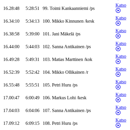
Katso
16.28:48
5:28:51
99
.
Toimi
Kankaanniemi
/
ps
Katso
16.34:10
5:34:13
100
.
Mikko
Kinnunen
/
kesk
Katso
16.38:58
5:39:00
101
.
Jani
Mäkelä
/
ps
Katso
16.44:00
5:44:03
102
.
Sanna
Antikainen
/
ps
Katso
16.49:28
5:49:31
103
.
Matias
Marttinen
/
kok
Katso
16.52:39
5:52:42
104
.
Mikko
Ollikainen
/
r
Katso
16.55:48
5:55:51
105
.
Petri
Huru
/
ps
Katso
17.00:47
6:00:49
106
.
Markus
Lohi
/
kesk
Katso
17.04:03
6:04:06
107
.
Sanna
Antikainen
/
ps
Katso
17.09:12
6:09:15
108
.
Petri
Huru
/
ps