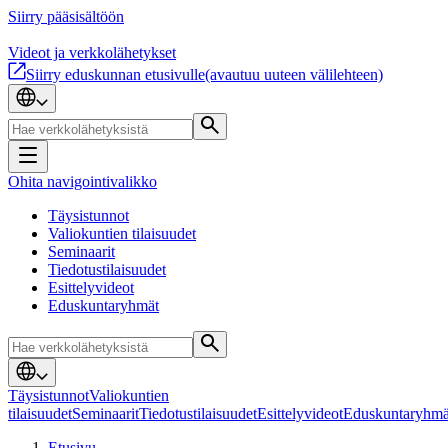
Siirry pääsisältöön
Videot ja verkkolähetykset
Siirry eduskunnan etusivulle
(avautuu uuteen välilehteen)
Ohita navigointivalikko
Täysistunnot
Valiokuntien tilaisuudet
Seminaarit
Tiedotustilaisuudet
Esittelyvideot
Eduskuntaryhmät
Täysistunnot
Valiokuntien
tilaisuudet
Seminaarit
Tiedotustilaisuudet
Esittelyvideot
Eduskuntaryhmä
Etusivu