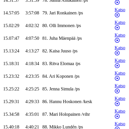
14.51:57
3:51:59
78
.
Sanna
Antikainen
/
ps
Katso
14.57:05
3:57:08
79
.
Jari
Ronkainen
/
ps
Katso
15.02:29
4:02:32
80
.
Olli
Immonen
/
ps
Katso
15.07:47
4:07:50
81
.
Juha
Mäenpää
/
ps
Katso
15.13:24
4:13:27
82
.
Kaisa
Juuso
/
ps
Katso
15.18:31
4:18:34
83
.
Ritva
Elomaa
/
ps
Katso
15.23:32
4:23:35
84
.
Ari
Koponen
/
ps
Katso
15.25:22
4:25:25
85
.
Jenna
Simula
/
ps
Katso
15.29:31
4:29:33
86
.
Hannu
Hoskonen
/
kesk
Katso
15.34:58
4:35:01
87
.
Mari
Holopainen
/
vihr
Katso
15.40:18
4:40:21
88
.
Mikko
Lundén
/
ps