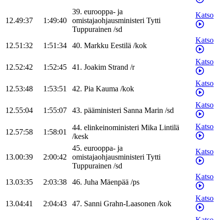
39
.
eurooppa- ja
Katso
12.49:37
1:49:40
omistajaohjausministeri
Tytti
Tuppurainen
/
sd
Katso
12.51:32
1:51:34
40
.
Markku
Eestilä
/
kok
Katso
12.52:42
1:52:45
41
.
Joakim
Strand
/
r
Katso
12.53:48
1:53:51
42
.
Pia
Kauma
/
kok
Katso
12.55:04
1:55:07
43
.
pääministeri
Sanna
Marin
/
sd
Katso
44
.
elinkeinoministeri
Mika
Lintilä
12.57:58
1:58:01
/
kesk
45
.
eurooppa- ja
Katso
13.00:39
2:00:42
omistajaohjausministeri
Tytti
Tuppurainen
/
sd
Katso
13.03:35
2:03:38
46
.
Juha
Mäenpää
/
ps
Katso
13.04:41
2:04:43
47
.
Sanni
Grahn-Laasonen
/
kok
Katso