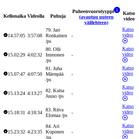
Puheenvuorotyyppi
Katso
Kellonaika
Videolla
Puhuja
(avautuu uuteen
video
välilehteen)
Katso
79
.
Jari
video
14.57:05
3:57:08
Ronkainen
-
/
ps
Katso
80
.
Olli
video
15.02:29
4:02:32
Immonen
-
/
ps
Katso
81
.
Juha
video
15.07:47
4:07:50
Mäenpää
-
/
ps
Katso
82
.
Kaisa
video
15.13:24
4:13:27
-
Juuso
/
ps
Katso
83
.
Ritva
video
15.18:31
4:18:34
-
Elomaa
/
ps
Katso
84
.
Ari
video
15.23:32
4:23:35
Koponen
-
/
ps