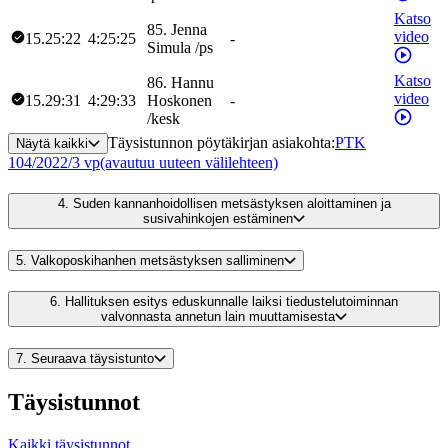
Katso
85
.
Jenna
video
15.25:22
4:25:25
-
Simula
/
ps
Katso
86
.
Hannu
video
15.29:31
4:29:33
Hoskonen
-
/
kesk
Täysistunnon pöytäkirjan asiakohta
:
PTK
Näytä kaikki
104/2022/3 vp
(avautuu uuteen välilehteen)
4.
Suden kannanhoidollisen metsästyksen aloittaminen ja
susivahinkojen estäminen
5.
Valkoposkihanhen metsästyksen salliminen
6.
Hallituksen esitys eduskunnalle laiksi tiedustelutoiminnan
valvonnasta annetun lain muuttamisesta
7.
Seuraava täysistunto
Täysistunnot
Kaikki täysistunnot