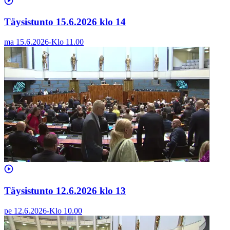
Täysistunto 15.6.2026 klo 14
ma 15.6.2026
-
Klo
11.00
Täysistunto 12.6.2026 klo 13
pe 12.6.2026
-
Klo
10.00