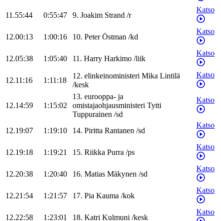
Katso
11.55:44
0:55:47
9
.
Joakim
Strand
/
r
Katso
12.00:13
1:00:16
10
.
Peter
Östman
/
kd
Katso
12.05:38
1:05:40
11
.
Harry
Harkimo
/
liik
Katso
12
.
elinkeinoministeri
Mika
Lintilä
12.11:16
1:11:18
/
kesk
13
.
eurooppa- ja
Katso
12.14:59
1:15:02
omistajaohjausministeri
Tytti
Tuppurainen
/
sd
Katso
12.19:07
1:19:10
14
.
Piritta
Rantanen
/
sd
Katso
12.19:18
1:19:21
15
.
Riikka
Purra
/
ps
Katso
12.20:38
1:20:40
16
.
Matias
Mäkynen
/
sd
Katso
12.21:54
1:21:57
17
.
Pia
Kauma
/
kok
Katso
12.22:58
1:23:01
18
.
Katri
Kulmuni
/
kesk