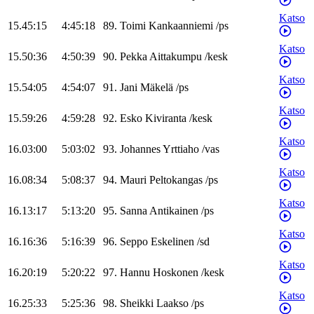
Katso
15.45:15
4:45:18
89
.
Toimi
Kankaanniemi
/
ps
Katso
15.50:36
4:50:39
90
.
Pekka
Aittakumpu
/
kesk
Katso
15.54:05
4:54:07
91
.
Jani
Mäkelä
/
ps
Katso
15.59:26
4:59:28
92
.
Esko
Kiviranta
/
kesk
Katso
16.03:00
5:03:02
93
.
Johannes
Yrttiaho
/
vas
Katso
16.08:34
5:08:37
94
.
Mauri
Peltokangas
/
ps
Katso
16.13:17
5:13:20
95
.
Sanna
Antikainen
/
ps
Katso
16.16:36
5:16:39
96
.
Seppo
Eskelinen
/
sd
Katso
16.20:19
5:20:22
97
.
Hannu
Hoskonen
/
kesk
Katso
16.25:33
5:25:36
98
.
Sheikki
Laakso
/
ps