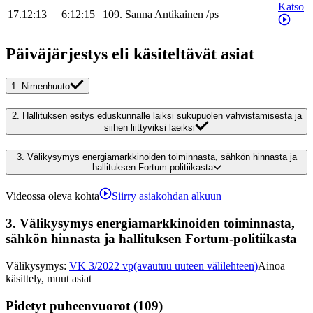
Katso
17.12:13
6:12:15
109
.
Sanna
Antikainen
/
ps
Päiväjärjestys eli käsiteltävät asiat
1.
Nimenhuuto
2.
Hallituksen esitys eduskunnalle laiksi sukupuolen vahvistamisesta ja
siihen liittyviksi laeiksi
3.
Välikysymys energiamarkkinoiden toiminnasta, sähkön hinnasta ja
hallituksen Fortum-politiikasta
Videossa oleva kohta
Siirry asiakohdan alkuun
3.
Välikysymys energiamarkkinoiden toiminnasta,
sähkön hinnasta ja hallituksen Fortum-politiikasta
Välikysymys
:
VK 3/2022 vp
(avautuu uuteen välilehteen)
Ainoa
käsittely, muut asiat
Pidetyt puheenvuorot (109)