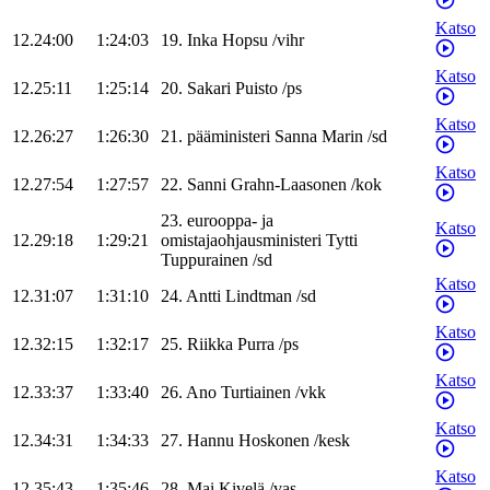
Katso
12.24:00
1:24:03
19
.
Inka
Hopsu
/
vihr
Katso
12.25:11
1:25:14
20
.
Sakari
Puisto
/
ps
Katso
12.26:27
1:26:30
21
.
pääministeri
Sanna
Marin
/
sd
Katso
12.27:54
1:27:57
22
.
Sanni
Grahn-Laasonen
/
kok
23
.
eurooppa- ja
Katso
12.29:18
1:29:21
omistajaohjausministeri
Tytti
Tuppurainen
/
sd
Katso
12.31:07
1:31:10
24
.
Antti
Lindtman
/
sd
Katso
12.32:15
1:32:17
25
.
Riikka
Purra
/
ps
Katso
12.33:37
1:33:40
26
.
Ano
Turtiainen
/
vkk
Katso
12.34:31
1:34:33
27
.
Hannu
Hoskonen
/
kesk
Katso
12.35:43
1:35:46
28
.
Mai
Kivelä
/
vas