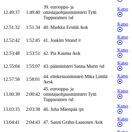
39
.
eurooppa- ja
Katso
12.49:37
1:49:40
omistajaohjausministeri
Tytti
Tuppurainen
/
sd
Katso
12.51:32
1:51:34
40
.
Markku
Eestilä
/
kok
Katso
12.52:42
1:52:45
41
.
Joakim
Strand
/
r
Katso
12.53:48
1:53:51
42
.
Pia
Kauma
/
kok
Katso
12.55:04
1:55:07
43
.
pääministeri
Sanna
Marin
/
sd
Katso
44
.
elinkeinoministeri
Mika
Lintilä
12.57:58
1:58:01
/
kesk
45
.
eurooppa- ja
Katso
13.00:39
2:00:42
omistajaohjausministeri
Tytti
Tuppurainen
/
sd
Katso
13.03:35
2:03:38
46
.
Juha
Mäenpää
/
ps
Katso
13.04:41
2:04:43
47
.
Sanni
Grahn-Laasonen
/
kok
Katso