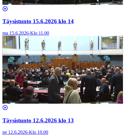
Täysistunto 15.6.2026 klo 14
ma 15.6.2026
-
Klo
11.00
Täysistunto 12.6.2026 klo 13
pe 12.6.2026
-
Klo
10.00