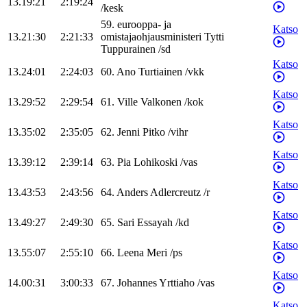
13.19:21
2:19:24
/
kesk
59
.
eurooppa- ja
Katso
13.21:30
2:21:33
omistajaohjausministeri
Tytti
Tuppurainen
/
sd
Katso
13.24:01
2:24:03
60
.
Ano
Turtiainen
/
vkk
Katso
13.29:52
2:29:54
61
.
Ville
Valkonen
/
kok
Katso
13.35:02
2:35:05
62
.
Jenni
Pitko
/
vihr
Katso
13.39:12
2:39:14
63
.
Pia
Lohikoski
/
vas
Katso
13.43:53
2:43:56
64
.
Anders
Adlercreutz
/
r
Katso
13.49:27
2:49:30
65
.
Sari
Essayah
/
kd
Katso
13.55:07
2:55:10
66
.
Leena
Meri
/
ps
Katso
14.00:31
3:00:33
67
.
Johannes
Yrttiaho
/
vas
Katso