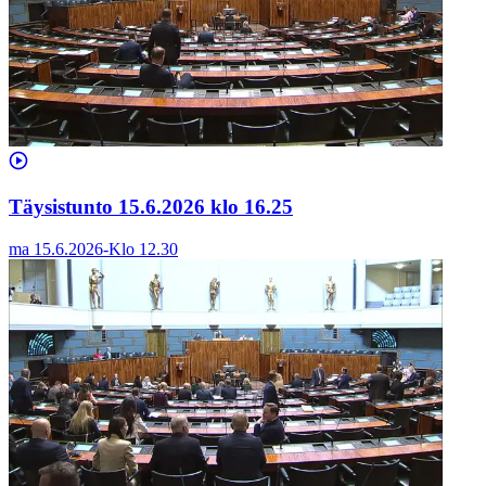
Täysistunto 15.6.2026 klo 16.25
ma 15.6.2026
-
Klo
12.30