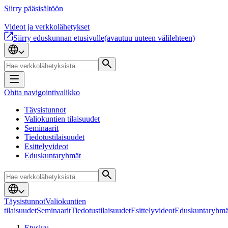
Siirry pääsisältöön
Videot ja verkkolähetykset
Siirry eduskunnan etusivulle
(avautuu uuteen välilehteen)
Ohita navigointivalikko
Täysistunnot
Valiokuntien tilaisuudet
Seminaarit
Tiedotustilaisuudet
Esittelyvideot
Eduskuntaryhmät
Täysistunnot
Valiokuntien
tilaisuudet
Seminaarit
Tiedotustilaisuudet
Esittelyvideot
Eduskuntaryhmä
Etusivu