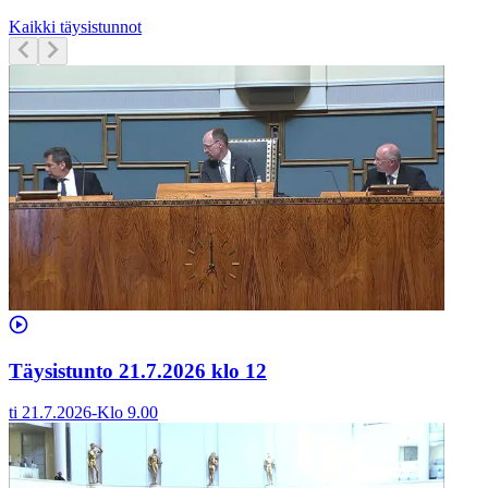
Kaikki täysistunnot
Täysistunto 21.7.2026 klo 12
ti 21.7.2026
-
Klo
9.00