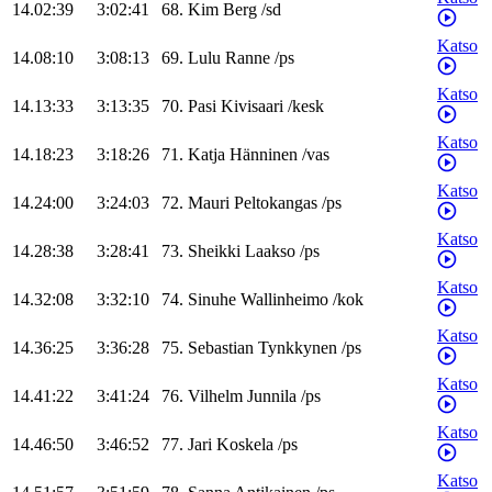
14.02:39
3:02:41
68
.
Kim
Berg
/
sd
Katso
14.08:10
3:08:13
69
.
Lulu
Ranne
/
ps
Katso
14.13:33
3:13:35
70
.
Pasi
Kivisaari
/
kesk
Katso
14.18:23
3:18:26
71
.
Katja
Hänninen
/
vas
Katso
14.24:00
3:24:03
72
.
Mauri
Peltokangas
/
ps
Katso
14.28:38
3:28:41
73
.
Sheikki
Laakso
/
ps
Katso
14.32:08
3:32:10
74
.
Sinuhe
Wallinheimo
/
kok
Katso
14.36:25
3:36:28
75
.
Sebastian
Tynkkynen
/
ps
Katso
14.41:22
3:41:24
76
.
Vilhelm
Junnila
/
ps
Katso
14.46:50
3:46:52
77
.
Jari
Koskela
/
ps
Katso