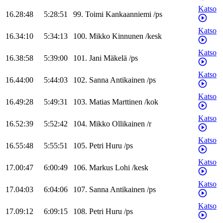
Katso
16.28:48
5:28:51
99
.
Toimi
Kankaanniemi
/
ps
Katso
16.34:10
5:34:13
100
.
Mikko
Kinnunen
/
kesk
Katso
16.38:58
5:39:00
101
.
Jani
Mäkelä
/
ps
Katso
16.44:00
5:44:03
102
.
Sanna
Antikainen
/
ps
Katso
16.49:28
5:49:31
103
.
Matias
Marttinen
/
kok
Katso
16.52:39
5:52:42
104
.
Mikko
Ollikainen
/
r
Katso
16.55:48
5:55:51
105
.
Petri
Huru
/
ps
Katso
17.00:47
6:00:49
106
.
Markus
Lohi
/
kesk
Katso
17.04:03
6:04:06
107
.
Sanna
Antikainen
/
ps
Katso
17.09:12
6:09:15
108
.
Petri
Huru
/
ps