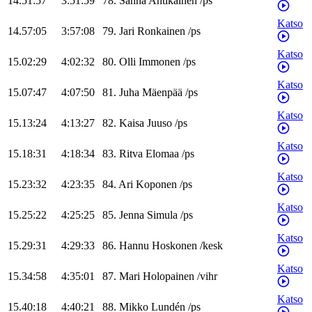
14.51:57
3:51:59
78
.
Sanna
Antikainen
/
ps
Katso
14.57:05
3:57:08
79
.
Jari
Ronkainen
/
ps
Katso
15.02:29
4:02:32
80
.
Olli
Immonen
/
ps
Katso
15.07:47
4:07:50
81
.
Juha
Mäenpää
/
ps
Katso
15.13:24
4:13:27
82
.
Kaisa
Juuso
/
ps
Katso
15.18:31
4:18:34
83
.
Ritva
Elomaa
/
ps
Katso
15.23:32
4:23:35
84
.
Ari
Koponen
/
ps
Katso
15.25:22
4:25:25
85
.
Jenna
Simula
/
ps
Katso
15.29:31
4:29:33
86
.
Hannu
Hoskonen
/
kesk
Katso
15.34:58
4:35:01
87
.
Mari
Holopainen
/
vihr
Katso
15.40:18
4:40:21
88
.
Mikko
Lundén
/
ps