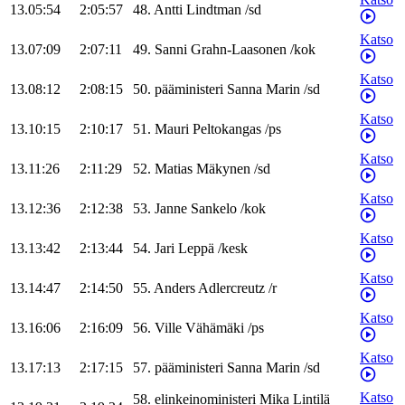
13.05:54
2:05:57
48
.
Antti
Lindtman
/
sd
Katso
13.07:09
2:07:11
49
.
Sanni
Grahn-Laasonen
/
kok
Katso
13.08:12
2:08:15
50
.
pääministeri
Sanna
Marin
/
sd
Katso
13.10:15
2:10:17
51
.
Mauri
Peltokangas
/
ps
Katso
13.11:26
2:11:29
52
.
Matias
Mäkynen
/
sd
Katso
13.12:36
2:12:38
53
.
Janne
Sankelo
/
kok
Katso
13.13:42
2:13:44
54
.
Jari
Leppä
/
kesk
Katso
13.14:47
2:14:50
55
.
Anders
Adlercreutz
/
r
Katso
13.16:06
2:16:09
56
.
Ville
Vähämäki
/
ps
Katso
13.17:13
2:17:15
57
.
pääministeri
Sanna
Marin
/
sd
Katso
58
.
elinkeinoministeri
Mika
Lintilä