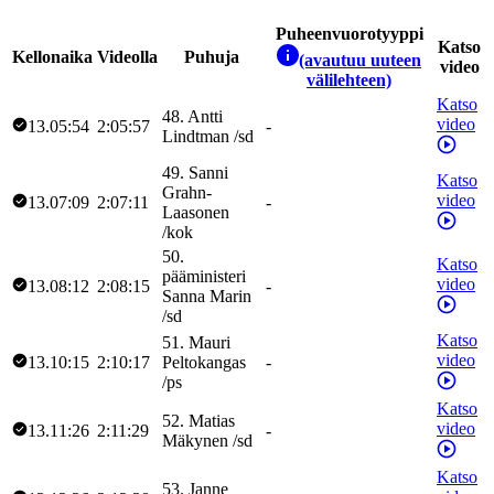
Puheenvuorotyyppi
Katso
Kellonaika
Videolla
Puhuja
(avautuu uuteen
video
välilehteen)
Katso
48
.
Antti
video
13.05:54
2:05:57
-
Lindtman
/
sd
49
.
Sanni
Katso
Grahn-
video
13.07:09
2:07:11
-
Laasonen
/
kok
50
.
Katso
pääministeri
video
13.08:12
2:08:15
-
Sanna
Marin
/
sd
Katso
51
.
Mauri
video
13.10:15
2:10:17
Peltokangas
-
/
ps
Katso
52
.
Matias
video
13.11:26
2:11:29
-
Mäkynen
/
sd
Katso
53
.
Janne