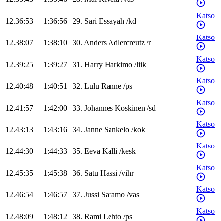
Katso
12.36:53
1:36:56
29
.
Sari
Essayah
/
kd
Katso
12.38:07
1:38:10
30
.
Anders
Adlercreutz
/
r
Katso
12.39:25
1:39:27
31
.
Harry
Harkimo
/
liik
Katso
12.40:48
1:40:51
32
.
Lulu
Ranne
/
ps
Katso
12.41:57
1:42:00
33
.
Johannes
Koskinen
/
sd
Katso
12.43:13
1:43:16
34
.
Janne
Sankelo
/
kok
Katso
12.44:30
1:44:33
35
.
Eeva
Kalli
/
kesk
Katso
12.45:35
1:45:38
36
.
Satu
Hassi
/
vihr
Katso
12.46:54
1:46:57
37
.
Jussi
Saramo
/
vas
Katso
12.48:09
1:48:12
38
.
Rami
Lehto
/
ps