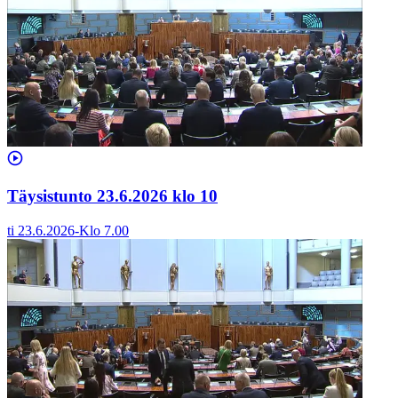
Täysistunto 23.6.2026 klo 10
ti 23.6.2026
-
Klo
7.00