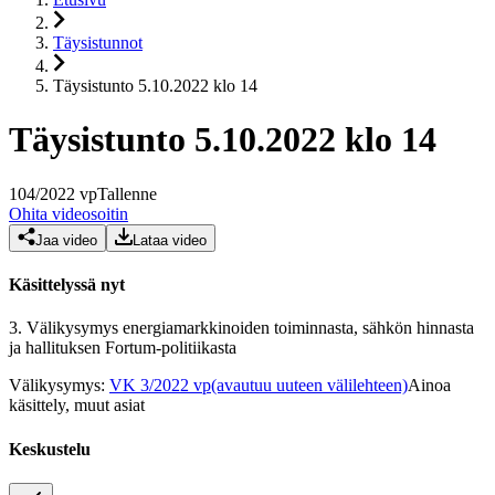
Täysistunnot
Täysistunto 5.10.2022 klo 14
Täysistunto 5.10.2022 klo 14
104
/
2022
vp
Tallenne
Ohita videosoitin
Jaa video
Lataa video
Käsittelyssä nyt
3.
Välikysymys energiamarkkinoiden toiminnasta, sähkön hinnasta
ja hallituksen Fortum-politiikasta
Välikysymys
:
VK 3/2022 vp
(avautuu uuteen välilehteen)
Ainoa
käsittely, muut asiat
Keskustelu