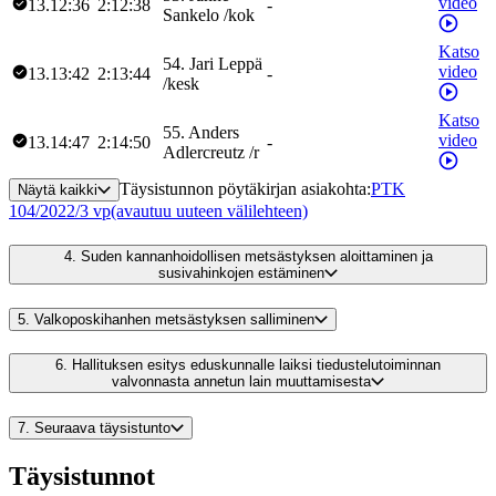
video
13.12:36
2:12:38
-
Sankelo
/
kok
Katso
54
.
Jari
Leppä
video
13.13:42
2:13:44
-
/
kesk
Katso
55
.
Anders
video
13.14:47
2:14:50
-
Adlercreutz
/
r
Täysistunnon pöytäkirjan asiakohta
:
PTK
Näytä kaikki
104/2022/3 vp
(avautuu uuteen välilehteen)
4.
Suden kannanhoidollisen metsästyksen aloittaminen ja
susivahinkojen estäminen
5.
Valkoposkihanhen metsästyksen salliminen
6.
Hallituksen esitys eduskunnalle laiksi tiedustelutoiminnan
valvonnasta annetun lain muuttamisesta
7.
Seuraava täysistunto
Täysistunnot