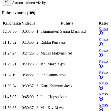
Automaattinen vieritys
Puheenvuorot
(
109
)
Kellonaika
Videolla
Puhuja
Katso
Katso
12.03:00
0:03:45
1
.
pääministeri
Sanna
Marin
/
sd
Katso
11.13:52
0:13:55
2
.
Riikka
Purra
/
ps
Katso
11.24:24
0:24:26
3
.
Matias
Mäkynen
/
sd
Katso
11.29:21
0:29:23
4
.
Jani
Mäkelä
/
ps
Katso
11.34:19
0:34:22
5
.
Pia
Kauma
/
kok
Katso
11.39:34
0:39:37
6
.
Katri
Kulmuni
/
kesk
Katso
11.45:07
0:45:09
7
.
Inka
Hopsu
/
vihr
Katso
11.50:35
0:50:37
8
.
Mai
Kivelä
/
vas