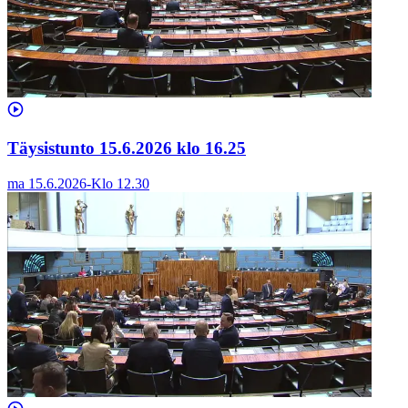
Täysistunto 15.6.2026 klo 16.25
ma 15.6.2026
-
Klo
12.30