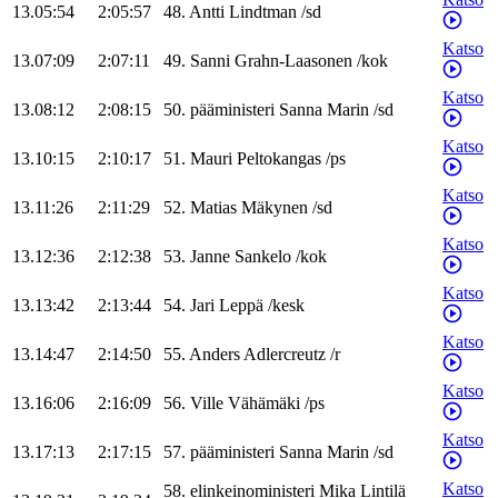
13.05:54
2:05:57
48
.
Antti
Lindtman
/
sd
Katso
13.07:09
2:07:11
49
.
Sanni
Grahn-Laasonen
/
kok
Katso
13.08:12
2:08:15
50
.
pääministeri
Sanna
Marin
/
sd
Katso
13.10:15
2:10:17
51
.
Mauri
Peltokangas
/
ps
Katso
13.11:26
2:11:29
52
.
Matias
Mäkynen
/
sd
Katso
13.12:36
2:12:38
53
.
Janne
Sankelo
/
kok
Katso
13.13:42
2:13:44
54
.
Jari
Leppä
/
kesk
Katso
13.14:47
2:14:50
55
.
Anders
Adlercreutz
/
r
Katso
13.16:06
2:16:09
56
.
Ville
Vähämäki
/
ps
Katso
13.17:13
2:17:15
57
.
pääministeri
Sanna
Marin
/
sd
Katso
58
.
elinkeinoministeri
Mika
Lintilä