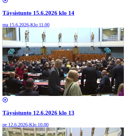
Täysistunto 15.6.2026 klo 14
ma 15.6.2026
-
Klo
11.00
Täysistunto 12.6.2026 klo 13
pe 12.6.2026
-
Klo
10.00