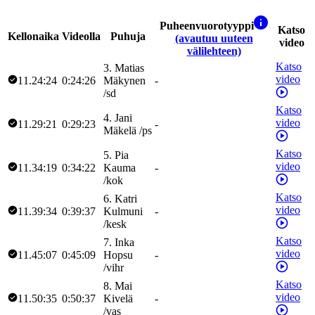
Puheenvuorotyyppi
Katso
Kellonaika
Videolla
Puhuja
(avautuu uuteen
video
välilehteen)
Katso
3
.
Matias
video
11.24:24
0:24:26
Mäkynen
-
/
sd
Katso
4
.
Jani
video
11.29:21
0:29:23
-
Mäkelä
/
ps
Katso
5
.
Pia
video
11.34:19
0:34:22
Kauma
-
/
kok
Katso
6
.
Katri
video
11.39:34
0:39:37
Kulmuni
-
/
kesk
Katso
7
.
Inka
video
11.45:07
0:45:09
Hopsu
-
/
vihr
Katso
8
.
Mai
video
11.50:35
0:50:37
Kivelä
-
/
vas