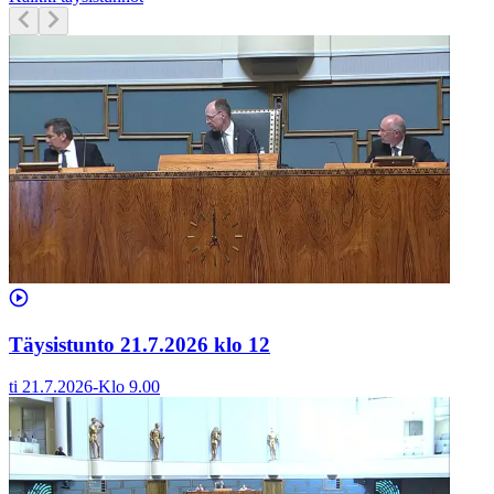
Täysistunto 21.7.2026 klo 12
ti 21.7.2026
-
Klo
9.00