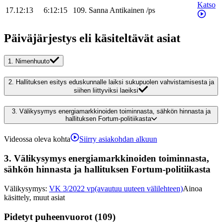
Katso
17.12:13
6:12:15
109
.
Sanna
Antikainen
/
ps
Päiväjärjestys eli käsiteltävät asiat
1.
Nimenhuuto
2.
Hallituksen esitys eduskunnalle laiksi sukupuolen vahvistamisesta ja
siihen liittyviksi laeiksi
3.
Välikysymys energiamarkkinoiden toiminnasta, sähkön hinnasta ja
hallituksen Fortum-politiikasta
Videossa oleva kohta
Siirry asiakohdan alkuun
3.
Välikysymys energiamarkkinoiden toiminnasta,
sähkön hinnasta ja hallituksen Fortum-politiikasta
Välikysymys
:
VK 3/2022 vp
(avautuu uuteen välilehteen)
Ainoa
käsittely, muut asiat
Pidetyt puheenvuorot (109)