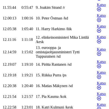
Katso
11.55:44
0:55:47
9
.
Joakim
Strand
/
r
Katso
12.00:13
1:00:16
10
.
Peter
Östman
/
kd
Katso
12.05:38
1:05:40
11
.
Harry
Harkimo
/
liik
Katso
12
.
elinkeinoministeri
Mika
Lintilä
12.11:16
1:11:18
/
kesk
13
.
eurooppa- ja
Katso
12.14:59
1:15:02
omistajaohjausministeri
Tytti
Tuppurainen
/
sd
Katso
12.19:07
1:19:10
14
.
Piritta
Rantanen
/
sd
Katso
12.19:18
1:19:21
15
.
Riikka
Purra
/
ps
Katso
12.20:38
1:20:40
16
.
Matias
Mäkynen
/
sd
Katso
12.21:54
1:21:57
17
.
Pia
Kauma
/
kok
Katso
12.22:58
1:23:01
18
.
Katri
Kulmuni
/
kesk