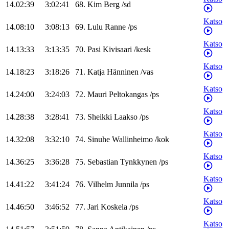
14.02:39
3:02:41
68
.
Kim
Berg
/
sd
Katso
14.08:10
3:08:13
69
.
Lulu
Ranne
/
ps
Katso
14.13:33
3:13:35
70
.
Pasi
Kivisaari
/
kesk
Katso
14.18:23
3:18:26
71
.
Katja
Hänninen
/
vas
Katso
14.24:00
3:24:03
72
.
Mauri
Peltokangas
/
ps
Katso
14.28:38
3:28:41
73
.
Sheikki
Laakso
/
ps
Katso
14.32:08
3:32:10
74
.
Sinuhe
Wallinheimo
/
kok
Katso
14.36:25
3:36:28
75
.
Sebastian
Tynkkynen
/
ps
Katso
14.41:22
3:41:24
76
.
Vilhelm
Junnila
/
ps
Katso
14.46:50
3:46:52
77
.
Jari
Koskela
/
ps
Katso