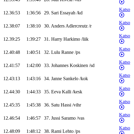
Katso
12.36:53
1:36:56
29
.
Sari
Essayah
/
kd
Katso
12.38:07
1:38:10
30
.
Anders
Adlercreutz
/
r
Katso
12.39:25
1:39:27
31
.
Harry
Harkimo
/
liik
Katso
12.40:48
1:40:51
32
.
Lulu
Ranne
/
ps
Katso
12.41:57
1:42:00
33
.
Johannes
Koskinen
/
sd
Katso
12.43:13
1:43:16
34
.
Janne
Sankelo
/
kok
Katso
12.44:30
1:44:33
35
.
Eeva
Kalli
/
kesk
Katso
12.45:35
1:45:38
36
.
Satu
Hassi
/
vihr
Katso
12.46:54
1:46:57
37
.
Jussi
Saramo
/
vas
Katso
12.48:09
1:48:12
38
.
Rami
Lehto
/
ps