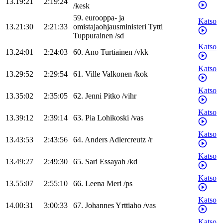
13.19:21
2:19:24
/
kesk
59
.
eurooppa- ja
Katso
13.21:30
2:21:33
omistajaohjausministeri
Tytti
Tuppurainen
/
sd
Katso
13.24:01
2:24:03
60
.
Ano
Turtiainen
/
vkk
Katso
13.29:52
2:29:54
61
.
Ville
Valkonen
/
kok
Katso
13.35:02
2:35:05
62
.
Jenni
Pitko
/
vihr
Katso
13.39:12
2:39:14
63
.
Pia
Lohikoski
/
vas
Katso
13.43:53
2:43:56
64
.
Anders
Adlercreutz
/
r
Katso
13.49:27
2:49:30
65
.
Sari
Essayah
/
kd
Katso
13.55:07
2:55:10
66
.
Leena
Meri
/
ps
Katso
14.00:31
3:00:33
67
.
Johannes
Yrttiaho
/
vas
Katso