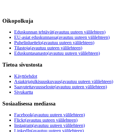
Oikopolkuja
Eduskunnan tehtävät
(avautuu uuteen välilehteen)
EU-asiat eduskunnassa
(avautuu uuteen välilehteen)
Puhelinluettelo
(avautuu uuteen välilehteen)
Tilastoja
(avautuu uuteen välilehteen)
Eduskuntasanasto
(avautuu uuteen välilehteen)
Tietoa sivustosta
Käyttöehdot
Asiakirjajulkisuuskuvaus
(avautuu uuteen välilehteen)
Saavutettavuusseloste
(avautuu uuteen välilehteen)
Sivukartta
Sosiaalisessa mediassa
Facebook
(avautuu uuteen välilehteen)
Flickr
(avautuu uuteen välilehteen)
Instagram
(avautuu uuteen välilehteen)
LinkedIn
(avautuu uuteen välilehteen)