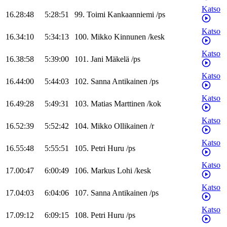
Katso
16.28:48
5:28:51
99
.
Toimi
Kankaanniemi
/
ps
Katso
16.34:10
5:34:13
100
.
Mikko
Kinnunen
/
kesk
Katso
16.38:58
5:39:00
101
.
Jani
Mäkelä
/
ps
Katso
16.44:00
5:44:03
102
.
Sanna
Antikainen
/
ps
Katso
16.49:28
5:49:31
103
.
Matias
Marttinen
/
kok
Katso
16.52:39
5:52:42
104
.
Mikko
Ollikainen
/
r
Katso
16.55:48
5:55:51
105
.
Petri
Huru
/
ps
Katso
17.00:47
6:00:49
106
.
Markus
Lohi
/
kesk
Katso
17.04:03
6:04:06
107
.
Sanna
Antikainen
/
ps
Katso
17.09:12
6:09:15
108
.
Petri
Huru
/
ps