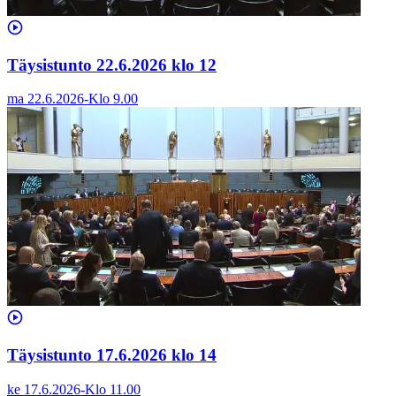
Täysistunto 22.6.2026 klo 12
ma 22.6.2026
-
Klo
9.00
Täysistunto 17.6.2026 klo 14
ke 17.6.2026
-
Klo
11.00