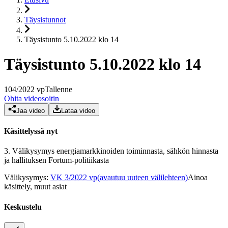
Täysistunnot
Täysistunto 5.10.2022 klo 14
Täysistunto 5.10.2022 klo 14
104
/
2022
vp
Tallenne
Ohita videosoitin
Jaa video
Lataa video
Käsittelyssä nyt
3.
Välikysymys energiamarkkinoiden toiminnasta, sähkön hinnasta
ja hallituksen Fortum-politiikasta
Välikysymys
:
VK 3/2022 vp
(avautuu uuteen välilehteen)
Ainoa
käsittely, muut asiat
Keskustelu