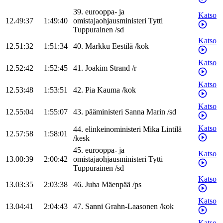
39
.
eurooppa- ja
Katso
12.49:37
1:49:40
omistajaohjausministeri
Tytti
Tuppurainen
/
sd
Katso
12.51:32
1:51:34
40
.
Markku
Eestilä
/
kok
Katso
12.52:42
1:52:45
41
.
Joakim
Strand
/
r
Katso
12.53:48
1:53:51
42
.
Pia
Kauma
/
kok
Katso
12.55:04
1:55:07
43
.
pääministeri
Sanna
Marin
/
sd
Katso
44
.
elinkeinoministeri
Mika
Lintilä
12.57:58
1:58:01
/
kesk
45
.
eurooppa- ja
Katso
13.00:39
2:00:42
omistajaohjausministeri
Tytti
Tuppurainen
/
sd
Katso
13.03:35
2:03:38
46
.
Juha
Mäenpää
/
ps
Katso
13.04:41
2:04:43
47
.
Sanni
Grahn-Laasonen
/
kok
Katso