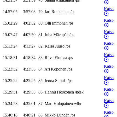
14.51:57
3:51:59
78
.
Sanna
Antikainen
/
ps
Katso
14.57:05
3:57:08
79
.
Jari
Ronkainen
/
ps
Katso
15.02:29
4:02:32
80
.
Olli
Immonen
/
ps
Katso
15.07:47
4:07:50
81
.
Juha
Mäenpää
/
ps
Katso
15.13:24
4:13:27
82
.
Kaisa
Juuso
/
ps
Katso
15.18:31
4:18:34
83
.
Ritva
Elomaa
/
ps
Katso
15.23:32
4:23:35
84
.
Ari
Koponen
/
ps
Katso
15.25:22
4:25:25
85
.
Jenna
Simula
/
ps
Katso
15.29:31
4:29:33
86
.
Hannu
Hoskonen
/
kesk
Katso
15.34:58
4:35:01
87
.
Mari
Holopainen
/
vihr
Katso
15.40:18
4:40:21
88
.
Mikko
Lundén
/
ps