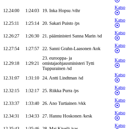
Katso
12.24:00
1:24:03
19
.
Inka
Hopsu
/
vihr
Katso
12.25:11
1:25:14
20
.
Sakari
Puisto
/
ps
Katso
12.26:27
1:26:30
21
.
pääministeri
Sanna
Marin
/
sd
Katso
12.27:54
1:27:57
22
.
Sanni
Grahn-Laasonen
/
kok
23
.
eurooppa- ja
Katso
12.29:18
1:29:21
omistajaohjausministeri
Tytti
Tuppurainen
/
sd
Katso
12.31:07
1:31:10
24
.
Antti
Lindtman
/
sd
Katso
12.32:15
1:32:17
25
.
Riikka
Purra
/
ps
Katso
12.33:37
1:33:40
26
.
Ano
Turtiainen
/
vkk
Katso
12.34:31
1:34:33
27
.
Hannu
Hoskonen
/
kesk
Katso
12.35:43
1:35:46
28
.
Mai
Kivelä
/
vas