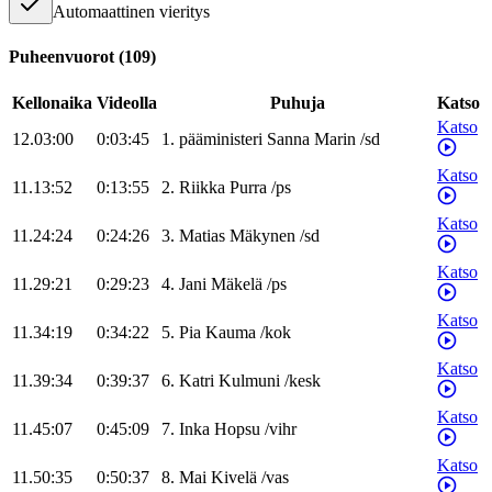
Automaattinen vieritys
Puheenvuorot
(
109
)
Kellonaika
Videolla
Puhuja
Katso
Katso
12.03:00
0:03:45
1
.
pääministeri
Sanna
Marin
/
sd
Katso
11.13:52
0:13:55
2
.
Riikka
Purra
/
ps
Katso
11.24:24
0:24:26
3
.
Matias
Mäkynen
/
sd
Katso
11.29:21
0:29:23
4
.
Jani
Mäkelä
/
ps
Katso
11.34:19
0:34:22
5
.
Pia
Kauma
/
kok
Katso
11.39:34
0:39:37
6
.
Katri
Kulmuni
/
kesk
Katso
11.45:07
0:45:09
7
.
Inka
Hopsu
/
vihr
Katso
11.50:35
0:50:37
8
.
Mai
Kivelä
/
vas