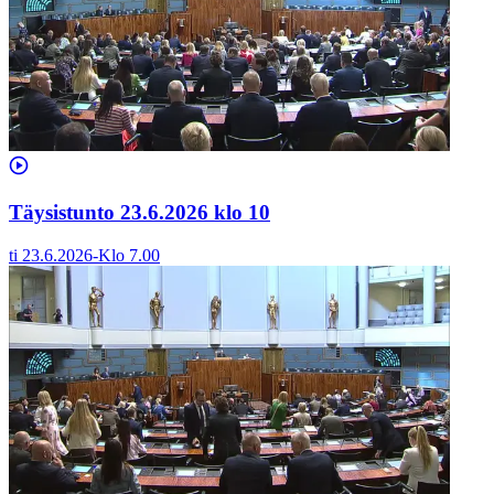
Täysistunto 23.6.2026 klo 10
ti 23.6.2026
-
Klo
7.00