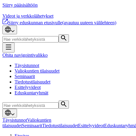
Siirry pääsisältöön
Videot ja verkkolähetykset
Siirry eduskunnan etusivulle
(avautuu uuteen välilehteen)
Ohita navigointivalikko
Täysistunnot
Valiokuntien tilaisuudet
Seminaarit
Tiedotustilaisuudet
Esittelyvideot
Eduskuntaryhmät
Täysistunnot
Valiokuntien
tilaisuudet
Seminaarit
Tiedotustilaisuudet
Esittelyvideot
Eduskuntaryhmä
Etusivu