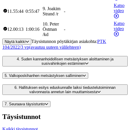
Katso
9
.
Joakim
video
11.55:44
0:55:47
-
Strand
/
r
Katso
10
.
Peter
video
12.00:13
1:00:16
Östman
-
/
kd
Täysistunnon pöytäkirjan asiakohta
:
PTK
Näytä kaikki
104/2022/3 vp
(avautuu uuteen välilehteen)
4.
Suden kannanhoidollisen metsästyksen aloittaminen ja
susivahinkojen estäminen
5.
Valkoposkihanhen metsästyksen salliminen
6.
Hallituksen esitys eduskunnalle laiksi tiedustelutoiminnan
valvonnasta annetun lain muuttamisesta
7.
Seuraava täysistunto
Täysistunnot
Kaikki täysistunnot