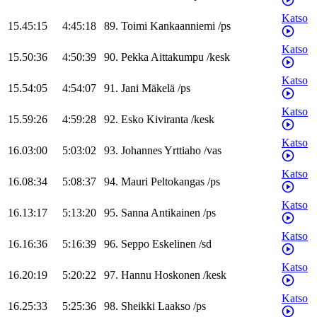
Katso
15.45:15
4:45:18
89
.
Toimi
Kankaanniemi
/
ps
Katso
15.50:36
4:50:39
90
.
Pekka
Aittakumpu
/
kesk
Katso
15.54:05
4:54:07
91
.
Jani
Mäkelä
/
ps
Katso
15.59:26
4:59:28
92
.
Esko
Kiviranta
/
kesk
Katso
16.03:00
5:03:02
93
.
Johannes
Yrttiaho
/
vas
Katso
16.08:34
5:08:37
94
.
Mauri
Peltokangas
/
ps
Katso
16.13:17
5:13:20
95
.
Sanna
Antikainen
/
ps
Katso
16.16:36
5:16:39
96
.
Seppo
Eskelinen
/
sd
Katso
16.20:19
5:20:22
97
.
Hannu
Hoskonen
/
kesk
Katso
16.25:33
5:25:36
98
.
Sheikki
Laakso
/
ps