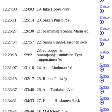
Katso
12.24:00
1:24:03
19
.
Inka
Hopsu
/
vihr
Katso
12.25:11
1:25:14
20
.
Sakari
Puisto
/
ps
Katso
12.26:27
1:26:30
21
.
pääministeri
Sanna
Marin
/
sd
Katso
12.27:54
1:27:57
22
.
Sanni
Grahn-Laasonen
/
kok
23
.
eurooppa- ja
Katso
12.29:18
1:29:21
omistajaohjausministeri
Tytti
Tuppurainen
/
sd
Katso
12.31:07
1:31:10
24
.
Antti
Lindtman
/
sd
Katso
12.32:15
1:32:17
25
.
Riikka
Purra
/
ps
Katso
12.33:37
1:33:40
26
.
Ano
Turtiainen
/
vkk
Katso
12.34:31
1:34:33
27
.
Hannu
Hoskonen
/
kesk
Katso
12.35:43
1:35:46
28
.
Mai
Kivelä
/
vas