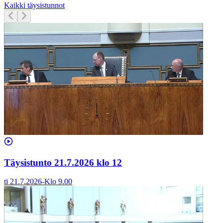
Kaikki täysistunnot
Täysistunto 21.7.2026 klo 12
ti 21.7.2026
-
Klo
9.00