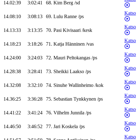
14.02:39
3:02:41
68
.
Kim
Berg
/
sd
Katso
14.08:10
3:08:13
69
.
Lulu
Ranne
/
ps
Katso
14.13:33
3:13:35
70
.
Pasi
Kivisaari
/
kesk
Katso
14.18:23
3:18:26
71
.
Katja
Hänninen
/
vas
Katso
14.24:00
3:24:03
72
.
Mauri
Peltokangas
/
ps
Katso
14.28:38
3:28:41
73
.
Sheikki
Laakso
/
ps
Katso
14.32:08
3:32:10
74
.
Sinuhe
Wallinheimo
/
kok
Katso
14.36:25
3:36:28
75
.
Sebastian
Tynkkynen
/
ps
Katso
14.41:22
3:41:24
76
.
Vilhelm
Junnila
/
ps
Katso
14.46:50
3:46:52
77
.
Jari
Koskela
/
ps
Katso