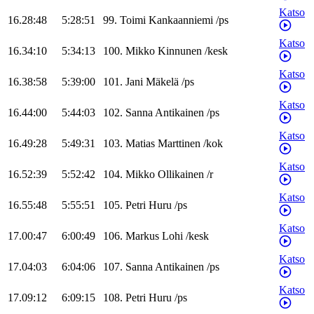
Katso
16.28:48
5:28:51
99
.
Toimi
Kankaanniemi
/
ps
Katso
16.34:10
5:34:13
100
.
Mikko
Kinnunen
/
kesk
Katso
16.38:58
5:39:00
101
.
Jani
Mäkelä
/
ps
Katso
16.44:00
5:44:03
102
.
Sanna
Antikainen
/
ps
Katso
16.49:28
5:49:31
103
.
Matias
Marttinen
/
kok
Katso
16.52:39
5:52:42
104
.
Mikko
Ollikainen
/
r
Katso
16.55:48
5:55:51
105
.
Petri
Huru
/
ps
Katso
17.00:47
6:00:49
106
.
Markus
Lohi
/
kesk
Katso
17.04:03
6:04:06
107
.
Sanna
Antikainen
/
ps
Katso
17.09:12
6:09:15
108
.
Petri
Huru
/
ps