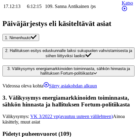
Katso
17.12:13
6:12:15
109
.
Sanna
Antikainen
/
ps
Päiväjärjestys eli käsiteltävät asiat
1.
Nimenhuuto
2.
Hallituksen esitys eduskunnalle laiksi sukupuolen vahvistamisesta ja
siihen liittyviksi laeiksi
3.
Välikysymys energiamarkkinoiden toiminnasta, sähkön hinnasta ja
hallituksen Fortum-politiikasta
Videossa oleva kohta
Siirry asiakohdan alkuun
3.
Välikysymys energiamarkkinoiden toiminnasta,
sähkön hinnasta ja hallituksen Fortum-politiikasta
Välikysymys
:
VK 3/2022 vp
(avautuu uuteen välilehteen)
Ainoa
käsittely, muut asiat
Pidetyt puheenvuorot (109)