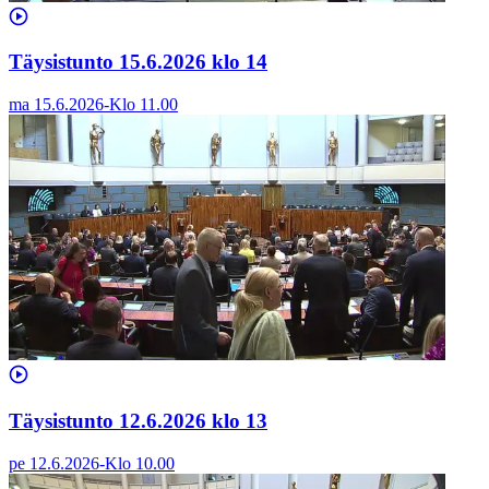
Täysistunto 15.6.2026 klo 14
ma 15.6.2026
-
Klo
11.00
Täysistunto 12.6.2026 klo 13
pe 12.6.2026
-
Klo
10.00