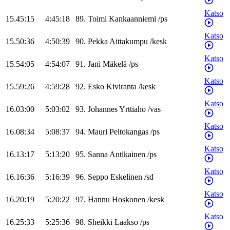
Katso
15.45:15
4:45:18
89
.
Toimi
Kankaanniemi
/
ps
Katso
15.50:36
4:50:39
90
.
Pekka
Aittakumpu
/
kesk
Katso
15.54:05
4:54:07
91
.
Jani
Mäkelä
/
ps
Katso
15.59:26
4:59:28
92
.
Esko
Kiviranta
/
kesk
Katso
16.03:00
5:03:02
93
.
Johannes
Yrttiaho
/
vas
Katso
16.08:34
5:08:37
94
.
Mauri
Peltokangas
/
ps
Katso
16.13:17
5:13:20
95
.
Sanna
Antikainen
/
ps
Katso
16.16:36
5:16:39
96
.
Seppo
Eskelinen
/
sd
Katso
16.20:19
5:20:22
97
.
Hannu
Hoskonen
/
kesk
Katso
16.25:33
5:25:36
98
.
Sheikki
Laakso
/
ps