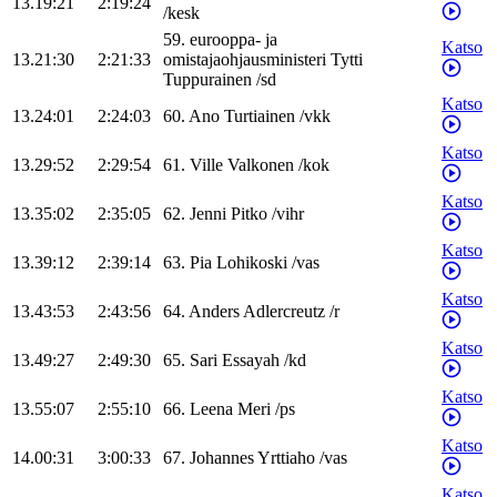
13.19:21
2:19:24
/
kesk
59
.
eurooppa- ja
Katso
13.21:30
2:21:33
omistajaohjausministeri
Tytti
Tuppurainen
/
sd
Katso
13.24:01
2:24:03
60
.
Ano
Turtiainen
/
vkk
Katso
13.29:52
2:29:54
61
.
Ville
Valkonen
/
kok
Katso
13.35:02
2:35:05
62
.
Jenni
Pitko
/
vihr
Katso
13.39:12
2:39:14
63
.
Pia
Lohikoski
/
vas
Katso
13.43:53
2:43:56
64
.
Anders
Adlercreutz
/
r
Katso
13.49:27
2:49:30
65
.
Sari
Essayah
/
kd
Katso
13.55:07
2:55:10
66
.
Leena
Meri
/
ps
Katso
14.00:31
3:00:33
67
.
Johannes
Yrttiaho
/
vas
Katso