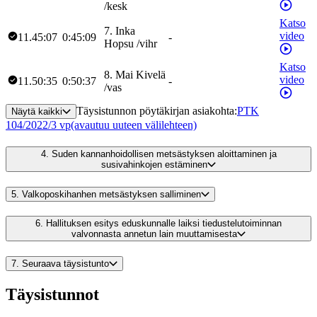
/
kesk
Katso
7
.
Inka
video
11.45:07
0:45:09
-
Hopsu
/
vihr
Katso
8
.
Mai
Kivelä
video
11.50:35
0:50:37
-
/
vas
Täysistunnon pöytäkirjan asiakohta
:
PTK
Näytä kaikki
104/2022/3 vp
(avautuu uuteen välilehteen)
4.
Suden kannanhoidollisen metsästyksen aloittaminen ja
susivahinkojen estäminen
5.
Valkoposkihanhen metsästyksen salliminen
6.
Hallituksen esitys eduskunnalle laiksi tiedustelutoiminnan
valvonnasta annetun lain muuttamisesta
7.
Seuraava täysistunto
Täysistunnot