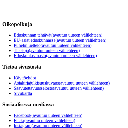
Oikopolkuja
Eduskunnan tehtävät
(avautuu uuteen välilehteen)
EU-asiat eduskunnassa
(avautuu uuteen välilehteen)
Puhelinluettelo
(avautuu uuteen välilehteen)
Tilastoja
(avautuu uuteen välilehteen)
Eduskuntasanasto
(avautuu uuteen välilehteen)
Tietoa sivustosta
Käyttöehdot
Asiakirjajulkisuuskuvaus
(avautuu uuteen välilehteen)
Saavutettavuusseloste
(avautuu uuteen välilehteen)
Sivukartta
Sosiaalisessa mediassa
Facebook
(avautuu uuteen välilehteen)
Flickr
(avautuu uuteen välilehteen)
Instagram
(avautuu uuteen välilehteen)