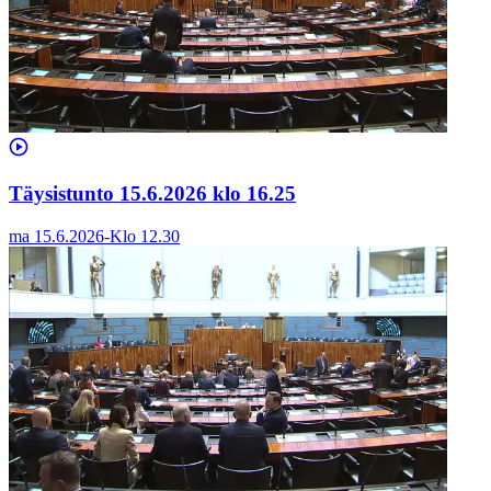
Täysistunto 15.6.2026 klo 16.25
ma 15.6.2026
-
Klo
12.30