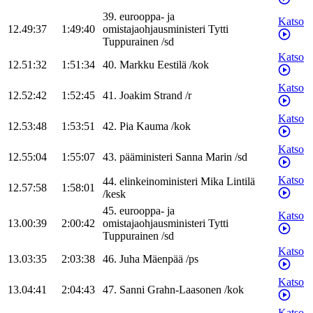
39
.
eurooppa- ja
Katso
12.49:37
1:49:40
omistajaohjausministeri
Tytti
Tuppurainen
/
sd
Katso
12.51:32
1:51:34
40
.
Markku
Eestilä
/
kok
Katso
12.52:42
1:52:45
41
.
Joakim
Strand
/
r
Katso
12.53:48
1:53:51
42
.
Pia
Kauma
/
kok
Katso
12.55:04
1:55:07
43
.
pääministeri
Sanna
Marin
/
sd
Katso
44
.
elinkeinoministeri
Mika
Lintilä
12.57:58
1:58:01
/
kesk
45
.
eurooppa- ja
Katso
13.00:39
2:00:42
omistajaohjausministeri
Tytti
Tuppurainen
/
sd
Katso
13.03:35
2:03:38
46
.
Juha
Mäenpää
/
ps
Katso
13.04:41
2:04:43
47
.
Sanni
Grahn-Laasonen
/
kok
Katso