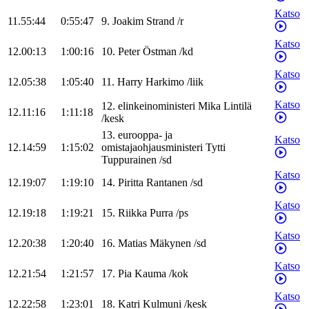
Katso
11.55:44
0:55:47
9
.
Joakim
Strand
/
r
Katso
12.00:13
1:00:16
10
.
Peter
Östman
/
kd
Katso
12.05:38
1:05:40
11
.
Harry
Harkimo
/
liik
Katso
12
.
elinkeinoministeri
Mika
Lintilä
12.11:16
1:11:18
/
kesk
13
.
eurooppa- ja
Katso
12.14:59
1:15:02
omistajaohjausministeri
Tytti
Tuppurainen
/
sd
Katso
12.19:07
1:19:10
14
.
Piritta
Rantanen
/
sd
Katso
12.19:18
1:19:21
15
.
Riikka
Purra
/
ps
Katso
12.20:38
1:20:40
16
.
Matias
Mäkynen
/
sd
Katso
12.21:54
1:21:57
17
.
Pia
Kauma
/
kok
Katso
12.22:58
1:23:01
18
.
Katri
Kulmuni
/
kesk