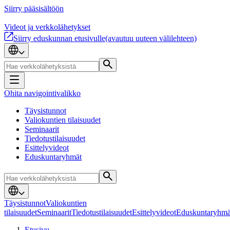
Siirry pääsisältöön
Videot ja verkkolähetykset
Siirry eduskunnan etusivulle
(avautuu uuteen välilehteen)
Ohita navigointivalikko
Täysistunnot
Valiokuntien tilaisuudet
Seminaarit
Tiedotustilaisuudet
Esittelyvideot
Eduskuntaryhmät
Täysistunnot
Valiokuntien
tilaisuudet
Seminaarit
Tiedotustilaisuudet
Esittelyvideot
Eduskuntaryhmä
Etusivu