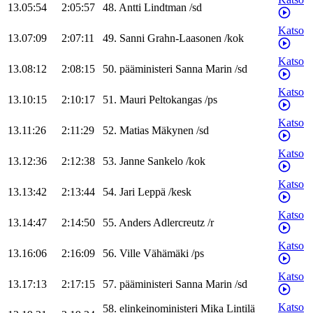
13.05:54
2:05:57
48
.
Antti
Lindtman
/
sd
Katso
13.07:09
2:07:11
49
.
Sanni
Grahn-Laasonen
/
kok
Katso
13.08:12
2:08:15
50
.
pääministeri
Sanna
Marin
/
sd
Katso
13.10:15
2:10:17
51
.
Mauri
Peltokangas
/
ps
Katso
13.11:26
2:11:29
52
.
Matias
Mäkynen
/
sd
Katso
13.12:36
2:12:38
53
.
Janne
Sankelo
/
kok
Katso
13.13:42
2:13:44
54
.
Jari
Leppä
/
kesk
Katso
13.14:47
2:14:50
55
.
Anders
Adlercreutz
/
r
Katso
13.16:06
2:16:09
56
.
Ville
Vähämäki
/
ps
Katso
13.17:13
2:17:15
57
.
pääministeri
Sanna
Marin
/
sd
Katso
58
.
elinkeinoministeri
Mika
Lintilä