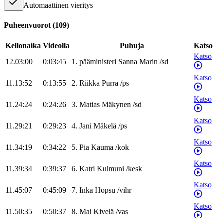
Automaattinen vieritys
Puheenvuorot
(
109
)
Kellonaika
Videolla
Puhuja
Katso
Katso
12.03:00
0:03:45
1
.
pääministeri
Sanna
Marin
/
sd
Katso
11.13:52
0:13:55
2
.
Riikka
Purra
/
ps
Katso
11.24:24
0:24:26
3
.
Matias
Mäkynen
/
sd
Katso
11.29:21
0:29:23
4
.
Jani
Mäkelä
/
ps
Katso
11.34:19
0:34:22
5
.
Pia
Kauma
/
kok
Katso
11.39:34
0:39:37
6
.
Katri
Kulmuni
/
kesk
Katso
11.45:07
0:45:09
7
.
Inka
Hopsu
/
vihr
Katso
11.50:35
0:50:37
8
.
Mai
Kivelä
/
vas