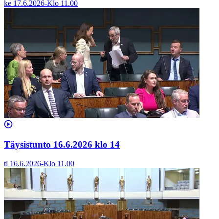
ke 17.6.2026
-
Klo
11.00
Täysistunto 16.6.2026 klo 14
ti 16.6.2026
-
Klo
11.00