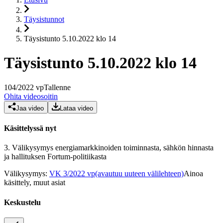
Täysistunnot
Täysistunto 5.10.2022 klo 14
Täysistunto 5.10.2022 klo 14
104
/
2022
vp
Tallenne
Ohita videosoitin
Jaa video
Lataa video
Käsittelyssä nyt
3.
Välikysymys energiamarkkinoiden toiminnasta, sähkön hinnasta
ja hallituksen Fortum-politiikasta
Välikysymys
:
VK 3/2022 vp
(avautuu uuteen välilehteen)
Ainoa
käsittely, muut asiat
Keskustelu