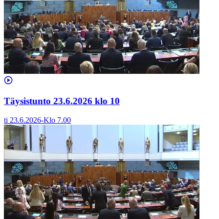
Täysistunto 23.6.2026 klo 10
ti 23.6.2026
-
Klo
7.00