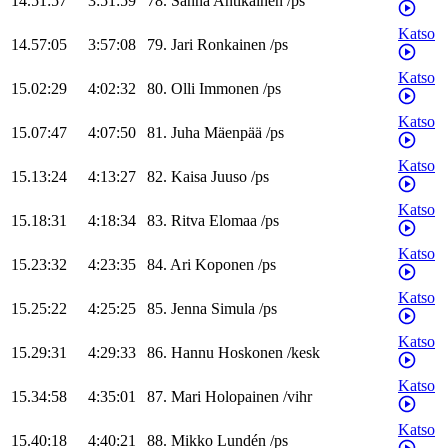
14.51:57
3:51:59
78
.
Sanna
Antikainen
/
ps
Katso
14.57:05
3:57:08
79
.
Jari
Ronkainen
/
ps
Katso
15.02:29
4:02:32
80
.
Olli
Immonen
/
ps
Katso
15.07:47
4:07:50
81
.
Juha
Mäenpää
/
ps
Katso
15.13:24
4:13:27
82
.
Kaisa
Juuso
/
ps
Katso
15.18:31
4:18:34
83
.
Ritva
Elomaa
/
ps
Katso
15.23:32
4:23:35
84
.
Ari
Koponen
/
ps
Katso
15.25:22
4:25:25
85
.
Jenna
Simula
/
ps
Katso
15.29:31
4:29:33
86
.
Hannu
Hoskonen
/
kesk
Katso
15.34:58
4:35:01
87
.
Mari
Holopainen
/
vihr
Katso
15.40:18
4:40:21
88
.
Mikko
Lundén
/
ps