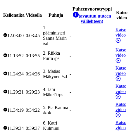
Puheenvuorotyyppi
Katso
Kellonaika
Videolla
Puhuja
(avautuu uuteen
video
välilehteen)
1
.
Katso
pääministeri
video
12.03:00
0:03:45
-
Sanna
Marin
/
sd
Katso
2
.
Riikka
video
11.13:52
0:13:55
-
Purra
/
ps
Katso
3
.
Matias
video
11.24:24
0:24:26
-
Mäkynen
/
sd
Katso
4
.
Jani
video
11.29:21
0:29:23
-
Mäkelä
/
ps
Katso
5
.
Pia
Kauma
video
11.34:19
0:34:22
-
/
kok
Katso
6
.
Katri
video
11.39:34
0:39:37
Kulmuni
-