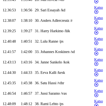
Katso
12.36:53
1:36:56
29
.
Sari
Essayah
/
kd
Katso
12.38:07
1:38:10
30
.
Anders
Adlercreutz
/
r
Katso
12.39:25
1:39:27
31
.
Harry
Harkimo
/
liik
Katso
12.40:48
1:40:51
32
.
Lulu
Ranne
/
ps
Katso
12.41:57
1:42:00
33
.
Johannes
Koskinen
/
sd
Katso
12.43:13
1:43:16
34
.
Janne
Sankelo
/
kok
Katso
12.44:30
1:44:33
35
.
Eeva
Kalli
/
kesk
Katso
12.45:35
1:45:38
36
.
Satu
Hassi
/
vihr
Katso
12.46:54
1:46:57
37
.
Jussi
Saramo
/
vas
Katso
12.48:09
1:48:12
38
.
Rami
Lehto
/
ps