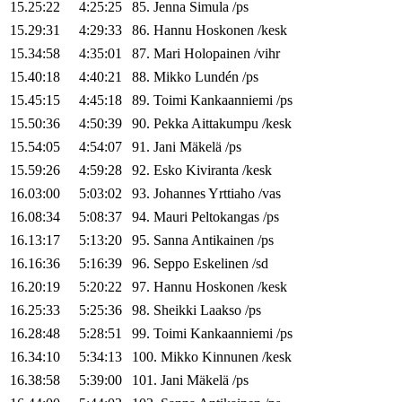
15.25:22
4:25:25
85
.
Jenna
Simula
/
ps
15.29:31
4:29:33
86
.
Hannu
Hoskonen
/
kesk
15.34:58
4:35:01
87
.
Mari
Holopainen
/
vihr
15.40:18
4:40:21
88
.
Mikko
Lundén
/
ps
15.45:15
4:45:18
89
.
Toimi
Kankaanniemi
/
ps
15.50:36
4:50:39
90
.
Pekka
Aittakumpu
/
kesk
15.54:05
4:54:07
91
.
Jani
Mäkelä
/
ps
15.59:26
4:59:28
92
.
Esko
Kiviranta
/
kesk
16.03:00
5:03:02
93
.
Johannes
Yrttiaho
/
vas
16.08:34
5:08:37
94
.
Mauri
Peltokangas
/
ps
16.13:17
5:13:20
95
.
Sanna
Antikainen
/
ps
16.16:36
5:16:39
96
.
Seppo
Eskelinen
/
sd
16.20:19
5:20:22
97
.
Hannu
Hoskonen
/
kesk
16.25:33
5:25:36
98
.
Sheikki
Laakso
/
ps
16.28:48
5:28:51
99
.
Toimi
Kankaanniemi
/
ps
16.34:10
5:34:13
100
.
Mikko
Kinnunen
/
kesk
16.38:58
5:39:00
101
.
Jani
Mäkelä
/
ps