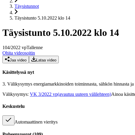
Täysistunnot
Täysistunto 5.10.2022 klo 14
Täysistunto 5.10.2022 klo 14
104
/
2022
vp
Tallenne
Ohita videosoitin
Jaa video
Lataa video
Käsittelyssä nyt
3.
Välikysymys energiamarkkinoiden toiminnasta, sähkön hinnasta ja h
Välikysymys
:
VK 3/2022 vp
(avautuu uuteen välilehteen)
Ainoa käsitt
Keskustelu
Automaattinen vieritys
Puheenvuorot
(
109
)