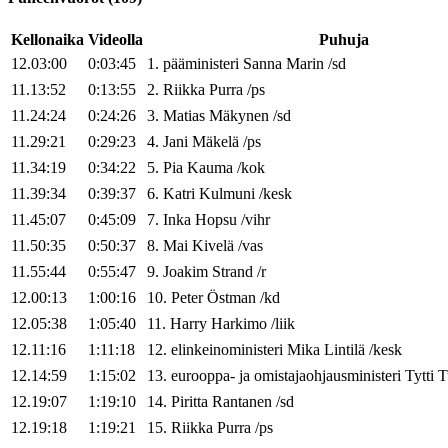
Kellonaika
Videolla
Puhuja
12.03:00
0:03:45
1
.
pääministeri
Sanna
Marin
/
sd
11.13:52
0:13:55
2
.
Riikka
Purra
/
ps
11.24:24
0:24:26
3
.
Matias
Mäkynen
/
sd
11.29:21
0:29:23
4
.
Jani
Mäkelä
/
ps
11.34:19
0:34:22
5
.
Pia
Kauma
/
kok
11.39:34
0:39:37
6
.
Katri
Kulmuni
/
kesk
11.45:07
0:45:09
7
.
Inka
Hopsu
/
vihr
11.50:35
0:50:37
8
.
Mai
Kivelä
/
vas
11.55:44
0:55:47
9
.
Joakim
Strand
/
r
12.00:13
1:00:16
10
.
Peter
Östman
/
kd
12.05:38
1:05:40
11
.
Harry
Harkimo
/
liik
12.11:16
1:11:18
12
.
elinkeinoministeri
Mika
Lintilä
/
kesk
12.14:59
1:15:02
13
.
eurooppa- ja omistajaohjausministeri
Tytti
T
12.19:07
1:19:10
14
.
Piritta
Rantanen
/
sd
12.19:18
1:19:21
15
.
Riikka
Purra
/
ps