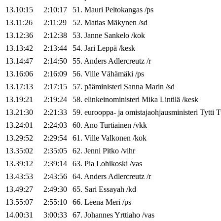
13.10:15
2:10:17
51
.
Mauri
Peltokangas
/
ps
13.11:26
2:11:29
52
.
Matias
Mäkynen
/
sd
13.12:36
2:12:38
53
.
Janne
Sankelo
/
kok
13.13:42
2:13:44
54
.
Jari
Leppä
/
kesk
13.14:47
2:14:50
55
.
Anders
Adlercreutz
/
r
13.16:06
2:16:09
56
.
Ville
Vähämäki
/
ps
13.17:13
2:17:15
57
.
pääministeri
Sanna
Marin
/
sd
13.19:21
2:19:24
58
.
elinkeinoministeri
Mika
Lintilä
/
kesk
13.21:30
2:21:33
59
.
eurooppa- ja omistajaohjausministeri
Tytti
T
13.24:01
2:24:03
60
.
Ano
Turtiainen
/
vkk
13.29:52
2:29:54
61
.
Ville
Valkonen
/
kok
13.35:02
2:35:05
62
.
Jenni
Pitko
/
vihr
13.39:12
2:39:14
63
.
Pia
Lohikoski
/
vas
13.43:53
2:43:56
64
.
Anders
Adlercreutz
/
r
13.49:27
2:49:30
65
.
Sari
Essayah
/
kd
13.55:07
2:55:10
66
.
Leena
Meri
/
ps
14.00:31
3:00:33
67
.
Johannes
Yrttiaho
/
vas