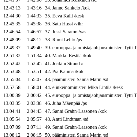
12.43:13
1:43:16
34
.
Janne
Sankelo
/
kok
12.44:30
1:44:33
35
.
Eeva
Kalli
/
kesk
12.45:35
1:45:38
36
.
Satu
Hassi
/
vihr
12.46:54
1:46:57
37
.
Jussi
Saramo
/
vas
12.48:09
1:48:12
38
.
Rami
Lehto
/
ps
12.49:37
1:49:40
39
.
eurooppa- ja omistajaohjausministeri
Tytti
T
12.51:32
1:51:34
40
.
Markku
Eestilä
/
kok
12.52:42
1:52:45
41
.
Joakim
Strand
/
r
12.53:48
1:53:51
42
.
Pia
Kauma
/
kok
12.55:04
1:55:07
43
.
pääministeri
Sanna
Marin
/
sd
12.57:58
1:58:01
44
.
elinkeinoministeri
Mika
Lintilä
/
kesk
13.00:39
2:00:42
45
.
eurooppa- ja omistajaohjausministeri
Tytti
T
13.03:35
2:03:38
46
.
Juha
Mäenpää
/
ps
13.04:41
2:04:43
47
.
Sanni
Grahn-Laasonen
/
kok
13.05:54
2:05:57
48
.
Antti
Lindtman
/
sd
13.07:09
2:07:11
49
.
Sanni
Grahn-Laasonen
/
kok
13.08:12
2:08:15
50
.
pääministeri
Sanna
Marin
/
sd