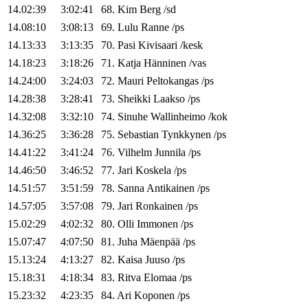
14.02:39
3:02:41
68
.
Kim
Berg
/
sd
14.08:10
3:08:13
69
.
Lulu
Ranne
/
ps
14.13:33
3:13:35
70
.
Pasi
Kivisaari
/
kesk
14.18:23
3:18:26
71
.
Katja
Hänninen
/
vas
14.24:00
3:24:03
72
.
Mauri
Peltokangas
/
ps
14.28:38
3:28:41
73
.
Sheikki
Laakso
/
ps
14.32:08
3:32:10
74
.
Sinuhe
Wallinheimo
/
kok
14.36:25
3:36:28
75
.
Sebastian
Tynkkynen
/
ps
14.41:22
3:41:24
76
.
Vilhelm
Junnila
/
ps
14.46:50
3:46:52
77
.
Jari
Koskela
/
ps
14.51:57
3:51:59
78
.
Sanna
Antikainen
/
ps
14.57:05
3:57:08
79
.
Jari
Ronkainen
/
ps
15.02:29
4:02:32
80
.
Olli
Immonen
/
ps
15.07:47
4:07:50
81
.
Juha
Mäenpää
/
ps
15.13:24
4:13:27
82
.
Kaisa
Juuso
/
ps
15.18:31
4:18:34
83
.
Ritva
Elomaa
/
ps
15.23:32
4:23:35
84
.
Ari
Koponen
/
ps