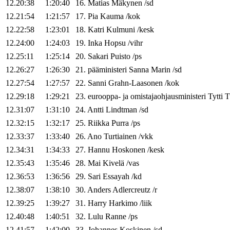
12.20:38
1:20:40
16
.
Matias
Mäkynen
/
sd
12.21:54
1:21:57
17
.
Pia
Kauma
/
kok
12.22:58
1:23:01
18
.
Katri
Kulmuni
/
kesk
12.24:00
1:24:03
19
.
Inka
Hopsu
/
vihr
12.25:11
1:25:14
20
.
Sakari
Puisto
/
ps
12.26:27
1:26:30
21
.
pääministeri
Sanna
Marin
/
sd
12.27:54
1:27:57
22
.
Sanni
Grahn-Laasonen
/
kok
12.29:18
1:29:21
23
.
eurooppa- ja omistajaohjausministeri
Tytti
T
12.31:07
1:31:10
24
.
Antti
Lindtman
/
sd
12.32:15
1:32:17
25
.
Riikka
Purra
/
ps
12.33:37
1:33:40
26
.
Ano
Turtiainen
/
vkk
12.34:31
1:34:33
27
.
Hannu
Hoskonen
/
kesk
12.35:43
1:35:46
28
.
Mai
Kivelä
/
vas
12.36:53
1:36:56
29
.
Sari
Essayah
/
kd
12.38:07
1:38:10
30
.
Anders
Adlercreutz
/
r
12.39:25
1:39:27
31
.
Harry
Harkimo
/
liik
12.40:48
1:40:51
32
.
Lulu
Ranne
/
ps
12.41:57
1:42:00
33
.
Johannes
Koskinen
/
sd