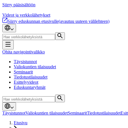
Siirry pääsisältöön
Videot ja verkkolähetykset
Siirry eduskunnan etusivulle
(avautuu uuteen välilehteen)
Ohita navigointivalikko
Täysistunnot
Valiokuntien tilaisuudet
Seminaarit
Tiedotustilaisuudet
Esittelyvideot
Eduskuntaryhmät
Täysistunnot
Valiokuntien tilaisuudet
Seminaarit
Tiedotustilaisuudet
Esit
Etusivu