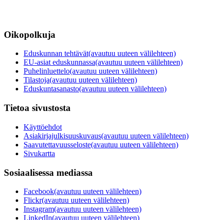
Oikopolkuja
Eduskunnan tehtävät
(avautuu uuteen välilehteen)
EU-asiat eduskunnassa
(avautuu uuteen välilehteen)
Puhelinluettelo
(avautuu uuteen välilehteen)
Tilastoja
(avautuu uuteen välilehteen)
Eduskuntasanasto
(avautuu uuteen välilehteen)
Tietoa sivustosta
Käyttöehdot
Asiakirjajulkisuuskuvaus
(avautuu uuteen välilehteen)
Saavutettavuusseloste
(avautuu uuteen välilehteen)
Sivukartta
Sosiaalisessa mediassa
Facebook
(avautuu uuteen välilehteen)
Flickr
(avautuu uuteen välilehteen)
Instagram
(avautuu uuteen välilehteen)
LinkedIn
(avautuu uuteen välilehteen)