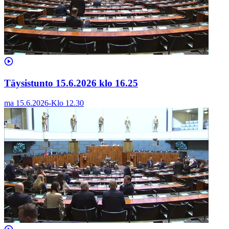
Täysistunto 15.6.2026 klo 16.25
ma 15.6.2026
-
Klo
12.30