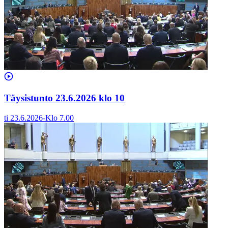
Täysistunto 23.6.2026 klo 10
ti 23.6.2026
-
Klo
7.00