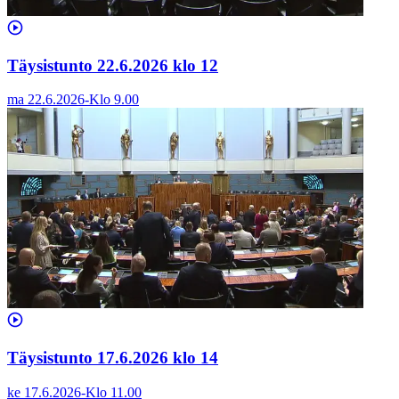
Täysistunto 22.6.2026 klo 12
ma 22.6.2026
-
Klo
9.00
Täysistunto 17.6.2026 klo 14
ke 17.6.2026
-
Klo
11.00