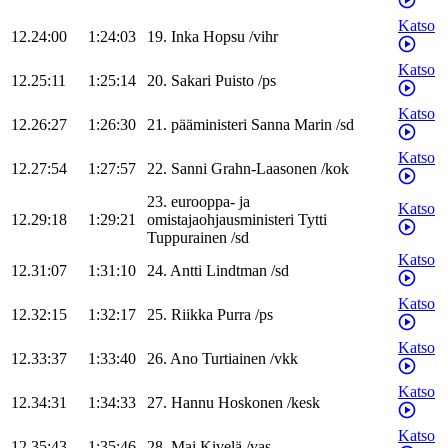
Katso
12.24:00
1:24:03
19
.
Inka
Hopsu
/
vihr
Katso
12.25:11
1:25:14
20
.
Sakari
Puisto
/
ps
Katso
12.26:27
1:26:30
21
.
pääministeri
Sanna
Marin
/
sd
Katso
12.27:54
1:27:57
22
.
Sanni
Grahn-Laasonen
/
kok
23
.
eurooppa- ja
Katso
12.29:18
1:29:21
omistajaohjausministeri
Tytti
Tuppurainen
/
sd
Katso
12.31:07
1:31:10
24
.
Antti
Lindtman
/
sd
Katso
12.32:15
1:32:17
25
.
Riikka
Purra
/
ps
Katso
12.33:37
1:33:40
26
.
Ano
Turtiainen
/
vkk
Katso
12.34:31
1:34:33
27
.
Hannu
Hoskonen
/
kesk
Katso
12.35:43
1:35:46
28
.
Mai
Kivelä
/
vas