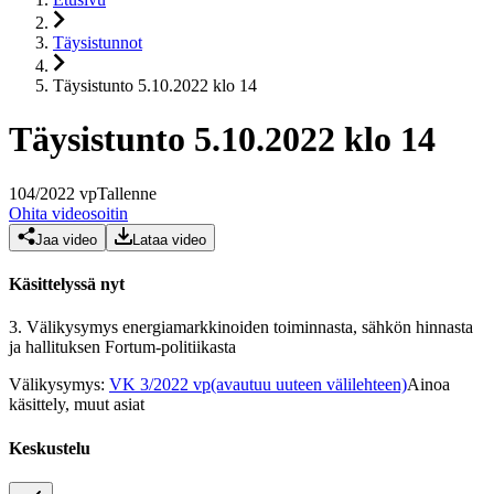
Täysistunnot
Täysistunto 5.10.2022 klo 14
Täysistunto 5.10.2022 klo 14
104
/
2022
vp
Tallenne
Ohita videosoitin
Jaa video
Lataa video
Käsittelyssä nyt
3.
Välikysymys energiamarkkinoiden toiminnasta, sähkön hinnasta
ja hallituksen Fortum-politiikasta
Välikysymys
:
VK 3/2022 vp
(avautuu uuteen välilehteen)
Ainoa
käsittely, muut asiat
Keskustelu