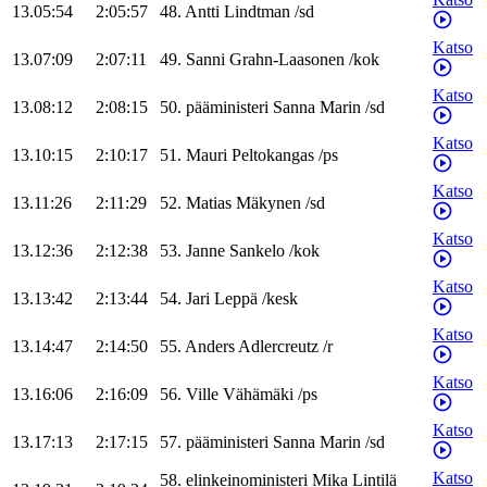
13.05:54
2:05:57
48
.
Antti
Lindtman
/
sd
Katso
13.07:09
2:07:11
49
.
Sanni
Grahn-Laasonen
/
kok
Katso
13.08:12
2:08:15
50
.
pääministeri
Sanna
Marin
/
sd
Katso
13.10:15
2:10:17
51
.
Mauri
Peltokangas
/
ps
Katso
13.11:26
2:11:29
52
.
Matias
Mäkynen
/
sd
Katso
13.12:36
2:12:38
53
.
Janne
Sankelo
/
kok
Katso
13.13:42
2:13:44
54
.
Jari
Leppä
/
kesk
Katso
13.14:47
2:14:50
55
.
Anders
Adlercreutz
/
r
Katso
13.16:06
2:16:09
56
.
Ville
Vähämäki
/
ps
Katso
13.17:13
2:17:15
57
.
pääministeri
Sanna
Marin
/
sd
Katso
58
.
elinkeinoministeri
Mika
Lintilä