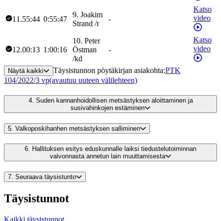
Katso
9
.
Joakim
video
11.55:44
0:55:47
-
Strand
/
r
Katso
10
.
Peter
video
12.00:13
1:00:16
Östman
-
/
kd
Täysistunnon pöytäkirjan asiakohta
:
PTK
Näytä kaikki
104/2022/3 vp
(avautuu uuteen välilehteen)
4.
Suden kannanhoidollisen metsästyksen aloittaminen ja
susivahinkojen estäminen
5.
Valkoposkihanhen metsästyksen salliminen
6.
Hallituksen esitys eduskunnalle laiksi tiedustelutoiminnan
valvonnasta annetun lain muuttamisesta
7.
Seuraava täysistunto
Täysistunnot
Kaikki täysistunnot