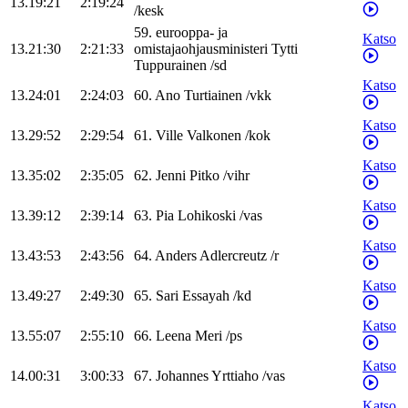
13.19:21
2:19:24
/
kesk
59
.
eurooppa- ja
Katso
13.21:30
2:21:33
omistajaohjausministeri
Tytti
Tuppurainen
/
sd
Katso
13.24:01
2:24:03
60
.
Ano
Turtiainen
/
vkk
Katso
13.29:52
2:29:54
61
.
Ville
Valkonen
/
kok
Katso
13.35:02
2:35:05
62
.
Jenni
Pitko
/
vihr
Katso
13.39:12
2:39:14
63
.
Pia
Lohikoski
/
vas
Katso
13.43:53
2:43:56
64
.
Anders
Adlercreutz
/
r
Katso
13.49:27
2:49:30
65
.
Sari
Essayah
/
kd
Katso
13.55:07
2:55:10
66
.
Leena
Meri
/
ps
Katso
14.00:31
3:00:33
67
.
Johannes
Yrttiaho
/
vas
Katso