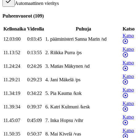
Automaattinen vieritys
Puheenvuorot
(
109
)
Kellonaika
Videolla
Puhuja
Katso
Katso
12.03:00
0:03:45
1
.
pääministeri
Sanna
Marin
/
sd
Katso
11.13:52
0:13:55
2
.
Riikka
Purra
/
ps
Katso
11.24:24
0:24:26
3
.
Matias
Mäkynen
/
sd
Katso
11.29:21
0:29:23
4
.
Jani
Mäkelä
/
ps
Katso
11.34:19
0:34:22
5
.
Pia
Kauma
/
kok
Katso
11.39:34
0:39:37
6
.
Katri
Kulmuni
/
kesk
Katso
11.45:07
0:45:09
7
.
Inka
Hopsu
/
vihr
Katso
11.50:35
0:50:37
8
.
Mai
Kivelä
/
vas