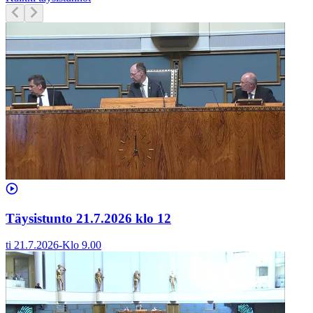
Täysistunto 21.7.2026 klo 12
ti 21.7.2026
-
Klo
9.00