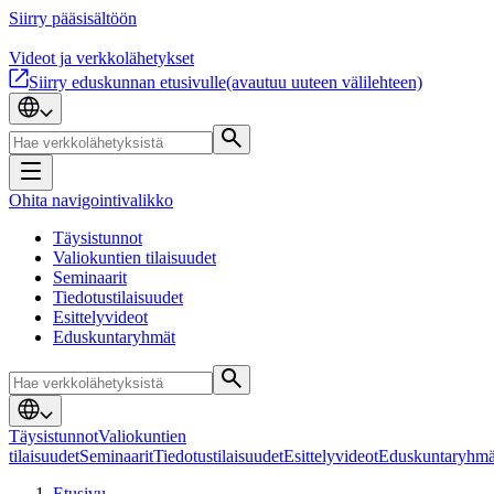
Siirry pääsisältöön
Videot ja verkkolähetykset
Siirry eduskunnan etusivulle
(avautuu uuteen välilehteen)
Ohita navigointivalikko
Täysistunnot
Valiokuntien tilaisuudet
Seminaarit
Tiedotustilaisuudet
Esittelyvideot
Eduskuntaryhmät
Täysistunnot
Valiokuntien
tilaisuudet
Seminaarit
Tiedotustilaisuudet
Esittelyvideot
Eduskuntaryhmä
Etusivu