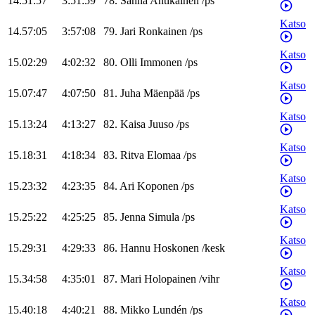
14.51:57
3:51:59
78
.
Sanna
Antikainen
/
ps
Katso
14.57:05
3:57:08
79
.
Jari
Ronkainen
/
ps
Katso
15.02:29
4:02:32
80
.
Olli
Immonen
/
ps
Katso
15.07:47
4:07:50
81
.
Juha
Mäenpää
/
ps
Katso
15.13:24
4:13:27
82
.
Kaisa
Juuso
/
ps
Katso
15.18:31
4:18:34
83
.
Ritva
Elomaa
/
ps
Katso
15.23:32
4:23:35
84
.
Ari
Koponen
/
ps
Katso
15.25:22
4:25:25
85
.
Jenna
Simula
/
ps
Katso
15.29:31
4:29:33
86
.
Hannu
Hoskonen
/
kesk
Katso
15.34:58
4:35:01
87
.
Mari
Holopainen
/
vihr
Katso
15.40:18
4:40:21
88
.
Mikko
Lundén
/
ps