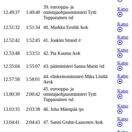
39
.
eurooppa- ja
Katso
12.49:37
1:49:40
omistajaohjausministeri
Tytti
Tuppurainen
/
sd
Katso
12.51:32
1:51:34
40
.
Markku
Eestilä
/
kok
Katso
12.52:42
1:52:45
41
.
Joakim
Strand
/
r
Katso
12.53:48
1:53:51
42
.
Pia
Kauma
/
kok
Katso
12.55:04
1:55:07
43
.
pääministeri
Sanna
Marin
/
sd
Katso
44
.
elinkeinoministeri
Mika
Lintilä
12.57:58
1:58:01
/
kesk
45
.
eurooppa- ja
Katso
13.00:39
2:00:42
omistajaohjausministeri
Tytti
Tuppurainen
/
sd
Katso
13.03:35
2:03:38
46
.
Juha
Mäenpää
/
ps
Katso
13.04:41
2:04:43
47
.
Sanni
Grahn-Laasonen
/
kok
Katso