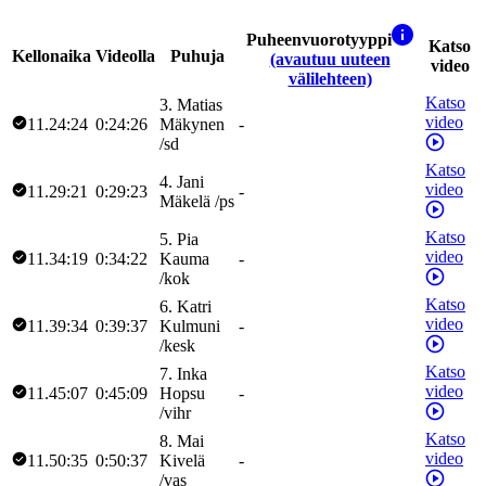
Puheenvuorotyyppi
Katso
Kellonaika
Videolla
Puhuja
(avautuu uuteen
video
välilehteen)
Katso
3
.
Matias
video
11.24:24
0:24:26
Mäkynen
-
/
sd
Katso
4
.
Jani
video
11.29:21
0:29:23
-
Mäkelä
/
ps
Katso
5
.
Pia
video
11.34:19
0:34:22
Kauma
-
/
kok
Katso
6
.
Katri
video
11.39:34
0:39:37
Kulmuni
-
/
kesk
Katso
7
.
Inka
video
11.45:07
0:45:09
Hopsu
-
/
vihr
Katso
8
.
Mai
video
11.50:35
0:50:37
Kivelä
-
/
vas