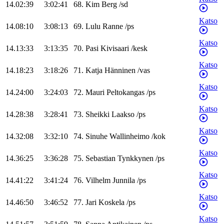
14.02:39
3:02:41
68
.
Kim
Berg
/
sd
Katso
14.08:10
3:08:13
69
.
Lulu
Ranne
/
ps
Katso
14.13:33
3:13:35
70
.
Pasi
Kivisaari
/
kesk
Katso
14.18:23
3:18:26
71
.
Katja
Hänninen
/
vas
Katso
14.24:00
3:24:03
72
.
Mauri
Peltokangas
/
ps
Katso
14.28:38
3:28:41
73
.
Sheikki
Laakso
/
ps
Katso
14.32:08
3:32:10
74
.
Sinuhe
Wallinheimo
/
kok
Katso
14.36:25
3:36:28
75
.
Sebastian
Tynkkynen
/
ps
Katso
14.41:22
3:41:24
76
.
Vilhelm
Junnila
/
ps
Katso
14.46:50
3:46:52
77
.
Jari
Koskela
/
ps
Katso