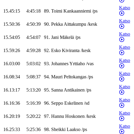
Katso
15.45:15
4:45:18
89
.
Toimi
Kankaanniemi
/
ps
Katso
15.50:36
4:50:39
90
.
Pekka
Aittakumpu
/
kesk
Katso
15.54:05
4:54:07
91
.
Jani
Mäkelä
/
ps
Katso
15.59:26
4:59:28
92
.
Esko
Kiviranta
/
kesk
Katso
16.03:00
5:03:02
93
.
Johannes
Yrttiaho
/
vas
Katso
16.08:34
5:08:37
94
.
Mauri
Peltokangas
/
ps
Katso
16.13:17
5:13:20
95
.
Sanna
Antikainen
/
ps
Katso
16.16:36
5:16:39
96
.
Seppo
Eskelinen
/
sd
Katso
16.20:19
5:20:22
97
.
Hannu
Hoskonen
/
kesk
Katso
16.25:33
5:25:36
98
.
Sheikki
Laakso
/
ps