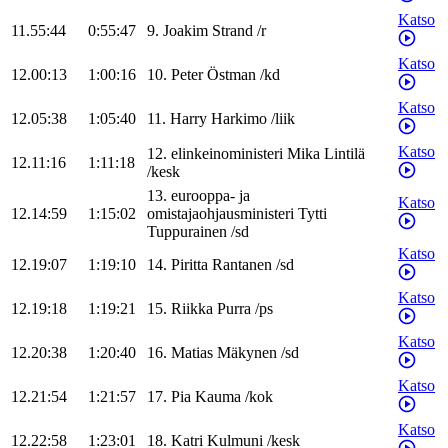
Katso
11.55:44
0:55:47
9
.
Joakim
Strand
/
r
Katso
12.00:13
1:00:16
10
.
Peter
Östman
/
kd
Katso
12.05:38
1:05:40
11
.
Harry
Harkimo
/
liik
Katso
12
.
elinkeinoministeri
Mika
Lintilä
12.11:16
1:11:18
/
kesk
13
.
eurooppa- ja
Katso
12.14:59
1:15:02
omistajaohjausministeri
Tytti
Tuppurainen
/
sd
Katso
12.19:07
1:19:10
14
.
Piritta
Rantanen
/
sd
Katso
12.19:18
1:19:21
15
.
Riikka
Purra
/
ps
Katso
12.20:38
1:20:40
16
.
Matias
Mäkynen
/
sd
Katso
12.21:54
1:21:57
17
.
Pia
Kauma
/
kok
Katso
12.22:58
1:23:01
18
.
Katri
Kulmuni
/
kesk