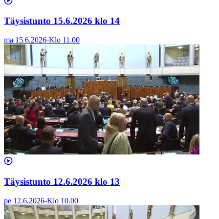
Täysistunto 15.6.2026 klo 14
ma 15.6.2026
-
Klo
11.00
Täysistunto 12.6.2026 klo 13
pe 12.6.2026
-
Klo
10.00