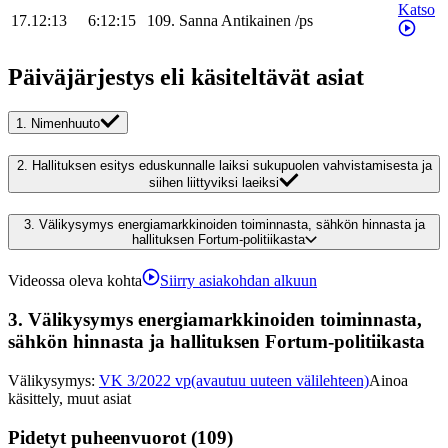
Katso
17.12:13
6:12:15
109
.
Sanna
Antikainen
/
ps
Päiväjärjestys eli käsiteltävät asiat
1.
Nimenhuuto
2.
Hallituksen esitys eduskunnalle laiksi sukupuolen vahvistamisesta ja
siihen liittyviksi laeiksi
3.
Välikysymys energiamarkkinoiden toiminnasta, sähkön hinnasta ja
hallituksen Fortum-politiikasta
Videossa oleva kohta
Siirry asiakohdan alkuun
3.
Välikysymys energiamarkkinoiden toiminnasta,
sähkön hinnasta ja hallituksen Fortum-politiikasta
Välikysymys
:
VK 3/2022 vp
(avautuu uuteen välilehteen)
Ainoa
käsittely, muut asiat
Pidetyt puheenvuorot (109)