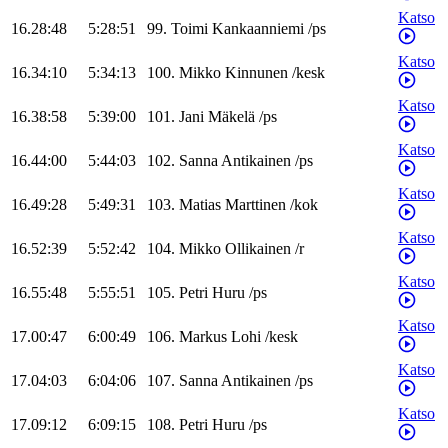
Katso
16.28:48
5:28:51
99
.
Toimi
Kankaanniemi
/
ps
Katso
16.34:10
5:34:13
100
.
Mikko
Kinnunen
/
kesk
Katso
16.38:58
5:39:00
101
.
Jani
Mäkelä
/
ps
Katso
16.44:00
5:44:03
102
.
Sanna
Antikainen
/
ps
Katso
16.49:28
5:49:31
103
.
Matias
Marttinen
/
kok
Katso
16.52:39
5:52:42
104
.
Mikko
Ollikainen
/
r
Katso
16.55:48
5:55:51
105
.
Petri
Huru
/
ps
Katso
17.00:47
6:00:49
106
.
Markus
Lohi
/
kesk
Katso
17.04:03
6:04:06
107
.
Sanna
Antikainen
/
ps
Katso
17.09:12
6:09:15
108
.
Petri
Huru
/
ps