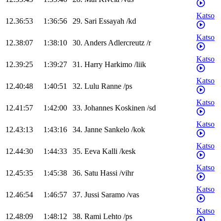
Katso
12.36:53
1:36:56
29
.
Sari
Essayah
/
kd
Katso
12.38:07
1:38:10
30
.
Anders
Adlercreutz
/
r
Katso
12.39:25
1:39:27
31
.
Harry
Harkimo
/
liik
Katso
12.40:48
1:40:51
32
.
Lulu
Ranne
/
ps
Katso
12.41:57
1:42:00
33
.
Johannes
Koskinen
/
sd
Katso
12.43:13
1:43:16
34
.
Janne
Sankelo
/
kok
Katso
12.44:30
1:44:33
35
.
Eeva
Kalli
/
kesk
Katso
12.45:35
1:45:38
36
.
Satu
Hassi
/
vihr
Katso
12.46:54
1:46:57
37
.
Jussi
Saramo
/
vas
Katso
12.48:09
1:48:12
38
.
Rami
Lehto
/
ps