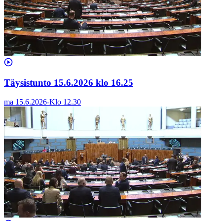
Täysistunto 15.6.2026 klo 16.25
ma 15.6.2026
-
Klo
12.30