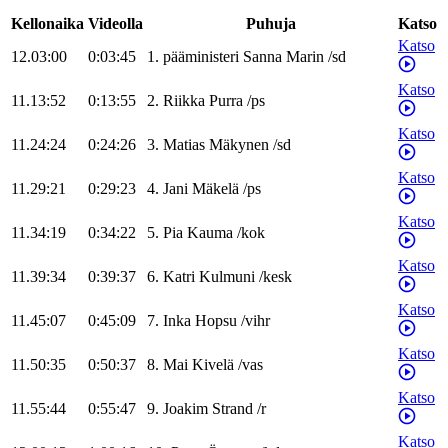
Kellonaika
Videolla
Puhuja
Katso
Katso
12.03:00
0:03:45
1
.
pääministeri
Sanna
Marin
/
sd
Katso
11.13:52
0:13:55
2
.
Riikka
Purra
/
ps
Katso
11.24:24
0:24:26
3
.
Matias
Mäkynen
/
sd
Katso
11.29:21
0:29:23
4
.
Jani
Mäkelä
/
ps
Katso
11.34:19
0:34:22
5
.
Pia
Kauma
/
kok
Katso
11.39:34
0:39:37
6
.
Katri
Kulmuni
/
kesk
Katso
11.45:07
0:45:09
7
.
Inka
Hopsu
/
vihr
Katso
11.50:35
0:50:37
8
.
Mai
Kivelä
/
vas
Katso
11.55:44
0:55:47
9
.
Joakim
Strand
/
r
Katso