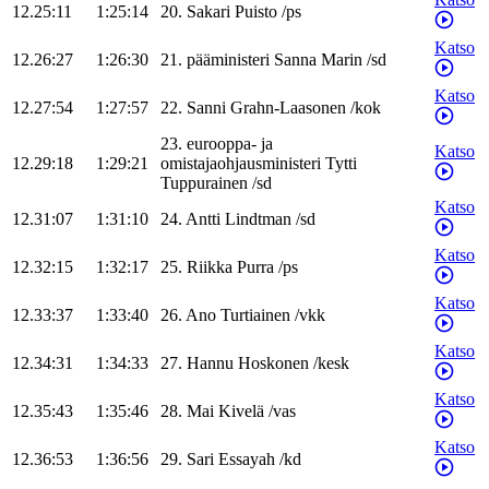
12.25:11
1:25:14
20
.
Sakari
Puisto
/
ps
Katso
12.26:27
1:26:30
21
.
pääministeri
Sanna
Marin
/
sd
Katso
12.27:54
1:27:57
22
.
Sanni
Grahn-Laasonen
/
kok
23
.
eurooppa- ja
Katso
12.29:18
1:29:21
omistajaohjausministeri
Tytti
Tuppurainen
/
sd
Katso
12.31:07
1:31:10
24
.
Antti
Lindtman
/
sd
Katso
12.32:15
1:32:17
25
.
Riikka
Purra
/
ps
Katso
12.33:37
1:33:40
26
.
Ano
Turtiainen
/
vkk
Katso
12.34:31
1:34:33
27
.
Hannu
Hoskonen
/
kesk
Katso
12.35:43
1:35:46
28
.
Mai
Kivelä
/
vas
Katso
12.36:53
1:36:56
29
.
Sari
Essayah
/
kd