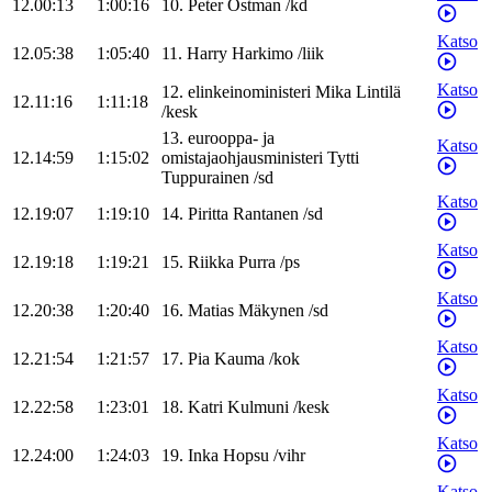
12.00:13
1:00:16
10
.
Peter
Östman
/
kd
Katso
12.05:38
1:05:40
11
.
Harry
Harkimo
/
liik
Katso
12
.
elinkeinoministeri
Mika
Lintilä
12.11:16
1:11:18
/
kesk
13
.
eurooppa- ja
Katso
12.14:59
1:15:02
omistajaohjausministeri
Tytti
Tuppurainen
/
sd
Katso
12.19:07
1:19:10
14
.
Piritta
Rantanen
/
sd
Katso
12.19:18
1:19:21
15
.
Riikka
Purra
/
ps
Katso
12.20:38
1:20:40
16
.
Matias
Mäkynen
/
sd
Katso
12.21:54
1:21:57
17
.
Pia
Kauma
/
kok
Katso
12.22:58
1:23:01
18
.
Katri
Kulmuni
/
kesk
Katso
12.24:00
1:24:03
19
.
Inka
Hopsu
/
vihr
Katso