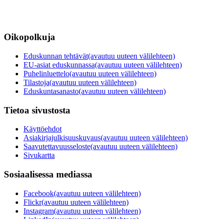
Oikopolkuja
Eduskunnan tehtävät
(avautuu uuteen välilehteen)
EU-asiat eduskunnassa
(avautuu uuteen välilehteen)
Puhelinluettelo
(avautuu uuteen välilehteen)
Tilastoja
(avautuu uuteen välilehteen)
Eduskuntasanasto
(avautuu uuteen välilehteen)
Tietoa sivustosta
Käyttöehdot
Asiakirjajulkisuuskuvaus
(avautuu uuteen välilehteen)
Saavutettavuusseloste
(avautuu uuteen välilehteen)
Sivukartta
Sosiaalisessa mediassa
Facebook
(avautuu uuteen välilehteen)
Flickr
(avautuu uuteen välilehteen)
Instagram
(avautuu uuteen välilehteen)