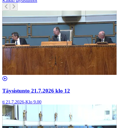
Kaikki täysistunnot
Täysistunto 21.7.2026 klo 12
ti 21.7.2026
-
Klo
9.00