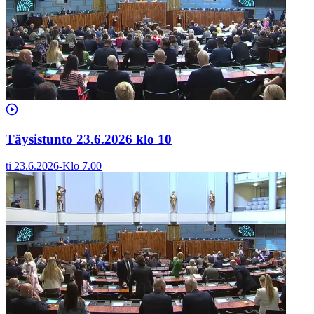
Täysistunto 23.6.2026 klo 10
ti 23.6.2026
-
Klo
7.00