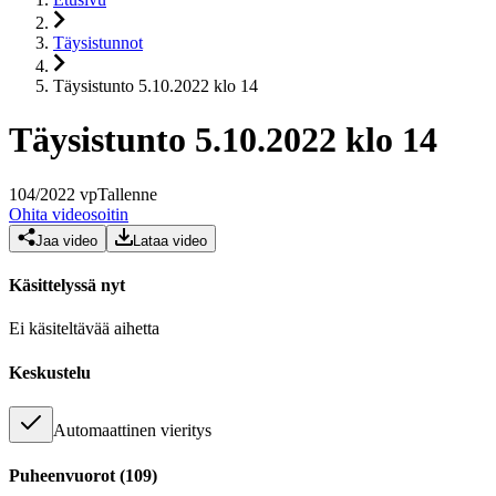
Täysistunnot
Täysistunto 5.10.2022 klo 14
Täysistunto 5.10.2022 klo 14
104
/
2022
vp
Tallenne
Ohita videosoitin
Jaa video
Lataa video
Käsittelyssä nyt
Ei käsiteltävää aihetta
Keskustelu
Automaattinen vieritys
Puheenvuorot
(
109
)