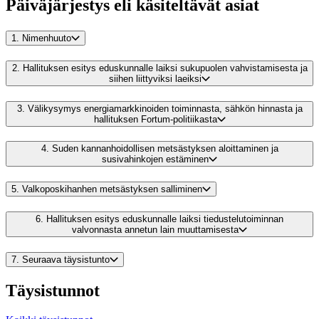
Päiväjärjestys eli käsiteltävät asiat
1.
Nimenhuuto
2.
Hallituksen esitys eduskunnalle laiksi sukupuolen vahvistamisesta ja
siihen liittyviksi laeiksi
3.
Välikysymys energiamarkkinoiden toiminnasta, sähkön hinnasta ja
hallituksen Fortum-politiikasta
4.
Suden kannanhoidollisen metsästyksen aloittaminen ja
susivahinkojen estäminen
5.
Valkoposkihanhen metsästyksen salliminen
6.
Hallituksen esitys eduskunnalle laiksi tiedustelutoiminnan
valvonnasta annetun lain muuttamisesta
7.
Seuraava täysistunto
Täysistunnot