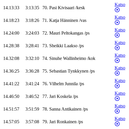
Katso
14.13:33
3:13:35
70
.
Pasi
Kivisaari
/
kesk
Katso
14.18:23
3:18:26
71
.
Katja
Hänninen
/
vas
Katso
14.24:00
3:24:03
72
.
Mauri
Peltokangas
/
ps
Katso
14.28:38
3:28:41
73
.
Sheikki
Laakso
/
ps
Katso
14.32:08
3:32:10
74
.
Sinuhe
Wallinheimo
/
kok
Katso
14.36:25
3:36:28
75
.
Sebastian
Tynkkynen
/
ps
Katso
14.41:22
3:41:24
76
.
Vilhelm
Junnila
/
ps
Katso
14.46:50
3:46:52
77
.
Jari
Koskela
/
ps
Katso
14.51:57
3:51:59
78
.
Sanna
Antikainen
/
ps
Katso
14.57:05
3:57:08
79
.
Jari
Ronkainen
/
ps