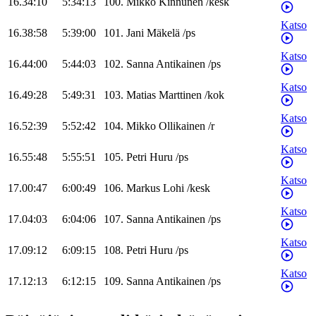
16.34:10
5:34:13
100
.
Mikko
Kinnunen
/
kesk
Katso
16.38:58
5:39:00
101
.
Jani
Mäkelä
/
ps
Katso
16.44:00
5:44:03
102
.
Sanna
Antikainen
/
ps
Katso
16.49:28
5:49:31
103
.
Matias
Marttinen
/
kok
Katso
16.52:39
5:52:42
104
.
Mikko
Ollikainen
/
r
Katso
16.55:48
5:55:51
105
.
Petri
Huru
/
ps
Katso
17.00:47
6:00:49
106
.
Markus
Lohi
/
kesk
Katso
17.04:03
6:04:06
107
.
Sanna
Antikainen
/
ps
Katso
17.09:12
6:09:15
108
.
Petri
Huru
/
ps
Katso
17.12:13
6:12:15
109
.
Sanna
Antikainen
/
ps