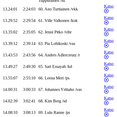
Tuppurainen
/
sd
Katso
13.24:01
2:24:03
60
.
Ano
Turtiainen
/
vkk
Katso
13.29:52
2:29:54
61
.
Ville
Valkonen
/
kok
Katso
13.35:02
2:35:05
62
.
Jenni
Pitko
/
vihr
Katso
13.39:12
2:39:14
63
.
Pia
Lohikoski
/
vas
Katso
13.43:53
2:43:56
64
.
Anders
Adlercreutz
/
r
Katso
13.49:27
2:49:30
65
.
Sari
Essayah
/
kd
Katso
13.55:07
2:55:10
66
.
Leena
Meri
/
ps
Katso
14.00:31
3:00:33
67
.
Johannes
Yrttiaho
/
vas
Katso
14.02:39
3:02:41
68
.
Kim
Berg
/
sd
Katso
14.08:10
3:08:13
69
.
Lulu
Ranne
/
ps