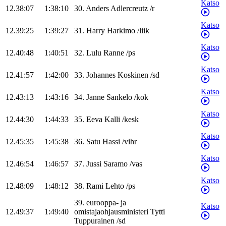
Katso
12.38:07
1:38:10
30
.
Anders
Adlercreutz
/
r
Katso
12.39:25
1:39:27
31
.
Harry
Harkimo
/
liik
Katso
12.40:48
1:40:51
32
.
Lulu
Ranne
/
ps
Katso
12.41:57
1:42:00
33
.
Johannes
Koskinen
/
sd
Katso
12.43:13
1:43:16
34
.
Janne
Sankelo
/
kok
Katso
12.44:30
1:44:33
35
.
Eeva
Kalli
/
kesk
Katso
12.45:35
1:45:38
36
.
Satu
Hassi
/
vihr
Katso
12.46:54
1:46:57
37
.
Jussi
Saramo
/
vas
Katso
12.48:09
1:48:12
38
.
Rami
Lehto
/
ps
39
.
eurooppa- ja
Katso
12.49:37
1:49:40
omistajaohjausministeri
Tytti
Tuppurainen
/
sd