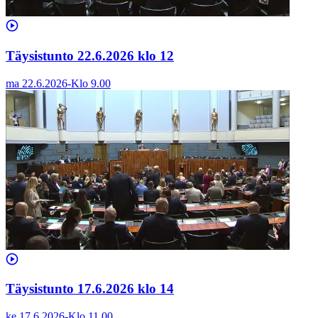
Täysistunto 22.6.2026 klo 12
ma 22.6.2026
-
Klo
9.00
Täysistunto 17.6.2026 klo 14
ke 17.6.2026
-
Klo
11.00