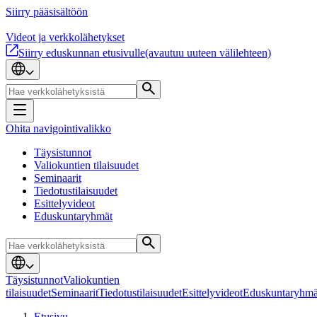
Siirry pääsisältöön
Videot ja verkkolähetykset
Siirry eduskunnan etusivulle
(avautuu uuteen välilehteen)
Ohita navigointivalikko
Täysistunnot
Valiokuntien tilaisuudet
Seminaarit
Tiedotustilaisuudet
Esittelyvideot
Eduskuntaryhmät
Täysistunnot
Valiokuntien
tilaisuudet
Seminaarit
Tiedotustilaisuudet
Esittelyvideot
Eduskuntaryhmä
Etusivu