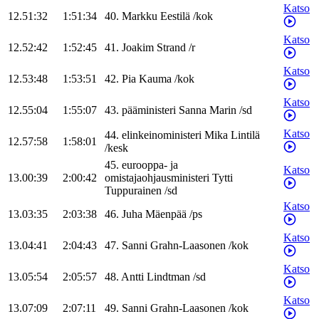
Katso
12.51:32
1:51:34
40
.
Markku
Eestilä
/
kok
Katso
12.52:42
1:52:45
41
.
Joakim
Strand
/
r
Katso
12.53:48
1:53:51
42
.
Pia
Kauma
/
kok
Katso
12.55:04
1:55:07
43
.
pääministeri
Sanna
Marin
/
sd
Katso
44
.
elinkeinoministeri
Mika
Lintilä
12.57:58
1:58:01
/
kesk
45
.
eurooppa- ja
Katso
13.00:39
2:00:42
omistajaohjausministeri
Tytti
Tuppurainen
/
sd
Katso
13.03:35
2:03:38
46
.
Juha
Mäenpää
/
ps
Katso
13.04:41
2:04:43
47
.
Sanni
Grahn-Laasonen
/
kok
Katso
13.05:54
2:05:57
48
.
Antti
Lindtman
/
sd
Katso
13.07:09
2:07:11
49
.
Sanni
Grahn-Laasonen
/
kok