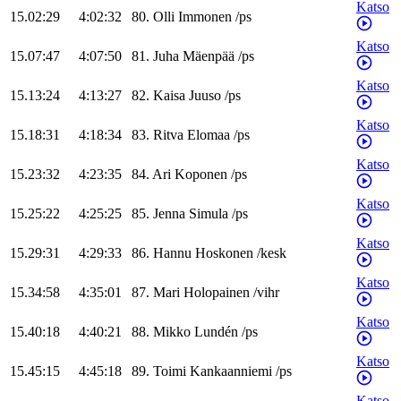
Katso
15.02:29
4:02:32
80
.
Olli
Immonen
/
ps
Katso
15.07:47
4:07:50
81
.
Juha
Mäenpää
/
ps
Katso
15.13:24
4:13:27
82
.
Kaisa
Juuso
/
ps
Katso
15.18:31
4:18:34
83
.
Ritva
Elomaa
/
ps
Katso
15.23:32
4:23:35
84
.
Ari
Koponen
/
ps
Katso
15.25:22
4:25:25
85
.
Jenna
Simula
/
ps
Katso
15.29:31
4:29:33
86
.
Hannu
Hoskonen
/
kesk
Katso
15.34:58
4:35:01
87
.
Mari
Holopainen
/
vihr
Katso
15.40:18
4:40:21
88
.
Mikko
Lundén
/
ps
Katso
15.45:15
4:45:18
89
.
Toimi
Kankaanniemi
/
ps
Katso