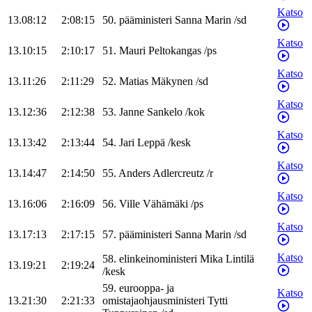
Katso
13.08:12
2:08:15
50
.
pääministeri
Sanna
Marin
/
sd
Katso
13.10:15
2:10:17
51
.
Mauri
Peltokangas
/
ps
Katso
13.11:26
2:11:29
52
.
Matias
Mäkynen
/
sd
Katso
13.12:36
2:12:38
53
.
Janne
Sankelo
/
kok
Katso
13.13:42
2:13:44
54
.
Jari
Leppä
/
kesk
Katso
13.14:47
2:14:50
55
.
Anders
Adlercreutz
/
r
Katso
13.16:06
2:16:09
56
.
Ville
Vähämäki
/
ps
Katso
13.17:13
2:17:15
57
.
pääministeri
Sanna
Marin
/
sd
Katso
58
.
elinkeinoministeri
Mika
Lintilä
13.19:21
2:19:24
/
kesk
59
.
eurooppa- ja
Katso
13.21:30
2:21:33
omistajaohjausministeri
Tytti