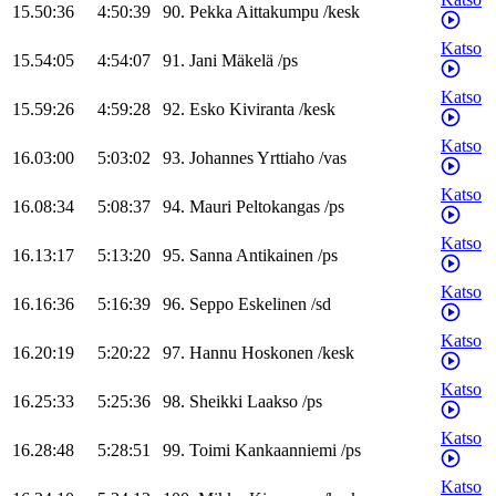
15.50:36
4:50:39
90
.
Pekka
Aittakumpu
/
kesk
Katso
15.54:05
4:54:07
91
.
Jani
Mäkelä
/
ps
Katso
15.59:26
4:59:28
92
.
Esko
Kiviranta
/
kesk
Katso
16.03:00
5:03:02
93
.
Johannes
Yrttiaho
/
vas
Katso
16.08:34
5:08:37
94
.
Mauri
Peltokangas
/
ps
Katso
16.13:17
5:13:20
95
.
Sanna
Antikainen
/
ps
Katso
16.16:36
5:16:39
96
.
Seppo
Eskelinen
/
sd
Katso
16.20:19
5:20:22
97
.
Hannu
Hoskonen
/
kesk
Katso
16.25:33
5:25:36
98
.
Sheikki
Laakso
/
ps
Katso
16.28:48
5:28:51
99
.
Toimi
Kankaanniemi
/
ps
Katso