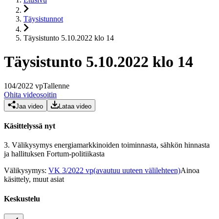
Täysistunnot
Täysistunto 5.10.2022 klo 14
Täysistunto 5.10.2022 klo 14
104
/
2022
vp
Tallenne
Ohita videosoitin
Jaa video
Lataa video
Käsittelyssä nyt
3.
Välikysymys energiamarkkinoiden toiminnasta, sähkön hinnasta
ja hallituksen Fortum-politiikasta
Välikysymys
:
VK 3/2022 vp
(avautuu uuteen välilehteen)
Ainoa
käsittely, muut asiat
Keskustelu