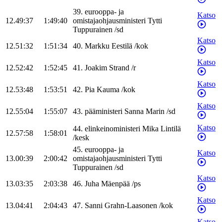
39
.
eurooppa- ja
Katso
12.49:37
1:49:40
omistajaohjausministeri
Tytti
Tuppurainen
/
sd
Katso
12.51:32
1:51:34
40
.
Markku
Eestilä
/
kok
Katso
12.52:42
1:52:45
41
.
Joakim
Strand
/
r
Katso
12.53:48
1:53:51
42
.
Pia
Kauma
/
kok
Katso
12.55:04
1:55:07
43
.
pääministeri
Sanna
Marin
/
sd
Katso
44
.
elinkeinoministeri
Mika
Lintilä
12.57:58
1:58:01
/
kesk
45
.
eurooppa- ja
Katso
13.00:39
2:00:42
omistajaohjausministeri
Tytti
Tuppurainen
/
sd
Katso
13.03:35
2:03:38
46
.
Juha
Mäenpää
/
ps
Katso
13.04:41
2:04:43
47
.
Sanni
Grahn-Laasonen
/
kok
Katso