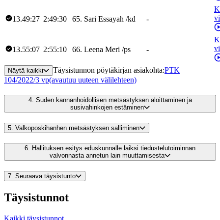
K
v
13.49:27
2:49:30
65
.
Sari
Essayah
/
kd
-
K
v
13.55:07
2:55:10
66
.
Leena
Meri
/
ps
-
Täysistunnon pöytäkirjan asiakohta
:
PTK
Näytä kaikki
104/2022/3 vp
(avautuu uuteen välilehteen)
4.
Suden kannanhoidollisen metsästyksen aloittaminen ja
susivahinkojen estäminen
5.
Valkoposkihanhen metsästyksen salliminen
6.
Hallituksen esitys eduskunnalle laiksi tiedustelutoiminnan
valvonnasta annetun lain muuttamisesta
7.
Seuraava täysistunto
Täysistunnot
Kaikki täysistunnot