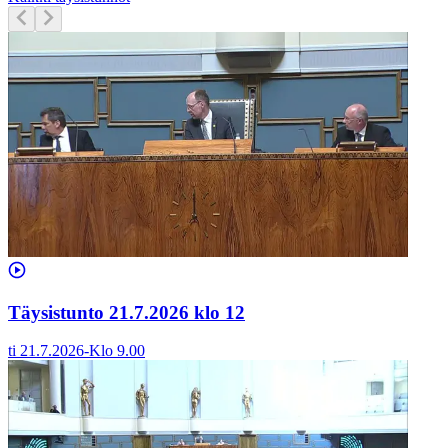
Täysistunto 21.7.2026 klo 12
ti 21.7.2026
-
Klo
9.00