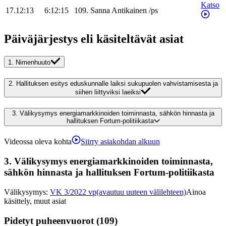
Katso
17.12:13
6:12:15
109
.
Sanna
Antikainen
/
ps
Päiväjärjestys eli käsiteltävät asiat
1.
Nimenhuuto
2.
Hallituksen esitys eduskunnalle laiksi sukupuolen vahvistamisesta ja
siihen liittyviksi laeiksi
3.
Välikysymys energiamarkkinoiden toiminnasta, sähkön hinnasta ja
hallituksen Fortum-politiikasta
Videossa oleva kohta
Siirry asiakohdan alkuun
3.
Välikysymys energiamarkkinoiden toiminnasta,
sähkön hinnasta ja hallituksen Fortum-politiikasta
Välikysymys
:
VK 3/2022 vp
(avautuu uuteen välilehteen)
Ainoa
käsittely, muut asiat
Pidetyt puheenvuorot (109)