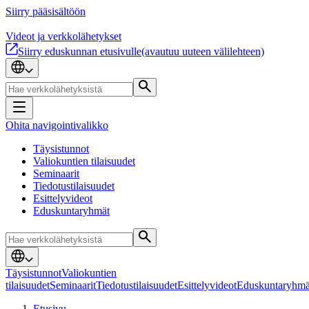
Siirry pääsisältöön
Videot ja verkkolähetykset
Siirry eduskunnan etusivulle
(avautuu uuteen välilehteen)
Ohita navigointivalikko
Täysistunnot
Valiokuntien tilaisuudet
Seminaarit
Tiedotustilaisuudet
Esittelyvideot
Eduskuntaryhmät
Täysistunnot
Valiokuntien
tilaisuudet
Seminaarit
Tiedotustilaisuudet
Esittelyvideot
Eduskuntaryhmä
Etusivu