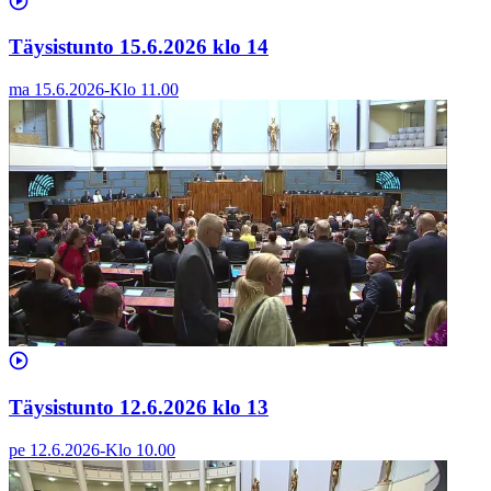
Täysistunto 15.6.2026 klo 14
ma 15.6.2026
-
Klo
11.00
Täysistunto 12.6.2026 klo 13
pe 12.6.2026
-
Klo
10.00