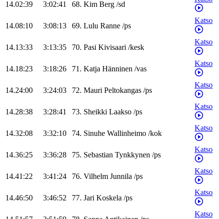
14.02:39
3:02:41
68
.
Kim
Berg
/
sd
Katso
14.08:10
3:08:13
69
.
Lulu
Ranne
/
ps
Katso
14.13:33
3:13:35
70
.
Pasi
Kivisaari
/
kesk
Katso
14.18:23
3:18:26
71
.
Katja
Hänninen
/
vas
Katso
14.24:00
3:24:03
72
.
Mauri
Peltokangas
/
ps
Katso
14.28:38
3:28:41
73
.
Sheikki
Laakso
/
ps
Katso
14.32:08
3:32:10
74
.
Sinuhe
Wallinheimo
/
kok
Katso
14.36:25
3:36:28
75
.
Sebastian
Tynkkynen
/
ps
Katso
14.41:22
3:41:24
76
.
Vilhelm
Junnila
/
ps
Katso
14.46:50
3:46:52
77
.
Jari
Koskela
/
ps
Katso