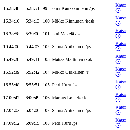
Katso
16.28:48
5:28:51
99
.
Toimi
Kankaanniemi
/
ps
Katso
16.34:10
5:34:13
100
.
Mikko
Kinnunen
/
kesk
Katso
16.38:58
5:39:00
101
.
Jani
Mäkelä
/
ps
Katso
16.44:00
5:44:03
102
.
Sanna
Antikainen
/
ps
Katso
16.49:28
5:49:31
103
.
Matias
Marttinen
/
kok
Katso
16.52:39
5:52:42
104
.
Mikko
Ollikainen
/
r
Katso
16.55:48
5:55:51
105
.
Petri
Huru
/
ps
Katso
17.00:47
6:00:49
106
.
Markus
Lohi
/
kesk
Katso
17.04:03
6:04:06
107
.
Sanna
Antikainen
/
ps
Katso
17.09:12
6:09:15
108
.
Petri
Huru
/
ps