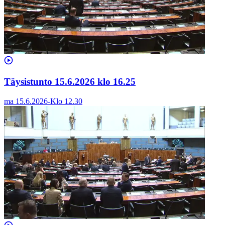
Täysistunto 15.6.2026 klo 16.25
ma 15.6.2026
-
Klo
12.30