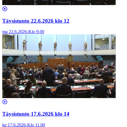
Täysistunto 22.6.2026 klo 12
ma 22.6.2026
-
Klo
9.00
Täysistunto 17.6.2026 klo 14
ke 17.6.2026
-
Klo
11.00