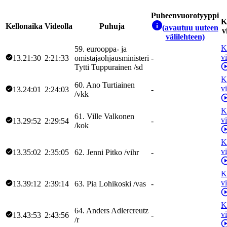
Puheenvuorotyyppi
K
Kellonaika
Videolla
Puhuja
(avautuu uuteen
v
välilehteen)
K
59
.
eurooppa- ja
v
13.21:30
2:21:33
omistajaohjausministeri
-
Tytti
Tuppurainen
/
sd
K
60
.
Ano
Turtiainen
v
13.24:01
2:24:03
-
/
vkk
K
61
.
Ville
Valkonen
v
13.29:52
2:29:54
-
/
kok
K
v
13.35:02
2:35:05
62
.
Jenni
Pitko
/
vihr
-
K
v
13.39:12
2:39:14
63
.
Pia
Lohikoski
/
vas
-
K
64
.
Anders
Adlercreutz
v
13.43:53
2:43:56
-
/
r