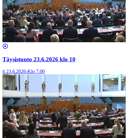
Täysistunto 23.6.2026 klo 10
ti 23.6.2026
-
Klo
7.00