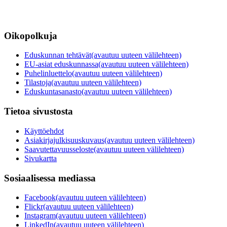
Oikopolkuja
Eduskunnan tehtävät
(avautuu uuteen välilehteen)
EU-asiat eduskunnassa
(avautuu uuteen välilehteen)
Puhelinluettelo
(avautuu uuteen välilehteen)
Tilastoja
(avautuu uuteen välilehteen)
Eduskuntasanasto
(avautuu uuteen välilehteen)
Tietoa sivustosta
Käyttöehdot
Asiakirjajulkisuuskuvaus
(avautuu uuteen välilehteen)
Saavutettavuusseloste
(avautuu uuteen välilehteen)
Sivukartta
Sosiaalisessa mediassa
Facebook
(avautuu uuteen välilehteen)
Flickr
(avautuu uuteen välilehteen)
Instagram
(avautuu uuteen välilehteen)
LinkedIn
(avautuu uuteen välilehteen)