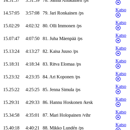
14.51:57
3:51:59
78
.
Sanna
Antikainen
/
ps
Katso
14.57:05
3:57:08
79
.
Jari
Ronkainen
/
ps
Katso
15.02:29
4:02:32
80
.
Olli
Immonen
/
ps
Katso
15.07:47
4:07:50
81
.
Juha
Mäenpää
/
ps
Katso
15.13:24
4:13:27
82
.
Kaisa
Juuso
/
ps
Katso
15.18:31
4:18:34
83
.
Ritva
Elomaa
/
ps
Katso
15.23:32
4:23:35
84
.
Ari
Koponen
/
ps
Katso
15.25:22
4:25:25
85
.
Jenna
Simula
/
ps
Katso
15.29:31
4:29:33
86
.
Hannu
Hoskonen
/
kesk
Katso
15.34:58
4:35:01
87
.
Mari
Holopainen
/
vihr
Katso
15.40:18
4:40:21
88
.
Mikko
Lundén
/
ps