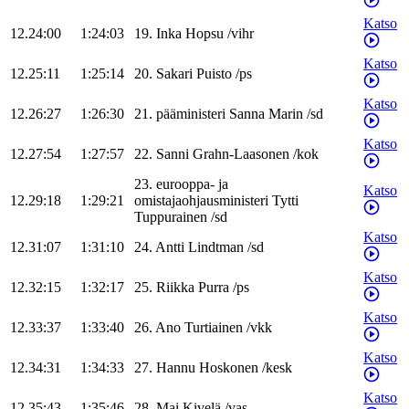
Katso
12.24:00
1:24:03
19
.
Inka
Hopsu
/
vihr
Katso
12.25:11
1:25:14
20
.
Sakari
Puisto
/
ps
Katso
12.26:27
1:26:30
21
.
pääministeri
Sanna
Marin
/
sd
Katso
12.27:54
1:27:57
22
.
Sanni
Grahn-Laasonen
/
kok
23
.
eurooppa- ja
Katso
12.29:18
1:29:21
omistajaohjausministeri
Tytti
Tuppurainen
/
sd
Katso
12.31:07
1:31:10
24
.
Antti
Lindtman
/
sd
Katso
12.32:15
1:32:17
25
.
Riikka
Purra
/
ps
Katso
12.33:37
1:33:40
26
.
Ano
Turtiainen
/
vkk
Katso
12.34:31
1:34:33
27
.
Hannu
Hoskonen
/
kesk
Katso
12.35:43
1:35:46
28
.
Mai
Kivelä
/
vas