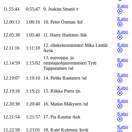
Katso
11.55:44
0:55:47
9
.
Joakim
Strand
/
r
Katso
12.00:13
1:00:16
10
.
Peter
Östman
/
kd
Katso
12.05:38
1:05:40
11
.
Harry
Harkimo
/
liik
Katso
12
.
elinkeinoministeri
Mika
Lintilä
12.11:16
1:11:18
/
kesk
13
.
eurooppa- ja
Katso
12.14:59
1:15:02
omistajaohjausministeri
Tytti
Tuppurainen
/
sd
Katso
12.19:07
1:19:10
14
.
Piritta
Rantanen
/
sd
Katso
12.19:18
1:19:21
15
.
Riikka
Purra
/
ps
Katso
12.20:38
1:20:40
16
.
Matias
Mäkynen
/
sd
Katso
12.21:54
1:21:57
17
.
Pia
Kauma
/
kok
Katso
12.22:58
1:23:01
18
.
Katri
Kulmuni
/
kesk