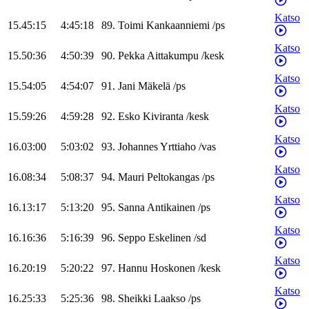
Katso
15.45:15
4:45:18
89
.
Toimi
Kankaanniemi
/
ps
Katso
15.50:36
4:50:39
90
.
Pekka
Aittakumpu
/
kesk
Katso
15.54:05
4:54:07
91
.
Jani
Mäkelä
/
ps
Katso
15.59:26
4:59:28
92
.
Esko
Kiviranta
/
kesk
Katso
16.03:00
5:03:02
93
.
Johannes
Yrttiaho
/
vas
Katso
16.08:34
5:08:37
94
.
Mauri
Peltokangas
/
ps
Katso
16.13:17
5:13:20
95
.
Sanna
Antikainen
/
ps
Katso
16.16:36
5:16:39
96
.
Seppo
Eskelinen
/
sd
Katso
16.20:19
5:20:22
97
.
Hannu
Hoskonen
/
kesk
Katso
16.25:33
5:25:36
98
.
Sheikki
Laakso
/
ps