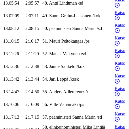
13.05:54
2:05:57
48
.
Antti
Lindtman
/
sd
Katso
13.07:09
2:07:11
49
.
Sanni
Grahn-Laasonen
/
kok
Katso
13.08:12
2:08:15
50
.
pääministeri
Sanna
Marin
/
sd
Katso
13.10:15
2:10:17
51
.
Mauri
Peltokangas
/
ps
Katso
13.11:26
2:11:29
52
.
Matias
Mäkynen
/
sd
Katso
13.12:36
2:12:38
53
.
Janne
Sankelo
/
kok
Katso
13.13:42
2:13:44
54
.
Jari
Leppä
/
kesk
Katso
13.14:47
2:14:50
55
.
Anders
Adlercreutz
/
r
Katso
13.16:06
2:16:09
56
.
Ville
Vähämäki
/
ps
Katso
13.17:13
2:17:15
57
.
pääministeri
Sanna
Marin
/
sd
Katso
58
.
elinkeinoministeri
Mika
Lintilä