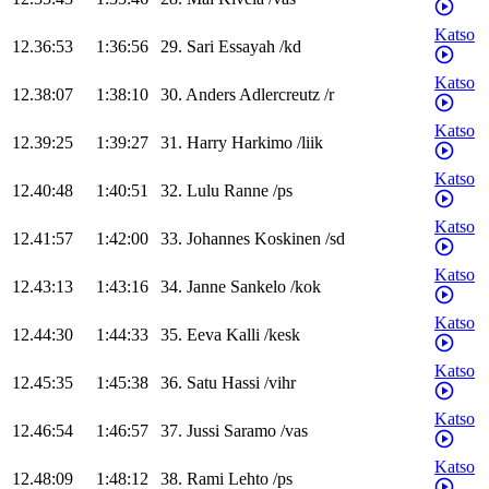
Katso
12.36:53
1:36:56
29
.
Sari
Essayah
/
kd
Katso
12.38:07
1:38:10
30
.
Anders
Adlercreutz
/
r
Katso
12.39:25
1:39:27
31
.
Harry
Harkimo
/
liik
Katso
12.40:48
1:40:51
32
.
Lulu
Ranne
/
ps
Katso
12.41:57
1:42:00
33
.
Johannes
Koskinen
/
sd
Katso
12.43:13
1:43:16
34
.
Janne
Sankelo
/
kok
Katso
12.44:30
1:44:33
35
.
Eeva
Kalli
/
kesk
Katso
12.45:35
1:45:38
36
.
Satu
Hassi
/
vihr
Katso
12.46:54
1:46:57
37
.
Jussi
Saramo
/
vas
Katso
12.48:09
1:48:12
38
.
Rami
Lehto
/
ps