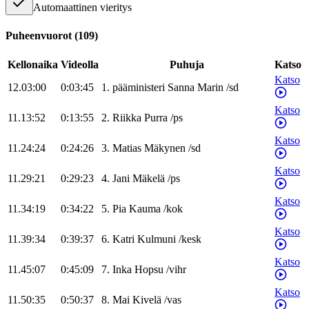
Automaattinen vieritys
Puheenvuorot
(
109
)
Kellonaika
Videolla
Puhuja
Katso
Katso
12.03:00
0:03:45
1
.
pääministeri
Sanna
Marin
/
sd
Katso
11.13:52
0:13:55
2
.
Riikka
Purra
/
ps
Katso
11.24:24
0:24:26
3
.
Matias
Mäkynen
/
sd
Katso
11.29:21
0:29:23
4
.
Jani
Mäkelä
/
ps
Katso
11.34:19
0:34:22
5
.
Pia
Kauma
/
kok
Katso
11.39:34
0:39:37
6
.
Katri
Kulmuni
/
kesk
Katso
11.45:07
0:45:09
7
.
Inka
Hopsu
/
vihr
Katso
11.50:35
0:50:37
8
.
Mai
Kivelä
/
vas