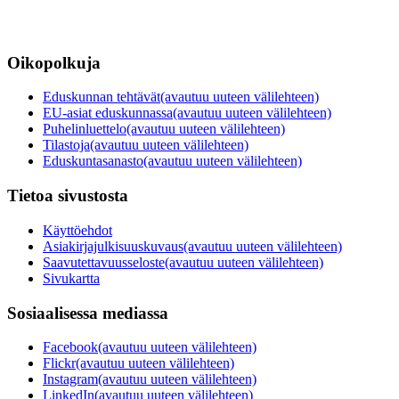
Oikopolkuja
Eduskunnan tehtävät
(avautuu uuteen välilehteen)
EU-asiat eduskunnassa
(avautuu uuteen välilehteen)
Puhelinluettelo
(avautuu uuteen välilehteen)
Tilastoja
(avautuu uuteen välilehteen)
Eduskuntasanasto
(avautuu uuteen välilehteen)
Tietoa sivustosta
Käyttöehdot
Asiakirjajulkisuuskuvaus
(avautuu uuteen välilehteen)
Saavutettavuusseloste
(avautuu uuteen välilehteen)
Sivukartta
Sosiaalisessa mediassa
Facebook
(avautuu uuteen välilehteen)
Flickr
(avautuu uuteen välilehteen)
Instagram
(avautuu uuteen välilehteen)
LinkedIn
(avautuu uuteen välilehteen)