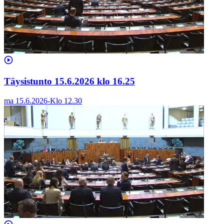
Täysistunto 15.6.2026 klo 16.25
ma 15.6.2026
-
Klo
12.30