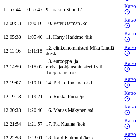
Katso
11.55:44
0:55:47
9
.
Joakim
Strand
/
r
Katso
12.00:13
1:00:16
10
.
Peter
Östman
/
kd
Katso
12.05:38
1:05:40
11
.
Harry
Harkimo
/
liik
Katso
12
.
elinkeinoministeri
Mika
Lintilä
12.11:16
1:11:18
/
kesk
13
.
eurooppa- ja
Katso
12.14:59
1:15:02
omistajaohjausministeri
Tytti
Tuppurainen
/
sd
Katso
12.19:07
1:19:10
14
.
Piritta
Rantanen
/
sd
Katso
12.19:18
1:19:21
15
.
Riikka
Purra
/
ps
Katso
12.20:38
1:20:40
16
.
Matias
Mäkynen
/
sd
Katso
12.21:54
1:21:57
17
.
Pia
Kauma
/
kok
Katso
12.22:58
1:23:01
18
.
Katri
Kulmuni
/
kesk