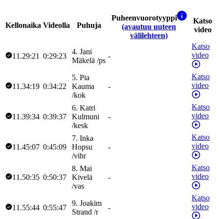
Puheenvuorotyyppi
Katso
Kellonaika
Videolla
Puhuja
(avautuu uuteen
video
välilehteen)
Katso
4
.
Jani
video
11.29:21
0:29:23
-
Mäkelä
/
ps
Katso
5
.
Pia
video
11.34:19
0:34:22
Kauma
-
/
kok
Katso
6
.
Katri
video
11.39:34
0:39:37
Kulmuni
-
/
kesk
Katso
7
.
Inka
video
11.45:07
0:45:09
Hopsu
-
/
vihr
Katso
8
.
Mai
video
11.50:35
0:50:37
Kivelä
-
/
vas
Katso
9
.
Joakim
video
11.55:44
0:55:47
-
Strand
/
r