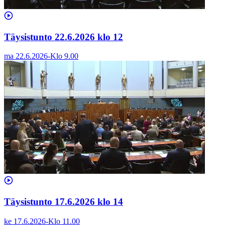
Täysistunto 22.6.2026 klo 12
ma 22.6.2026
-
Klo
9.00
Täysistunto 17.6.2026 klo 14
ke 17.6.2026
-
Klo
11.00