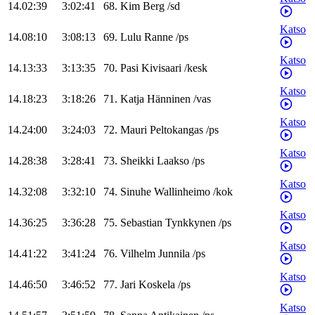
14.02:39
3:02:41
68
.
Kim
Berg
/
sd
Katso
14.08:10
3:08:13
69
.
Lulu
Ranne
/
ps
Katso
14.13:33
3:13:35
70
.
Pasi
Kivisaari
/
kesk
Katso
14.18:23
3:18:26
71
.
Katja
Hänninen
/
vas
Katso
14.24:00
3:24:03
72
.
Mauri
Peltokangas
/
ps
Katso
14.28:38
3:28:41
73
.
Sheikki
Laakso
/
ps
Katso
14.32:08
3:32:10
74
.
Sinuhe
Wallinheimo
/
kok
Katso
14.36:25
3:36:28
75
.
Sebastian
Tynkkynen
/
ps
Katso
14.41:22
3:41:24
76
.
Vilhelm
Junnila
/
ps
Katso
14.46:50
3:46:52
77
.
Jari
Koskela
/
ps
Katso