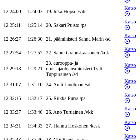
Katso
12.24:00
1:24:03
19
.
Inka
Hopsu
/
vihr
Katso
12.25:11
1:25:14
20
.
Sakari
Puisto
/
ps
Katso
12.26:27
1:26:30
21
.
pääministeri
Sanna
Marin
/
sd
Katso
12.27:54
1:27:57
22
.
Sanni
Grahn-Laasonen
/
kok
23
.
eurooppa- ja
Katso
12.29:18
1:29:21
omistajaohjausministeri
Tytti
Tuppurainen
/
sd
Katso
12.31:07
1:31:10
24
.
Antti
Lindtman
/
sd
Katso
12.32:15
1:32:17
25
.
Riikka
Purra
/
ps
Katso
12.33:37
1:33:40
26
.
Ano
Turtiainen
/
vkk
Katso
12.34:31
1:34:33
27
.
Hannu
Hoskonen
/
kesk
Katso
12.35:43
1:35:46
28
.
Mai
Kivelä
/
vas