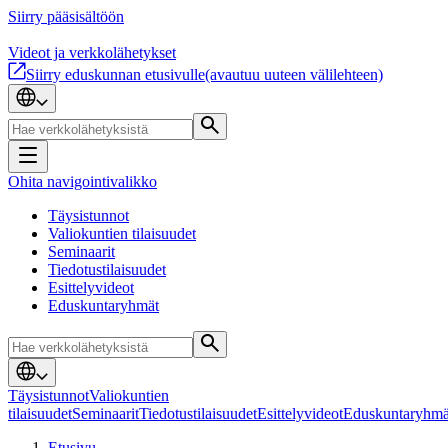
Siirry pääsisältöön
Videot ja verkkolähetykset
Siirry eduskunnan etusivulle
(avautuu uuteen välilehteen)
Ohita navigointivalikko
Täysistunnot
Valiokuntien tilaisuudet
Seminaarit
Tiedotustilaisuudet
Esittelyvideot
Eduskuntaryhmät
Täysistunnot
Valiokuntien
tilaisuudet
Seminaarit
Tiedotustilaisuudet
Esittelyvideot
Eduskuntaryhmä
Etusivu