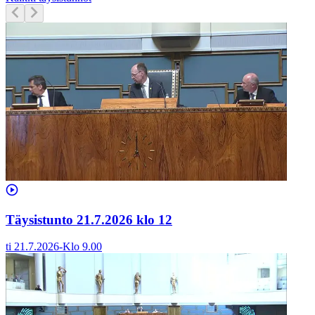
Täysistunto 21.7.2026 klo 12
ti 21.7.2026
-
Klo
9.00