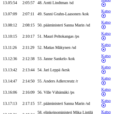
13.05:54
2:05:57
48
.
Antti
Lindtman
/
sd
Katso
13.07:09
2:07:11
49
.
Sanni
Grahn-Laasonen
/
kok
Katso
13.08:12
2:08:15
50
.
pääministeri
Sanna
Marin
/
sd
Katso
13.10:15
2:10:17
51
.
Mauri
Peltokangas
/
ps
Katso
13.11:26
2:11:29
52
.
Matias
Mäkynen
/
sd
Katso
13.12:36
2:12:38
53
.
Janne
Sankelo
/
kok
Katso
13.13:42
2:13:44
54
.
Jari
Leppä
/
kesk
Katso
13.14:47
2:14:50
55
.
Anders
Adlercreutz
/
r
Katso
13.16:06
2:16:09
56
.
Ville
Vähämäki
/
ps
Katso
13.17:13
2:17:15
57
.
pääministeri
Sanna
Marin
/
sd
Katso
58
.
elinkeinoministeri
Mika
Lintilä