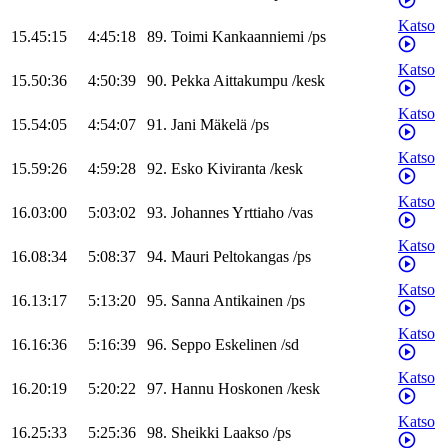
Katso
15.45:15
4:45:18
89
.
Toimi
Kankaanniemi
/
ps
Katso
15.50:36
4:50:39
90
.
Pekka
Aittakumpu
/
kesk
Katso
15.54:05
4:54:07
91
.
Jani
Mäkelä
/
ps
Katso
15.59:26
4:59:28
92
.
Esko
Kiviranta
/
kesk
Katso
16.03:00
5:03:02
93
.
Johannes
Yrttiaho
/
vas
Katso
16.08:34
5:08:37
94
.
Mauri
Peltokangas
/
ps
Katso
16.13:17
5:13:20
95
.
Sanna
Antikainen
/
ps
Katso
16.16:36
5:16:39
96
.
Seppo
Eskelinen
/
sd
Katso
16.20:19
5:20:22
97
.
Hannu
Hoskonen
/
kesk
Katso
16.25:33
5:25:36
98
.
Sheikki
Laakso
/
ps