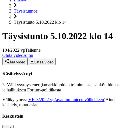
Täysistunnot
Täysistunto 5.10.2022 klo 14
Täysistunto 5.10.2022 klo 14
104
/
2022
vp
Tallenne
Ohita videosoitin
Jaa video
Lataa video
Käsittelyssä nyt
3.
Välikysymys energiamarkkinoiden toiminnasta, sähkön hinnasta
ja hallituksen Fortum-politiikasta
Välikysymys
:
VK 3/2022 vp
(avautuu uuteen välilehteen)
Ainoa
käsittely, muut asiat
Keskustelu