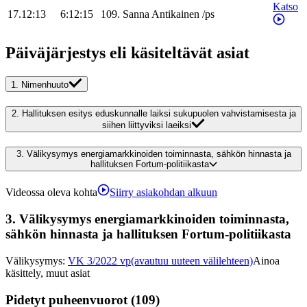
Katso
17.12:13
6:12:15
109
.
Sanna
Antikainen
/
ps
Päiväjärjestys eli käsiteltävät asiat
1.
Nimenhuuto
2.
Hallituksen esitys eduskunnalle laiksi sukupuolen vahvistamisesta ja
siihen liittyviksi laeiksi
3.
Välikysymys energiamarkkinoiden toiminnasta, sähkön hinnasta ja
hallituksen Fortum-politiikasta
Videossa oleva kohta
Siirry asiakohdan alkuun
3.
Välikysymys energiamarkkinoiden toiminnasta,
sähkön hinnasta ja hallituksen Fortum-politiikasta
Välikysymys
:
VK 3/2022 vp
(avautuu uuteen välilehteen)
Ainoa
käsittely, muut asiat
Pidetyt puheenvuorot (109)