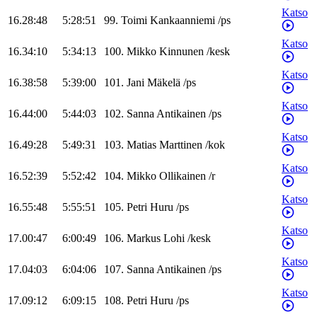
Katso
16.28:48
5:28:51
99
.
Toimi
Kankaanniemi
/
ps
Katso
16.34:10
5:34:13
100
.
Mikko
Kinnunen
/
kesk
Katso
16.38:58
5:39:00
101
.
Jani
Mäkelä
/
ps
Katso
16.44:00
5:44:03
102
.
Sanna
Antikainen
/
ps
Katso
16.49:28
5:49:31
103
.
Matias
Marttinen
/
kok
Katso
16.52:39
5:52:42
104
.
Mikko
Ollikainen
/
r
Katso
16.55:48
5:55:51
105
.
Petri
Huru
/
ps
Katso
17.00:47
6:00:49
106
.
Markus
Lohi
/
kesk
Katso
17.04:03
6:04:06
107
.
Sanna
Antikainen
/
ps
Katso
17.09:12
6:09:15
108
.
Petri
Huru
/
ps