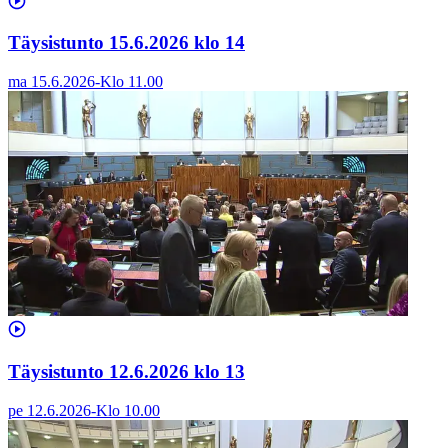
Täysistunto 15.6.2026 klo 14
ma 15.6.2026
-
Klo
11.00
Täysistunto 12.6.2026 klo 13
pe 12.6.2026
-
Klo
10.00