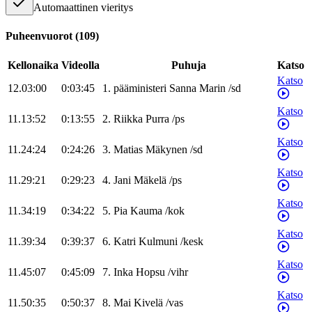
Automaattinen vieritys
Puheenvuorot
(
109
)
Kellonaika
Videolla
Puhuja
Katso
Katso
12.03:00
0:03:45
1
.
pääministeri
Sanna
Marin
/
sd
Katso
11.13:52
0:13:55
2
.
Riikka
Purra
/
ps
Katso
11.24:24
0:24:26
3
.
Matias
Mäkynen
/
sd
Katso
11.29:21
0:29:23
4
.
Jani
Mäkelä
/
ps
Katso
11.34:19
0:34:22
5
.
Pia
Kauma
/
kok
Katso
11.39:34
0:39:37
6
.
Katri
Kulmuni
/
kesk
Katso
11.45:07
0:45:09
7
.
Inka
Hopsu
/
vihr
Katso
11.50:35
0:50:37
8
.
Mai
Kivelä
/
vas