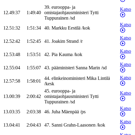
39
.
eurooppa- ja
Katso
12.49:37
1:49:40
omistajaohjausministeri
Tytti
Tuppurainen
/
sd
Katso
12.51:32
1:51:34
40
.
Markku
Eestilä
/
kok
Katso
12.52:42
1:52:45
41
.
Joakim
Strand
/
r
Katso
12.53:48
1:53:51
42
.
Pia
Kauma
/
kok
Katso
12.55:04
1:55:07
43
.
pääministeri
Sanna
Marin
/
sd
Katso
44
.
elinkeinoministeri
Mika
Lintilä
12.57:58
1:58:01
/
kesk
45
.
eurooppa- ja
Katso
13.00:39
2:00:42
omistajaohjausministeri
Tytti
Tuppurainen
/
sd
Katso
13.03:35
2:03:38
46
.
Juha
Mäenpää
/
ps
Katso
13.04:41
2:04:43
47
.
Sanni
Grahn-Laasonen
/
kok
Katso