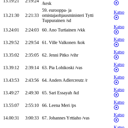
13.19:21
2:19:24
/
kesk
59
.
eurooppa- ja
Katso
13.21:30
2:21:33
omistajaohjausministeri
Tytti
Tuppurainen
/
sd
Katso
13.24:01
2:24:03
60
.
Ano
Turtiainen
/
vkk
Katso
13.29:52
2:29:54
61
.
Ville
Valkonen
/
kok
Katso
13.35:02
2:35:05
62
.
Jenni
Pitko
/
vihr
Katso
13.39:12
2:39:14
63
.
Pia
Lohikoski
/
vas
Katso
13.43:53
2:43:56
64
.
Anders
Adlercreutz
/
r
Katso
13.49:27
2:49:30
65
.
Sari
Essayah
/
kd
Katso
13.55:07
2:55:10
66
.
Leena
Meri
/
ps
Katso
14.00:31
3:00:33
67
.
Johannes
Yrttiaho
/
vas
Katso