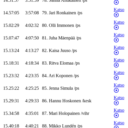
14.51:57
3:51:59
78
.
Sanna
Antikainen
/
ps
Katso
14.57:05
3:57:08
79
.
Jari
Ronkainen
/
ps
Katso
15.02:29
4:02:32
80
.
Olli
Immonen
/
ps
Katso
15.07:47
4:07:50
81
.
Juha
Mäenpää
/
ps
Katso
15.13:24
4:13:27
82
.
Kaisa
Juuso
/
ps
Katso
15.18:31
4:18:34
83
.
Ritva
Elomaa
/
ps
Katso
15.23:32
4:23:35
84
.
Ari
Koponen
/
ps
Katso
15.25:22
4:25:25
85
.
Jenna
Simula
/
ps
Katso
15.29:31
4:29:33
86
.
Hannu
Hoskonen
/
kesk
Katso
15.34:58
4:35:01
87
.
Mari
Holopainen
/
vihr
Katso
15.40:18
4:40:21
88
.
Mikko
Lundén
/
ps