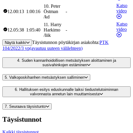
Katso
10
.
Peter
video
12.00:13
1:00:16
Östman
-
/
kd
Katso
11
.
Harry
video
12.05:38
1:05:40
Harkimo
-
/
liik
Täysistunnon pöytäkirjan asiakohta
:
PTK
Näytä kaikki
104/2022/3 vp
(avautuu uuteen välilehteen)
4.
Suden kannanhoidollisen metsästyksen aloittaminen ja
susivahinkojen estäminen
5.
Valkoposkihanhen metsästyksen salliminen
6.
Hallituksen esitys eduskunnalle laiksi tiedustelutoiminnan
valvonnasta annetun lain muuttamisesta
7.
Seuraava täysistunto
Täysistunnot
Kaikki täysistunnot