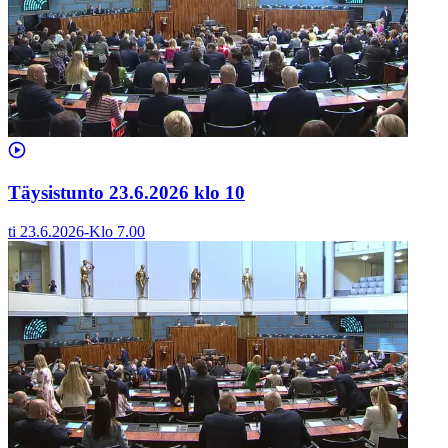
Täysistunto 23.6.2026 klo 10
ti 23.6.2026
-
Klo
7.00