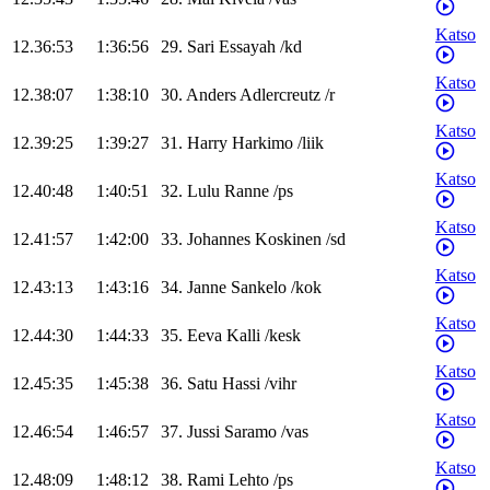
Katso
12.36:53
1:36:56
29
.
Sari
Essayah
/
kd
Katso
12.38:07
1:38:10
30
.
Anders
Adlercreutz
/
r
Katso
12.39:25
1:39:27
31
.
Harry
Harkimo
/
liik
Katso
12.40:48
1:40:51
32
.
Lulu
Ranne
/
ps
Katso
12.41:57
1:42:00
33
.
Johannes
Koskinen
/
sd
Katso
12.43:13
1:43:16
34
.
Janne
Sankelo
/
kok
Katso
12.44:30
1:44:33
35
.
Eeva
Kalli
/
kesk
Katso
12.45:35
1:45:38
36
.
Satu
Hassi
/
vihr
Katso
12.46:54
1:46:57
37
.
Jussi
Saramo
/
vas
Katso
12.48:09
1:48:12
38
.
Rami
Lehto
/
ps