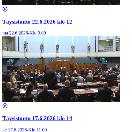
Täysistunto 22.6.2026 klo 12
ma 22.6.2026
-
Klo
9.00
Täysistunto 17.6.2026 klo 14
ke 17.6.2026
-
Klo
11.00