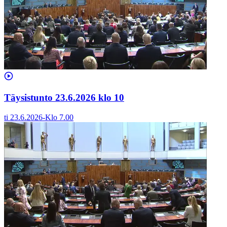
Täysistunto 23.6.2026 klo 10
ti 23.6.2026
-
Klo
7.00