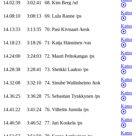
14.02:39
3:02:41
68
.
Kim
Berg
/
sd
Katso
14.08:10
3:08:13
69
.
Lulu
Ranne
/
ps
Katso
14.13:33
3:13:35
70
.
Pasi
Kivisaari
/
kesk
Katso
14.18:23
3:18:26
71
.
Katja
Hänninen
/
vas
Katso
14.24:00
3:24:03
72
.
Mauri
Peltokangas
/
ps
Katso
14.28:38
3:28:41
73
.
Sheikki
Laakso
/
ps
Katso
14.32:08
3:32:10
74
.
Sinuhe
Wallinheimo
/
kok
Katso
14.36:25
3:36:28
75
.
Sebastian
Tynkkynen
/
ps
Katso
14.41:22
3:41:24
76
.
Vilhelm
Junnila
/
ps
Katso
14.46:50
3:46:52
77
.
Jari
Koskela
/
ps
Katso