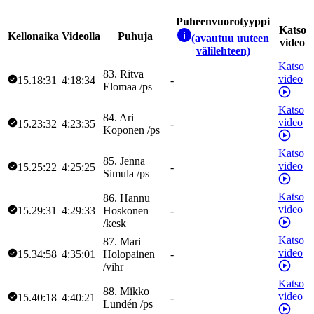
Puheenvuorotyyppi
Katso
Kellonaika
Videolla
Puhuja
(avautuu uuteen
video
välilehteen)
Katso
83
.
Ritva
video
15.18:31
4:18:34
-
Elomaa
/
ps
Katso
84
.
Ari
video
15.23:32
4:23:35
-
Koponen
/
ps
Katso
85
.
Jenna
video
15.25:22
4:25:25
-
Simula
/
ps
Katso
86
.
Hannu
video
15.29:31
4:29:33
Hoskonen
-
/
kesk
Katso
87
.
Mari
video
15.34:58
4:35:01
Holopainen
-
/
vihr
Katso
88
.
Mikko
video
15.40:18
4:40:21
-
Lundén
/
ps