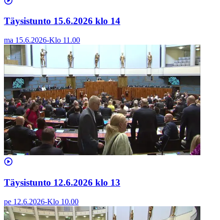
Täysistunto 15.6.2026 klo 14
ma 15.6.2026
-
Klo
11.00
Täysistunto 12.6.2026 klo 13
pe 12.6.2026
-
Klo
10.00