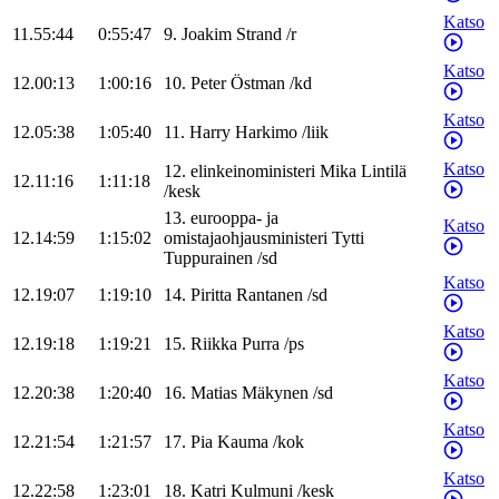
Katso
11.55:44
0:55:47
9
.
Joakim
Strand
/
r
Katso
12.00:13
1:00:16
10
.
Peter
Östman
/
kd
Katso
12.05:38
1:05:40
11
.
Harry
Harkimo
/
liik
Katso
12
.
elinkeinoministeri
Mika
Lintilä
12.11:16
1:11:18
/
kesk
13
.
eurooppa- ja
Katso
12.14:59
1:15:02
omistajaohjausministeri
Tytti
Tuppurainen
/
sd
Katso
12.19:07
1:19:10
14
.
Piritta
Rantanen
/
sd
Katso
12.19:18
1:19:21
15
.
Riikka
Purra
/
ps
Katso
12.20:38
1:20:40
16
.
Matias
Mäkynen
/
sd
Katso
12.21:54
1:21:57
17
.
Pia
Kauma
/
kok
Katso
12.22:58
1:23:01
18
.
Katri
Kulmuni
/
kesk