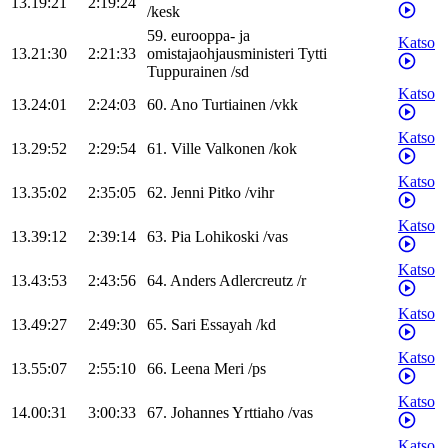
13.19:21
2:19:24
/
kesk
59
.
eurooppa- ja
Katso
13.21:30
2:21:33
omistajaohjausministeri
Tytti
Tuppurainen
/
sd
Katso
13.24:01
2:24:03
60
.
Ano
Turtiainen
/
vkk
Katso
13.29:52
2:29:54
61
.
Ville
Valkonen
/
kok
Katso
13.35:02
2:35:05
62
.
Jenni
Pitko
/
vihr
Katso
13.39:12
2:39:14
63
.
Pia
Lohikoski
/
vas
Katso
13.43:53
2:43:56
64
.
Anders
Adlercreutz
/
r
Katso
13.49:27
2:49:30
65
.
Sari
Essayah
/
kd
Katso
13.55:07
2:55:10
66
.
Leena
Meri
/
ps
Katso
14.00:31
3:00:33
67
.
Johannes
Yrttiaho
/
vas
Katso