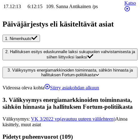
Katso
17.12:13
6:12:15
109
.
Sanna
Antikainen
/
ps
Päiväjärjestys eli käsiteltävät asiat
1.
Nimenhuuto
2.
Hallituksen esitys eduskunnalle laiksi sukupuolen vahvistamisesta ja
siihen liittyviksi laeiksi
3.
Välikysymys energiamarkkinoiden toiminnasta, sähkön hinnasta ja
hallituksen Fortum-politiikasta
Videossa oleva kohta
Siirry asiakohdan alkuun
3.
Välikysymys energiamarkkinoiden toiminnasta,
sähkön hinnasta ja hallituksen Fortum-politiikasta
Välikysymys
:
VK 3/2022 vp
(avautuu uuteen välilehteen)
Ainoa
käsittely, muut asiat
Pidetyt puheenvuorot (109)