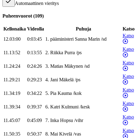
Automaattinen vieritys
Puheenvuorot
(
109
)
Kellonaika
Videolla
Puhuja
Katso
Katso
12.03:00
0:03:45
1
.
pääministeri
Sanna
Marin
/
sd
Katso
11.13:52
0:13:55
2
.
Riikka
Purra
/
ps
Katso
11.24:24
0:24:26
3
.
Matias
Mäkynen
/
sd
Katso
11.29:21
0:29:23
4
.
Jani
Mäkelä
/
ps
Katso
11.34:19
0:34:22
5
.
Pia
Kauma
/
kok
Katso
11.39:34
0:39:37
6
.
Katri
Kulmuni
/
kesk
Katso
11.45:07
0:45:09
7
.
Inka
Hopsu
/
vihr
Katso
11.50:35
0:50:37
8
.
Mai
Kivelä
/
vas