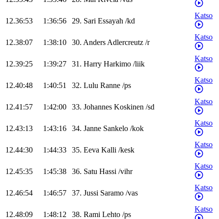
Katso
12.36:53
1:36:56
29
.
Sari
Essayah
/
kd
Katso
12.38:07
1:38:10
30
.
Anders
Adlercreutz
/
r
Katso
12.39:25
1:39:27
31
.
Harry
Harkimo
/
liik
Katso
12.40:48
1:40:51
32
.
Lulu
Ranne
/
ps
Katso
12.41:57
1:42:00
33
.
Johannes
Koskinen
/
sd
Katso
12.43:13
1:43:16
34
.
Janne
Sankelo
/
kok
Katso
12.44:30
1:44:33
35
.
Eeva
Kalli
/
kesk
Katso
12.45:35
1:45:38
36
.
Satu
Hassi
/
vihr
Katso
12.46:54
1:46:57
37
.
Jussi
Saramo
/
vas
Katso
12.48:09
1:48:12
38
.
Rami
Lehto
/
ps