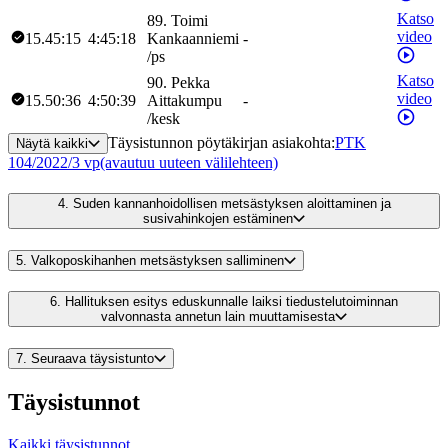
Katso
89
.
Toimi
video
15.45:15
4:45:18
Kankaanniemi
-
/
ps
Katso
90
.
Pekka
video
15.50:36
4:50:39
Aittakumpu
-
/
kesk
Täysistunnon pöytäkirjan asiakohta
:
PTK
Näytä kaikki
104/2022/3 vp
(avautuu uuteen välilehteen)
4.
Suden kannanhoidollisen metsästyksen aloittaminen ja
susivahinkojen estäminen
5.
Valkoposkihanhen metsästyksen salliminen
6.
Hallituksen esitys eduskunnalle laiksi tiedustelutoiminnan
valvonnasta annetun lain muuttamisesta
7.
Seuraava täysistunto
Täysistunnot
Kaikki täysistunnot