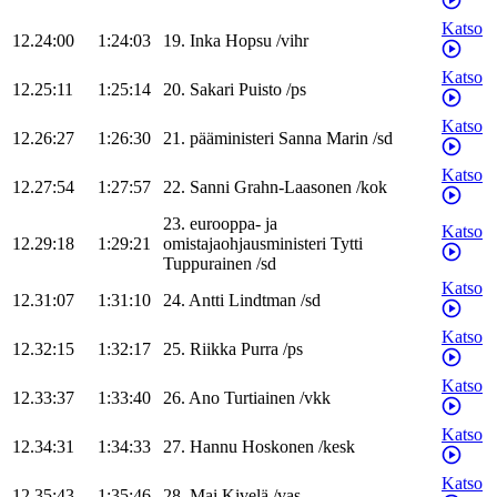
Katso
12.24:00
1:24:03
19
.
Inka
Hopsu
/
vihr
Katso
12.25:11
1:25:14
20
.
Sakari
Puisto
/
ps
Katso
12.26:27
1:26:30
21
.
pääministeri
Sanna
Marin
/
sd
Katso
12.27:54
1:27:57
22
.
Sanni
Grahn-Laasonen
/
kok
23
.
eurooppa- ja
Katso
12.29:18
1:29:21
omistajaohjausministeri
Tytti
Tuppurainen
/
sd
Katso
12.31:07
1:31:10
24
.
Antti
Lindtman
/
sd
Katso
12.32:15
1:32:17
25
.
Riikka
Purra
/
ps
Katso
12.33:37
1:33:40
26
.
Ano
Turtiainen
/
vkk
Katso
12.34:31
1:34:33
27
.
Hannu
Hoskonen
/
kesk
Katso
12.35:43
1:35:46
28
.
Mai
Kivelä
/
vas