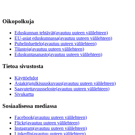
Oikopolkuja
Eduskunnan tehtävät
(avautuu uuteen välilehteen)
EU-asiat eduskunnassa
(avautuu uuteen välilehteen)
Puhelinluettelo
(avautuu uuteen välilehteen)
Tilastoja
(avautuu uuteen välilehteen)
Eduskuntasanasto
(avautuu uuteen välilehteen)
Tietoa sivustosta
Käyttöehdot
Asiakirjajulkisuuskuvaus
(avautuu uuteen välilehteen)
Saavutettavuusseloste
(avautuu uuteen välilehteen)
Sivukartta
Sosiaalisessa mediassa
Facebook
(avautuu uuteen välilehteen)
Flickr
(avautuu uuteen välilehteen)
Instagram
(avautuu uuteen välilehteen)
LinkedIn
(avautuu uuteen välilehteen)