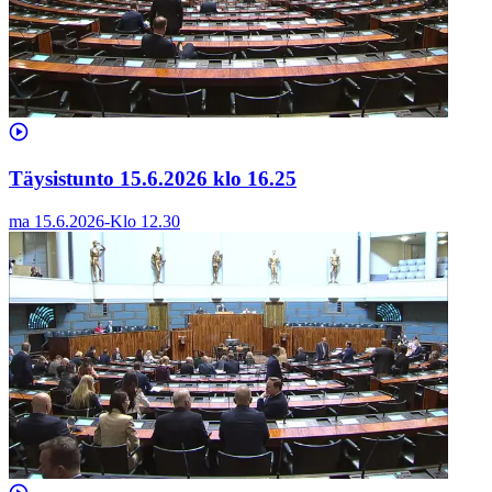
Täysistunto 15.6.2026 klo 16.25
ma 15.6.2026
-
Klo
12.30