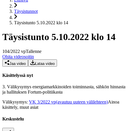
Täysistunnot
Täysistunto 5.10.2022 klo 14
Täysistunto 5.10.2022 klo 14
104
/
2022
vp
Tallenne
Ohita videosoitin
Jaa video
Lataa video
Käsittelyssä nyt
3.
Välikysymys energiamarkkinoiden toiminnasta, sähkön hinnasta
ja hallituksen Fortum-politiikasta
Välikysymys
:
VK 3/2022 vp
(avautuu uuteen välilehteen)
Ainoa
käsittely, muut asiat
Keskustelu