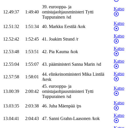
39
.
eurooppa- ja
Katso
12.49:37
1:49:40
omistajaohjausministeri
Tytti
Tuppurainen
/
sd
Katso
12.51:32
1:51:34
40
.
Markku
Eestilä
/
kok
Katso
12.52:42
1:52:45
41
.
Joakim
Strand
/
r
Katso
12.53:48
1:53:51
42
.
Pia
Kauma
/
kok
Katso
12.55:04
1:55:07
43
.
pääministeri
Sanna
Marin
/
sd
Katso
44
.
elinkeinoministeri
Mika
Lintilä
12.57:58
1:58:01
/
kesk
45
.
eurooppa- ja
Katso
13.00:39
2:00:42
omistajaohjausministeri
Tytti
Tuppurainen
/
sd
Katso
13.03:35
2:03:38
46
.
Juha
Mäenpää
/
ps
Katso
13.04:41
2:04:43
47
.
Sanni
Grahn-Laasonen
/
kok
Katso