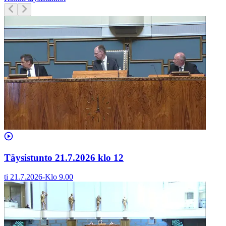
Täysistunto 21.7.2026 klo 12
ti 21.7.2026
-
Klo
9.00