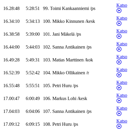
Katso
16.28:48
5:28:51
99
.
Toimi
Kankaanniemi
/
ps
Katso
16.34:10
5:34:13
100
.
Mikko
Kinnunen
/
kesk
Katso
16.38:58
5:39:00
101
.
Jani
Mäkelä
/
ps
Katso
16.44:00
5:44:03
102
.
Sanna
Antikainen
/
ps
Katso
16.49:28
5:49:31
103
.
Matias
Marttinen
/
kok
Katso
16.52:39
5:52:42
104
.
Mikko
Ollikainen
/
r
Katso
16.55:48
5:55:51
105
.
Petri
Huru
/
ps
Katso
17.00:47
6:00:49
106
.
Markus
Lohi
/
kesk
Katso
17.04:03
6:04:06
107
.
Sanna
Antikainen
/
ps
Katso
17.09:12
6:09:15
108
.
Petri
Huru
/
ps