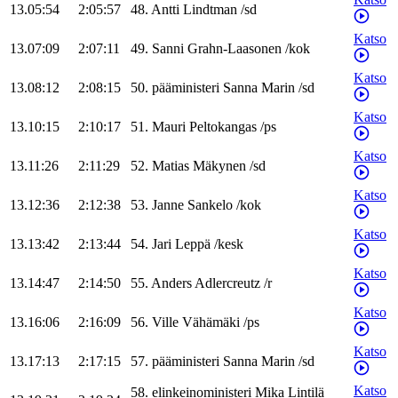
13.05:54
2:05:57
48
.
Antti
Lindtman
/
sd
Katso
13.07:09
2:07:11
49
.
Sanni
Grahn-Laasonen
/
kok
Katso
13.08:12
2:08:15
50
.
pääministeri
Sanna
Marin
/
sd
Katso
13.10:15
2:10:17
51
.
Mauri
Peltokangas
/
ps
Katso
13.11:26
2:11:29
52
.
Matias
Mäkynen
/
sd
Katso
13.12:36
2:12:38
53
.
Janne
Sankelo
/
kok
Katso
13.13:42
2:13:44
54
.
Jari
Leppä
/
kesk
Katso
13.14:47
2:14:50
55
.
Anders
Adlercreutz
/
r
Katso
13.16:06
2:16:09
56
.
Ville
Vähämäki
/
ps
Katso
13.17:13
2:17:15
57
.
pääministeri
Sanna
Marin
/
sd
Katso
58
.
elinkeinoministeri
Mika
Lintilä