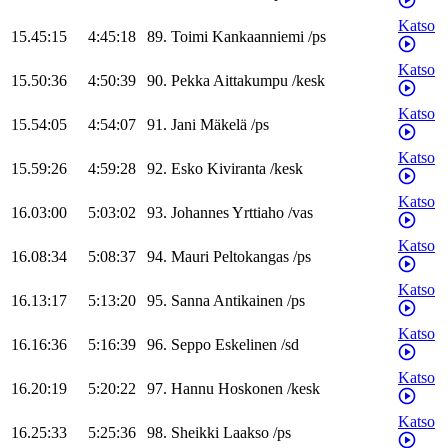
Katso
15.45:15
4:45:18
89
.
Toimi
Kankaanniemi
/
ps
Katso
15.50:36
4:50:39
90
.
Pekka
Aittakumpu
/
kesk
Katso
15.54:05
4:54:07
91
.
Jani
Mäkelä
/
ps
Katso
15.59:26
4:59:28
92
.
Esko
Kiviranta
/
kesk
Katso
16.03:00
5:03:02
93
.
Johannes
Yrttiaho
/
vas
Katso
16.08:34
5:08:37
94
.
Mauri
Peltokangas
/
ps
Katso
16.13:17
5:13:20
95
.
Sanna
Antikainen
/
ps
Katso
16.16:36
5:16:39
96
.
Seppo
Eskelinen
/
sd
Katso
16.20:19
5:20:22
97
.
Hannu
Hoskonen
/
kesk
Katso
16.25:33
5:25:36
98
.
Sheikki
Laakso
/
ps