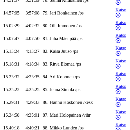
14.51:57
3:51:59
78
.
Sanna
Antikainen
/
ps
Katso
14.57:05
3:57:08
79
.
Jari
Ronkainen
/
ps
Katso
15.02:29
4:02:32
80
.
Olli
Immonen
/
ps
Katso
15.07:47
4:07:50
81
.
Juha
Mäenpää
/
ps
Katso
15.13:24
4:13:27
82
.
Kaisa
Juuso
/
ps
Katso
15.18:31
4:18:34
83
.
Ritva
Elomaa
/
ps
Katso
15.23:32
4:23:35
84
.
Ari
Koponen
/
ps
Katso
15.25:22
4:25:25
85
.
Jenna
Simula
/
ps
Katso
15.29:31
4:29:33
86
.
Hannu
Hoskonen
/
kesk
Katso
15.34:58
4:35:01
87
.
Mari
Holopainen
/
vihr
Katso
15.40:18
4:40:21
88
.
Mikko
Lundén
/
ps