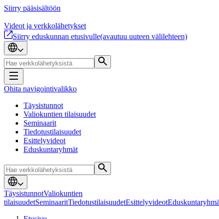
Siirry pääsisältöön
Videot ja verkkolähetykset
Siirry eduskunnan etusivulle
(avautuu uuteen välilehteen)
Ohita navigointivalikko
Täysistunnot
Valiokuntien tilaisuudet
Seminaarit
Tiedotustilaisuudet
Esittelyvideot
Eduskuntaryhmät
Täysistunnot
Valiokuntien
tilaisuudet
Seminaarit
Tiedotustilaisuudet
Esittelyvideot
Eduskuntaryhmä
Etusivu