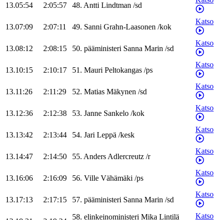
13.05:54
2:05:57
48
.
Antti
Lindtman
/
sd
Katso
13.07:09
2:07:11
49
.
Sanni
Grahn-Laasonen
/
kok
Katso
13.08:12
2:08:15
50
.
pääministeri
Sanna
Marin
/
sd
Katso
13.10:15
2:10:17
51
.
Mauri
Peltokangas
/
ps
Katso
13.11:26
2:11:29
52
.
Matias
Mäkynen
/
sd
Katso
13.12:36
2:12:38
53
.
Janne
Sankelo
/
kok
Katso
13.13:42
2:13:44
54
.
Jari
Leppä
/
kesk
Katso
13.14:47
2:14:50
55
.
Anders
Adlercreutz
/
r
Katso
13.16:06
2:16:09
56
.
Ville
Vähämäki
/
ps
Katso
13.17:13
2:17:15
57
.
pääministeri
Sanna
Marin
/
sd
Katso
58
.
elinkeinoministeri
Mika
Lintilä