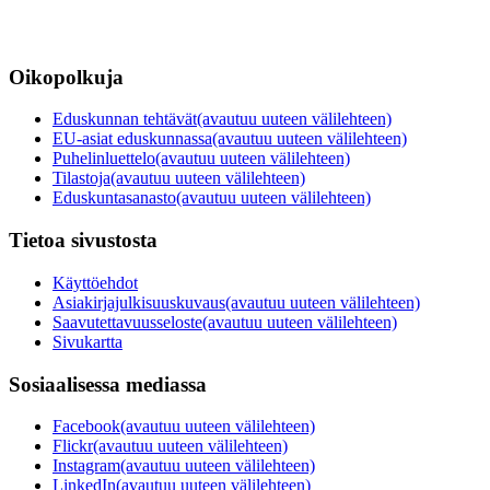
Oikopolkuja
Eduskunnan tehtävät
(avautuu uuteen välilehteen)
EU-asiat eduskunnassa
(avautuu uuteen välilehteen)
Puhelinluettelo
(avautuu uuteen välilehteen)
Tilastoja
(avautuu uuteen välilehteen)
Eduskuntasanasto
(avautuu uuteen välilehteen)
Tietoa sivustosta
Käyttöehdot
Asiakirjajulkisuuskuvaus
(avautuu uuteen välilehteen)
Saavutettavuusseloste
(avautuu uuteen välilehteen)
Sivukartta
Sosiaalisessa mediassa
Facebook
(avautuu uuteen välilehteen)
Flickr
(avautuu uuteen välilehteen)
Instagram
(avautuu uuteen välilehteen)
LinkedIn
(avautuu uuteen välilehteen)