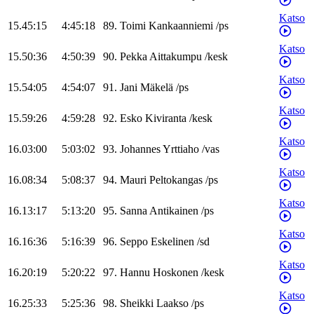
Katso
15.45:15
4:45:18
89
.
Toimi
Kankaanniemi
/
ps
Katso
15.50:36
4:50:39
90
.
Pekka
Aittakumpu
/
kesk
Katso
15.54:05
4:54:07
91
.
Jani
Mäkelä
/
ps
Katso
15.59:26
4:59:28
92
.
Esko
Kiviranta
/
kesk
Katso
16.03:00
5:03:02
93
.
Johannes
Yrttiaho
/
vas
Katso
16.08:34
5:08:37
94
.
Mauri
Peltokangas
/
ps
Katso
16.13:17
5:13:20
95
.
Sanna
Antikainen
/
ps
Katso
16.16:36
5:16:39
96
.
Seppo
Eskelinen
/
sd
Katso
16.20:19
5:20:22
97
.
Hannu
Hoskonen
/
kesk
Katso
16.25:33
5:25:36
98
.
Sheikki
Laakso
/
ps