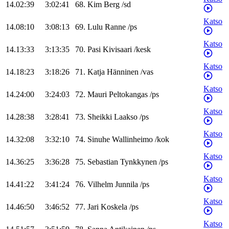
14.02:39
3:02:41
68
.
Kim
Berg
/
sd
Katso
14.08:10
3:08:13
69
.
Lulu
Ranne
/
ps
Katso
14.13:33
3:13:35
70
.
Pasi
Kivisaari
/
kesk
Katso
14.18:23
3:18:26
71
.
Katja
Hänninen
/
vas
Katso
14.24:00
3:24:03
72
.
Mauri
Peltokangas
/
ps
Katso
14.28:38
3:28:41
73
.
Sheikki
Laakso
/
ps
Katso
14.32:08
3:32:10
74
.
Sinuhe
Wallinheimo
/
kok
Katso
14.36:25
3:36:28
75
.
Sebastian
Tynkkynen
/
ps
Katso
14.41:22
3:41:24
76
.
Vilhelm
Junnila
/
ps
Katso
14.46:50
3:46:52
77
.
Jari
Koskela
/
ps
Katso