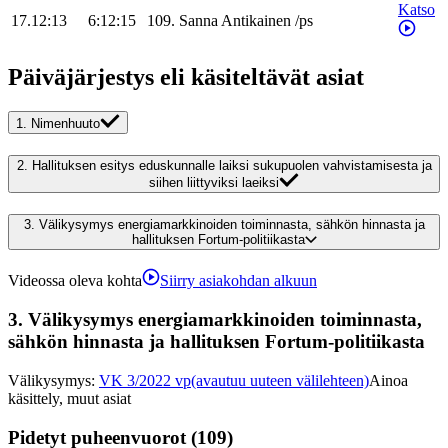
Katso
17.12:13
6:12:15
109
.
Sanna
Antikainen
/
ps
Päiväjärjestys eli käsiteltävät asiat
1.
Nimenhuuto
2.
Hallituksen esitys eduskunnalle laiksi sukupuolen vahvistamisesta ja
siihen liittyviksi laeiksi
3.
Välikysymys energiamarkkinoiden toiminnasta, sähkön hinnasta ja
hallituksen Fortum-politiikasta
Videossa oleva kohta
Siirry asiakohdan alkuun
3.
Välikysymys energiamarkkinoiden toiminnasta,
sähkön hinnasta ja hallituksen Fortum-politiikasta
Välikysymys
:
VK 3/2022 vp
(avautuu uuteen välilehteen)
Ainoa
käsittely, muut asiat
Pidetyt puheenvuorot (109)