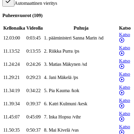
Automaattinen vieritys
Puheenvuorot
(
109
)
Kellonaika
Videolla
Puhuja
Katso
Katso
12.03:00
0:03:45
1
.
pääministeri
Sanna
Marin
/
sd
Katso
11.13:52
0:13:55
2
.
Riikka
Purra
/
ps
Katso
11.24:24
0:24:26
3
.
Matias
Mäkynen
/
sd
Katso
11.29:21
0:29:23
4
.
Jani
Mäkelä
/
ps
Katso
11.34:19
0:34:22
5
.
Pia
Kauma
/
kok
Katso
11.39:34
0:39:37
6
.
Katri
Kulmuni
/
kesk
Katso
11.45:07
0:45:09
7
.
Inka
Hopsu
/
vihr
Katso
11.50:35
0:50:37
8
.
Mai
Kivelä
/
vas