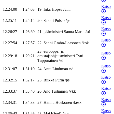
Katso
12.24:00
1:24:03
19
.
Inka
Hopsu
/
vihr
Katso
12.25:11
1:25:14
20
.
Sakari
Puisto
/
ps
Katso
12.26:27
1:26:30
21
.
pääministeri
Sanna
Marin
/
sd
Katso
12.27:54
1:27:57
22
.
Sanni
Grahn-Laasonen
/
kok
23
.
eurooppa- ja
Katso
12.29:18
1:29:21
omistajaohjausministeri
Tytti
Tuppurainen
/
sd
Katso
12.31:07
1:31:10
24
.
Antti
Lindtman
/
sd
Katso
12.32:15
1:32:17
25
.
Riikka
Purra
/
ps
Katso
12.33:37
1:33:40
26
.
Ano
Turtiainen
/
vkk
Katso
12.34:31
1:34:33
27
.
Hannu
Hoskonen
/
kesk
Katso
12.35:43
1:35:46
28
.
Mai
Kivelä
/
vas