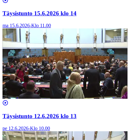
Täysistunto 15.6.2026 klo 14
ma 15.6.2026
-
Klo
11.00
Täysistunto 12.6.2026 klo 13
pe 12.6.2026
-
Klo
10.00