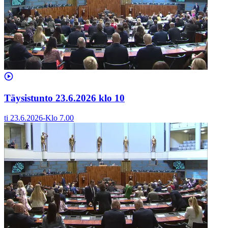
Täysistunto 23.6.2026 klo 10
ti 23.6.2026
-
Klo
7.00