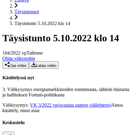
Täysistunnot
Täysistunto 5.10.2022 klo 14
Täysistunto 5.10.2022 klo 14
104
/
2022
vp
Tallenne
Ohita videosoitin
Jaa video
Lataa video
Käsittelyssä nyt
3.
Välikysymys energiamarkkinoiden toiminnasta, sähkön hinnasta
ja hallituksen Fortum-politiikasta
Välikysymys
:
VK 3/2022 vp
(avautuu uuteen välilehteen)
Ainoa
käsittely, muut asiat
Keskustelu