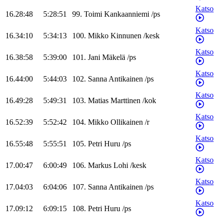
Katso
16.28:48
5:28:51
99
.
Toimi
Kankaanniemi
/
ps
Katso
16.34:10
5:34:13
100
.
Mikko
Kinnunen
/
kesk
Katso
16.38:58
5:39:00
101
.
Jani
Mäkelä
/
ps
Katso
16.44:00
5:44:03
102
.
Sanna
Antikainen
/
ps
Katso
16.49:28
5:49:31
103
.
Matias
Marttinen
/
kok
Katso
16.52:39
5:52:42
104
.
Mikko
Ollikainen
/
r
Katso
16.55:48
5:55:51
105
.
Petri
Huru
/
ps
Katso
17.00:47
6:00:49
106
.
Markus
Lohi
/
kesk
Katso
17.04:03
6:04:06
107
.
Sanna
Antikainen
/
ps
Katso
17.09:12
6:09:15
108
.
Petri
Huru
/
ps