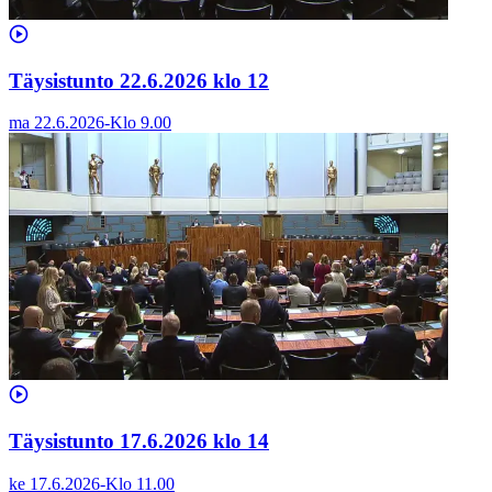
Täysistunto 22.6.2026 klo 12
ma 22.6.2026
-
Klo
9.00
Täysistunto 17.6.2026 klo 14
ke 17.6.2026
-
Klo
11.00