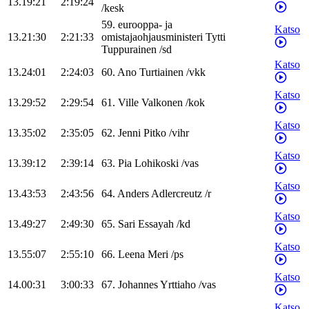
13.19:21
2:19:24
/
kesk
59
.
eurooppa- ja
Katso
13.21:30
2:21:33
omistajaohjausministeri
Tytti
Tuppurainen
/
sd
Katso
13.24:01
2:24:03
60
.
Ano
Turtiainen
/
vkk
Katso
13.29:52
2:29:54
61
.
Ville
Valkonen
/
kok
Katso
13.35:02
2:35:05
62
.
Jenni
Pitko
/
vihr
Katso
13.39:12
2:39:14
63
.
Pia
Lohikoski
/
vas
Katso
13.43:53
2:43:56
64
.
Anders
Adlercreutz
/
r
Katso
13.49:27
2:49:30
65
.
Sari
Essayah
/
kd
Katso
13.55:07
2:55:10
66
.
Leena
Meri
/
ps
Katso
14.00:31
3:00:33
67
.
Johannes
Yrttiaho
/
vas
Katso