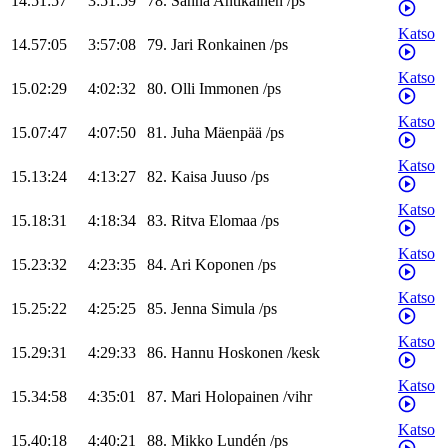
14.51:57
3:51:59
78
.
Sanna
Antikainen
/
ps
Katso
14.57:05
3:57:08
79
.
Jari
Ronkainen
/
ps
Katso
15.02:29
4:02:32
80
.
Olli
Immonen
/
ps
Katso
15.07:47
4:07:50
81
.
Juha
Mäenpää
/
ps
Katso
15.13:24
4:13:27
82
.
Kaisa
Juuso
/
ps
Katso
15.18:31
4:18:34
83
.
Ritva
Elomaa
/
ps
Katso
15.23:32
4:23:35
84
.
Ari
Koponen
/
ps
Katso
15.25:22
4:25:25
85
.
Jenna
Simula
/
ps
Katso
15.29:31
4:29:33
86
.
Hannu
Hoskonen
/
kesk
Katso
15.34:58
4:35:01
87
.
Mari
Holopainen
/
vihr
Katso
15.40:18
4:40:21
88
.
Mikko
Lundén
/
ps