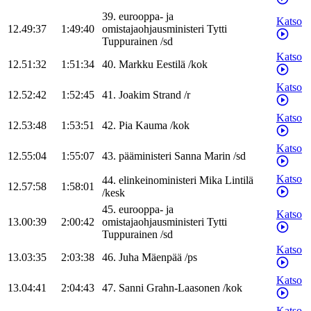
39
.
eurooppa- ja
Katso
12.49:37
1:49:40
omistajaohjausministeri
Tytti
Tuppurainen
/
sd
Katso
12.51:32
1:51:34
40
.
Markku
Eestilä
/
kok
Katso
12.52:42
1:52:45
41
.
Joakim
Strand
/
r
Katso
12.53:48
1:53:51
42
.
Pia
Kauma
/
kok
Katso
12.55:04
1:55:07
43
.
pääministeri
Sanna
Marin
/
sd
Katso
44
.
elinkeinoministeri
Mika
Lintilä
12.57:58
1:58:01
/
kesk
45
.
eurooppa- ja
Katso
13.00:39
2:00:42
omistajaohjausministeri
Tytti
Tuppurainen
/
sd
Katso
13.03:35
2:03:38
46
.
Juha
Mäenpää
/
ps
Katso
13.04:41
2:04:43
47
.
Sanni
Grahn-Laasonen
/
kok
Katso