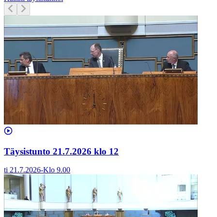
Täysistunto 21.7.2026 klo 12
ti 21.7.2026
-
Klo
9.00