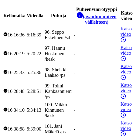
Puheenvuorotyyppi
Katso
Kellonaika
Videolla
Puhuja
(avautuu uuteen
video
välilehteen)
Katso
96
.
Seppo
video
16.16:36
5:16:39
-
Eskelinen
/
sd
Katso
97
.
Hannu
video
16.20:19
5:20:22
Hoskonen
-
/
kesk
Katso
98
.
Sheikki
video
16.25:33
5:25:36
-
Laakso
/
ps
Katso
99
.
Toimi
video
16.28:48
5:28:51
Kankaanniemi
-
/
ps
Katso
100
.
Mikko
video
16.34:10
5:34:13
Kinnunen
-
/
kesk
Katso
101
.
Jani
video
16.38:58
5:39:00
-
Mäkelä
/
ps