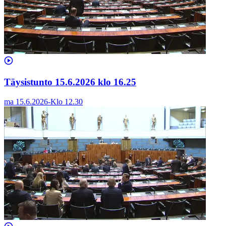
Täysistunto 15.6.2026 klo 16.25
ma 15.6.2026
-
Klo
12.30