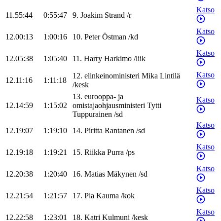
Katso
11.55:44
0:55:47
9
.
Joakim
Strand
/
r
Katso
12.00:13
1:00:16
10
.
Peter
Östman
/
kd
Katso
12.05:38
1:05:40
11
.
Harry
Harkimo
/
liik
Katso
12
.
elinkeinoministeri
Mika
Lintilä
12.11:16
1:11:18
/
kesk
13
.
eurooppa- ja
Katso
12.14:59
1:15:02
omistajaohjausministeri
Tytti
Tuppurainen
/
sd
Katso
12.19:07
1:19:10
14
.
Piritta
Rantanen
/
sd
Katso
12.19:18
1:19:21
15
.
Riikka
Purra
/
ps
Katso
12.20:38
1:20:40
16
.
Matias
Mäkynen
/
sd
Katso
12.21:54
1:21:57
17
.
Pia
Kauma
/
kok
Katso
12.22:58
1:23:01
18
.
Katri
Kulmuni
/
kesk