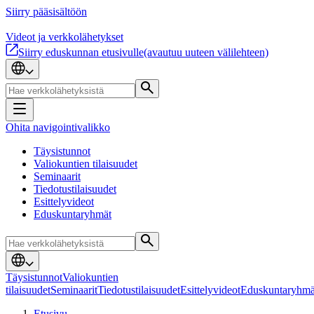
Siirry pääsisältöön
Videot ja verkkolähetykset
Siirry eduskunnan etusivulle
(avautuu uuteen välilehteen)
Ohita navigointivalikko
Täysistunnot
Valiokuntien tilaisuudet
Seminaarit
Tiedotustilaisuudet
Esittelyvideot
Eduskuntaryhmät
Täysistunnot
Valiokuntien
tilaisuudet
Seminaarit
Tiedotustilaisuudet
Esittelyvideot
Eduskuntaryhmä
Etusivu