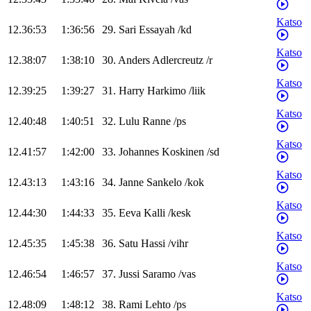
Katso
12.36:53
1:36:56
29
.
Sari
Essayah
/
kd
Katso
12.38:07
1:38:10
30
.
Anders
Adlercreutz
/
r
Katso
12.39:25
1:39:27
31
.
Harry
Harkimo
/
liik
Katso
12.40:48
1:40:51
32
.
Lulu
Ranne
/
ps
Katso
12.41:57
1:42:00
33
.
Johannes
Koskinen
/
sd
Katso
12.43:13
1:43:16
34
.
Janne
Sankelo
/
kok
Katso
12.44:30
1:44:33
35
.
Eeva
Kalli
/
kesk
Katso
12.45:35
1:45:38
36
.
Satu
Hassi
/
vihr
Katso
12.46:54
1:46:57
37
.
Jussi
Saramo
/
vas
Katso
12.48:09
1:48:12
38
.
Rami
Lehto
/
ps