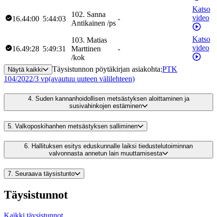
Katso
102
.
Sanna
video
16.44:00
5:44:03
-
Antikainen
/
ps
Katso
103
.
Matias
video
16.49:28
5:49:31
Marttinen
-
/
kok
Täysistunnon pöytäkirjan asiakohta
:
PTK
Näytä kaikki
104/2022/3 vp
(avautuu uuteen välilehteen)
4.
Suden kannanhoidollisen metsästyksen aloittaminen ja
susivahinkojen estäminen
5.
Valkoposkihanhen metsästyksen salliminen
6.
Hallituksen esitys eduskunnalle laiksi tiedustelutoiminnan
valvonnasta annetun lain muuttamisesta
7.
Seuraava täysistunto
Täysistunnot
Kaikki täysistunnot