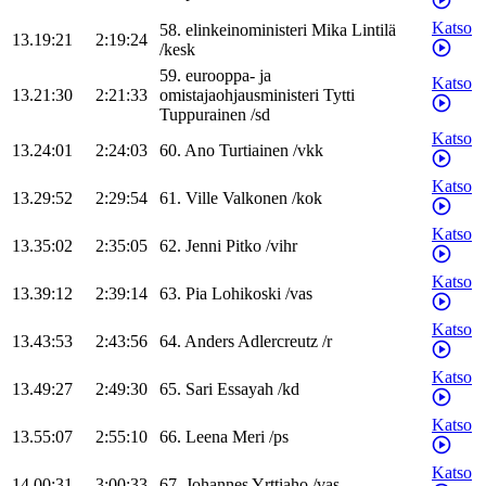
Katso
58
.
elinkeinoministeri
Mika
Lintilä
13.19:21
2:19:24
/
kesk
59
.
eurooppa- ja
Katso
13.21:30
2:21:33
omistajaohjausministeri
Tytti
Tuppurainen
/
sd
Katso
13.24:01
2:24:03
60
.
Ano
Turtiainen
/
vkk
Katso
13.29:52
2:29:54
61
.
Ville
Valkonen
/
kok
Katso
13.35:02
2:35:05
62
.
Jenni
Pitko
/
vihr
Katso
13.39:12
2:39:14
63
.
Pia
Lohikoski
/
vas
Katso
13.43:53
2:43:56
64
.
Anders
Adlercreutz
/
r
Katso
13.49:27
2:49:30
65
.
Sari
Essayah
/
kd
Katso
13.55:07
2:55:10
66
.
Leena
Meri
/
ps
Katso
14.00:31
3:00:33
67
.
Johannes
Yrttiaho
/
vas