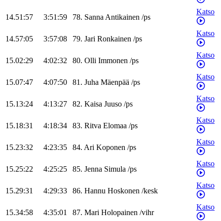
Katso
14.51:57
3:51:59
78
.
Sanna
Antikainen
/
ps
Katso
14.57:05
3:57:08
79
.
Jari
Ronkainen
/
ps
Katso
15.02:29
4:02:32
80
.
Olli
Immonen
/
ps
Katso
15.07:47
4:07:50
81
.
Juha
Mäenpää
/
ps
Katso
15.13:24
4:13:27
82
.
Kaisa
Juuso
/
ps
Katso
15.18:31
4:18:34
83
.
Ritva
Elomaa
/
ps
Katso
15.23:32
4:23:35
84
.
Ari
Koponen
/
ps
Katso
15.25:22
4:25:25
85
.
Jenna
Simula
/
ps
Katso
15.29:31
4:29:33
86
.
Hannu
Hoskonen
/
kesk
Katso
15.34:58
4:35:01
87
.
Mari
Holopainen
/
vihr