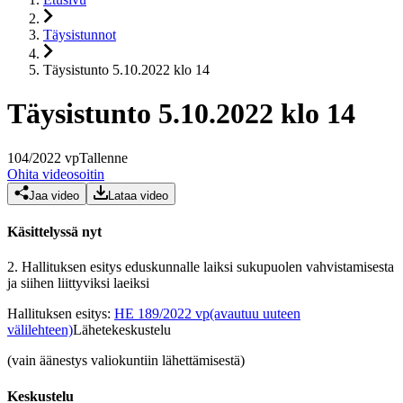
Täysistunnot
Täysistunto 5.10.2022 klo 14
Täysistunto 5.10.2022 klo 14
104
/
2022
vp
Tallenne
Ohita videosoitin
Jaa video
Lataa video
Käsittelyssä nyt
2.
Hallituksen esitys eduskunnalle laiksi sukupuolen vahvistamisesta
ja siihen liittyviksi laeiksi
Hallituksen esitys
:
HE 189/2022 vp
(avautuu uuteen
välilehteen)
Lähetekeskustelu
(vain äänestys valiokuntiin lähettämisestä)
Keskustelu