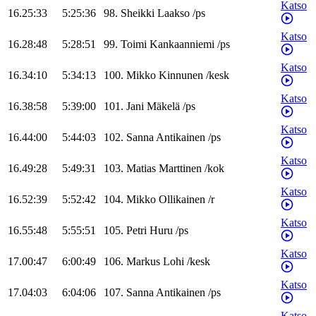
Katso
16.25:33
5:25:36
98
.
Sheikki
Laakso
/
ps
Katso
16.28:48
5:28:51
99
.
Toimi
Kankaanniemi
/
ps
Katso
16.34:10
5:34:13
100
.
Mikko
Kinnunen
/
kesk
Katso
16.38:58
5:39:00
101
.
Jani
Mäkelä
/
ps
Katso
16.44:00
5:44:03
102
.
Sanna
Antikainen
/
ps
Katso
16.49:28
5:49:31
103
.
Matias
Marttinen
/
kok
Katso
16.52:39
5:52:42
104
.
Mikko
Ollikainen
/
r
Katso
16.55:48
5:55:51
105
.
Petri
Huru
/
ps
Katso
17.00:47
6:00:49
106
.
Markus
Lohi
/
kesk
Katso
17.04:03
6:04:06
107
.
Sanna
Antikainen
/
ps
Katso