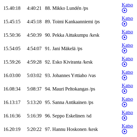
Katso
15.40:18
4:40:21
88
.
Mikko
Lundén
/
ps
Katso
15.45:15
4:45:18
89
.
Toimi
Kankaanniemi
/
ps
Katso
15.50:36
4:50:39
90
.
Pekka
Aittakumpu
/
kesk
Katso
15.54:05
4:54:07
91
.
Jani
Mäkelä
/
ps
Katso
15.59:26
4:59:28
92
.
Esko
Kiviranta
/
kesk
Katso
16.03:00
5:03:02
93
.
Johannes
Yrttiaho
/
vas
Katso
16.08:34
5:08:37
94
.
Mauri
Peltokangas
/
ps
Katso
16.13:17
5:13:20
95
.
Sanna
Antikainen
/
ps
Katso
16.16:36
5:16:39
96
.
Seppo
Eskelinen
/
sd
Katso
16.20:19
5:20:22
97
.
Hannu
Hoskonen
/
kesk