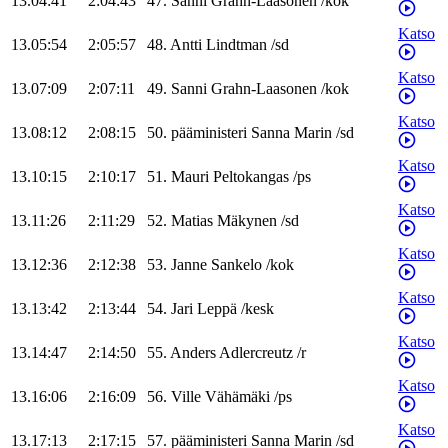
13.04:41
2:04:43
47
.
Sanni
Grahn-Laasonen
/
kok
Katso
13.05:54
2:05:57
48
.
Antti
Lindtman
/
sd
Katso
13.07:09
2:07:11
49
.
Sanni
Grahn-Laasonen
/
kok
Katso
13.08:12
2:08:15
50
.
pääministeri
Sanna
Marin
/
sd
Katso
13.10:15
2:10:17
51
.
Mauri
Peltokangas
/
ps
Katso
13.11:26
2:11:29
52
.
Matias
Mäkynen
/
sd
Katso
13.12:36
2:12:38
53
.
Janne
Sankelo
/
kok
Katso
13.13:42
2:13:44
54
.
Jari
Leppä
/
kesk
Katso
13.14:47
2:14:50
55
.
Anders
Adlercreutz
/
r
Katso
13.16:06
2:16:09
56
.
Ville
Vähämäki
/
ps
Katso
13.17:13
2:17:15
57
.
pääministeri
Sanna
Marin
/
sd