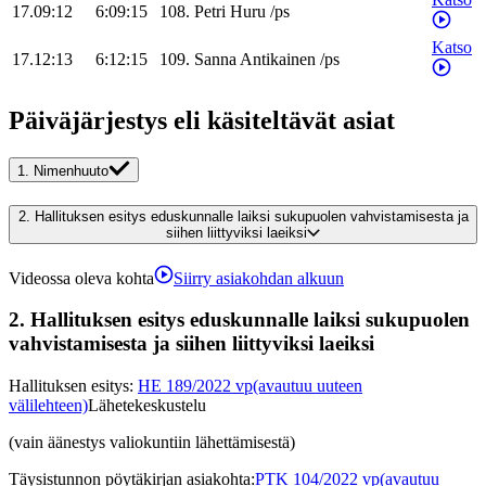
17.09:12
6:09:15
108
.
Petri
Huru
/
ps
Katso
17.12:13
6:12:15
109
.
Sanna
Antikainen
/
ps
Päiväjärjestys eli käsiteltävät asiat
1.
Nimenhuuto
2.
Hallituksen esitys eduskunnalle laiksi sukupuolen vahvistamisesta ja
siihen liittyviksi laeiksi
Videossa oleva kohta
Siirry asiakohdan alkuun
2.
Hallituksen esitys eduskunnalle laiksi sukupuolen
vahvistamisesta ja siihen liittyviksi laeiksi
Hallituksen esitys
:
HE 189/2022 vp
(avautuu uuteen
välilehteen)
Lähetekeskustelu
(vain äänestys valiokuntiin lähettämisestä)
Täysistunnon pöytäkirjan asiakohta
:
PTK 104/2022 vp
(avautuu