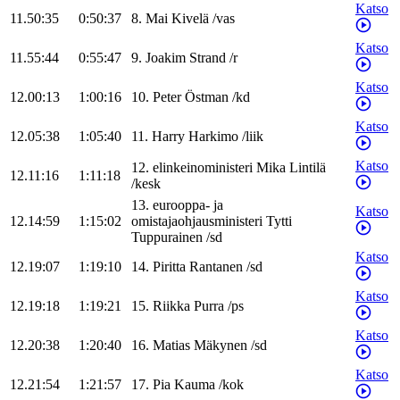
Katso
11.50:35
0:50:37
8
.
Mai
Kivelä
/
vas
Katso
11.55:44
0:55:47
9
.
Joakim
Strand
/
r
Katso
12.00:13
1:00:16
10
.
Peter
Östman
/
kd
Katso
12.05:38
1:05:40
11
.
Harry
Harkimo
/
liik
Katso
12
.
elinkeinoministeri
Mika
Lintilä
12.11:16
1:11:18
/
kesk
13
.
eurooppa- ja
Katso
12.14:59
1:15:02
omistajaohjausministeri
Tytti
Tuppurainen
/
sd
Katso
12.19:07
1:19:10
14
.
Piritta
Rantanen
/
sd
Katso
12.19:18
1:19:21
15
.
Riikka
Purra
/
ps
Katso
12.20:38
1:20:40
16
.
Matias
Mäkynen
/
sd
Katso
12.21:54
1:21:57
17
.
Pia
Kauma
/
kok