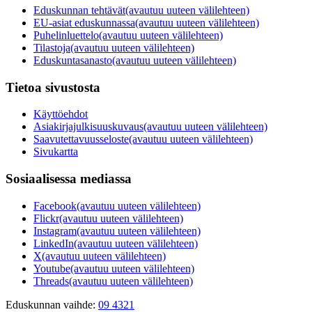
Eduskunnan tehtävät
(avautuu uuteen välilehteen)
EU-asiat eduskunnassa
(avautuu uuteen välilehteen)
Puhelinluettelo
(avautuu uuteen välilehteen)
Tilastoja
(avautuu uuteen välilehteen)
Eduskuntasanasto
(avautuu uuteen välilehteen)
Tietoa sivustosta
Käyttöehdot
Asiakirjajulkisuuskuvaus
(avautuu uuteen välilehteen)
Saavutettavuusseloste
(avautuu uuteen välilehteen)
Sivukartta
Sosiaalisessa mediassa
Facebook
(avautuu uuteen välilehteen)
Flickr
(avautuu uuteen välilehteen)
Instagram
(avautuu uuteen välilehteen)
LinkedIn
(avautuu uuteen välilehteen)
X
(avautuu uuteen välilehteen)
Youtube
(avautuu uuteen välilehteen)
Threads
(avautuu uuteen välilehteen)
Eduskunnan vaihde:
09 4321