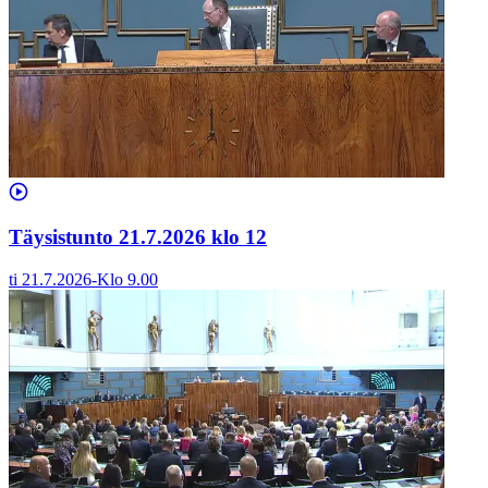
Täysistunto 21.7.2026 klo 12
ti 21.7.2026
-
Klo
9.00