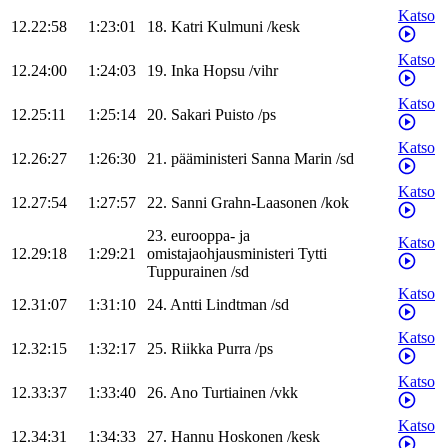
Katso
12.22:58
1:23:01
18
.
Katri
Kulmuni
/
kesk
Katso
12.24:00
1:24:03
19
.
Inka
Hopsu
/
vihr
Katso
12.25:11
1:25:14
20
.
Sakari
Puisto
/
ps
Katso
12.26:27
1:26:30
21
.
pääministeri
Sanna
Marin
/
sd
Katso
12.27:54
1:27:57
22
.
Sanni
Grahn-Laasonen
/
kok
23
.
eurooppa- ja
Katso
12.29:18
1:29:21
omistajaohjausministeri
Tytti
Tuppurainen
/
sd
Katso
12.31:07
1:31:10
24
.
Antti
Lindtman
/
sd
Katso
12.32:15
1:32:17
25
.
Riikka
Purra
/
ps
Katso
12.33:37
1:33:40
26
.
Ano
Turtiainen
/
vkk
Katso
12.34:31
1:34:33
27
.
Hannu
Hoskonen
/
kesk