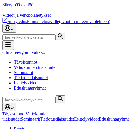
Siirry pääsisältöön
Videot ja verkkolähetykset
Siirry eduskunnan etusivulle
(avautuu uuteen välilehteen)
Ohita navigointivalikko
Täysistunnot
Valiokuntien tilaisuudet
Seminaarit
Tiedotustilaisuudet
Esittelyvideot
Eduskuntaryhmät
Täysistunnot
Valiokuntien
tilaisuudet
Seminaarit
Tiedotustilaisuudet
Esittelyvideot
Eduskuntaryhmä
Etusivu