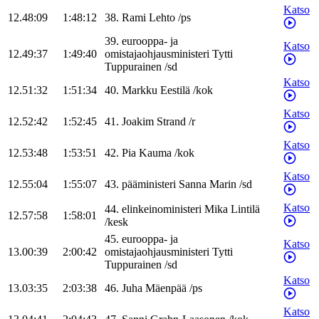
Katso
12.48:09
1:48:12
38
.
Rami
Lehto
/
ps
39
.
eurooppa- ja
Katso
12.49:37
1:49:40
omistajaohjausministeri
Tytti
Tuppurainen
/
sd
Katso
12.51:32
1:51:34
40
.
Markku
Eestilä
/
kok
Katso
12.52:42
1:52:45
41
.
Joakim
Strand
/
r
Katso
12.53:48
1:53:51
42
.
Pia
Kauma
/
kok
Katso
12.55:04
1:55:07
43
.
pääministeri
Sanna
Marin
/
sd
Katso
44
.
elinkeinoministeri
Mika
Lintilä
12.57:58
1:58:01
/
kesk
45
.
eurooppa- ja
Katso
13.00:39
2:00:42
omistajaohjausministeri
Tytti
Tuppurainen
/
sd
Katso
13.03:35
2:03:38
46
.
Juha
Mäenpää
/
ps
Katso