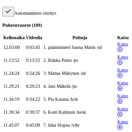
Automaattinen vieritys
Puheenvuorot
(
109
)
Kellonaika
Videolla
Puhuja
Katso
Katso
12.03:00
0:03:45
1
.
pääministeri
Sanna
Marin
/
sd
Katso
11.13:52
0:13:55
2
.
Riikka
Purra
/
ps
Katso
11.24:24
0:24:26
3
.
Matias
Mäkynen
/
sd
Katso
11.29:21
0:29:23
4
.
Jani
Mäkelä
/
ps
Katso
11.34:19
0:34:22
5
.
Pia
Kauma
/
kok
Katso
11.39:34
0:39:37
6
.
Katri
Kulmuni
/
kesk
Katso
11.45:07
0:45:09
7
.
Inka
Hopsu
/
vihr