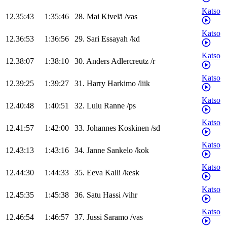
Katso
12.35:43
1:35:46
28
.
Mai
Kivelä
/
vas
Katso
12.36:53
1:36:56
29
.
Sari
Essayah
/
kd
Katso
12.38:07
1:38:10
30
.
Anders
Adlercreutz
/
r
Katso
12.39:25
1:39:27
31
.
Harry
Harkimo
/
liik
Katso
12.40:48
1:40:51
32
.
Lulu
Ranne
/
ps
Katso
12.41:57
1:42:00
33
.
Johannes
Koskinen
/
sd
Katso
12.43:13
1:43:16
34
.
Janne
Sankelo
/
kok
Katso
12.44:30
1:44:33
35
.
Eeva
Kalli
/
kesk
Katso
12.45:35
1:45:38
36
.
Satu
Hassi
/
vihr
Katso
12.46:54
1:46:57
37
.
Jussi
Saramo
/
vas