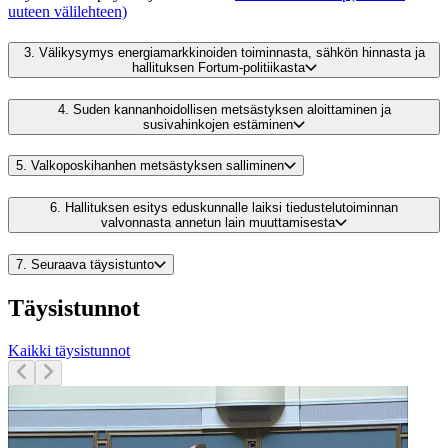
uuteen välilehteen)
3.
Välikysymys energiamarkkinoiden toiminnasta, sähkön hinnasta ja
hallituksen Fortum-politiikasta
4.
Suden kannanhoidollisen metsästyksen aloittaminen ja
susivahinkojen estäminen
5.
Valkoposkihanhen metsästyksen salliminen
6.
Hallituksen esitys eduskunnalle laiksi tiedustelutoiminnan
valvonnasta annetun lain muuttamisesta
7.
Seuraava täysistunto
Täysistunnot
Kaikki täysistunnot