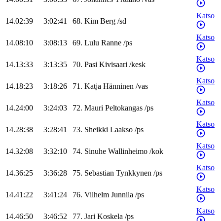
Katso
14.02:39
3:02:41
68
.
Kim
Berg
/
sd
Katso
14.08:10
3:08:13
69
.
Lulu
Ranne
/
ps
Katso
14.13:33
3:13:35
70
.
Pasi
Kivisaari
/
kesk
Katso
14.18:23
3:18:26
71
.
Katja
Hänninen
/
vas
Katso
14.24:00
3:24:03
72
.
Mauri
Peltokangas
/
ps
Katso
14.28:38
3:28:41
73
.
Sheikki
Laakso
/
ps
Katso
14.32:08
3:32:10
74
.
Sinuhe
Wallinheimo
/
kok
Katso
14.36:25
3:36:28
75
.
Sebastian
Tynkkynen
/
ps
Katso
14.41:22
3:41:24
76
.
Vilhelm
Junnila
/
ps
Katso
14.46:50
3:46:52
77
.
Jari
Koskela
/
ps