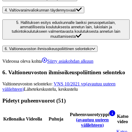
4.
Valtiovarainvaliokunnan täydennysvaali
5.
Hallituksen esitys eduskunnalle laeiksi perusopetuslain,
ammatillisesta koulutuksesta annetun lain, lukiolain ja
tutkintokoulutukseen valmentavasta koulutuksesta annetun lain
muuttamisesta
6.
Valtioneuvoston ihmisoikeuspoliittinen selonteko
Videossa oleva kohta
Siirry asiakohdan alkuun
6.
Valtioneuvoston ihmisoikeuspoliittinen selonteko
Valtioneuvoston selonteko
:
VNS 10/2021 vp
(avautuu uuteen
välilehteen)
Lähetekeskustelu, keskustelu
Pidetyt puheenvuorot (51)
Puheenvuorotyyppi
Katso
Kellonaika
Videolla
Puhuja
(avautuu uuteen
video
välilehteen)
Katso