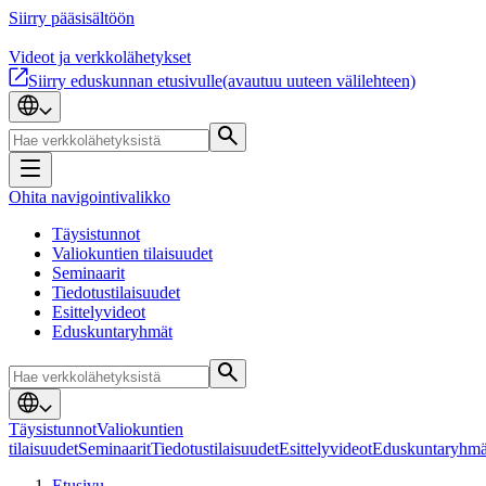
Siirry pääsisältöön
Videot ja verkkolähetykset
Siirry eduskunnan etusivulle
(avautuu uuteen välilehteen)
Ohita navigointivalikko
Täysistunnot
Valiokuntien tilaisuudet
Seminaarit
Tiedotustilaisuudet
Esittelyvideot
Eduskuntaryhmät
Täysistunnot
Valiokuntien
tilaisuudet
Seminaarit
Tiedotustilaisuudet
Esittelyvideot
Eduskuntaryhmä
Etusivu