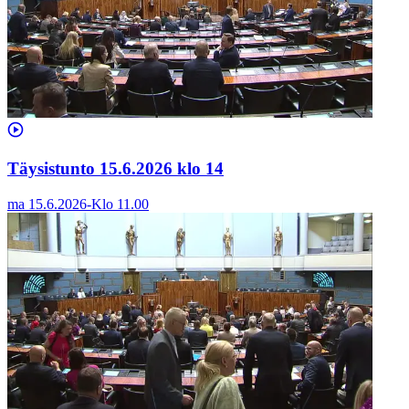
Täysistunto 15.6.2026 klo 14
ma 15.6.2026
-
Klo
11.00