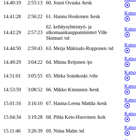
14.40:19
2:55:13
60
.
Jouni
Ovaska
/
kesk
Katso
14.41:28
2:56:22
61
.
Hannu
Hoskonen
/
kesk
62
.
kehitysyhteistyö- ja
Katso
14.42:29
2:57:23
ulkomaankauppaministeri
Ville
Skinnari
/
sd
Katso
14.44:50
2:59:43
63
.
Merja
Mäkisalo-Ropponen
/
sd
Katso
14.49:29
3:04:22
64
.
Minna
Reijonen
/
ps
Katso
14.51:01
3:05:55
65
.
Mirka
Soinikoski
/
vihr
Katso
14.53:59
3:08:52
66
.
Mikko
Kinnunen
/
kesk
Katso
15.01:16
3:16:10
67
.
Hanna-Leena
Mattila
/
kesk
Katso
15.04:34
3:19:28
68
.
Pihla
Keto-Huovinen
/
kok
Katso
15.11:46
3:26:39
69
.
Niina
Malm
/
sd