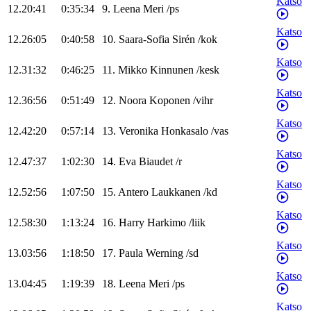
Katso
12.20:41
0:35:34
9
.
Leena
Meri
/
ps
Katso
12.26:05
0:40:58
10
.
Saara-Sofia
Sirén
/
kok
Katso
12.31:32
0:46:25
11
.
Mikko
Kinnunen
/
kesk
Katso
12.36:56
0:51:49
12
.
Noora
Koponen
/
vihr
Katso
12.42:20
0:57:14
13
.
Veronika
Honkasalo
/
vas
Katso
12.47:37
1:02:30
14
.
Eva
Biaudet
/
r
Katso
12.52:56
1:07:50
15
.
Antero
Laukkanen
/
kd
Katso
12.58:30
1:13:24
16
.
Harry
Harkimo
/
liik
Katso
13.03:56
1:18:50
17
.
Paula
Werning
/
sd
Katso
13.04:45
1:19:39
18
.
Leena
Meri
/
ps
Katso