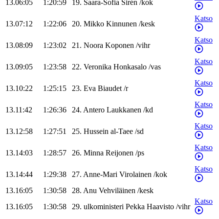
13.06:05
1:20:59
19
.
Saara-Sofia
Sirén
/
kok
Katso
13.07:12
1:22:06
20
.
Mikko
Kinnunen
/
kesk
Katso
13.08:09
1:23:02
21
.
Noora
Koponen
/
vihr
Katso
13.09:05
1:23:58
22
.
Veronika
Honkasalo
/
vas
Katso
13.10:22
1:25:15
23
.
Eva
Biaudet
/
r
Katso
13.11:42
1:26:36
24
.
Antero
Laukkanen
/
kd
Katso
13.12:58
1:27:51
25
.
Hussein
al-Taee
/
sd
Katso
13.14:03
1:28:57
26
.
Minna
Reijonen
/
ps
Katso
13.14:44
1:29:38
27
.
Anne-Mari
Virolainen
/
kok
13.16:05
1:30:58
28
.
Anu
Vehviläinen
/
kesk
Katso
13.16:05
1:30:58
29
.
ulkoministeri
Pekka
Haavisto
/
vihr