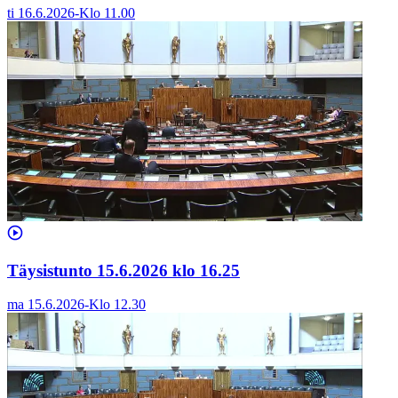
ti 16.6.2026
-
Klo
11.00
Täysistunto 15.6.2026 klo 16.25
ma 15.6.2026
-
Klo
12.30