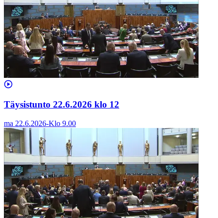
Täysistunto 22.6.2026 klo 12
ma 22.6.2026
-
Klo
9.00