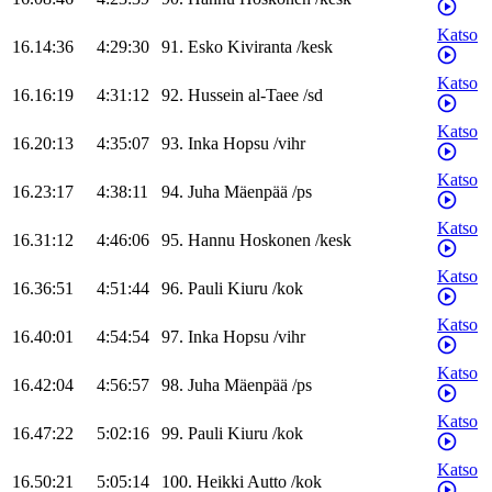
Katso
16.14:36
4:29:30
91
.
Esko
Kiviranta
/
kesk
Katso
16.16:19
4:31:12
92
.
Hussein
al-Taee
/
sd
Katso
16.20:13
4:35:07
93
.
Inka
Hopsu
/
vihr
Katso
16.23:17
4:38:11
94
.
Juha
Mäenpää
/
ps
Katso
16.31:12
4:46:06
95
.
Hannu
Hoskonen
/
kesk
Katso
16.36:51
4:51:44
96
.
Pauli
Kiuru
/
kok
Katso
16.40:01
4:54:54
97
.
Inka
Hopsu
/
vihr
Katso
16.42:04
4:56:57
98
.
Juha
Mäenpää
/
ps
Katso
16.47:22
5:02:16
99
.
Pauli
Kiuru
/
kok
Katso
16.50:21
5:05:14
100
.
Heikki
Autto
/
kok