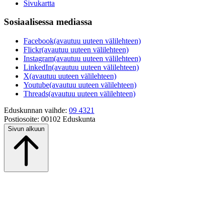
Sivukartta
Sosiaalisessa mediassa
Facebook
(avautuu uuteen välilehteen)
Flickr
(avautuu uuteen välilehteen)
Instagram
(avautuu uuteen välilehteen)
LinkedIn
(avautuu uuteen välilehteen)
X
(avautuu uuteen välilehteen)
Youtube
(avautuu uuteen välilehteen)
Threads
(avautuu uuteen välilehteen)
Eduskunnan vaihde:
09 4321
Postiosoite:
00102 Eduskunta
Sivun alkuun