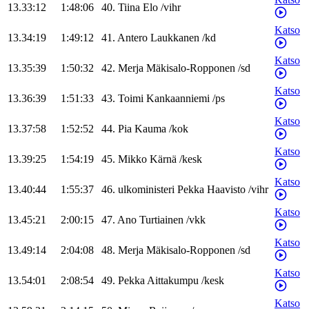
13.33:12
1:48:06
40
.
Tiina
Elo
/
vihr
Katso
13.34:19
1:49:12
41
.
Antero
Laukkanen
/
kd
Katso
13.35:39
1:50:32
42
.
Merja
Mäkisalo-Ropponen
/
sd
Katso
13.36:39
1:51:33
43
.
Toimi
Kankaanniemi
/
ps
Katso
13.37:58
1:52:52
44
.
Pia
Kauma
/
kok
Katso
13.39:25
1:54:19
45
.
Mikko
Kärnä
/
kesk
Katso
13.40:44
1:55:37
46
.
ulkoministeri
Pekka
Haavisto
/
vihr
Katso
13.45:21
2:00:15
47
.
Ano
Turtiainen
/
vkk
Katso
13.49:14
2:04:08
48
.
Merja
Mäkisalo-Ropponen
/
sd
Katso
13.54:01
2:08:54
49
.
Pekka
Aittakumpu
/
kesk
Katso