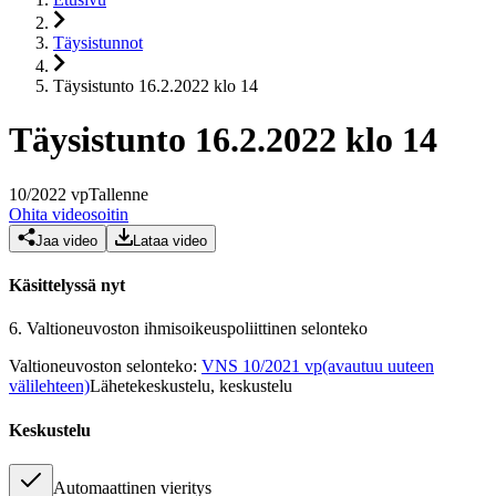
Täysistunnot
Täysistunto 16.2.2022 klo 14
Täysistunto 16.2.2022 klo 14
10
/
2022
vp
Tallenne
Ohita videosoitin
Jaa video
Lataa video
Käsittelyssä nyt
6.
Valtioneuvoston ihmisoikeuspoliittinen selonteko
Valtioneuvoston selonteko
:
VNS 10/2021 vp
(avautuu uuteen
välilehteen)
Lähetekeskustelu, keskustelu
Keskustelu
Automaattinen vieritys