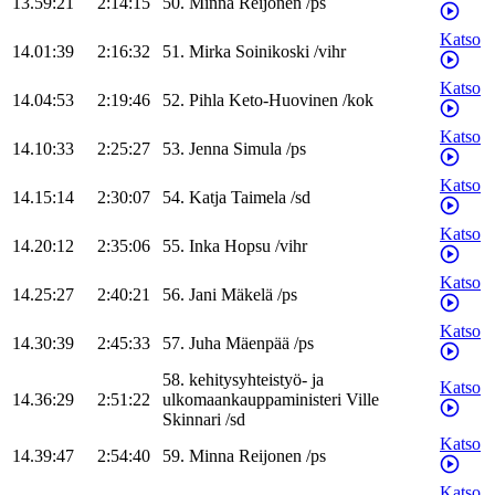
13.59:21
2:14:15
50
.
Minna
Reijonen
/
ps
Katso
14.01:39
2:16:32
51
.
Mirka
Soinikoski
/
vihr
Katso
14.04:53
2:19:46
52
.
Pihla
Keto-Huovinen
/
kok
Katso
14.10:33
2:25:27
53
.
Jenna
Simula
/
ps
Katso
14.15:14
2:30:07
54
.
Katja
Taimela
/
sd
Katso
14.20:12
2:35:06
55
.
Inka
Hopsu
/
vihr
Katso
14.25:27
2:40:21
56
.
Jani
Mäkelä
/
ps
Katso
14.30:39
2:45:33
57
.
Juha
Mäenpää
/
ps
58
.
kehitysyhteistyö- ja
Katso
14.36:29
2:51:22
ulkomaankauppaministeri
Ville
Skinnari
/
sd
Katso
14.39:47
2:54:40
59
.
Minna
Reijonen
/
ps
Katso