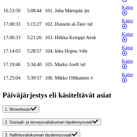
Katso
16.53:50
5:08:44
101
.
Juha
Mäenpää
/
ps
Katso
17.00:33
5:15:27
102
.
Hussein
al-Taee
/
sd
Katso
17.06:33
5:21:26
103
.
Hilkka
Kemppi
/
kesk
Katso
17.14:03
5:28:57
104
.
Inka
Hopsu
/
vihr
Katso
17.19:46
5:34:40
105
.
Marko
Asell
/
sd
Katso
17.25:04
5:39:57
106
.
Mikko
Ollikainen
/
r
Päiväjärjestys eli käsiteltävät asiat
1.
Nimenhuuto
2.
Sosiaali- ja terveysvaliokunnan täydennysvaali
3.
Hallintovaliokunnan täydennysvaali