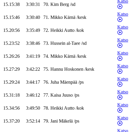
Katso
15.15:38
3:30:31
70
.
Kim
Berg
/
sd
Katso
15.15:46
3:30:40
71
.
Mikko
Kärnä
/
kesk
Katso
15.20:56
3:35:49
72
.
Heikki
Autto
/
kok
Katso
15.23:52
3:38:46
73
.
Hussein
al-Taee
/
sd
Katso
15.26:26
3:41:19
74
.
Mikko
Kärnä
/
kesk
Katso
15.27:29
3:42:22
75
.
Hannu
Hoskonen
/
kesk
Katso
15.29:24
3:44:17
76
.
Juha
Mäenpää
/
ps
Katso
15.31:18
3:46:12
77
.
Kaisa
Juuso
/
ps
Katso
15.34:56
3:49:50
78
.
Heikki
Autto
/
kok
Katso
15.37:20
3:52:14
79
.
Jani
Mäkelä
/
ps
Katso