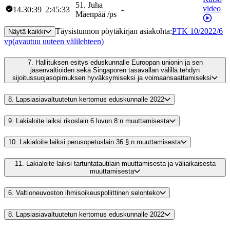
51
.
Juha
video
14.30:39
2:45:33
-
Mäenpää
/
ps
Täysistunnon pöytäkirjan asiakohta
:
PTK 10/2022/6
Näytä kaikki
vp
(avautuu uuteen välilehteen)
7.
Hallituksen esitys eduskunnalle Euroopan unionin ja sen
jäsenvaltioiden sekä Singaporen tasavallan välillä tehdyn
sijoitussuojasopimuksen hyväksymiseksi ja voimaansaattamiseksi
8.
Lapsiasiavaltuutetun kertomus eduskunnalle 2022
9.
Lakialoite laiksi rikoslain 6 luvun 8:n muuttamisesta
10.
Lakialoite laiksi perusopetuslain 36 §:n muuttamisesta
11.
Lakialoite laiksi tartuntatautilain muuttamisesta ja väliaikaisesta
muuttamisesta
6.
Valtioneuvoston ihmisoikeuspoliittinen selonteko
8.
Lapsiasiavaltuutetun kertomus eduskunnalle 2022