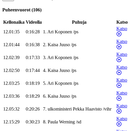
Puheenvuorot
(
106
)
Kellonaika
Videolla
Puhuja
Katso
Katso
12.01:35
0:16:28
1
.
Ari
Koponen
/
ps
Katso
12.01:44
0:16:38
2
.
Kaisa
Juuso
/
ps
Katso
12.02:39
0:17:33
3
.
Ari
Koponen
/
ps
Katso
12.02:50
0:17:44
4
.
Kaisa
Juuso
/
ps
Katso
12.03:25
0:18:19
5
.
Ari
Koponen
/
ps
Katso
12.03:36
0:18:29
6
.
Kaisa
Juuso
/
ps
Katso
12.05:32
0:20:26
7
.
ulkoministeri
Pekka
Haavisto
/
vihr
Katso
12.15:29
0:30:23
8
.
Paula
Werning
/
sd