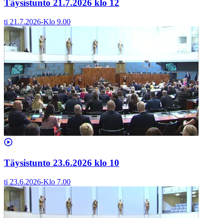
Täysistunto 21.7.2026 klo 12
ti 21.7.2026
-
Klo
9.00
Täysistunto 23.6.2026 klo 10
ti 23.6.2026
-
Klo
7.00