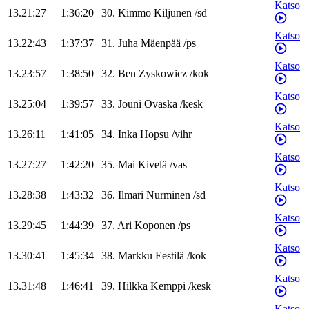
Katso
13.21:27
1:36:20
30
.
Kimmo
Kiljunen
/
sd
Katso
13.22:43
1:37:37
31
.
Juha
Mäenpää
/
ps
Katso
13.23:57
1:38:50
32
.
Ben
Zyskowicz
/
kok
Katso
13.25:04
1:39:57
33
.
Jouni
Ovaska
/
kesk
Katso
13.26:11
1:41:05
34
.
Inka
Hopsu
/
vihr
Katso
13.27:27
1:42:20
35
.
Mai
Kivelä
/
vas
Katso
13.28:38
1:43:32
36
.
Ilmari
Nurminen
/
sd
Katso
13.29:45
1:44:39
37
.
Ari
Koponen
/
ps
Katso
13.30:41
1:45:34
38
.
Markku
Eestilä
/
kok
Katso
13.31:48
1:46:41
39
.
Hilkka
Kemppi
/
kesk
Katso