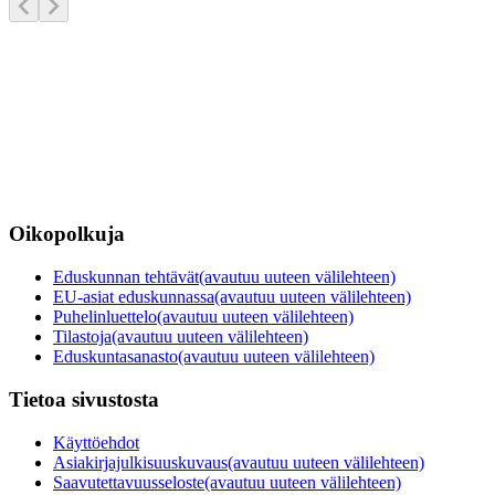
Oikopolkuja
Eduskunnan tehtävät
(avautuu uuteen välilehteen)
EU-asiat eduskunnassa
(avautuu uuteen välilehteen)
Puhelinluettelo
(avautuu uuteen välilehteen)
Tilastoja
(avautuu uuteen välilehteen)
Eduskuntasanasto
(avautuu uuteen välilehteen)
Tietoa sivustosta
Käyttöehdot
Asiakirjajulkisuuskuvaus
(avautuu uuteen välilehteen)
Saavutettavuusseloste
(avautuu uuteen välilehteen)