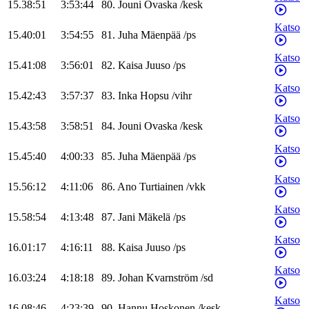
15.38:51
3:53:44
80
.
Jouni
Ovaska
/
kesk
Katso
15.40:01
3:54:55
81
.
Juha
Mäenpää
/
ps
Katso
15.41:08
3:56:01
82
.
Kaisa
Juuso
/
ps
Katso
15.42:43
3:57:37
83
.
Inka
Hopsu
/
vihr
Katso
15.43:58
3:58:51
84
.
Jouni
Ovaska
/
kesk
Katso
15.45:40
4:00:33
85
.
Juha
Mäenpää
/
ps
Katso
15.56:12
4:11:06
86
.
Ano
Turtiainen
/
vkk
Katso
15.58:54
4:13:48
87
.
Jani
Mäkelä
/
ps
Katso
16.01:17
4:16:11
88
.
Kaisa
Juuso
/
ps
Katso
16.03:24
4:18:18
89
.
Johan
Kvarnström
/
sd
Katso
16.08:46
4:23:39
90
.
Hannu
Hoskonen
/
kesk